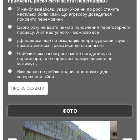
примусять росію сісти за стіл переговорів?
У найближчі місяці удари України по росії стануть
настільки болючими, що агресору доведеться
поновити перемовини
Цього року не варто чекати поновлення переговорного
процесу. А от наступного - можливо все
рф навпаки піде на ескалацію попри здоровий глузд і
намагатиметься триматися до останнього
Найближчим часом росія може погодитись на
переговори, але серйозних намірів росіяни не
матимуть
Вже давно не роблю жодних прогнозів щодо
завершення війни
ФОТО