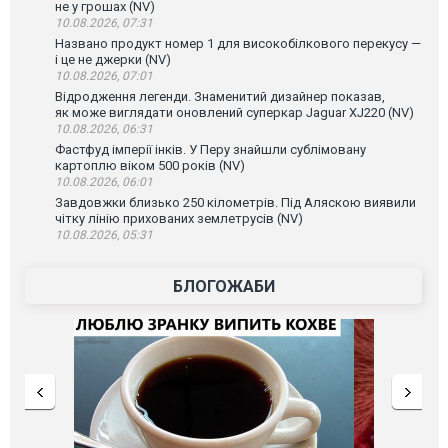
не у грошах (NV)
10.08.2026, 07:31
Названо продукт номер 1 для високобілкового перекусу —
і це не джерки (NV)
10.08.2026, 07:01
Відродження легенди. Знаменитий дизайнер показав,
як може виглядати оновлений суперкар Jaguar XJ220 (NV)
10.08.2026, 06:31
Фастфуд імперії інків. У Перу знайшли сублімовану
картоплю віком 500 років (NV)
10.08.2026, 06:01
Завдовжки близько 250 кілометрів. Під Аляскою виявили
чітку лінію прихованих землетрусів (NV)
10.08.2026, 05:31
БЛОГОЖАБИ