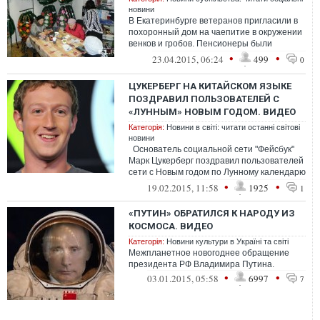
новини
В Екатеринбурге ветеранов пригласили в
похоронный дом на чаепитие в окружении
венков и гробов. Пенсионеры были
шокированы, увидев, где им предложили
•
•
23.04.2015, 06:24
499
0
о...
ЦУКЕРБЕРГ НА КИТАЙСКОМ ЯЗЫКЕ
ПОЗДРАВИЛ ПОЛЬЗОВАТЕЛЕЙ С
«ЛУННЫМ» НОВЫМ ГОДОМ. ВИДЕО
Категорія:
Новини в світі: читати останні світові
новини
Основатель социальной сети "Фейсбук"
Марк Цукерберг поздравил пользователей
сети с Новым годом по Лунному календарю
(китайский Новый год)
•
•
19.02.2015, 11:58
1925
1
«ПУТИН» ОБРАТИЛСЯ К НАРОДУ ИЗ
КОСМОСА. ВИДЕО
Категорія:
Новини культури в Україні та світі
Межпланетное новогоднее обращение
президента РФ Владимира Путина.
•
•
03.01.2015, 05:58
6997
7