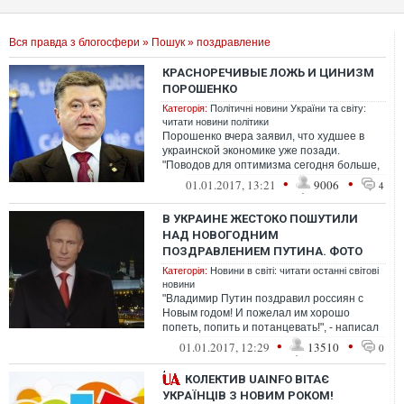
Вся правда з блогосфери
»
Пошук
» поздравление
КРАСНОРЕЧИВЫЕ ЛОЖЬ И ЦИНИЗМ
ПОРОШЕНКО
Категорія:
Політичні новини України та світу:
читати новини політики
Порошенко вчера заявил, что худшее в
украинской экономике уже позади.
"Поводов для оптимизма сегодня больше,
чем год назад. Легко еще не будет, но и х...
•
•
01.01.2017, 13:21
9006
4
В УКРАИНЕ ЖЕСТОКО ПОШУТИЛИ
НАД НОВОГОДНИМ
ПОЗДРАВЛЕНИЕМ ПУТИНА. ФОТО
Категорія:
Новини в світі: читати останні світові
новини
"Владимир Путин поздравил россиян с
Новым годом! И пожелал им хорошо
попеть, попить и потанцевать!", - написал
Голобуцкий и опубликовал картинку.
•
•
01.01.2017, 12:29
13510
0
КОЛЕКТИВ UAINFO ВІТАЄ
УКРАЇНЦІВ З НОВИМ РОКОМ!