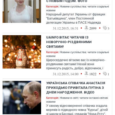
С НОВЫМ ГОДОМ. ФОТО
Категорія:
Новини суспільства: читати соціальні
новини
Народный депутат Украины от фракции
"Батьківщина", член Постоянной
делегации Украины в ПАСЕ Надежда
Савченко, которую судят в России по
•
•
31.12.2015, 16:31
2099
3
сфабрикованном...
UAINFO ВІТАЄ ЧИТАЧІВ ІЗ
НОВОРІЧНО-РІЗДВЯНИМИ
СВЯТАМИ!
Категорія:
Новини суспільства: читати соціальні
новини
Щиросердечно вітаємо вас із новорічно-
різдвяними святами! Нехай вони
принесуть радість, добро, відпочинок, і
можливість перевести подих, перед
•
•
31.12.2015, 14:00
1822
1
досягне...
УКРАЇНСЬКА СПІВАЧКА АНАСТАСІЯ
ПРИХОДЬКО ПРИВІТАЛА ПУТІНА З
ДНЕМ НАРОДЖЕННЯ. ВІДЕО
Категорія:
Новини в світі: читати останні світові
новини
У своєму відеозверненні співачка згадала
моряків із підводного човна "Курськ", дітей
зі школи в Беслані, глядачів "Норд-Рсту",