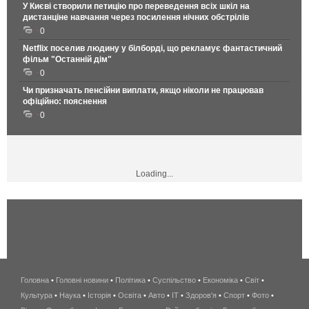
У Києві створили петицію про переведення всіх шкіл на
дистанціне навчання через посилення нічних обстрілів
0
Netflix поселив людину у білборді, що рекламує фантастичний
фільм "Останній дім"
0
Чи призначать пенсійни виплати, якщо ніколи не працював
офіційно: пояснення
0
Loading...
Головна
•
Головні новини
•
Політика
•
Суспільство
•
Економіка
беспроводной
•
Світ
•
Культура
•
Наука
•
Історія
•
Освіта
•
Авто
•
IT
•
Здоров'я
интернет
•
Спорт
•
Фото
•