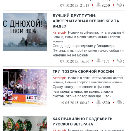
що постраждали від тера...
•
•
07.10.2015, 21:13
8250
8
ЛУЧШИЙ ДРУГ ПУТИН:
АЛЬТЕРНАТИВНАЯ ВЕРСИЯ КЛИПА.
ВИДЕО
Категорія:
Новини суспільства: читати соціальні
новини
,
Новини в світі: читати останні світові
новини
Сегодня день рождение у Владимира
Путина, и мы пройти мимо такого события
конечно же не можем
•
•
07.10.2015, 16:56
4171
7
ТРИ ПОЗОРА СБОРНОЙ РОССИИ
Категорія:
Новини в світі: читати останні світові
новини
,
Новини спорту: свіжі спортивні новини
Сразу скажу, поражение в финале
чемпионата мира, не важно, с каким
счетом, это не позор вообще. Это -
серебро - в любом случае крутое
•
•
19.05.2015, 00:42
6520
7
достижение, кото...
КАК ПРАВИЛЬНО ПОЗДРАВИТЬ
РУССКОГО ВЕТЕРАНА
Категорія:
Новини суспільства: читати соціальні