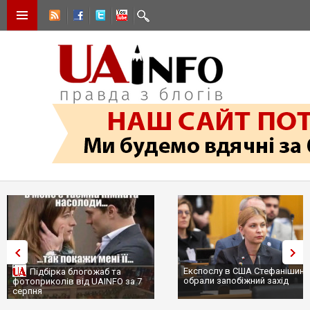
Експослу в США Стефанішині
Підбірка блогожаб та
обрали запобіжний захід
фотоприколів від UAINFO за 7
серпня