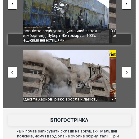
 завод
В Одесі та Харкові різко зросла кількість
Ворог завд
 100%
постраждалих від обстрілу РФ
двоє пора
ВІДЕО
після атак
ькість
У парламенті Косово прем'єра закидали яйцями
Приїхав за
до українс
зіркового 
БЛОГОСТРІЧКА
«Він почав записувати склади на аркушах»: Мальдіні
пояснив, чому Гвардіола не очолив збірну Італії — річ