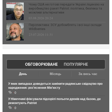
Чому США не готові передати Україні ліцензію на
виробництво ракет Patriot: політика, безпека та
можливі альтернативи
03.08.2026 20:24
Перспектива: ЗСУ добомблять і всі інші склади
Wildberries
23.07.2026 11:31
ОБГОВОРЮВАНЕ
|
ПОПУЛЯРНЕ
День
Місяць
За весь час
У яких випадках доведеться замінити радянське свідоцтво про
народження: роз'яснення Мін'юсту
0
У Німеччині фіксували підозрілі польоти дронів над базою, де
ремонтують Patriot
0