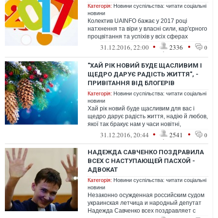
Категорія:
Новини суспільства: читати соціальні
новини
Колектив UAINFO бажає у 2017 році
натхнення та віри у власні сили, кар'єрного
процвітання та успіхів у всіх сферах
Вашого життя. Нехай кожен день ново...
•
•
31.12.2016, 22:00
2336
0
"ХАЙ РІК НОВИЙ БУДЕ ЩАСЛИВИМ І
ЩЕДРО ДАРУЄ РАДІСТЬ ЖИТТЯ", -
ПРИВІТАННЯ ВІД БЛОГЕРІВ
Категорія:
Новини суспільства: читати соціальні
новини
Хай рік новий буде щасливим для вас і
щедро дарує радість життя, надію й любов,
якої так бракує нам у часи новітні,
неспокійні
•
•
31.12.2016, 20:44
2541
0
НАДЕЖДА САВЧЕНКО ПОЗДРАВИЛА
ВСЕХ С НАСТУПАЮЩЕЙ ПАСХОЙ -
АДВОКАТ
Категорія:
Новини суспільства: читати соціальні
новини
Незаконно осужденная российским судом
украинская летчица и народный депутат
Надежда Савченко всех поздравляет с