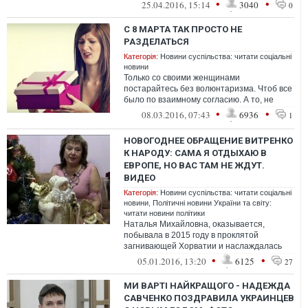
приближающейся Пасхой.
•
•
25.04.2016, 15:14
3040
0
С 8 МАРТА ТАК ПРОСТО НЕ
РАЗДЕЛАТЬСЯ
Категорія:
Новини суспільства: читати соціальні
новини
Только со своими женщинами
постарайтесь без волюнтаризма. Чтоб все
было по взаимному согласию. А то, не
взыщите, может и сковородкой прилететь.
•
•
08.03.2016, 07:43
6936
1
Искусс...
НОВОГОДНЕЕ ОБРАЩЕНИЕ ВИТРЕНКО
К НАРОДУ: САМА Я ОТДЫХАЮ В
ЕВРОПЕ, НО ВАС ТАМ НЕ ЖДУТ.
ВИДЕО
Категорія:
Новини суспільства: читати соціальні
новини
,
Політичні новини України та світу:
читати новини політики
Наталья Михайловна, оказывается,
побывала в 2015 году в проклятой
загнивающей Хорватии и наслаждалась
Адриатическим морем, пока лохи и
•
•
05.01.2016, 13:20
6125
27
терпилы наслажд...
МИ ВАРТІ НАЙКРАЩОГО - НАДЕЖДА
САВЧЕНКО ПОЗДРАВИЛА УКРАИНЦЕВ