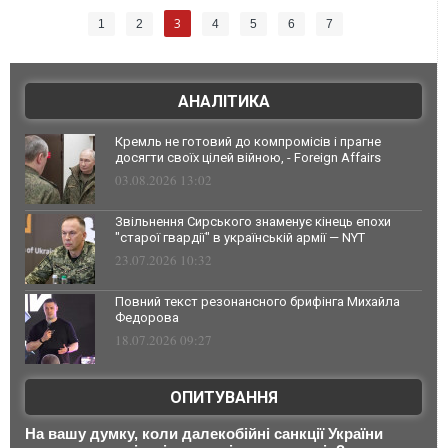
3
1
2
4
5
6
7
АНАЛІТИКА
Кремль не готовий до компромісів і прагне
досягти своїх цілей війною, - Foreign Affairs
03.08.2026 13:02
Звільнення Сирського знаменує кінець епохи
"старої гвардії" в українській армії — NYT
23.07.2026 10:32
Повний текст резонансного брифінга Михайла
Федорова
18.07.2026 09:27
ОПИТУВАННЯ
На вашу думку, коли далекобійні санкції України