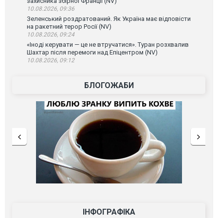
захисника збірної Франції (NV)
10.08.2026, 09:36
Зеленський роздратований. Як Україна має відповісти
на ракетний терор Росії (NV)
10.08.2026, 09:24
«Іноді керувати — це не втручатися». Туран розхвалив
Шахтар після перемоги над Епіцентром (NV)
10.08.2026, 09:12
БЛОГОЖАБИ
ІНФОГРАФІКА