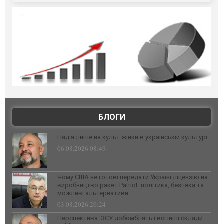
БЛОГИ
Надія лише на культ жінки в українській культурі
06.08.2026 08:49
Чому США не готові передати Україні ліцензію на
виробництво ракет Patriot: політика, безпека та
можливі альтернативи
03.08.2026 20:24
Перспектива: ЗСУ добомблять і всі інші склади