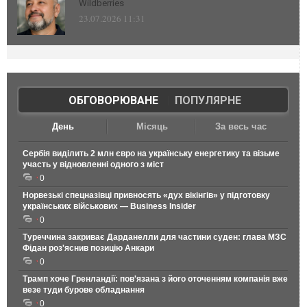
Wildberries
23.07.2026 11:31
ОБГОВОРЮВАНЕ
|
ПОПУЛЯРНЕ
День
Місяць
За весь час
Сербія виділить 2 млн євро на українську енергетику та візьме
участь у відновленні одного з міст
0
Норвезькі спецназівці привносять «дух вікінгів» у підготовку
українських військових — Business Insider
0
Туреччина закриває Дарданелли для частини суден: глава МЗС
Фідан роз'яснив позицію Анкари
0
Трамп хоче Гренландії: пов'язана з його оточенням компанія вже
везе туди бурове обладнання
0