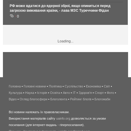
РФ може вдатися до ядерної зброї, якщо опиниться перед
загрозою виживання країни, - лава МЗС Туреччини Фідан
0
Loading...
Головна
•
Головні новини
•
Політика
•
Суспільство
•
Економіка
беспроводной
•
Світ
•
Культура
•
Наука
•
Історія
•
Освіта
•
Авто
•
IT
•
Здоров'я
интернет
•
Спорт
•
Фото
•
Відео
•
Огляд блогосфери
•
Блоголента
•
Рейтинг блогів
киев
•
Блогожаби
и
Всі новини належать їх правовласникам.
область
Використання матеріалів сайту
uainfo.org
дозволяється за умови
wimax
посилання (для інтернет-видань - гіперпосилання).
интернет