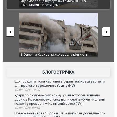
ерг енд Шуберт Житомир» зі 100%
постраждалих від обстрілу РФ
ВІДЕО
кими інвестиціями
сі та Харкові різко зросла кількість
У парламенті Косово прем'єр
аждалих від обстрілу РФ
БЛОГОСТРІЧКА
Що посадити після картоплі в серпні: найкращі варіанти
для врожаю та родючого ґрунту (NV)
10.08.2026, 10:00
Удари по окупованому Криму: у Севастополі збивали
дрони, у Красноперекопську після серії вибухів численні
пожежі у промзоні — Крымский ветер (NV)
10.08.2026, 09:48
Повернення через 13 років. ПСЖ підписав досвідченого