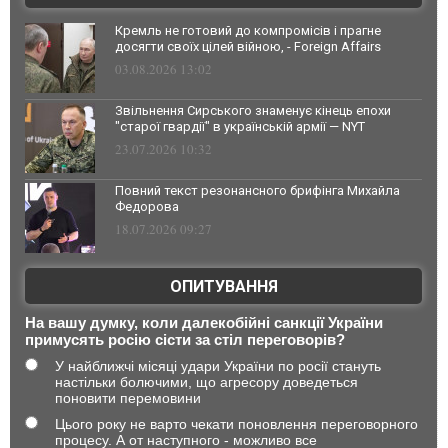
Кремль не готовий до компромісів і прагне
досягти своїх цілей війною, - Foreign Affairs
03.08.2026 13:02
Звільнення Сирського знаменує кінець епохи
"старої гвардії" в українській армії — NYT
23.07.2026 10:32
Повний текст резонансного брифінга Михайла
Федорова
18.07.2026 09:27
ОПИТУВАННЯ
На вашу думку, коли далекобійні санкції України
примусять росію сісти за стіл переговорів?
У найближчі місяці удари України по росії стануть
настільки болючими, що агресору доведеться
поновити перемовини
Цього року не варто чекати поновлення переговорного
процесу. А от наступного - можливо все