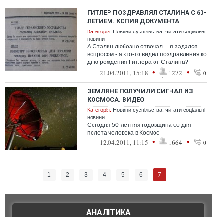
ГИТЛЕР ПОЗДРАВЛЯЛ СТАЛИНА С 60-
ЛЕТИЕМ. КОПИЯ ДОКУМЕНТА
Категорія:
Новини суспільства: читати соціальні
новини
А Сталин любезно отвечал... я задался
вопросом - а кто-то видел поздравления ко
дню рождения Гитлера от Сталина?
Наоборот - есть. Попробовал пои...
•
•
21.04.2011, 15:18
1272
0
ЗЕМЛЯНЕ ПОЛУЧИЛИ СИГНАЛ ИЗ
КОСМОСА. ВИДЕО
Категорія:
Новини суспільства: читати соціальні
новини
Сегодня 50-летняя годовщина со дня
полета человека в Космос
•
•
12.04.2011, 11:15
1664
0
7
1
2
3
4
5
6
АНАЛІТИКА