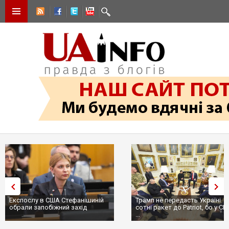
Експослу в США Стефанішиній
Трамп не передасть Україні
обрали запобіжний захід
сотні ракет до Patriot, бо у С
...