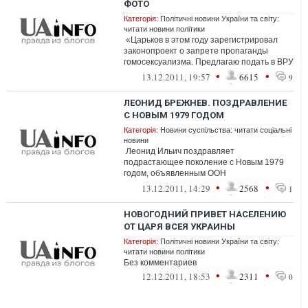
ФОТО
Категорія:
Політичні новини України та світу:
читати новини політики
«Царьков в этом году зарегистрировал
законопроект о запрете пропаганды
гомосексуализма. Предлагаю подать в ВРУ
законопроект об уголовной о...
•
•
13.12.2011, 19:57
6615
9
ЛЕОНИД БРЕЖНЕВ. ПОЗДРАВЛЕНИЕ
С НОВЫМ 1979 ГОДОМ
Категорія:
Новини суспільства: читати соціальні
новини
Леонид Ильич поздравляет
подрастающее поколение с Новым 1979
годом, объявленным ООН
Международным годом ребенка. Брежнев
•
•
13.12.2011, 14:29
2568
1
желает «счас...
НОВОГОДНИЙ ПРИВЕТ НАСЕЛЕНИЮ
ОТ ЦАРЯ ВСЕЯ УКРАИНЫ
Категорія:
Політичні новини України та світу:
читати новини політики
Без комментариев
•
•
12.12.2011, 18:53
2311
0