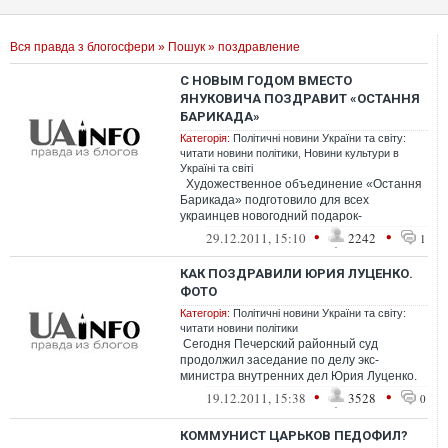
Вся правда з блогосфери
»
Пошук
» поздравление
С НОВЫМ ГОДОМ ВМЕСТО
ЯНУКОВИЧА ПОЗДРАВИТ «ОСТАННЯ
БАРИКАДА»
Категорія:
Політичні новини України та світу:
читати новини політики
,
Новини культури в
Україні та світі
Художественное объединение «Остання
Барикада» подготовило для всех
украинцев новогодний подарок-
альтернативное поздравление с...
•
•
29.12.2011, 15:10
2242
1
КАК ПОЗДРАВИЛИ ЮРИЯ ЛУЦЕНКО.
ФОТО
Категорія:
Політичні новини України та світу:
читати новини політики
Cегодня Печерский районный суд
продолжил заседание по делу экс-
министра внутренних дел Юрия Луценко.
Под стенами суда собрались сторонники
•
•
19.12.2011, 15:38
3528
0
экс-м...
КОММУНИСТ ЦАРЬКОВ ПЕДОФИЛ?