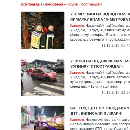
Вся правда з блогосфери
»
Пошук
» постраждалі
У НІМЕЧЧИНІ НА ВІДВІДУВАЧІ
ЯРМАРКУ ВПАЛА 15-МЕТРОВА 
Категорія:
Надзвичайні події України та с
У неділю, 10 грудня, в німецькому м
різдвяному ярмарку 15-метрова яли
карусель, у результаті постраждали 
11.12.2017, 05:4
У КИЄВІ НА ПОДОЛІ NISSAN ЗА
ЗУПИНКУ: Є ПОСТРАЖДАЛІ
Категорія:
Надзвичайні події України та с
У неділю, 10 грудня, у Києві автомоб
зупинку громадського транспорту і 
серед них – 12-річна дитина.
10.12.2017, 22:2
ВАГІТНУ, ЩО ПОСТРАЖДАЛА У
ДТП, ВИПИСАЛИ З ЛІКАРНІ
Категорія:
Новини суспільства: читати с
Вагітну Жанну Власенко, яка постр
смертельному ДТП на вул.Сумській в