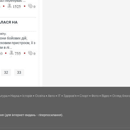
аз перебуває ...
•
•
3
1525
0
АЛАСЯ НА
віту.
зони бойових дій,
уховим пристроєм, її з
в лі...
•
•
30
755
0
32
33
ьтура
•
Наука
•
Історія
•
Освіта
•
Авто
•
IT
•
Здоров'я
•
Спорт
•
Фото
•
Відео
•
Огляд блог
я (для інтернет-видань - гіперпосилання).