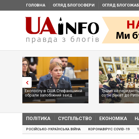
ГОЛОВНА
ОГЛЯД БЛОГОСФЕРИ
ОГЛЯД БЛОГОЖАБ
Експослу в США Стефанішиній
Трамп не передасть
обрали запобіжний захід
сотні ракет до Patri
...
ПОЛІТИКА
СУСПІЛЬСТВО
ЕКОНОМІКА
Н
РОСІЙСЬКО-УКРАЇНСЬКА ВІЙНА
КОРОНАВІРУС COVID-19