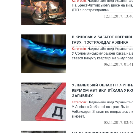
Категорія:
Надзвичайні події України та с
На Брест-Литовському шосе на виїзд
ДТП з постраждалими.
12.11.2017, 13:4
В КИЇВСЬКІЙ БАГАТОПОВЕРХІВ
ГАЗУ, ПОСТРАЖДАЛА ЖІНКА
Категорія:
Надзвичайні події України та с
У Солом’янському районі Києва на 
стався вибух у квартирі на 9-му пове
06.11.2017, 01:4
У ЛЬВІВСЬКІЙ ОБЛАСТІ 17-РІЧ
КЕРМОМ АВТІВКИ З’ЇХАЛА У К
ЗАГИБЛИХ
Категорія:
Надзвичайні події України та с
У Львівській області на трасі Львів 
Volkswagen Sharan не впоралась з к
в кювет.
05.11.2017, 02:4