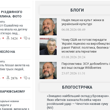
БЛОГИ
В РІЗДВЯНОГО
ЯЛИНА. ФОТО
Надія лише на культ жінки в
віту.
українській культурі
істі Ешвайлер на
06.08.2026 08:49
на впала на дитячу
п'ятеро люд...
•
•
6
3424
0
Чому США не готові передати
Україні ліцензію на виробництв
ракет Patriot: політика, безпека 
можливі альтернативи
НЕСЛО НА
03.08.2026 20:24
віту.
Перспектива: ЗСУ добомблять і
іль Nissan вилетів на
всі інші склади Wildberries
збив трьох людей,
23.07.2026 11:31
•
•
3
2876
0
БЛОГОСТРІЧКА
 ХАРКІВСЬКОМУ
«Знищено найбільший склад у Броварах».
Яких збитків зазнала Rozetka через
оціальні новини
російський удар — Чечоткін назвав суму
аждала у
(NV)
 Харкові, виписали з