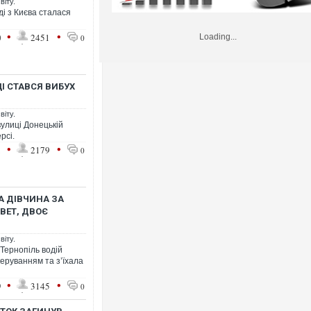
віту.
і з Києва сталася
•
•
0
2451
Loading...
0
ЦІ СТАВСЯ ВИБУХ
віту.
вулиці Донецькій
рсі.
•
•
1
2179
0
НА ДІВЧИНА ЗА
ЮВЕТ, ДВОЄ
віту.
– Тернопіль водій
еруванням та з’їхала
•
•
9
3145
0