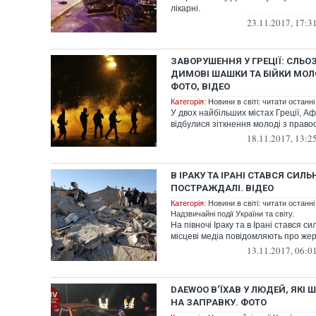
лікарні.
23.11.2017, 17:3
ЗАВОРУШЕННЯ У ГРЕЦІЇ: СЛЬО
ДИМОВІ ШАШКИ ТА БІЙКИ МОЛО
ФОТО, ВІДЕО
Категорія:
Новини в світі: читати останні
У двох найбільших містах Греції, Аф
відбулися зіткнення молоді з прав
18.11.2017, 13:2
В ІРАКУ ТА ІРАНІ СТАВСЯ СИЛ
ПОСТРАЖДАЛІ. ВІДЕО
Категорія:
Новини в світі: читати останні
Надзвичайні події України та світу.
На півночі Іраку та в Ірані стався с
місцеві медіа повідомляють про жер
13.11.2017, 06:0
DAEWOO В'ЇХАВ У ЛЮДЕЙ, ЯКІ 
НА ЗАПРАВКУ. ФОТО