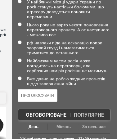
У найближчі місяці удари України по
росії стануть настільки болючими, що
агресору доведеться поновити
перемовини
Цього року не варто чекати поновлення
переговорного процесу. А от наступного
вже
- можливо все
гії
рф навпаки піде на ескалацію попри
здоровий глузд і намагатиметься
я
триматися до останнього
Найближчим часом росія може
погодитись на переговори, але
серйозних намірів росіяни не матимуть
Вже давно не роблю жодних прогнозів
щодо завершення війни
ОБГОВОРЮВАНЕ
|
ПОПУЛЯРНЕ
День
Місяць
За весь час