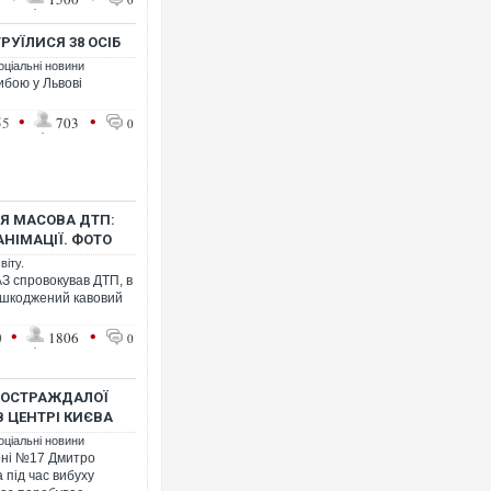
РУЇЛИСЯ 38 ОСІБ
оціальні новини
ибою у Львові
•
•
55
703
0
АСЯ МАСОВА ДТП:
АНІМАЦІЇ. ФОТО
віту.
З спровокував ДТП, в
пошкоджений кавовий
•
•
0
1806
0
 ПОСТРАЖДАЛОЇ
В ЦЕНТРІ КИЄВА
оціальні новини
карні №17 Дмитро
 під час вибуху