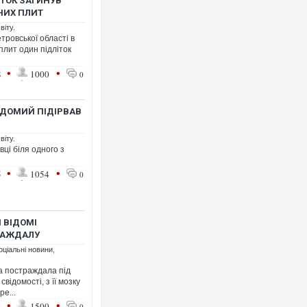
ТОК ЗАГИНУВ
НИХ ПЛИТ
віту.
етровської області в
плит один підліток
•
•
8
1000
0
Росія атакувала Суми КАБами
торговельний центр, будинки, 
ФОТО
ВІДОМИЙ ПІДІРВАВ
віту.
вці біля одного з
•
•
5
1054
0
И ВІДОМІ
РАЖДАЛУ
оціальні новини
,
ка постраждала під
Топпосадовцю Повітряних Сил
свідомості, з її мозку
підозру
ре...
•
•
1
1500
0