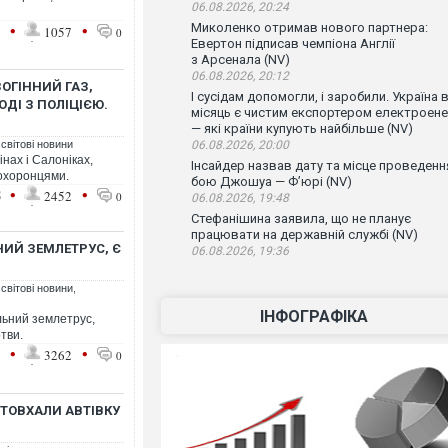
06.08.2026, 20:24
•
•
Миколенко отримав нового партнера:
1
1057
0
Евертон підписав чемпіона Англії
з Арсенала (NV)
06.08.2026, 20:12
ЗОГІННИЙ ГАЗ,
І сусідам допомогли, і заробили. Україна 
ДІ З ПОЛІЦІЄЮ.
місяць є чистим експортером електроенер
— які країни купують найбільше (NV)
 світові новини
06.08.2026, 20:00
інах і Салоніках,
Інсайдер назвав дату та місце проведенн
оохоронцями.
бою Джошуа — Ф’юрі (NV)
•
•
5
2452
0
06.08.2026, 19:48
Стефанішина заявила, що не планує
працювати на державній службі (NV)
ЬНИЙ ЗЕМЛЕТРУС, Є
06.08.2026, 19:36
 світові новини
,
ІНФОГРАФІКА
ильний землетрус,
тви.
•
•
1
3262
0
ШТОВХАЛИ АВТІВКУ