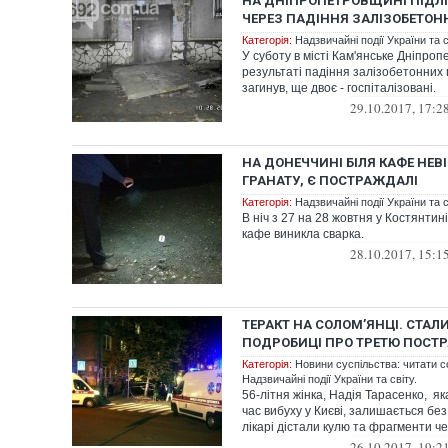
НА ДНІПРОПЕТРОВЩИНІ ПІДЛІ
ЧЕРЕЗ ПАДІННЯ ЗАЛІЗОБЕТОН
Категорія:
Надзвичайні події України та с
У суботу в місті Кам'янське Дніпроп
результаті падіння залізобетонних 
загинув, ще двоє - госпіталізовані.
29.10.2017, 17:2
НА ДОНЕЧЧИНІ БІЛЯ КАФЕ НЕ
ГРАНАТУ, Є ПОСТРАЖДАЛІ
Категорія:
Надзвичайні події України та с
В ніч з 27 на 28 жовтня у Костянтині
кафе виникла сварка.
28.10.2017, 15:1
ТЕРАКТ НА СОЛОМ’ЯНЦІ. СТАЛ
ПОДРОБИЦІ ПРО ТРЕТЮ ПОСТ
Категорія:
Новини суспільства: читати с
Надзвичайні події України та світу.
56-літня жінка, Надія Тарасенко, я
час вибуху у Києві, залишається без 
лікарі дістали кулю та фрагменти че
26.10.2017, 19:2