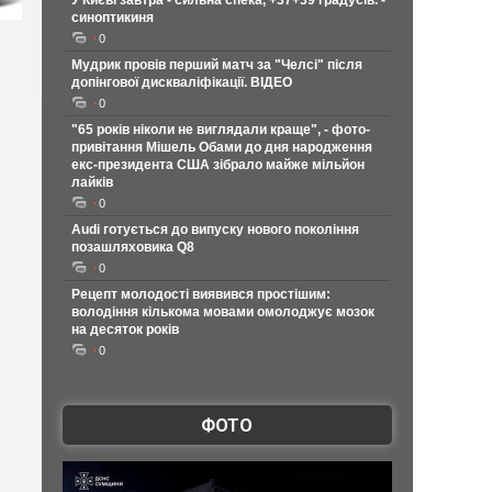
У Києві завтра - сильна спека, +37+39 градусів. -
синоптикиня
0
Мудрик провів перший матч за "Челсі" після
допінгової дискваліфікації. ВІДЕО
0
"65 років ніколи не виглядали краще", - фото-
привітання Мішель Обами до дня народження
екс-президента США зібрало майже мільйон
лайків
0
Audi готується до випуску нового покоління
позашляховика Q8
0
Рецепт молодості виявився простішим:
володіння кількома мовами омолоджує мозок
на десяток років
0
ФОТО