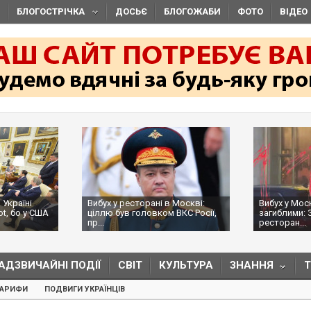
БЛОГОСТРІЧКА
ДОСЬЄ
БЛОГОЖАБИ
ФОТО
ВІДЕО
 Україні
Вибух у ресторані в Москві:
Вибух у Мос
ot, бо у США
ціллю був головком ВКС Росії,
загиблими: 
пр...
ресторан...
АДЗВИЧАЙНІ ПОДІЇ
СВІТ
КУЛЬТУРА
ЗНАННЯ
ТАРИФИ
ПОДВИГИ УКРАЇНЦІВ