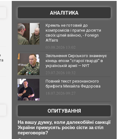
АНАЛІТИКА
Кремль не готовий до
компромісів і прагне досягти
своїх цілей війною, - Foreign
Affairs
03.08.2026 13:02
о
Звільнення Сирського знаменує
та
кінець епохи "старої гвардії" в
українській армії — NYT
23.07.2026 10:32
Повний текст резонансного
брифінга Михайла Федорова
18.07.2026 09:27
ОПИТУВАННЯ
На вашу думку, коли далекобійні санкції
України примусять росію сісти за стіл
переговорів?