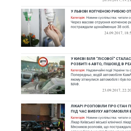
У ЛЬВОВІ КОПЧЕНОЮ РИБОЮ ОТ
Категорія:
Новини суспільства: читати с
Через масове отруєння копченою р
постраждали щонайменше 38 осіб.
24.09.2017, 18:
У КИЄВІ БІЛЯ "ЛІСОВОЇ" СТАЛ
РОЗБИТІ 6 АВТО, ПІШОХІД В РЕ
Категорія:
Надзвичайні події України та с
Попередньо, водій автомобіля КамА
якому зіткнулися автомобілі і був 
МАФ.
23.09.2017, 22:2
ЛІКАРІ РОЗПОВІЛИ ПРО СТАН
ПІД ЧАС ВИБУХУ АВТОМОБІЛЯ 
Категорія:
Новини суспільства: читати с
Лікар Київської міської клінічної лі
Мясников розповів, що постраждала