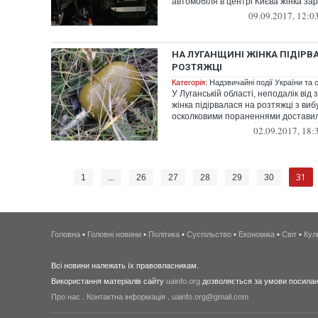
автомобіля в центрі Києва жінка зар
09.09.2017, 12:0
НА ЛУГАНЩИНІ ЖІНКА ПІДІРВ
РОЗТЯЖЦІ
Категорія:
Надзвичайні події України та с
У Луганській області, неподалік від 
жінка підірвалася на розтяжці з виб
осколковими пораненнями доставили 
02.09.2017, 18:
31
1
...
26
27
28
29
30
Головна
•
Головні новини
•
Політика
•
Суспільство
•
Економіка
•
Світ
•
Кул
Всі новини належать їх правовласникам.
Використання матеріалів сайту
uainfo.org
дозволяється за умови посиланн
Про нас
.
Контактна інформація
.
uainfo.org@gmail.com