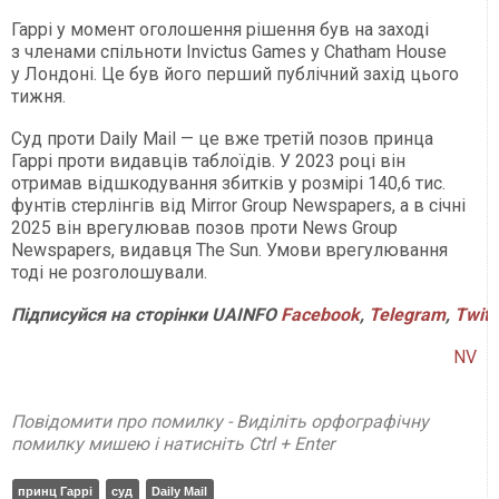
Гаррі у момент оголошення рішення був на заході
з членами спільноти Invictus Games у Chatham House
у Лондоні. Це був його перший публічний захід цього
тижня.
Суд проти Daily Mail — це вже третій позов принца
Гаррі проти видавців таблоїдів. У 2023 році він
отримав відшкодування збитків у розмірі 140,6 тис.
фунтів стерлінгів від Mirror Group Newspapers, а в січні
2025 він врегулював позов проти News Group
Newspapers, видавця The Sun. Умови врегулювання
тоді не розголошували.
Підписуйся
на
сторінки
UAINFO
Facebook
,
Telegram
,
Twitt
NV
Повідомити про помилку - Виділіть орфографічну
помилку мишею і натисніть Ctrl + Enter
принц Гаррі
суд
Daily Mail