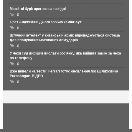
Магнітні бурі: прогноз на вихідні
0
Брат Анджеліни Джолі зробив камінг-аут
0
Штучний інтелект у китайській армії: впроваджується система
для планування масованих авіаударів
0
У Чехії суд вирішив вислати росіянку, яка вийшла заміж за чеха
по телефону
0
Вже вивели на тести: Ferrari готує оновлення позашляховика
Purosangue. ВІДЕО
0