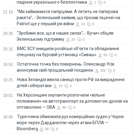
падіння українського безпілотника
1
0
"Ми займаємося папірцями. А летить не паперова
21:18
ракета", - Зеленський заявив, що просив ліцензії на
Patriot ще у перший рік війни
14
0
"Зробимо все, що в наших силах", - Вучич обіцяв
20:39
Зеленському підтримку
25
0
ВМС ЗСУ знищили російські об'єкти та обладнання
20:16
спецназу на буровій установці «Сиваш»
53
0
Остаточна точка без повернень: Олександр Усік
19:50
анонсував свій прощальний поєдинок
152
0
Нова Зеландія ввела санкції проти РФ за викрадення
19:25
дітей і кібератаки
19
0
На Херсонщині окупанти розпочали «вільне
19:01
полювання» на автотранспорт за допомогою дронів на
оптоволокні — ОВА
48
0
Туреччина обмежила рух комерційних суден у Чорне
18:45
море через Дарданелли через атаки БПЛА —
Bloomberg
59
0