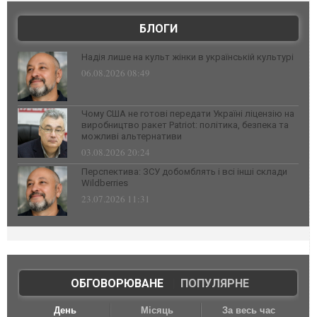
БЛОГИ
Надія лише на культ жінки в українській культурі
06.08.2026 08:49
Чому США не готові передати Україні ліцензію на
виробництво ракет Patriot: політика, безпека та
можливі альтернативи
03.08.2026 20:24
Перспектива: ЗСУ добомблять і всі інші склади
Wildberries
23.07.2026 11:31
ОБГОВОРЮВАНЕ
|
ПОПУЛЯРНЕ
День
Місяць
За весь час