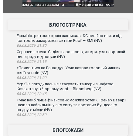
дом та
Вже вивели на тести: Ferrari готує оновлення
Вийшов тре
позашляховика Purosangue. ВІДЕО
фільму "Аф
БЛОГОСТРІЧКА
Ексміністри трьох країн закликали ЄС негайно взяти під
контроль заморожені активи Росії — ЗМІ (NV)
08.08.2026, 21:30
Серпнева спека. Садівник розповів, як врятувати врожай
винограду від посухи (NV)
08.08.2026, 21:15
«Подивіться на Роналду»: Усик назвав головний чинник
своїх успіхів (NV)
08.08.2026, 21:00
Україна погодилась не атакувати танкери з нафтою
Казахстану в Чорному морі — Bloomberg (NV)
08.08.2026, 20:45
«Має найбільше фінансових можливостей». Тренер Баварії
назвав найсильнішу лігу світу та поставив Бундеслігу
на друге місце (NV)
08.08.2026, 20:30
БЛОГОЖАБИ