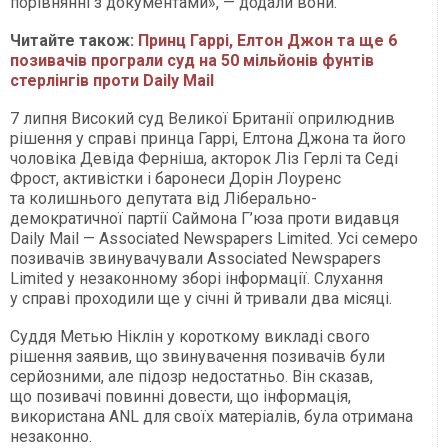
порівнянні з документами», — додали вони.
Читайте також:
Принц Гаррі, Елтон Джон та ще 6
позивачів програли суд на 50 мільйонів фунтів
стерлінгів проти Daily Mail
7 липня Високий суд Великої Британії оприлюднив
рішення у справі принца Гаррі, Елтона Джона та його
чоловіка Девіда Ферніша, акторок Ліз Герлі та Седі
Фрост, активістки і баронеси Дорін Лоуренс
та колишнього депутата від Ліберально-
демократичної партії Саймона Г’юза проти видавця
Daily Mail — Associated Newspapers Limited. Усі семеро
позивачів звинувачували Associated Newspapers
Limited у незаконному зборі інформації. Слухання
у справі проходили ще у січні й тривали два місяці.
Суддя Метью Ніклін у короткому викладі свого
рішення заявив, що звинувачення позивачів були
серйозними, але підозр недостатньо. Він сказав,
що позивачі повинні довести, що інформація,
використана ANL для своїх матеріалів, була отримана
незаконно.