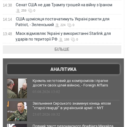
Сенат США не дав Трампу грошей на війну з Іраном
14:38
259
0
США щомісяця постачатимуть Україні ракети для
14:14
Patriot, - Зеленський
224
0
Маск відмовляє Україні у використанні Starlink для
13:48
ударів по території РФ
188
0
БІЛЬШЕ
АНАЛІТИКА
Кремль не готовий до компромісів і прагне
досягти своїх цілей війною, - Foreign Affairs
03.08.2026 13:02
Звільнення Сирського знаменує кінець епохи
"старої гвардії" в українській армії — NYT
23.07.2026 10:32
Повний текст резонансного брифінга Михайла