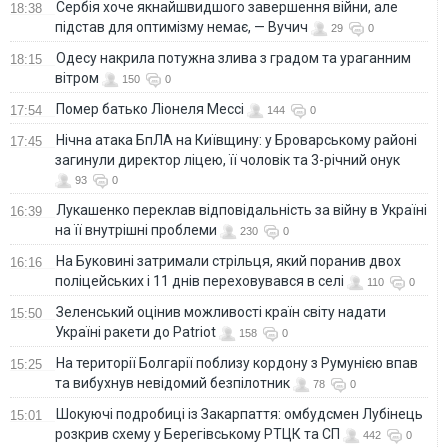
Сербія хоче якнайшвидшого завершення війни, але
18:38
підстав для оптимізму немає, — Вучич
29
0
Одесу накрила потужна злива з градом та ураганним
18:15
вітром
150
0
Помер батько Ліонеля Мессі
17:54
144
0
Нічна атака БпЛА на Київщину: у Броварському районі
17:45
загинули директор ліцею, її чоловік та 3-річний онук
93
0
Лукашенко переклав відповідальність за війну в Україні
16:39
на її внутрішні проблеми
230
0
На Буковині затримали стрільця, який поранив двох
16:16
поліцейських і 11 днів переховувався в селі
110
0
Зеленський оцінив можливості країн світу надати
15:50
Україні ракети до Patriot
158
0
На території Болгарії поблизу кордону з Румунією впав
15:25
та вибухнув невідомий безпілотник
78
0
Шокуючі подробиці із Закарпаття: омбудсмен Лубінець
15:01
розкрив схему у Берегівському РТЦК та СП
442
0