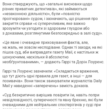
Вони стверджують, що «загальні висновки щодо
різних приватних детективів», які займаються
«незаконною діяльністю», були «повністю
проігноровані» судом, і зазначають, що рішення про
закриття справи «є суперечливим, яке важко
зрозуміти чи узгодити зі здоровим глуздом або
з доказами, розглянутими безпосередньо в залі суду».
«Це явне і очевидне приховування фактів, але,
на жаль, не зовсім несподіване. Однак ті заходи, на які
пішов суд, аби виправдати газету Mail, є настільки ж
шокуючими, наскільки й абсолютно
необґрунтованими», — додають Гаррі та Дорін Лоуренс.
Гаррі та Лоуренс зазначили: «Складається враження,
що тут діють одні правила для газет, а інші — для
позивачів». Вони також звинуватили журналістів Daily
Mail у наведенні «заперечень» замість доказів.
«Суд безкритично вирішив повірити їм, навіть попри
невідповідності, суперечності та явну брехню, які були
очевидними для нейтральних спостерігачів у суді при