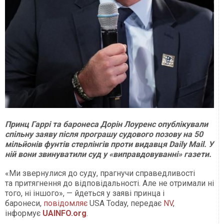
Принц Гаррі та баронеса Дорін Лоуренс опублікували
спільну заяву після програшу судового позову на 50
мільйонів фунтів стерлінгів проти видавця Daily Mail. У
ній вони звинуватили суд у «виправдовуванні» газети.
«Ми звернулися до суду, прагнучи справедливості
та притягнення до відповідальності. Але не отримали ні
того, ні іншого», — йдеться у заяві принца і
баронеси,
повідомляє
USA Today, передає
NV
,
інформує
UAINFO.org
.