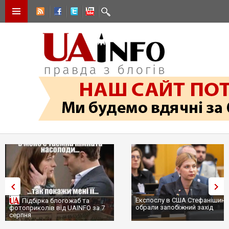
Експослу в США Стефанішині
Підбірка блогожаб та
обрали запобіжний захід
фотоприколів від UAINFO за 7
серпня