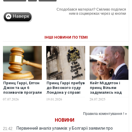
Сподобався матеріал? Сміливо поділися
ним в соцмережах через ці кнопки
ІНШІ НОВИНИ ПО ТЕМІ
Принц Гаррі, Елтон
Принц Гаррі прибув
Кейт Міддлтон і
Джон та ще 6
до Високого суду
принц Вільям
позивачів програли
Лондона у справі
задумались над
суд на 50 мільйонів
проти видавця
зміною резиденції
07.07.2026
19.01.2026
28.07.2025
фунтів стерлінгів
Daily Mail
– Daily Mail
проти Daily Mail
Правила коментування ! »
НОВИНИ
Первинний аналіз уламків: у Болгарії заявили про
21:42