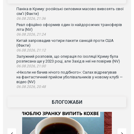
Паніка в Криму: російські силовики масово вивозять свої
сім’ї (Факти)
06.08.2026, 21:36
Реал офіційно оформив один із найдорожчих трансферів
літа (NV)
06.08.2026, 21:24
Китай запровадив чотири пакети санкцій проти США
(Факти)
06.08.2026, 21:12
Залужний розповів, що операція по ізоляції Криму була
розписана ще у 2023 році, але Захід в неї не повірив (NV)
06.08.2026, 21:00
«Ніколи не бачив нічого подібного»: Салах відреагував
на фантастичний прийом уболівальників у новому клубі —
відео (NV)
06.08.2026, 20:48
БЛОГОЖАБИ