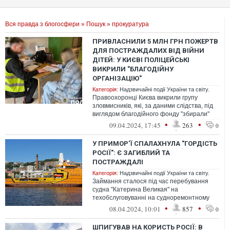
Вся правда з блогосфери
»
Пошук
» прокуратура
ПРИВЛАСНИЛИ 5 МЛН ГРН ПОЖЕРТВ
ДЛЯ ПОСТРАЖДАЛИХ ВІД ВІЙНИ
ДІТЕЙ: У КИЄВІ ПОЛІЦЕЙСЬКІ
ВИКРИЛИ "БЛАГОДІЙНУ
ОРГАНІЗАЦІЮ"
Категорія:
Надзвичайні події України та світу.
Правоохоронці Києва викрили групу
зловмисників, які, за даними слідства, під
виглядом благодійного фонду "збирали"
гроші для дітей, що постраждали від...
•
•
09.04.2024, 17:45
263
0
У ПРИМОР'Ї СПАЛАХНУЛА "ГОРДІСТЬ
РОСІЇ": Є ЗАГИБЛИЙ ТА
ПОСТРАЖДАЛІ
Категорія:
Надзвичайні події України та світу.
Займання сталося під час перебування
судна "Катерина Великая" на
техобслуговуванні на судноремонтному
заводі
•
•
08.04.2024, 10:01
857
0
ШПИГУВАВ НА КОРИСТЬ РОСІЇ: В