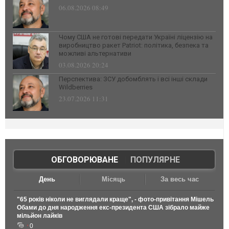
06.08.2026 08:49
Чому США не готові передати Україні ліцензію на
виробництво ракет Patriot: політика, безпека та
можливі альтернативи
03.08.2026 20:24
Перспектива: ЗСУ добомблять і всі інші склади
Wildberries
23.07.2026 11:31
ОБГОВОРЮВАНЕ
|
ПОПУЛЯРНЕ
День
Місяць
За весь час
"65 років ніколи не виглядали краще", - фото-привітання Мішель
Обами до дня народження екс-президента США зібрало майже
мільйон лайків
0