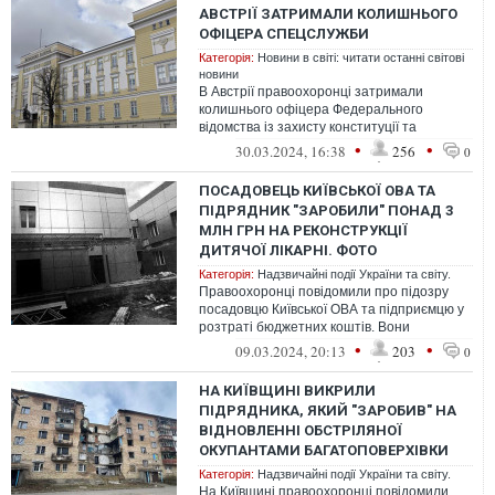
АВСТРІЇ ЗАТРИМАЛИ КОЛИШНЬОГО
ОФІЦЕРА СПЕЦСЛУЖБИ
Категорія:
Новини в світі: читати останні світові
новини
В Австрії правоохоронці затримали
колишнього офіцера Федерального
відомства із захисту конституції та
боротьби з тероризмом (BVT) Егісто Отта.
•
•
30.03.2024, 16:38
256
0
Експоса...
ПОСАДОВЕЦЬ КИЇВСЬКОЇ ОВА ТА
ПІДРЯДНИК "ЗАРОБИЛИ" ПОНАД 3
МЛН ГРН НА РЕКОНСТРУКЦІЇ
ДИТЯЧОЇ ЛІКАРНІ. ФОТО
Категорія:
Надзвичайні події України та світу.
Правоохоронці повідомили про підозру
посадовцю Київської ОВА та підприємцю у
розтраті бюджетних коштів. Вони
"заробили" понад 3,1 млн грн на
•
•
09.03.2024, 20:13
203
0
реконстру...
НА КИЇВЩИНІ ВИКРИЛИ
ПІДРЯДНИКА, ЯКИЙ "ЗАРОБИВ" НА
ВІДНОВЛЕННІ ОБСТРІЛЯНОЇ
ОКУПАНТАМИ БАГАТОПОВЕРХІВКИ
Категорія:
Надзвичайні події України та світу.
На Київщині правоохоронці повідомили