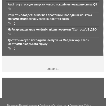
Audi готується до випуску нового покоління позашляховика Q8
0
Рецепт молодості виявився простішим: володіння кількома
мовами омолоджує мозок на десяток років
0
Неймар влаштував конфлікт після перемоги "Сантоса". ВІДЕО
0
Достатньо було погладити: лемури на Мадагаскарі стали
жертвами людського вірусу
0
Loading...
Головна
•
Головні новини
•
Політика
•
Суспільство
•
Економіка
беспроводной
•
Світ
•