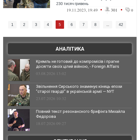
230 тисяч гривень
•
•
19.11.2023, 19:49
301
0
5
1
2
3
4
6
7
8
...
42
АНАЛІТИКА
Кремль не готовий до компромісів і прагне
досягти своїх цілей війною, - Foreign Affairs
03.08.2026 13:02
Звільнення Сирського знаменує кінець епохи
"старої гвардії" в українській армії — NYT
23.07.2026 10:32
Повний текст резонансного брифінга Михайла
Федорова
18.07.2026 09:27