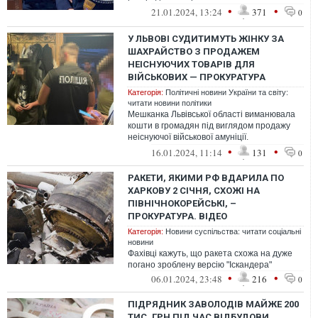
ГЕС
•
•
21.01.2024, 13:24
371
0
У ЛЬВОВІ СУДИТИМУТЬ ЖІНКУ ЗА
ШАХРАЙСТВО З ПРОДАЖЕМ
НЕІСНУЮЧИХ ТОВАРІВ ДЛЯ
ВІЙСЬКОВИХ — ПРОКУРАТУРА
Категорія:
Політичні новини України та світу:
читати новини політики
Мешканка Львівської області виманювала
кошти в громадян під виглядом продажу
неіснуючої військової амуніції.
Прокурорами завершено досудове
•
•
16.01.2024, 11:14
131
0
розслідува...
РАКЕТИ, ЯКИМИ РФ ВДАРИЛА ПО
ХАРКОВУ 2 СІЧНЯ, СХОЖІ НА
ПІВНІЧНОКОРЕЙСЬКІ, –
ПРОКУРАТУРА. ВІДЕО
Категорія:
Новини суспільства: читати соціальні
новини
Фахівці кажуть, що ракета схожа на дуже
погано зроблену версію "Іскандера"
•
•
06.01.2024, 23:48
216
0
ПІДРЯДНИК ЗАВОЛОДІВ МАЙЖЕ 200
ТИС. ГРН ПІД ЧАС ВІДБУДОВИ