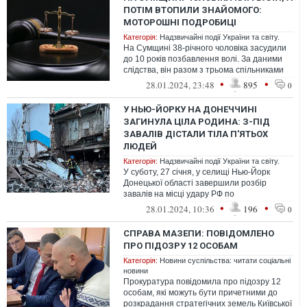
ПОТІМ ВТОПИЛИ ЗНАЙОМОГО:
МОТОРОШНІ ПОДРОБИЦІ
Категорія:
Надзвичайні події України та світу.
На Сумщині 38-річного чоловіка засудили
до 10 років позбавлення волі. За даними
слідства, він разом з трьома спільниками
катував та позбавив життя зна...
•
•
28.01.2024, 23:48
895
0
У НЬЮ-ЙОРКУ НА ДОНЕЧЧИНІ
ЗАГИНУЛА ЦІЛА РОДИНА: З-ПІД
ЗАВАЛІВ ДІСТАЛИ ТІЛА П'ЯТЬОХ
ЛЮДЕЙ
Категорія:
Надзвичайні події України та світу.
У суботу, 27 січня, у селищі Нью-Йорк
Донецької області завершили розбір
завалів на місці удару РФ по
багатоквартирному будинку. З-під руїн
•
•
28.01.2024, 10:36
196
0
підʼїзду д...
СПРАВА МАЗЕПИ: ПОВІДОМЛЕНО
ПРО ПІДОЗРУ 12 ОСОБАМ
Категорія:
Новини суспільства: читати соціальні
новини
Прокуратура повідомила про підозру 12
особам, які можуть бути причетними до
розкрадання стратегічних земель Київської