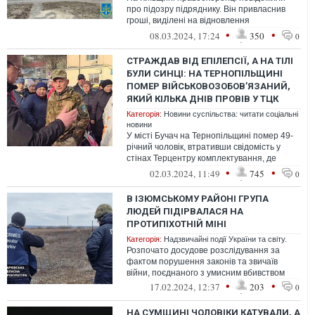
про підозру підряднику. Він привласнив
гроші, виділені на відновлення
пошкодженої через російські обстріли
•
•
08.03.2024, 17:24
350
0
багато...
СТРАЖДАВ ВІД ЕПІЛЕПСІЇ, А НА ТІЛІ
БУЛИ СИНЦІ: НА ТЕРНОПІЛЬЩИНІ
ПОМЕР ВІЙСЬКОВОЗОБОВ’ЯЗАНИЙ,
ЯКИЙ КІЛЬКА ДНІВ ПРОВІВ У ТЦК
Категорія:
Новини суспільства: читати соціальні
новини
У місті Бучач на Тернопільщині помер 49-
річний чоловік, втративши свідомість у
стінах Терцентру комплектування, де
пробув кілька днів. Медики встанови...
•
•
02.03.2024, 11:49
745
0
В ІЗЮМСЬКОМУ РАЙОНІ ГРУПА
ЛЮДЕЙ ПІДІРВАЛАСЯ НА
ПРОТИПІХОТНІЙ МІНІ
Категорія:
Надзвичайні події України та світу.
Розпочато досудове розслідування за
фактом порушення законів та звичаїв
війни, поєднаного з умисним вбивством
•
•
17.02.2024, 12:37
203
0
НА СУМЩИНІ ЧОЛОВІКИ КАТУВАЛИ, А