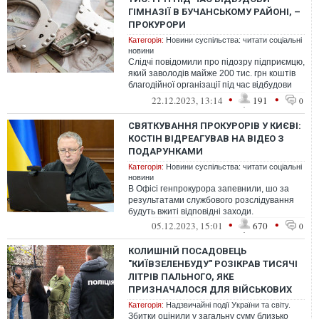
ГІМНАЗІЇ В БУЧАНСЬКОМУ РАЙОНІ, –
ПРОКУРОРИ
Категорія:
Новини суспільства: читати соціальні
новини
Слідчі повідомили про підозру підприємцю,
який заволодів майже 200 тис. грн коштів
благодійної організації під час відбудови
гімназії в Бучанському ра...
•
•
22.12.2023, 13:14
191
0
СВЯТКУВАННЯ ПРОКУРОРІВ У КИЄВІ:
КОСТІН ВІДРЕАГУВАВ НА ВІДЕО З
ПОДАРУНКАМИ
Категорія:
Новини суспільства: читати соціальні
новини
В Офісі генпрокурора запевнили, шо за
результатами службового розслідування
будуть вжиті відповідні заходи.
•
•
05.12.2023, 15:01
670
0
КОЛИШНІЙ ПОСАДОВЕЦЬ
"КИЇВЗЕЛЕНБУДУ" РОЗІКРАВ ТИСЯЧІ
ЛІТРІВ ПАЛЬНОГО, ЯКЕ
ПРИЗНАЧАЛОСЯ ДЛЯ ВІЙСЬКОВИХ
Категорія:
Надзвичайні події України та світу.
Збитки оцінили у загальну суму близько