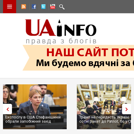
Експослу в США Стефанішиній
Трамп не передасть Україні
обрали запобіжний захід
сотні ракет до Patriot, бо у С
...