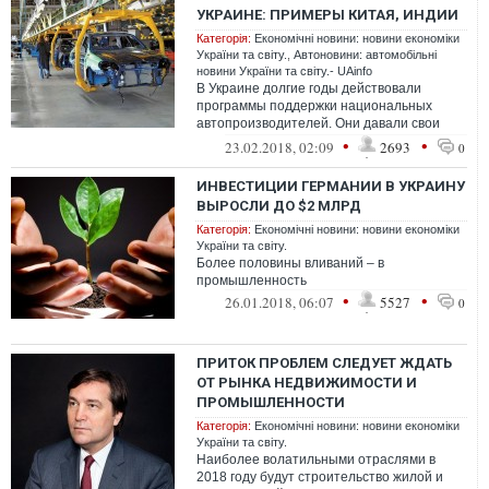
УКРАИНЕ: ПРИМЕРЫ КИТАЯ, ИНДИИ
Категорія:
Економічні новини: новини економіки
України та світу.
,
Автоновини: автомобільні
новини України та світу.- UAinfo
В Украине долгие годы действовали
программы поддержки национальных
автопроизводителей. Они давали свои
плоды. Например, в 2007 году АвтоЗАЗ
•
•
23.02.2018, 02:09
2693
0
сумел реал...
ИНВЕСТИЦИИ ГЕРМАНИИ В УКРАИНУ
ВЫРОСЛИ ДО $2 МЛРД
Категорія:
Економічні новини: новини економіки
України та світу.
Более половины вливаний – в
промышленность
•
•
26.01.2018, 06:07
5527
0
ПРИТОК ПРОБЛЕМ СЛЕДУЕТ ЖДАТЬ
ОТ РЫНКА НЕДВИЖИМОСТИ И
ПРОМЫШЛЕННОСТИ
Категорія:
Економічні новини: новини економіки
України та світу.
Наиболее волатильными отраслями в
2018 году будут строительство жилой и