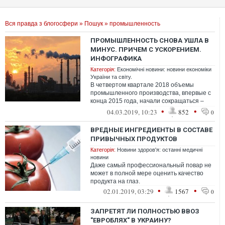
Вся правда з блогосфери
»
Пошук
» промышленность
ПРОМЫШЛЕННОСТЬ СНОВА УШЛА В
МИНУС. ПРИЧЕМ С УСКОРЕНИЕМ.
ИНФОГРАФИКА
Категорія:
Економічні новини: новини економіки
України та світу.
В четвертом квартале 2018 объемы
промышленного производства, впервые с
конца 2015 года, начали сокращаться –
минус 0,4% по отношению к четвертому
•
•
04.03.2019, 10:23
852
0
квар...
ВРЕДНЫЕ ИНГРЕДИЕНТЫ В СОСТАВЕ
ПРИВЫЧНЫХ ПРОДУКТОВ
Категорія:
Новини здоров'я: останні медичні
новини
Даже самый профессиональный повар не
может в полной мере оценить качество
продукта на глаз.
•
•
02.01.2019, 03:29
1567
0
ЗАПРЕТЯТ ЛИ ПОЛНОСТЬЮ ВВОЗ
"ЕВРОБЛЯХ" В УКРАИНУ?