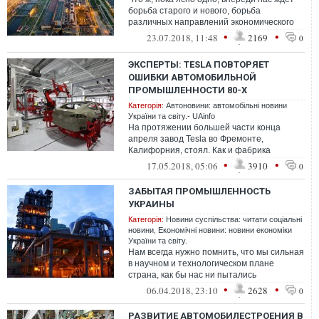
борьба старого и нового, борьба
различных направлений экономического
развития Украины
•
•
23.07.2018, 11:48
2169
0
ЭКСПЕРТЫ: TESLA ПОВТОРЯЕТ
ОШИБКИ АВТОМОБИЛЬНОЙ
ПРОМЫШЛЕННОСТИ 80-Х
Категорія:
Автоновини: автомобільні новини
України та світу.- UAinfo
На протяжении большей части конца
апреля завод Tesla во Фремонте,
Калифорния, стоял. Как и фабрика
аккумуляторов возле Кларка, Невада. Во
•
•
17.05.2018, 05:06
3910
0
вторник CEO ...
ЗАБЫТАЯ ПРОМЫШЛЕННОСТЬ
УКРАИНЫ
Категорія:
Новини суспільства: читати соціальні
новини
,
Економічні новини: новини економіки
України та світу.
Нам всегда нужно помнить, что мы сильная
в научном и технологическом плане
страна, как бы нас ни пытались
переубедить в обратном
•
•
06.04.2018, 23:10
2628
0
РАЗВИТИЕ АВТОМОБИЛЕСТРОЕНИЯ В