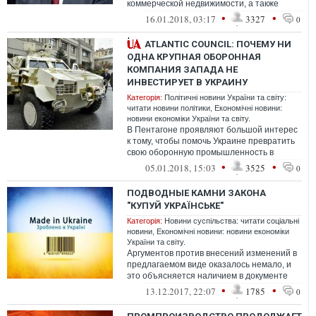
коммерческой недвижимости, а также
сельское хозяйство и машиностроение.
•
•
16.01.2018, 03:17
3327
0
ATLANTIC COUNCIL: ПОЧЕМУ НИ
ОДНА КРУПНАЯ ОБОРОННАЯ
КОМПАНИЯ ЗАПАДА НЕ
ИНВЕСТИРУЕТ В УКРАИНУ
Категорія:
Політичні новини України та світу:
читати новини політики
,
Економічні новини:
новини економіки України та світу.
В Пентагоне проявляют большой интерес
к тому, чтобы помочь Украине превратить
свою оборонную промышленность в
крупного мирового конкурента. Но выбор
•
•
05.01.2018, 15:03
3525
0
с...
ПОДВОДНЫЕ КАМНИ ЗАКОНА
"КУПУЙ УКРАЇНСЬКЕ"
Категорія:
Новини суспільства: читати соціальні
новини
,
Економічні новини: новини економіки
України та світу.
Аргументов против внесений изменений в
предлагаемом виде оказалось немало, и
это объясняется наличием в документе
довольно-таки спорных положений и ог...
•
•
13.12.2017, 22:07
1785
0