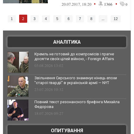
производства. Это значит, что надо
•
•
20.07.2017, 18:20
1366
0
понимать ...
2
1
3
4
5
6
7
8
...
12
АНАЛІТИКА
Кремль не готовий до компромісів і прагне
досягти своїх цілей війною, - Foreign Affairs
03.08.2026 13:02
Звільнення Сирського знаменує кінець епохи
"старої гвардії" в українській армії — NYT
23.07.2026 10:32
Повний текст резонансного брифінга Михайла
Федорова
18.07.2026 09:27
ОПИТУВАННЯ