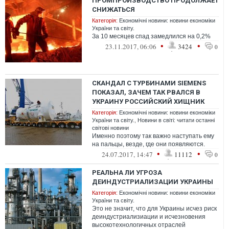
ПРОМПРОИЗВОДСТВО ПРОДОЛЖАЕТ
СНИЖАТЬСЯ
Категорія:
Економічні новини: новини економіки
України та світу.
За 10 месяцев спад замедлился на 0,2%
•
•
23.11.2017, 06:06
3424
0
СКАНДАЛ С ТУРБИНАМИ SIEMENS
ПОКАЗАЛ, ЗАЧЕМ ТАК РВАЛСЯ В
УКРАИНУ РОССИЙСКИЙ ХИЩНИК
Категорія:
Економічні новини: новини економіки
України та світу.
,
Новини в світі: читати останні
світові новини
Именно поэтому так важно наступать ему
на пальцы, везде, где они появляются.
•
•
24.07.2017, 14:47
11112
0
РЕАЛЬНА ЛИ УГРОЗА
ДЕИНДУСТРИАЛИЗАЦИИ УКРАИНЫ
Категорія:
Економічні новини: новини економіки
України та світу.
Это не значит, что для Украины исчез риск
деиндустриализиации и исчезновения
высокотехнологичных отраслей