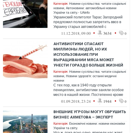
Категорія:
Новини суспільства: читати соціальні
новини
,
Автоновини: автомобільні новини
України та світу.- UAinfo
Украинский политолог Тарас Загородний
предложил полностью запретить ввоз в
Украину старых автомобилей с
европейской регистрацией. Он уверен, что
•
•
11.12.2018, 09:00
3634
0
таким...
АНТИБИОТИКИ СПАСАЮТ
МИЛЛИОНЫ ЛЮДЕЙ, НО ИХ
ИСПОЛЬЗОВАНИЕ ПРИ
ВЫРАЩИВАНИИ МЯСА МОЖЕТ
УНЕСТИ ГОРАЗДО БОЛЬШЕ ЖИЗНЕЙ
Категорія:
Новини суспільства: читати соціальні
новини
,
Новини здоров'я: останні медичні
новини
С тех пор, как в 1940 году открыли
пенициллин, антибиотики заняли особое
место в нашей жизни. Постепенно кроме
здравоохранения их начали активно
•
•
01.09.2018, 23:24
1944
0
приме...
ВНЕШНИЕ УГРОЗЫ МОГУТ ОБРУШИТЬ
БИЗНЕС АХМЕТОВА – ЭКСПЕРТ
Категорія:
Економічні новини: новини економіки
України та світу.
Что ж, пока ясно одно, впереди нас ждет