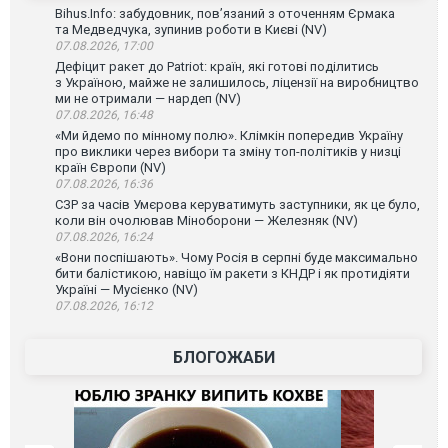
Bihus.Info: забудовник, пов’язаний з оточенням Єрмака
та Медведчука, зупинив роботи в Києві (NV)
07.08.2026, 17:00
Дефіцит ракет до Patriot: країн, які готові поділитись
з Україною, майже не залишилось, ліцензії на виробництво
ми не отримали — нардеп (NV)
07.08.2026, 16:48
«Ми йдемо по мінному полю». Клімкін попередив Україну
про виклики через вибори та зміну топ-політиків у низці
країн Європи (NV)
07.08.2026, 16:36
СЗР за часів Умєрова керуватимуть заступники, як це було,
коли він очолював Міноборони — Железняк (NV)
07.08.2026, 16:24
«Вони поспішають». Чому Росія в серпні буде максимально
бити балістикою, навіщо їм ракети з КНДР і як протидіяти
Україні — Мусієнко (NV)
07.08.2026, 16:12
БЛОГОЖАБИ