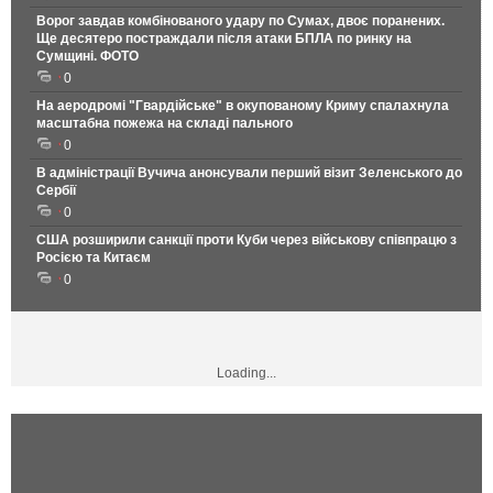
Ворог завдав комбінованого удару по Сумах, двоє поранених.
Ще десятеро постраждали після атаки БПЛА по ринку на
Сумщині. ФОТО
0
На аеродромі "Гвардійське" в окупованому Криму спалахнула
масштабна пожежа на складі пального
0
В адміністрації Вучича анонсували перший візит Зеленського до
Сербії
0
США розширили санкції проти Куби через військову співпрацю з
Росією та Китаєм
0
Loading...