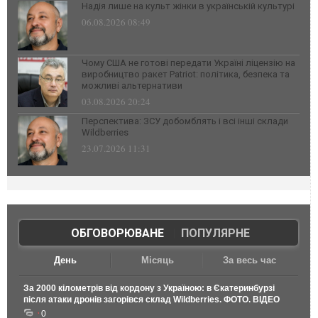
Надія лише на культ жінки в українській культурі
06.08.2026 08:49
Чому США не готові передати Україні ліцензію на
виробництво ракет Patriot: політика, безпека та
можливі альтернативи
03.08.2026 20:24
Перспектива: ЗСУ добомблять і всі інші склади
Wildberries
23.07.2026 11:31
ОБГОВОРЮВАНЕ
|
ПОПУЛЯРНЕ
День
Місяць
За весь час
За 2000 кілометрів від кордону з Україною: в Єкатеринбурзі
після атаки дронів загорівся склад Wildberries. ФОТО. ВІДЕО
0