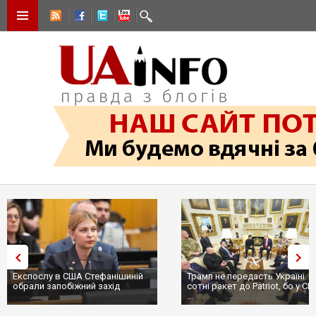
Експослу в США Стефанішиній
Трамп не передасть Україні
обрали запобіжний захід
сотні ракет до Patriot, бо у С
...