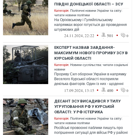
ПІВДНІ ДОНЕЦЬКОЇ ОБЛАСТІ – ЗСУ
Категорія:
Політичні новини України та світу:
читати новини політики
На Оріхівському і Гуляйпільському
напрямках ворог готується до проведення
штурмових дій
•
•
24.11.2024, 22:22
501
0
ЕКСПЕРТ НАЗВАВ ЗАВДАННЯ-
МАКСИМУМ НОВОГО ПРОРИВУ ЗСУ В
КУРСЬКІЙ ОБЛАСТІ
Категорія:
Новини суспільства: читати соціальні
новини
Прориву Сил оборони України в напрямку
Веселого Курської області посприяли
декілька факторів. Один із них - щоденні
успішні вогневі ураження по ворогу
•
•
17.09.2024, 13:15
400
0
ДЕСАНТ ЗСУ ВИСАДИВСЯ У ТИЛУ
УГРУПОВАННЯ РФ У КУРСЬКІЙ
ОБЛАСТІ: У РФ ІСТЕРИКА
Категорія:
Політичні новини України та світу:
читати новини політики
Російські провоєнні паблики пишуть про
погіршення ситуації для військ РФ у районі