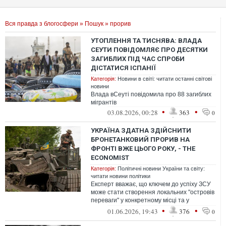
Вся правда з блогосфери
»
Пошук
» прорив
УТОПЛЕННЯ ТА ТИСНЯВА: ВЛАДА
СЕУТИ ПОВІДОМЛЯЄ ПРО ДЕСЯТКИ
ЗАГИБЛИХ ПІД ЧАС СПРОБИ
ДІСТАТИСЯ ІСПАНІЇ
Категорія:
Новини в світі: читати останні світові
новини
Влада вСеуті повідомила про 88 загиблих
мігрантів
•
•
03.08.2026, 00:28
363
0
УКРАЇНА ЗДАТНА ЗДІЙСНИТИ
БРОНЕТАНКОВИЙ ПРОРИВ НА
ФРОНТІ ВЖЕ ЦЬОГО РОКУ, - THE
ECONOMIST
Категорія:
Політичні новини України та світу:
читати новини політики
Експерт вважає, що ключем до успіху ЗСУ
може стати створення локальних "островів
переваги" у конкретному місці та у
визначений час
•
•
01.06.2026, 19:43
376
0