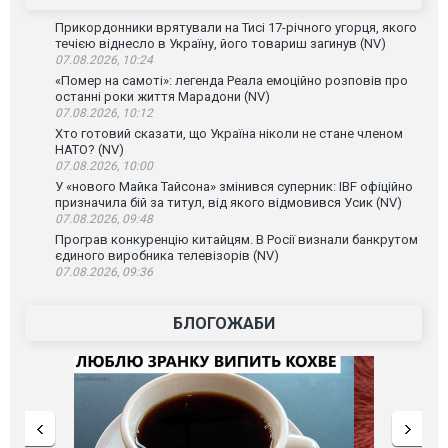
Прикордонники врятували на Тисі 17-річного угорця, якого
течією віднесло в Україну, його товариш загинув (NV)
07.08.2026, 10:24
«Помер на самоті»: легенда Реала емоційно розповів про
останні роки життя Марадони (NV)
07.08.2026, 10:12
Хто готовий сказати, що Україна ніколи не стане членом
НАТО? (NV)
07.08.2026, 10:00
У «нового Майка Тайсона» змінився суперник: IBF офіційно
призначила бій за титул, від якого відмовився Усик (NV)
07.08.2026, 09:48
Програв конкуренцію китайцям. В Росії визнали банкрутом
єдиного виробника телевізорів (NV)
07.08.2026, 09:36
БЛОГОЖАБИ