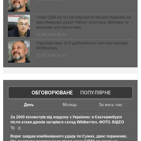
Чому США не готові передати Україні ліцензію на
виробництво ракет Patriot: політика, безпека та
можливі альтернативи
03.08.2026 20:24
Перспектива: ЗСУ добомблять і всі інші склади
Wildberries
23.07.2026 11:31
ОБГОВОРЮВАНЕ
|
ПОПУЛЯРНЕ
День
Місяць
За весь час
За 2000 кілометрів від кордону з Україною: в Єкатеринбурзі
після атаки дронів загорівся склад Wildberries. ФОТО. ВІДЕО
0
Ворог завдав комбінованого удару по Сумах, двоє поранених.