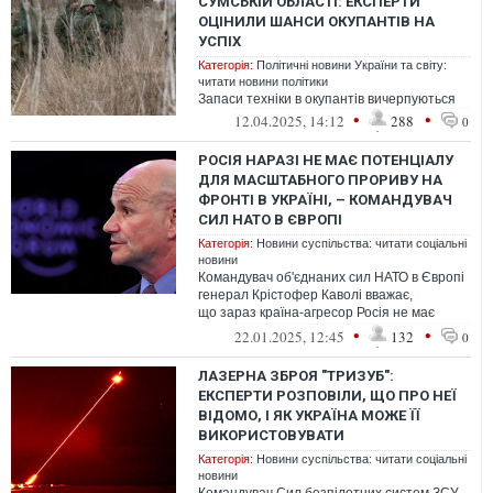
СУМСЬКІЙ ОБЛАСТІ: ЕКСПЕРТИ
ОЦІНИЛИ ШАНСИ ОКУПАНТІВ НА
УСПІХ
Категорія:
Політичні новини України та світу:
читати новини політики
Запаси техніки в окупантів вичерпуються
•
•
12.04.2025, 14:12
288
0
РОСІЯ НАРАЗІ НЕ МАЄ ПОТЕНЦІАЛУ
ДЛЯ МАСШТАБНОГО ПРОРИВУ НА
ФРОНТІ В УКРАЇНІ, – КОМАНДУВАЧ
СИЛ НАТО В ЄВРОПІ
Категорія:
Новини суспільства: читати соціальні
новини
Командувач об'єднаних сил НАТО в Європі
генерал Крістофер Каволі вважає,
що зараз країна-агресор Росія не має
військового потенціалу для великого прор...
•
•
22.01.2025, 12:45
132
0
ЛАЗЕРНА ЗБРОЯ "ТРИЗУБ":
ЕКСПЕРТИ РОЗПОВІЛИ, ЩО ПРО НЕЇ
ВІДОМО, І ЯК УКРАЇНА МОЖЕ ЇЇ
ВИКОРИСТОВУВАТИ
Категорія:
Новини суспільства: читати соціальні
новини