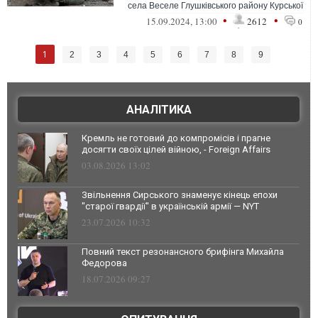
села Веселе Глушківського району Курської
області
•
•
15.09.2024, 13:00
2612
0
1
2
3
4
5
6
7
8
9
АНАЛІТИКА
Кремль не готовий до компромісів і прагне
досягти своїх цілей війною, - Foreign Affairs
03.08.2026 13:02
Звільнення Сирського знаменує кінець епохи
"старої гвардії" в українській армії — NYT
23.07.2026 10:32
Повний текст резонансного брифінга Михайла
Федорова
18.07.2026 09:27