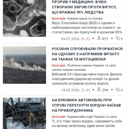
ПРОРИВ У МЕДИЦИНІ: ВЧЕНІ
СТВОРИЛИ ЗБРОЮ ПРОТИ ВІРУСУ,
ЩО ВРАЖАЄ 95% ЛЮДСТВА
Категорія:
Новини науки та техніки
Вірус Епштейна-Барр (ВЕБ) є одним із
найпоширеніших патогенів на планеті: за
статистикою, він присутній в організмі 95%
дорослого населення.
•
•
04.05.2026, 21:32
853
0
РОСІЯНИ СПРОБУВАЛИ ПРОРВАТИСЯ
НА ОДНОМУ З НАПРЯМКІВ ФРОНТУ
НА ТАНКАХ ТА МОТОЦИКЛАХ
Категорія:
Політичні новини України та світу:
читати новини політики
Військові 24-ї бригади імені короля Данила
злагодженим ударом артилерії та дронів
зупинили штурмову колону ворога,
знищивши бронетехніку та мотоциклет...
•
•
18.04.2026, 21:41
298
0
НА БУКОВИНІ АВТОМОБІЛЬ ПРИ
СПРОБІ ПЕРЕТНУТИ КОРДОН НАЇХАВ
НА ПРИКОРДОННИКА
Категорія:
Надзвичайні події України та світу.
Ті, хто тікає через кордон, наражають себе
на велику небезпеку, адже вони скоїли