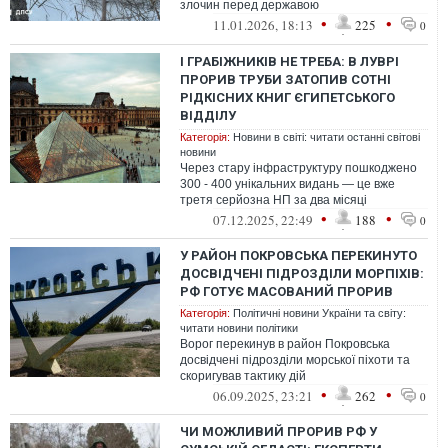
злочин перед державою
•
•
11.01.2026, 18:13
225
0
І ГРАБІЖНИКІВ НЕ ТРЕБА: В ЛУВРІ
ПРОРИВ ТРУБИ ЗАТОПИВ СОТНІ
РІДКІСНИХ КНИГ ЄГИПЕТСЬКОГО
ВІДДІЛУ
Категорія:
Новини в світі: читати останні світові
новини
Через стару інфраструктуру пошкоджено
300 - 400 унікальних видань — це вже
третя серйозна НП за два місяці
•
•
07.12.2025, 22:49
188
0
У РАЙОН ПОКРОВСЬКА ПЕРЕКИНУТО
ДОСВІДЧЕНІ ПІДРОЗДІЛИ МОРПІХІВ:
РФ ГОТУЄ МАСОВАНИЙ ПРОРИВ
Категорія:
Політичні новини України та світу:
читати новини політики
Ворог перекинув в район Покровська
досвідчені підрозділи морської піхоти та
скоригував тактику дій
•
•
06.09.2025, 23:21
262
0
ЧИ МОЖЛИВИЙ ПРОРИВ РФ У