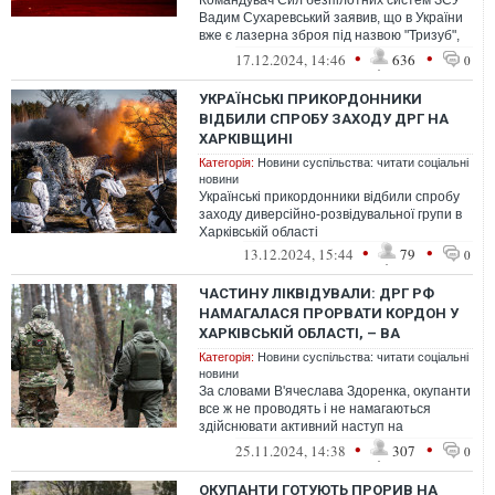
Командувач Сил безпілотних систем ЗСУ
Вадим Сухаревський заявив, що в України
вже є лазерна зброя під назвою "Тризуб",
яка може збивати літаки на висо...
•
•
17.12.2024, 14:46
636
0
УКРАЇНСЬКІ ПРИКОРДОННИКИ
ВІДБИЛИ СПРОБУ ЗАХОДУ ДРГ НА
ХАРКІВЩИНІ
Категорія:
Новини суспільства: читати соціальні
новини
Українські прикордонники відбили спробу
заходу диверсійно-розвідувальної групи в
Харківській області
•
•
13.12.2024, 15:44
79
0
ЧАСТИНУ ЛІКВІДУВАЛИ: ДРГ РФ
НАМАГАЛАСЯ ПРОРВАТИ КОРДОН У
ХАРКІВСЬКІЙ ОБЛАСТІ, – ВА
Категорія:
Новини суспільства: читати соціальні
новини
За словами В'ячеслава Здоренка, окупанти
все ж не проводять і не намагаються
здійснювати активний наступ на
Дергачівському напрямку
•
•
25.11.2024, 14:38
307
0
ОКУПАНТИ ГОТУЮТЬ ПРОРИВ НА