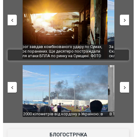
по Сумах,
За 2000 кілометрів від кордону з Україною: в
"Мої іграш
траждали
Єкатеринбурзі після атаки дронів загорівся
суперкарів
ВІДЕО
ині. ФОТО
склад Wildberries. ФОТО. ВІДЕО
країною: в
В Таїланді футболіст загинув від удару
Топпосадов
агорівся
блискавки під час матчу: ще 12 людей
підозру
постраждали. ВІДЕО
БЛОГОСТРІЧКА