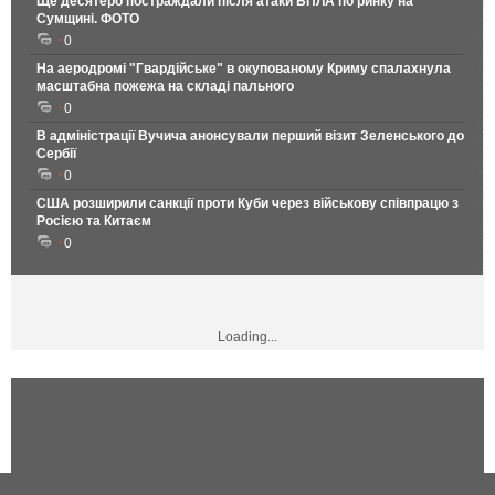
Ще десятеро постраждали після атаки БПЛА по ринку на
Сумщині. ФОТО
0
На аеродромі "Гвардійське" в окупованому Криму спалахнула
масштабна пожежа на складі пального
0
В адміністрації Вучича анонсували перший візит Зеленського до
Сербії
0
США розширили санкції проти Куби через військову співпрацю з
Росією та Китаєм
0
Loading...