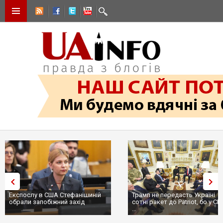
Експослу в США Стефанішиній
Трамп не передасть Україні
обрали запобіжний захід
сотні ракет до Patriot, бо у С
...