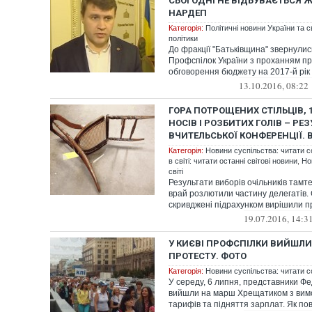
СЬОГОДНІ НЕ ВІДБУВАЄТЬСЯ 
НАРДЕП
Категорія:
Політичні новини України та с
політики
До фракції "Батьківщина" звернули
Профспілок України з проханням пр
обговорення бюджету на 2017-й рік т
13.10.2016, 08:22
ГОРА ПОТРОЩЕНИХ СТІЛЬЦІВ,
НОСІВ І РОЗБИТИХ ГОЛІВ – РЕ
ВЧИТЕЛЬСЬКОЇ КОНФЕРЕНЦІЇ. 
Категорія:
Новини суспільства: читати с
в світі: читати останні світові новини
,
Но
світі
Результати виборів очільників тамт
врай розлютили частину делегатів.
скривджені підрахунком вирішили пр
19.07.2016, 14:3
У КИЄВІ ПРОФСПІЛКИ ВИЙШЛ
ПРОТЕСТУ. ФОТО
Категорія:
Новини суспільства: читати с
У середу, 6 липня, представники Фе
вийшли на марш Хрещатиком з вим
тарифів та підняття зарплат. Як пов