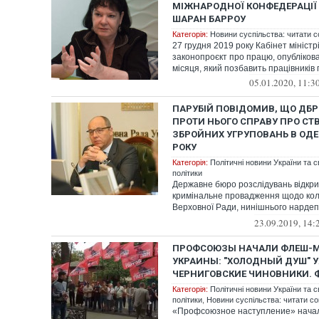
МІЖНАРОДНОЇ КОНФЕДЕРАЦІЇ
ШАРАН БАРРОУ
Категорія:
Новини суспільства: читати с
27 грудня 2019 року Кабінет міністр
законопроєкт про працю, опубліков
місяця, який позбавить працівників 
05.01.2020, 11:3
ПАРУБІЙ ПОВІДОМИВ, ЩО ДБ
ПРОТИ НЬОГО СПРАВУ ПРО СТ
ЗБРОЙНИХ УГРУПОВАНЬ В ОДЕС
РОКУ
Категорія:
Політичні новини України та с
політики
Державне бюро розслідувань відкри
кримінальне провадження щодо кол
Верховної Ради, нинішнього нардеп
солід...
23.09.2019, 14:
ПРОФСОЮЗЫ НАЧАЛИ ФЛЕШ-
УКРАИНЫ: "ХОЛОДНЫЙ ДУШ" 
ЧЕРНИГОВСКИЕ ЧИНОВНИКИ. 
Категорія:
Політичні новини України та с
політики
,
Новини суспільства: читати со
«Профсоюзное наступление» нача