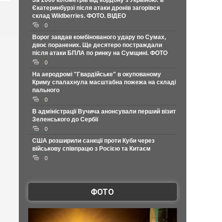
За 2000 кілометрів від кордону з Україною: в
Єкатеринбурзі після атаки дронів загорівся
склад Wildberries. ФОТО. ВІДЕО
0
Ворог завдав комбінованого удару по Сумах,
двоє поранених. Ще десятеро постраждали
після атаки БПЛА по ринку на Сумщині. ФОТО
0
На аеродромі "Гвардійське" в окупованому
Криму спалахнула масштабна пожежа на складі
пального
0
В адміністрації Вучича анонсували перший візит
Зеленського до Сербії
0
США розширили санкції проти Куби через
військову співпрацю з Росією та Китаєм
0
ФОТО