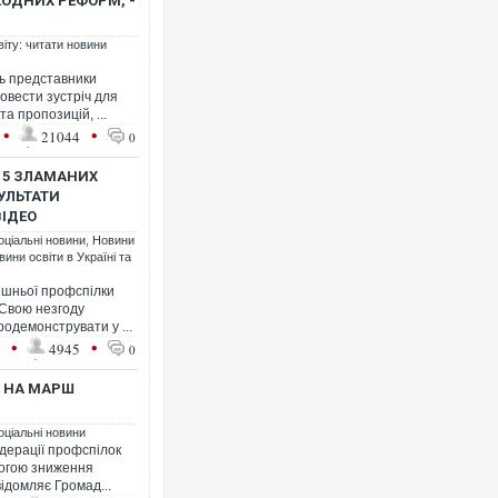
ЖОДНИХ РЕФОРМ, -
віту: читати новини
сь представники
овести зустріч для
а пропозицій, ...
•
•
21044
0
 15 ЗЛАМАНИХ
ЗУЛЬТАТИ
ВІДЕО
оціальні новини
,
Новини
вини освіти в Україні та
ешньої профспілки
 Свою незгоду
одемонструвати у ...
•
•
1
4945
0
И НА МАРШ
оціальні новини
дерації профспілок
огою зниження
ідомляє Громад...