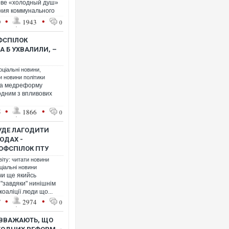
гове «холодный душ»
ения коммунального
•
•
9
1943
0
ФСПІЛОК
 Б УХВАЛИЛИ, –
Ворог завдав комбінованого 
оціальні новини
,
двоє поранених. Ще десятер
ти новини політики
після атаки БПЛА по ринку на
 за медреформу
одним з впливових
•
•
5
1866
0
БУДЕ ЛАГОДИТИ
ОДАХ -
ОФСПІЛОК ПТУ
віту: читати новини
ціальні новини
чи ще якийсь
 "завдяки" нинішнім
оаліції люди що...
•
•
7
2974
0
Вже вивели на тести: Ferrari 
позашляховика Purosangue. 
 ВВАЖАЮТЬ, ЩО