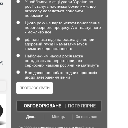
У найближчі місяці удари України по
кі
росії стануть настільки болючими, що
агресору доведеться поновити
перемовини
Цього року не варто чекати поновлення
переговорного процесу. А от наступного
- можливо все
рф навпаки піде на ескалацію попри
здоровий глузд і намагатиметься
триматися до останнього
Найближчим часом росія може
погодитись на переговори, але
V)
серйозних намірів росіяни не матимуть
Вже давно не роблю жодних прогнозів
щодо завершення війни
ОБГОВОРЮВАНЕ
|
ПОПУЛЯРНЕ
День
Місяць
За весь час