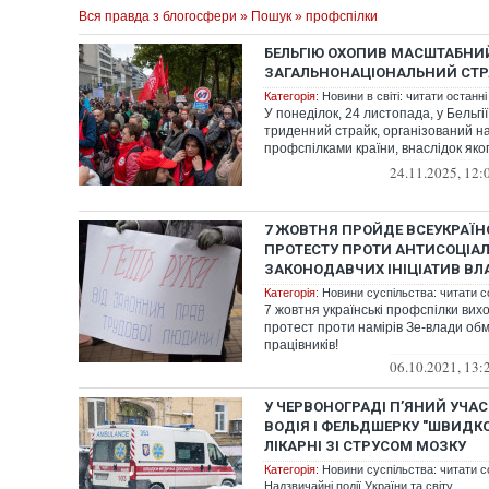
Вся правда з блогосфери
»
Пошук
» профспілки
БЕЛЬГІЮ ОХОПИВ МАСШТАБНИ
ЗАГАЛЬНОНАЦІОНАЛЬНИЙ СТ
Категорія:
Новини в світі: читати останні
У понеділок, 24 листопада, у Бельгі
триденний страйк, організований 
профспілками країни, внаслідок яког
пер...
24.11.2025, 12:
7 ЖОВТНЯ ПРОЙДЕ ВСЕУКРАЇН
ПРОТЕСТУ ПРОТИ АНТИСОЦІА
ЗАКОНОДАВЧИХ ІНІЦІАТИВ В
Категорія:
Новини суспільства: читати с
7 жовтня українські профспілки вихо
протест проти намірів Зе-влади об
працівників!
06.10.2021, 13:
У ЧЕРВОНОГРАДІ П’ЯНИЙ УЧА
ВОДІЯ І ФЕЛЬДШЕРКУ "ШВИДКОЇ
ЛІКАРНІ ЗІ СТРУСОМ МОЗКУ
Категорія:
Новини суспільства: читати с
Надзвичайні події України та світу.