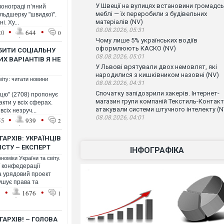
У Швеції на вулицях встановини громадсь
рвонограді п’яний
меблі — їх переробили з будівельних
ельдшерку "швидкої".
матеріалів (NV)
і. Ху...
•
•
08.08.2026, 05:31
20
644
0
Чому лише 5% українських водіїв
оформлюють КАСКО (NV)
ОБИТИ СОЦІАЛЬНУ
08.08.2026, 05:01
ИХ ВАРІАНТІВ Я НЕ
У Львові врятували двох немовлят, які
народилися з кишківником назовні (NV)
віту: читати новини
08.08.2026, 04:31
Спочатку запідозрили хакерів. Інтернет-
цю" (2708) пропонує
магазин групи компаній Текстиль-Контакт
кти у всіх сферах.
атакували системи штучного інтелекту (N
сіх незруч...
08.08.2026, 04:01
•
•
55
939
2
ГАРХІВ: УКРАЇНЦІВ
СТУ – ЕКСПЕРТ
ІНФОГРАФІКА
номіки України та світу.
 конфедерації
 урядовий проект
ушує права та
•
•
1
1676
1
ГАРХІВ! – ГОЛОВА