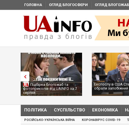
ГОЛОВНА
ОГЛЯД БЛОГОСФЕРИ
ОГЛЯД БЛОГОЖАБ
Експослу в США Ст
Підбірка блогожаб та
обрали запобіжний 
фотоприколів від UAINFO за 7
серпня
ПОЛІТИКА
СУСПІЛЬСТВО
ЕКОНОМІКА
Н
РОСІЙСЬКО-УКРАЇНСЬКА ВІЙНА
КОРОНАВІРУС COVID-19