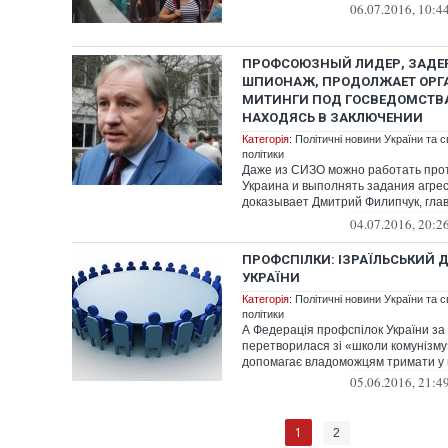
06.07.2016, 10:4
ПРОФСОЮЗНЫЙ ЛИДЕР, ЗАД
ШПИОНАЖ, ПРОДОЛЖАЕТ ОРГ
МИТИНГИ ПОД ГОСВЕДОМСТВ
НАХОДЯСЬ В ЗАКЛЮЧЕНИИ
Категорія:
Політичні новини України та с
політики
Даже из СИЗО можно работать прот
Украина и выполнять задания агрес
доказывает Дмитрий Филипчук, гла
профсоюзно...
04.07.2016, 20:2
ПРОФСПІЛКИ: ІЗРАЇЛЬСЬКИЙ 
УКРАЇНИ
Категорія:
Політичні новини України та с
політики
А Федерація профспілок України за
перетворилася зі «школи комунізму»
допомагає владоможцям тримати у п
05.06.2016, 21:4
1
2