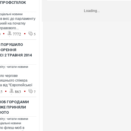
 ПРОФСПІЛОК
Loading...
оціальні новини
ів вніс до парламенту
аний на початку
правового...
•
•
0
7772
5
Р ПОРУШИЛО
ВОРЕННЯ
І 2 ТРАВНЯ 2014
віту: читати новини
ло чергове
ишнього спікера
а від "Європейської
•
•
25
863
7
МОБ ГОРОДАМИ
УЖЕ ПРИНЯЛИ
ФОТО
віту: читати новини
ціальні новини
ло флеш-моб в