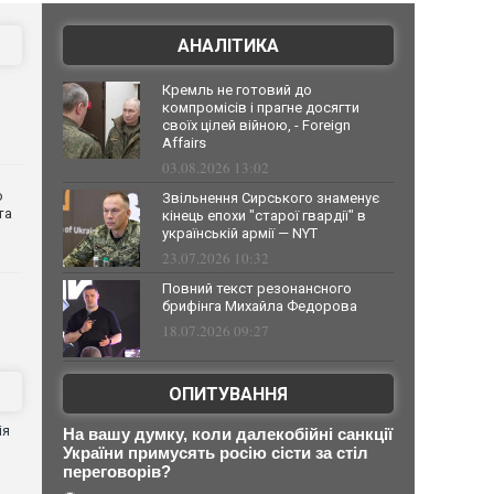
АНАЛІТИКА
Кремль не готовий до
компромісів і прагне досягти
своїх цілей війною, - Foreign
Affairs
03.08.2026 13:02
о
Звільнення Сирського знаменує
та
кінець епохи "старої гвардії" в
українській армії — NYT
23.07.2026 10:32
Повний текст резонансного
брифінга Михайла Федорова
18.07.2026 09:27
ОПИТУВАННЯ
ія
На вашу думку, коли далекобійні санкції
України примусять росію сісти за стіл
переговорів?