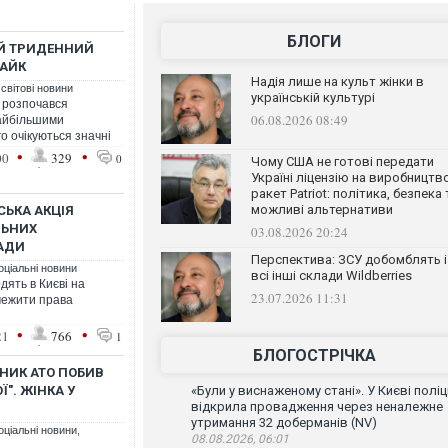
БЛОГИ
Й ТРИДЕННИЙ
РАЙК
Надія лише на культ жінки в
 світові новини
українській культурі
ї розпочався
06.08.2026 08:49
найбільшими
о очікуються значні
•
•
00
329
0
Чому США не готові передати
Україні ліцензію на виробництв
ракет Patriot: політика, безпека 
можливі альтернативи
СЬКА АКЦІЯ
ЛЬНИХ
03.08.2026 20:24
ЛАДИ
Перспектива: ЗСУ добомблять і
оціальні новини
всі інші склади Wildberries
дять в Києві на
23.07.2026 11:31
межити права
•
•
21
766
1
БЛОГОСТРІЧКА
СНИК АТО ПОБИВ
". ЖІНКА У
«Були у виснаженому стані». У Києві поліц
відкрила провадження через неналежне
утримання 32 доберманів (NV)
оціальні новини
,
08.08.2026, 06:01