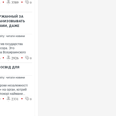
•
•
4
3589
0
ЕРЖАННЫЙ ЗА
АНИЗОВЫВАТЬ
АМИ, ДАЖЕ
віту: читати новини
ив государства
сора. Это
ва Всеукраинского
•
•
6
2926
0
ДОСВІД ДЛЯ
віту: читати новини
 роки незалежності
 на орган, котрий
окорі наймани...
•
•
9
2331
0