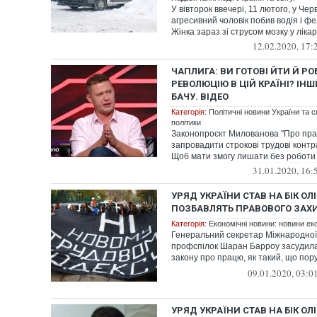
У вівторок ввечері, 11 лютого, у Че
агресивний чоловік побив водія і ф
Жінка зараз зі струсом мозку у лікарн
12.02.2020, 17:
ЧАПЛИГА: ВИ ГОТОВІ ЙТИ Й Р
РЕВОЛЮЦІЮ В ЦІЙ КРАЇНІ? ІНШ
БАЧУ. ВІДЕО
Категорія:
Політичні новини України та с
політики
Законопроєкт Милованова "Про пра
запровадити строкові трудові контра
Щоб мати змогу лишати без роботи в
31.01.2020, 16:
УРЯД УКРАЇНИ СТАВ НА БІК ОЛІ
ПОЗБАВЛЯТЬ ПРАВОВОГО ЗАХИ
Категорія:
Економічні новини: новини еко
Генеральний секретар Міжнародної
профспілок Шаран Барроу засудила
закону про працю, як такий, що пор
позбавл...
09.01.2020, 03:0
УРЯД УКРАЇНИ СТАВ НА БІК ОЛІ