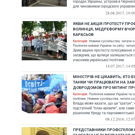
городах Украины, устроив в Черни
для чиновников городского управл
хоз...
28.08.2017, 19:0
ЯКБИ НЕ АКЦІЯ ПРОТЕСТУ ПРО
ВОЛИНЦЯ, МЕДРЕФОРМУ ВЧОРА
КАРАСЬОВ
Категорія:
Новини суспільства: читати с
Політичні новини України та світу: чита
Зрив акцією протесту голосування
засвідчив, що вулиця залишається 
учасників української політики
14.07.2017, 14:0
МІНІСТРІВ НЕ ЦІКАВИТЬ, ХТО 
ТАНКИ ЧИ ПРАЦЮВАТИ НА ЗАВ
ДОБРОДОМОВ ПРО МІТИНГ ПР
Категорія:
Політичні новини України та с
політики
,
Новини суспільства: читати со
Влада може казати, що це "шатун", 
підступний "план кремля", але саме
рішенням Уряду та парламентської к
08.12.2016, 12:0
ПРЕДСТАВНИКИ ПРОФСПІЛОК