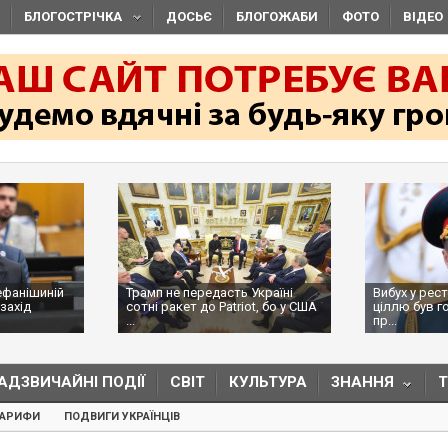
БЛОГОСТРІЧКА
ДОСЬЄ
БЛОГОЖАБИ
ФОТО
ВІДЕО
ефанішиній
Трамп не передасть Україні
Вибух у рес
захід
сотні ракет до Patriot, бо у США
ціллю був г
...
пр...
АДЗВИЧАЙНІ ПОДІЇ
СВІТ
КУЛЬТУРА
ЗНАННЯ
ТАРИФИ
ПОДВИГИ УКРАЇНЦІВ