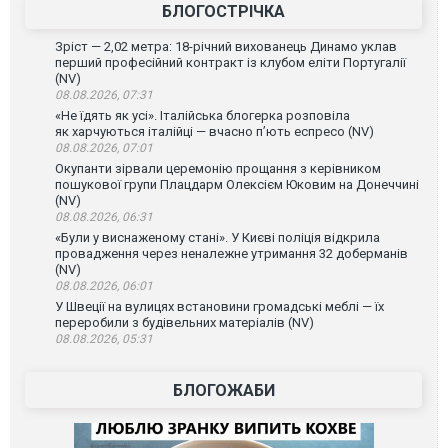
БЛОГОСТРІЧКА
Зріст — 2,02 метра: 18-річний вихованець Динамо уклав
перший професійний контракт із клубом еліти Португалії
(NV)
08.08.2026, 07:31
«Не їдять як усі». Італійська блогерка розповіла
як харчуються італійці — вчасно п’ють еспресо (NV)
08.08.2026, 07:01
Окупанти зірвали церемонію прощання з керівником
пошукової групи Плацдарм Олексієм Юковим на Донеччині
(NV)
08.08.2026, 06:31
«Були у виснаженому стані». У Києві поліція відкрила
провадження через неналежне утримання 32 доберманів
(NV)
08.08.2026, 06:01
У Швеції на вулицях встановини громадські меблі — їх
переробили з будівельних матеріалів (NV)
08.08.2026, 05:31
БЛОГОЖАБИ