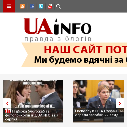
Експослу в США Стефанішині
Підбірка блогожаб та
обрали запобіжний захід
фотоприколів від UAINFO за 7
серпня