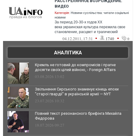
РАССТРЕЛЯННОЕ ВОЗРОЖДЕНИЕ.
ВИДЕО
Категорія:
Новини суспільства: читати соціальні
новини
За период 20-30-х годов ХХ
века украинская культура пережила свое
становление, расцвет и трагический
финал. Трехсерийная доку...
•
•
04.12.2011, 17:31
1740
0
АНАЛІТИКА
Кремль не готовий до компромісів і прагне
досягти своїх цілей війною, - Foreign Affairs
03.08.2026 13:02
Звільнення Сирського знаменує кінець епохи
"старої гвардії" в українській армії — NYT
23.07.2026 10:32
Повний текст резонансного брифінга Михайла
Федорова
18.07.2026 09:27