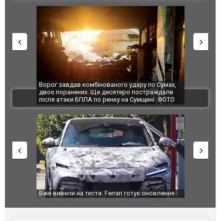
Ворог завдав комбінованого удару по Сумах,
За 2000 кілом
двоє поранених. Ще десятеро постраждали
Єкатеринбурзі
ВІДЕО
після атаки БПЛА по ринку на Сумщині. ФОТО
склад Wildber
Вже вивели на тести: Ferrari готує оновлення
Вийшов трейл
позашляховика Purosangue. ВІДЕО
фільму "Афер