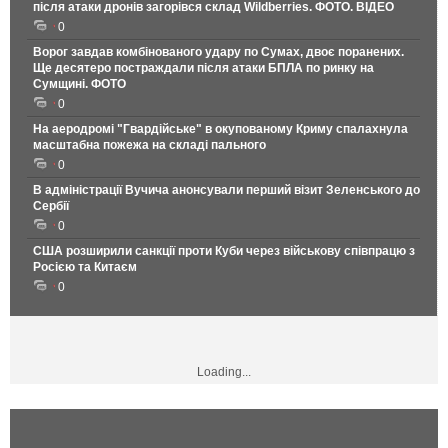
після атаки дронів загорівся склад Wildberries. ФОТО. ВІДЕО
0
Ворог завдав комбінованого удару по Сумах, двоє поранених.
Ще десятеро постраждали після атаки БПЛА по ринку на
Сумщині. ФОТО
0
На аеродромі "Гвардійське" в окупованому Криму спалахнула
масштабна пожежа на складі пального
0
В адміністрації Вучича анонсували перший візит Зеленського до
Сербії
0
США розширили санкції проти Куби через військову співпрацю з
Росією та Китаєм
0
Loading...