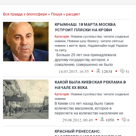
Вся правда з блогосфери
»
Пошук
» расцвет
КРЫМНАШ. 18 МАРТА МОСКВА
УСТРОИТ ПЛЯСКИ НА КРОВИ
Категорія:
Новини суспільства: читати соціальні
новини
,
Новини шоу-бізнесу: читати світські
новини з життя зірок
,
Надзвичайні події України
та світу.
Больше 20 лет она принадлежала
другому государству, которое, к
сожалению, совершенно не было
заинтересованно в его развитии. Теперь, я
•
•
14.03.2015, 16:55
12634
51
уверен,...
КАКОЙ БЫЛА КИЕВСКАЯ РЕКЛАМА В
НАЧАЛЕ ХХ ВЕКА
Категорія:
Новини суспільства: читати соціальні
новини
В Киеве сто лет назад было такое
количество магазинов, которое в
пересчете на количество населения не
достигнуто до сих пор. На центральных
•
•
29.08.2012, 00:49
1050
0
улицах Кие...
КРАСНЫЙ РЕНЕССАНС.