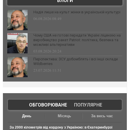
БЛОГИ
Надія лише на культ жінки в українській культурі
06.08.2026 08:49
Чому США не готові передати Україні ліцензію на
виробництво ракет Patriot: політика, безпека та
можливі альтернативи
03.08.2026 20:24
Перспектива: ЗСУ добомблять і всі інші склади
Wildberries
23.07.2026 11:31
ОБГОВОРЮВАНЕ
|
ПОПУЛЯРНЕ
День
Місяць
За весь час
За 2000 кілометрів від кордону з Україною: в Єкатеринбурзі