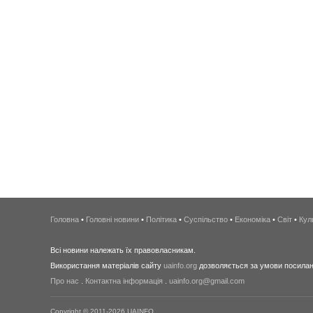
Головна
•
Головні новини
•
Політика
•
Суспільство
•
Економіка
•
Світ
•
Кул
Всі новини належать їх правовласникам.
Використання матеріалів сайту
uainfo.org
дозволяється за умови посиланн
Про нас
.
Контактна інформація
.
uainfo.org@gmail.com
Copyright © 2011-2026 UAINFO.