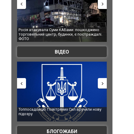
Росія атакувала Суми КАБами: пошкоджено
Українські надз
торговельний центр, будинки, є постраждалі.
під час ліквідац
ФОТО
Франції
ВІДЕО
Топпосадовцю Повітряних Сил вручили нову
Сили оборони у
підозру
губернатор регі
атаку. ВІДЕО
БЛОГОЖАБИ