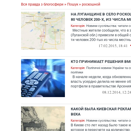
Вся правда з блогосфери
»
Пошук
» роскошной
НА ЛУГАНЩИНЕ В СЕЛО РОСК
80 ЧЕЛОВЕК 200-Х, ИЗ ЧИСЛА 
Категорія:
Новини суспільства: читати с
Местные жители сообщили, что в э
(Луганской обл.) привезли в общей 
ти человек 200-тых из числа местных
17.02.2015, 18:41
КТО ПРИНИМАЕТ РЕШЕНИЯ ВМ
Категорія:
Політичні новини України та с
політики
В начале недели, когда обновленн
власть усердно делила не менее о
портфели в правительстве Арсения 
08.12.2014, 12:2
КАКОЙ БЫЛА КИЕВСКАЯ РЕКЛА
ВЕКА
Категорія:
Новини суспільства: читати с
В Киеве сто лет назад было такое к
которое в пересчете на количество