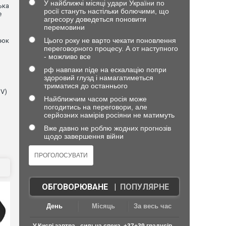
У найближчі місяці удари України по
ька
росії стануть настільки болючими, що
е
агресору доведеться поновити
перемовини
Цього року не варто чекати поновлення
нюк
переговорного процесу. А от наступного
- можливо все
рф навпаки піде на ескалацію попри
здоровий глузд і намагатиметься
триматися до останнього
NV)
Найближчим часом росія може
погодитись на переговори, але
серйозних намірів росіяни не матимуть
Вже давно не роблю жодних прогнозів
щодо завершення війни
ОБГОВОРЮВАНЕ
|
ПОПУЛЯРНЕ
День
Місяць
За весь час