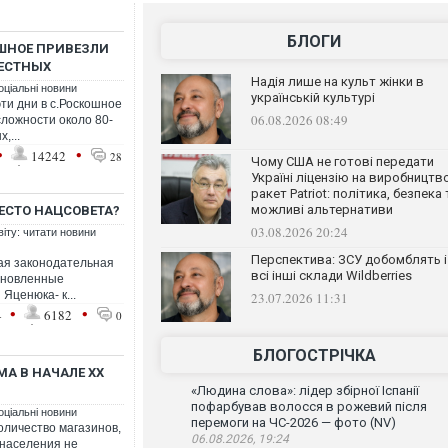
БЛОГИ
ОШНОЕ ПРИВЕЗЛИ
МЕСТНЫХ
Надія лише на культ жінки в
оціальні новини
українській культурі
ти дни в с.Роскошное
06.08.2026 08:49
сложности около 80-
,...
•
•
14242
28
Чому США не готові передати
Україні ліцензію на виробництв
ракет Patriot: політика, безпека 
можливі альтернативи
ЕСТО НАЦСОВЕТА?
03.08.2026 20:24
віту: читати новини
Перспектива: ЗСУ добомблять і
ая законодательная
всі інші склади Wildberries
бновленные
Яценюка- к...
23.07.2026 11:31
•
•
4
6182
0
БЛОГОСТРІЧКА
МА В НАЧАЛЕ ХХ
«Людина слова»: лідер збірної Іспанії
пофарбував волосся в рожевий після
оціальні новини
перемоги на ЧС-2026 — фото (NV)
оличество магазинов,
06.08.2026, 19:24
 населения не