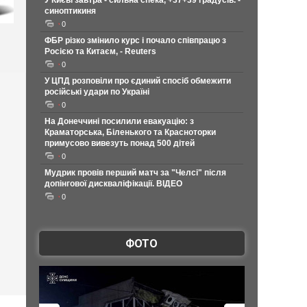
У Києві завтра - сильна спека, +37+39 градусів. -
синоптикиня
0
ФБР різко змінило курс і почало співпрацю з
Росією та Китаєм, - Reuters
0
У ЦПД розповіли про єдиний спосіб обмежити
російські удари по Україні
0
На Донеччині посилили евакуацію: з
Краматорська, Біленького та Красноторки
примусово вивезуть понад 500 дітей
0
Мудрик провів перший матч за "Челсі" після
допінгової дискваліфікації. ВІДЕО
0
ФОТО