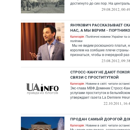
достигнуто до сих пор. На централь
29.08.2012, 00:4
ЯНУКОВИЧ РАССКАЗЫВАЕТ СКА
НАС, А МЫ ВЕРИМ - ПОРТНИК
Категорія:
Політичні новини України та с
політики
Мы не видим роскошного платья, 
королем на озябшие плечи страны –
признаться, чтобы в очередной раз 
23.08.2012, 09:3
СТРОСС-КАНУ НЕ ДАЮТ ПОКОЯ
СВЯЗИ С ПРОСТИТУТКОЙ
Категорія:
Новини в світі: читати останні
Экс-глава МВФ Доминик Стросс-Кан
услугами проституток в бельгийском
утверждает газета La Derniere Heur
22.10.2011, 16:
ПРОДАН САМЫЙ ДОРОГОЙ ДО
Категорія:
Новини в світі: читати останні