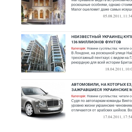
Мы привыкли видеть астрономичес
роскошные особняки, однако стоимо
Manor ошеломит даже самых искуше
самый д...
05.08.2011, 11:3
НЕИЗВЕСТНЫЙ УКРАИНЕЦ КУП
136 МИЛЛИОНОВ ФУНТОВ
Категорія:
Новини суспільства: читати с
В Лондоне, на роскошной улице На
трехэтажный пентхаус с видом на Г
рекордную для всей истории Брита
миллионо...
18.04.2011, 10:
АВТОМОБИЛИ, НА КОТОРЫХ Е
ЗАЖРАВШИЕСЯ УКРАИНСКИЕ 
Категорія:
Новини суспільства: читати с
Судя по автопаркам команды Викто
уровню жизни украинские чиновник
отличаются от арабских шейхов. В
список...
17.04.2011, 17:5