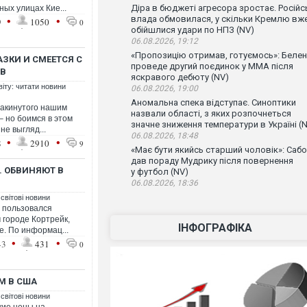
Діра в бюджеті агресора зростає. Російс
ных улицах Кие...
•
•
влада обмовилася, у скільки Кремлю вж
9
1050
0
обійшлися удари по НПЗ (NV)
06.08.2026, 19:12
«Пропозицію отримав, готуємось»: Беле
ЗКИ И СМЕЕТСЯ С
проведе другий поєдинок у ММА після
ОВ
яскравого дебюту (NV)
віту: читати новини
06.08.2026, 19:00
Аномальна спека відступає. Синоптики
накинутого нашим
назвали області, з яких розпочнеться
 но боимся в этом
значне зниження температури в Україні (
не выгляд...
06.08.2026, 18:48
•
•
8
2910
9
«Має бути якийсь старший чоловік»: Сабо
дав пораду Мудрику після повернення
. ОБВИНЯЮТ В
у футбол (NV)
06.08.2026, 18:36
 світові новини
 пользовался
 городе Кортрейк,
ІНФОГРАФІКА
e. По информац...
•
•
43
431
0
М В США
 світові новини