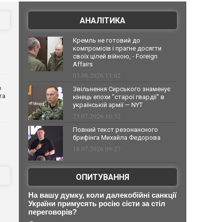
АНАЛІТИКА
Кремль не готовий до
компромісів і прагне досягти
своїх цілей війною, - Foreign
Affairs
03.08.2026 13:02
о
Звільнення Сирського знаменує
та
кінець епохи "старої гвардії" в
українській армії — NYT
23.07.2026 10:32
Повний текст резонансного
брифінга Михайла Федорова
18.07.2026 09:27
ОПИТУВАННЯ
На вашу думку, коли далекобійні санкції
України примусять росію сісти за стіл
переговорів?