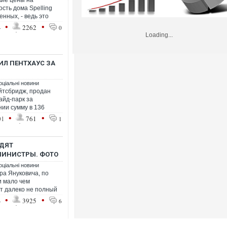
кие цены на
сть дома Spelling
нных, - ведь это
•
•
4
2262
0
Loading...
ИЛ ПЕНТХАУС ЗА
оціальні новини
йтсбридж, продан
айд-парк за
нии сумму в 136
•
•
01
761
1
ЗДЯТ
МИНИСТРЫ. ФОТО
оціальні новини
ра Януковича, по
и мало чем
от далеко не полный
•
•
4
3925
6