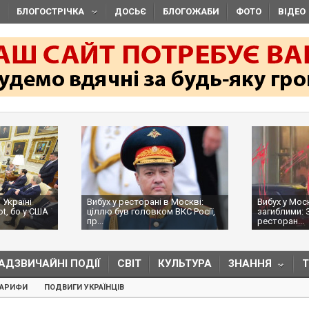
БЛОГОСТРІЧКА
ДОСЬЄ
БЛОГОЖАБИ
ФОТО
ВІДЕО
 Україні
Вибух у ресторані в Москві:
Вибух у Мос
ot, бо у США
ціллю був головком ВКС Росії,
загиблими: 
пр...
ресторан...
АДЗВИЧАЙНІ ПОДІЇ
СВІТ
КУЛЬТУРА
ЗНАННЯ
ТАРИФИ
ПОДВИГИ УКРАЇНЦІВ