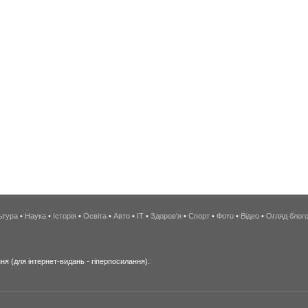
ьтура
•
Наука
•
Історія
•
Освіта
•
Авто
•
IT
•
Здоров'я
•
Спорт
•
Фото
•
Відео
•
Огляд блог
я (для інтернет-видань - гіперпосилання).