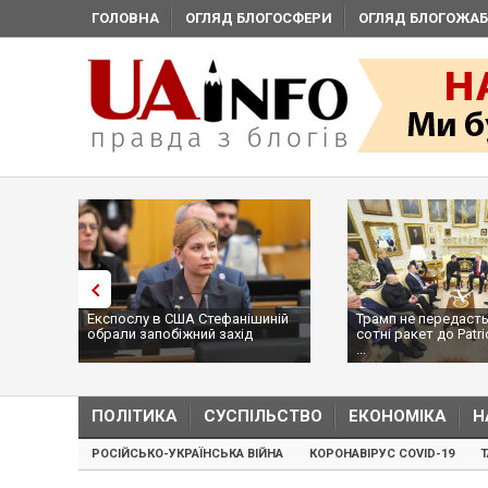
ГОЛОВНА
ОГЛЯД БЛОГОСФЕРИ
ОГЛЯД БЛОГОЖАБ
Експослу в США Стефанішиній
Трамп не передасть
обрали запобіжний захід
сотні ракет до Patri
...
ПОЛІТИКА
СУСПІЛЬСТВО
ЕКОНОМІКА
Н
РОСІЙСЬКО-УКРАЇНСЬКА ВІЙНА
КОРОНАВІРУС COVID-19