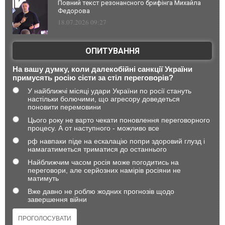
Повний текст резонансного брифінга Михайла
Федорова
18.07.2026 09:27
ОПИТУВАННЯ
На вашу думку, коли далекобійні санкції України
примусять росію сісти за стіл переговорів?
У найближчі місяці удари України по росії стануть
настільки болючими, що агресору доведеться
поновити перемовини
Цього року не варто чекати поновлення переговорного
процесу. А от наступного - можливо все
рф навпаки піде на ескалацію попри здоровий глузд і
намагатиметься триматися до останнього
Найближчим часом росія може погодитись на
переговори, але серйозних намірів росіяни не
матимуть
Вже давно не роблю жодних прогнозів щодо
завершення війни