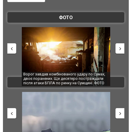
ФОТО
Ворог завдав комбінованого удару по Сумах,
За 2000 кіл
двоє поранених. Ще десятеро постраждали
Єкатеринбур
ВІДЕО
після атаки БПЛА по ринку на Сумщині. ФОТО
склад Wildb