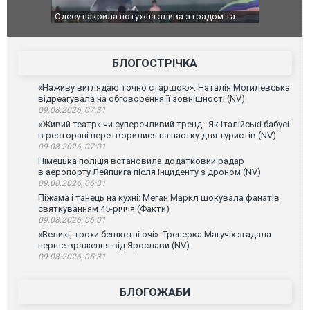
Одесу накрила потужна злива з градом та
Вже вивели 
ураганним вітром
позашляхов
БЛОГОСТРІЧКА
«Наживу виглядаю точно старшою». Наталія Могилевська
відреагувала на обговорення її зовнішності (NV)
09.08.2026, 07:31
«Живий театр» чи суперечливий тренд:. Як італійські бабусі
в ресторані перетворилися на пастку для туристів (NV)
09.08.2026, 07:01
Німецька поліція встановила додатковий радар
в аеропорту Лейпцига після інциденту з дроном (NV)
09.08.2026, 06:31
Піжама і танець на кухні: Меган Маркл шокувала фанатів
святкуванням 45-річчя (Факти)
09.08.2026, 06:01
«Великі, трохи бешкетні очі». Тренерка Магучіх згадала
перше враження від Ярослави (NV)
09.08.2026, 05:31
БЛОГОЖАБИ