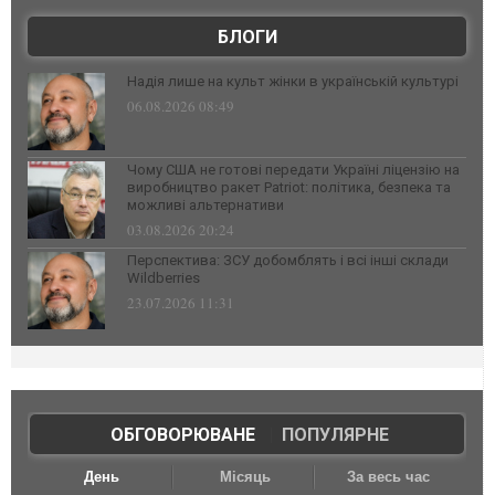
БЛОГИ
Надія лише на культ жінки в українській культурі
06.08.2026 08:49
Чому США не готові передати Україні ліцензію на
виробництво ракет Patriot: політика, безпека та
можливі альтернативи
03.08.2026 20:24
Перспектива: ЗСУ добомблять і всі інші склади
Wildberries
23.07.2026 11:31
ОБГОВОРЮВАНЕ
|
ПОПУЛЯРНЕ
День
Місяць
За весь час