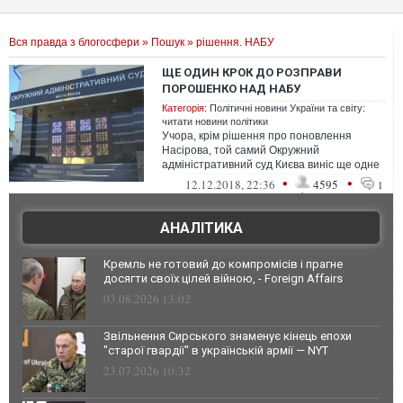
Вся правда з блогосфери
»
Пошук
» рішення. НАБУ
ЩЕ ОДИН КРОК ДО РОЗПРАВИ
ПОРОШЕНКО НАД НАБУ
Категорія:
Політичні новини України та світу:
читати новини політики
Учора, крім рішення про поновлення
Насірова, той самий Окружний
адміністративний суд Києва виніс ще одне
абсурдне рішення.
•
•
12.12.2018, 22:36
4595
1
АНАЛІТИКА
Кремль не готовий до компромісів і прагне
досягти своїх цілей війною, - Foreign Affairs
03.08.2026 13:02
Звільнення Сирського знаменує кінець епохи
"старої гвардії" в українській армії — NYT
23.07.2026 10:32