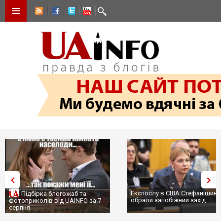
Експослу в США Стефанішині
Підбірка блогожаб та
обрали запобіжний захід
фотоприколів від UAINFO за 7
серпня