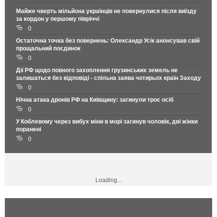
Майже чверть мільйона українців не повернулися після виїзду
за кордон у першому півріччі
0
Остаточна точка без повернень: Олександр Усік анонсував свій
прощальний поєдинок
0
Дії РФ щодо повного захоплення грузинських земель не
залишаться без відповіді - спільна заява чотирьох країн Заходу
0
Нічна атака дронів РФ на Київщину: загинули троє осіб
0
У Коблевому через вибух міни в морі загинув чоловік, дві жінки
поранені
0
Loading...