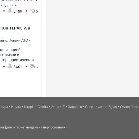
 Но использовать его
, где сохр...
•
•
2
2489
0
ОВ ТЕРАКТА В
віту.
,
Новини АТО -
рганизацией
две жизни и
т террористическая
•
•
0
3461
3
ьтура
•
Наука
•
Історія
•
Освіта
•
Авто
•
IT
•
Здоров'я
•
Спорт
•
Фото
•
Відео
•
Огляд блог
я (для інтернет-видань - гіперпосилання).