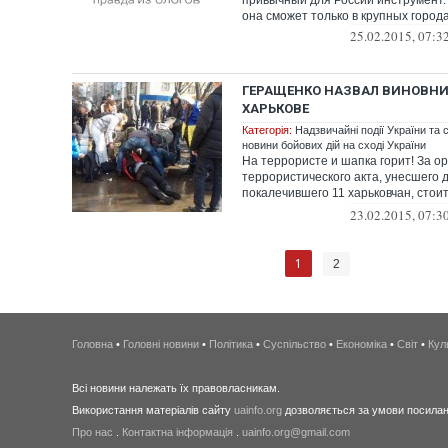
привычный для России инструмент.
она сможет только в крупных городах
25.02.2015, 07:3
ГЕРАЩЕНКО НАЗВАЛ ВИНОВНИК
ХАРЬКОВЕ
Категорія:
Надзвичайні події України та с
новини бойових дій на сході України
На террористе и шапка горит! За о
террористического акта, унесшего 
покалечившего 11 харьковчан, стои
орг...
23.02.2015, 07:3
1
2
Головна
•
Головні новини
•
Політика
•
Суспільство
•
Економіка
•
Світ
•
Кул
Всі новини належать їх правовласникам.
Використання матеріалів сайту
uainfo.org
дозволяється за умови посиланн
Про нас
.
Контактна інформація
.
uainfo.org@gmail.com