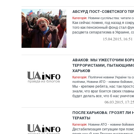
АБСУРД ПОСТ-СОВЕТСКОГО Т
Категорія:
Новини суспільства: читати с
Как сейчас помню, год назад я сок
того как пенсионный фонд стал фу
расцвета сепаратизма в Украине, 
благотворн...
15.04.2015, 16:51
АВАКОВ: МЫ УЖЕСТОЧИМ БОРЬ
ТЕРРОРИСТАМИ, ПЫТАЮЩИМС
ХАРЬКОВ
Категорія:
Політичні новини України та с
політики
,
Новини АТО - новини бойових д
Мы - крепкие ребята, нас так прост
знали, что враг боится своих главн
будет делать все, что б нас уничтож
06.03.2015, 17:2
ПОСЛЕ ХАРЬКОВА: ГРОЗЯТ ЛИ
ТЕРАКТЫ
Категорія:
Новини АТО - новини бойових 
Дестабилизация ситуации при помо