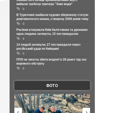
Змикається кільце кровожерливих акул:
вийшов трейлер трилера "Хижі води"
0
В Туреччині знайшли чудово збережену статую
довговолосого юнака, створену 2500 років тому
0
Росіяни атакували Київ балістикою та дронами:
одна людина загинула, 15 постраждалих
0
14 людей загинули, 27 постраждали через
російський удар по Київщині
0
ППО не змогла збити жодної із 28 ракет під час
ворожого обстрілу
0
ФОТО