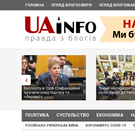
ГОЛОВНА
ОГЛЯД БЛОГОСФЕРИ
ОГЛЯД БЛОГОЖАБ
Експослу в США Стефанішиній
Трамп не передасть
вручили нову підозру та
сотні ракет до Patri
обирають...
...
ПОЛІТИКА
СУСПІЛЬСТВО
ЕКОНОМІКА
Н
РОСІЙСЬКО-УКРАЇНСЬКА ВІЙНА
КОРОНАВІРУС COVID-19