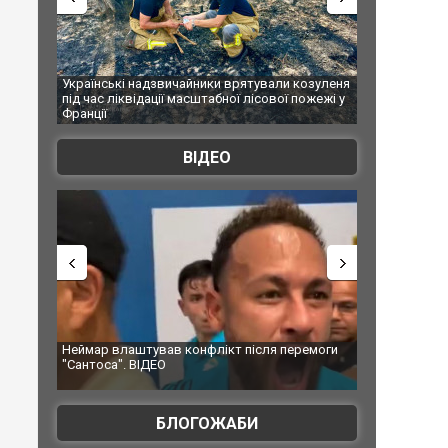
и врятували козуленя
СБУ за сприяння Нацполіції та правоохоронців
бної лісової пожежі у
Болгарії затримала міжнародного наркобарона.
ФОТО
ВІДЕО
ікт після перемоги
Мудрик провів перший матч за "Челсі" після
допінгової дискваліфікації. ВІДЕО
БЛОГОЖАБИ