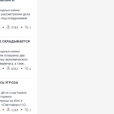
 БЕЛЫЙ И
оціальні новини
п рассмотрения дела
о под псевдонимом
Українські надзвичайник
під час ліквідації масшта
•
•
2
5785
3
Франції
СЕ СКЛАДЫВАЕТСЯ
оціальні новини
ыли оглашены два
тру экономического
авичусу, а такж...
•
•
6
8761
6
СЬ УГРОЗА
Неймар влаштував конфл
"Сантоса". ВІДЕО
дій на сході України
иторинга
угрозы на Юге и
«Светофор») г.О...
•
•
6
1245
3