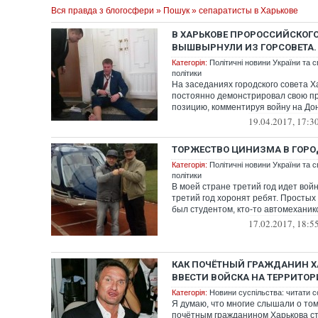
Вся правда з блогосфери
»
Пошук
» сепаратисты в Харькове
В ХАРЬКОВЕ ПРОРОССИЙСКОГО
ВЫШВЫРНУЛИ ИЗ ГОРСОВЕТА.
Категорія:
Політичні новини України та с
політики
На заседаниях городского совета Х
постоянно демонстрировал свою п
позицию, комментируя войну на До
19.04.2017, 17:3
ТОРЖЕСТВО ЦИНИЗМА В ГОРО
Категорія:
Політичні новини України та с
політики
В моей стране третий год идет вой
третий год хоронят ребят. Простых 
был студентом, кто-то автомехаником
17.02.2017, 18:5
КАК ПОЧЁТНЫЙ ГРАЖДАНИН Х
ВВЕСТИ ВОЙСКА НА ТЕРРИТО
Категорія:
Новини суспільства: читати с
Я думаю, что многие слышали о том,
почётным гражданином Харькова ст