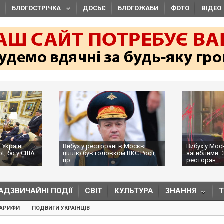
БЛОГОСТРІЧКА
ДОСЬЄ
БЛОГОЖАБИ
ФОТО
ВІДЕО
 Україні
Вибух у ресторані в Москві:
Вибух у Мос
ot, бо у США
ціллю був головком ВКС Росії,
загиблими: 
пр...
ресторан...
АДЗВИЧАЙНІ ПОДІЇ
СВІТ
КУЛЬТУРА
ЗНАННЯ
ТАРИФИ
ПОДВИГИ УКРАЇНЦІВ