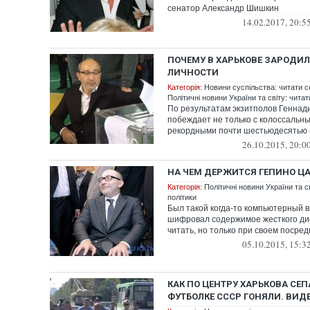
сенатор Александр Шишкин
14.02.2017, 20:5
ПОЧЕМУ В ХАРЬКОВЕ ЗАРОДИЛ
ЛИЧНОСТИ
Категорія:
Новини суспільства: читати с
Політичні новини України та світу: чита
По результатам экзитполов Геннад
побеждает не только с колоссальны
рекордными почти шестьюдесятью
26.10.2015, 20:0
НА ЧЕМ ДЕРЖИТСЯ ГЕПИНО Ц
Категорія:
Політичні новини України та с
політики
Был такой когда-то компьютерный ви
шифровал содержимое жесткого дис
читать, но только при своем посре
05.10.2015, 15:3
КАК ПО ЦЕНТРУ ХАРЬКОВА СЕП
ФУТБОЛКЕ СССР ГОНЯЛИ. ВИД