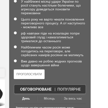
У найближчі місяці удари України по
росії стануть настільки болючими, що
агресору доведеться поновити
перемовини
Цього року не варто чекати поновлення
переговорного процесу. А от наступного
- можливо все
рф навпаки піде на ескалацію попри
здоровий глузд і намагатиметься
триматися до останнього
Найближчим часом росія може
погодитись на переговори, але
серйозних намірів росіяни не матимуть
Вже давно не роблю жодних прогнозів
щодо завершення війни
ОБГОВОРЮВАНЕ
|
ПОПУЛЯРНЕ
День
Місяць
За весь час