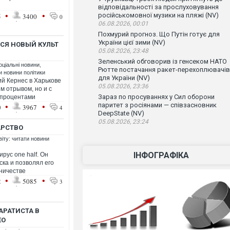
відповідальності за прослуховування
•
•
російськомовної музики на пляжі (NV)
5
3400
0
06.08.2026, 00:01
Похмурий прогноз. Що Путін готує для
України цієї зими (NV)
СЯ НОВЫЙ КУЛЬТ
05.08.2026, 23:48
Зеленський обговорив із генсеком НАТО
оціальні новини
,
Рютте постачання ракет-перехоплювачів
ти новини політики
для України (NV)
ий Кернес в Харькове
05.08.2026, 23:36
м отрывом, но и с
Зараз по просуваннях у Сил оборони
 процентами
•
•
паритет з росіянами — співзасновник
0
3967
4
DeepState (NV)
05.08.2026, 23:24
АРСТВО
віту: читати новини
ІНФОГРАФІКА
рус one half. Он
ка и позволял его
дничестве
•
•
2
5085
3
АРАТИСТА В
ЕО