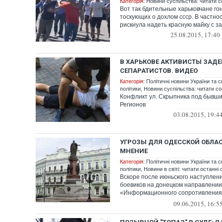
Категорія:
Новини суспільства: читати с
Вот так бдительные харьковчане го
тоскующих о дохлом ссср. В частно
рискнула надеть красную майку с з
25.08.2015, 17:40
В ХАРЬКОВЕ АКТИВИСТЫ ЗАД
СЕПАРАТИСТОВ. ВИДЕО
Категорія:
Політичні новини України та с
політики
,
Новини суспільства: читати со
Конфликт ул. Скрыпника под бывш
Регионов
03.08.2015, 19:4
УГРОЗЫ ДЛЯ ОДЕССКОЙ ОБЛАС
МНЕНИЕ
Категорія:
Політичні новини України та с
політики
,
Новини в світі: читати останні 
Вскоре после июньского наступлен
боевиков на донецком направлении
«Информационного сопротивления»
выводы, с...
09.06.2015, 16:5