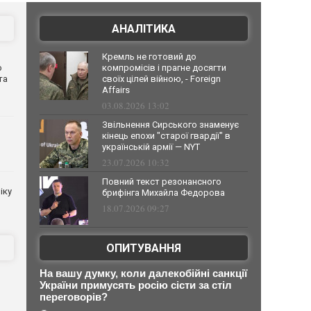
АНАЛІТИКА
Кремль не готовий до
о
компромісів і прагне досягти
та
своїх цілей війною, - Foreign
Affairs
03.08.2026 13:02
Звільнення Сирського знаменує
кінець епохи "старої гвардії" в
українській армії — NYT
23.07.2026 10:32
Повний текст резонансного
іку
брифінга Михайла Федорова
18.07.2026 09:27
ОПИТУВАННЯ
На вашу думку, коли далекобійні санкції
України примусять росію сісти за стіл
переговорів?