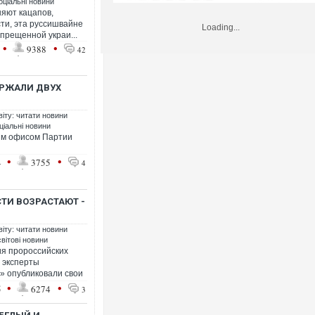
оціальні новини
няют кацапов,
сти, эта руссишвайне
Loading...
апрещенной украи...
•
•
9388
42
ЕРЖАЛИ ДВУХ
віту: читати новини
ціальні новини
им офисом Партии
•
•
4
3755
4
ТИ ВОЗРАСТАЮТ -
віту: читати новини
світові новини
ия пророссийских
 эксперты
 опубликовали свои
•
•
5
6274
3