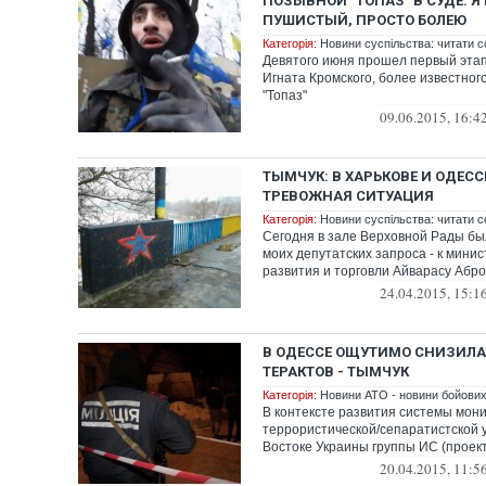
ПОЗЫВНОЙ "ТОПАЗ" В СУДЕ: Я
ПУШИСТЫЙ, ПРОСТО БОЛЕЮ
Категорія:
Новини суспільства: читати с
Девятого июня прошел первый эта
Игната Кромского, более известног
"Топаз"
09.06.2015, 16:4
ТЫМЧУК: В ХАРЬКОВЕ И ОДЕС
ТРЕВОЖНАЯ СИТУАЦИЯ
Категорія:
Новини суспільства: читати с
Сегодня в зале Верховной Рады б
моих депутатских запроса - к минис
развития и торговли Айварасу Абром
24.04.2015, 15:1
В ОДЕССЕ ОЩУТИМО СНИЗИЛА
ТЕРАКТОВ - ТЫМЧУК
Категорія:
Новини АТО - новини бойових 
В контексте развития системы мон
террористической/сепаратистской 
Востоке Украины группы ИС (проект 
20.04.2015, 11:5