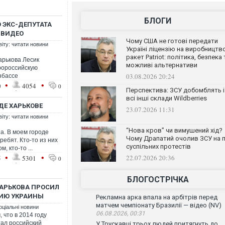
БЛОГИ
 ЭКС-ДЕПУТАТА
 ВИДЕО
Чому США не готові передати
віту: читати новини
Україні ліцензію на виробництв
ракет Patriot: політика, безпека 
арькова Лесик
можливі альтернативи
ророссийскую
03.08.2026 20:24
нбассе
•
•
0
4054
0
Перспектива: ЗСУ добомблять і
всі інші склади Wildberries
ДЕ ХАРЬКОВЕ
23.07.2026 11:31
віту: читати новини
“Нова кров” чи вимушений хід?
на. В моем городе
Чому Драпатий очолив ЗСУ на п
ребят. Кто-то из них
суспільних протестів
, кто-то ...
•
•
22.07.2026 20:36
5
5301
0
БЛОГОСТРІЧКА
АРЬКОВА ПРОСИЛ
РИЮ УКРАИНЫ
Рекламна арка впала на арбітрів перед
матчем чемпіонату Бразилії — відео (NV)
оціальні новини
06.08.2026, 00:31
 что в 2014 году
ал российский
У Трускавці трьох людей притягнуть до