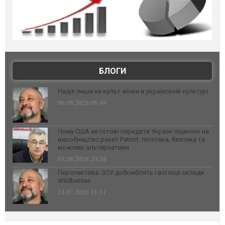
БЛОГИ
Надія лише на культ жінки в українській культурі
06.08.2026 08:49
Чому США не готові передати Україні ліцензію на
виробництво ракет Patriot: політика, безпека та
можливі альтернативи
03.08.2026 20:24
Перспектива: ЗСУ добомблять і всі інші склади
Wildberries
23.07.2026 11:31