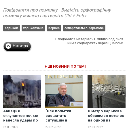
Повідомити про помилку - Виділіть орфографічну
помилку мишею і натисніть Ctrl + Enter
Харьков
харьковчане
Кернес
сепаратисты в Харькове
Сподобався матеріал? Сміливо поділися
ним в соцмережах через ці кнопки
ІНШІ НОВИНИ ПО ТЕМІ
Авиация
"Все попытки
В метро Харькова
оккупантов ночью
расшатать
обвалился потолок
нанесла удары по
ситуацию в
на одной из
жилым домам и
Харькове будут
станций
05.03.2022
22.02.2022
12.01.2022