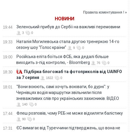
воинской части в
жестко
Харькове и
пресекаться!".
пригородах. ВИДЕО
Терехов
Правила коментування ! »
отреагировал на
НОВИНИ
признание
Путиным "Л/ДНР"
Зеленський прибув до Сербії на важливі перемовини
19:44
3
0
Наталія Могилевська стала другою тренеркою 14-го
19:33
сезону шоу "Голос країни"
9
0
Російська еліта боїться ФСБ, яка дедалі більше
19:00
виходить з-під контролю, - Bloomberg
76
0
Підбірка блогожаб та фотоприколів від UAINFO
18:30
за 7 серпня
1822
0
"Вони воюють, самі хочуть воювати, бо дурні": у
18:01
Чернівцях водія маршрутки звільнили після
зневажливих слів про українських захисників. ВІДЕО
140
0
Флеш розповів, чому РЕБ не може відхиляти балістику
17:44
90
0
ЄС вимагає від Туреччини підтверджень, що вона не
17:31