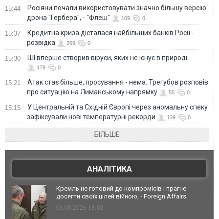
Росіяни почали використовувати значно більшу версію
15:44
дрона "Гербера", - "Флеш"
109
0
Кредитна криза дісталася найбільших банків Росії -
15:37
розвідка
269
0
ШІ вперше створив віруси, яких не існує в природі
15:30
179
0
Атак стає більше, просування - нема: Трегубов розповів
15:21
про ситуацію на Лиманському напрямку
55
0
У Центральній та Східній Європі через аномальну спеку
15:15
зафіксували нові температурні рекорди
139
0
БІЛЬШЕ
АНАЛІТИКА
Кремль не готовий до компромісів і прагне
досягти своїх цілей війною, - Foreign Affairs
03.08.2026 13:02