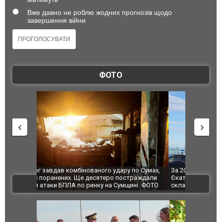
Вже давно не роблю жодних прогнозів щодо
завершення війни
ФОТО
по Сумах,
За 2000 кілометрів від кордону з Україною: в
"Мої іграш
траждали
Єкатеринбурзі після атаки дронів загорівся
суперкарів
ВІДЕО
ині. ФОТО
склад Wildberries. ФОТО. ВІДЕО