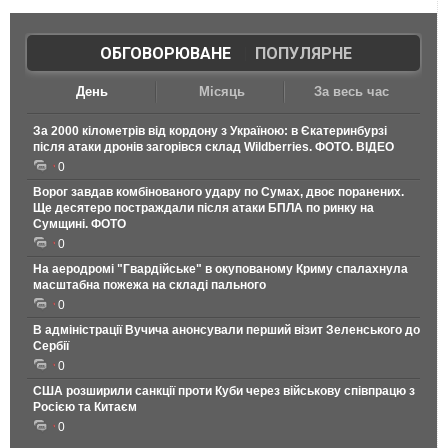
ОБГОВОРЮВАНЕ
|
ПОПУЛЯРНЕ
День
Місяць
За весь час
За 2000 кілометрів від кордону з Україною: в Єкатеринбурзі
після атаки дронів загорівся склад Wildberries. ФОТО. ВІДЕО
0
Ворог завдав комбінованого удару по Сумах, двоє поранених.
Ще десятеро постраждали після атаки БПЛА по ринку на
Сумщині. ФОТО
0
На аеродромі "Гвардійське" в окупованому Криму спалахнула
масштабна пожежа на складі пального
0
В адміністрації Вучича анонсували перший візит Зеленського до
Сербії
0
США розширили санкції проти Куби через військову співпрацю з
Росією та Китаєм
0