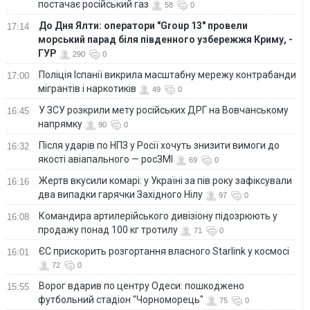
постачає російський газ
58
0
До Дня Ялти: оператори "Group 13" провели
17:14
морський парад біля південного узбережжя Криму, -
ГУР
290
0
Поліція Іспанії викрила масштабну мережу контрабанди
17:00
мігрантів і наркотиків
49
0
У ЗСУ розкрили мету російських ДРГ на Вовчанському
16:45
напрямку
90
0
Після ударів по НПЗ у Росії хочуть знизити вимоги до
16:32
якості авіапального — росЗМІ
69
0
Жертв вкусили комарі: у Україні за пів року зафіксували
16:16
два випадки гарячки Західного Нілу
97
0
Командира артилерійського дивізіону підозрюють у
16:08
продажу понад 100 кг тротилу
71
0
ЄС прискорить розгортання власного Starlink у космосі
16:01
72
0
Ворог вдарив по центру Одеси: пошкоджено
15:55
футбольний стадіон "Чорноморець"
75
0