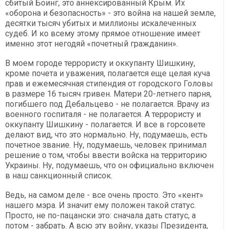
сбитый Боинг, это аннексированный Крым. Их
«оборона и безопасность» - это война на нашей земле,
десятки тысяч убитых и миллионы искалеченных
судеб. И ко всему этому прямое отношение имеет
именно этот негодяй «почетный гражданин».
В моем городе террористу и оккупанту Шишкину,
кроме почета и уважения, полагается еще целая куча
прав и ежемесячная стипендия от городского Головы
в размере 16 тысяч гривен. Матери 20-летнего парня,
погибшего под Дебальцево - не полагается. Врачу из
военного госпиталя - не полагается. А террористу и
оккупанту Шишкину - полагается. И все в горсовете
делают вид, что это нормально. Ну, подумаешь, есть
почетное звание. Ну, подумаешь, человек принимал
решение о том, чтобы ввести войска на территорию
Украины. Ну, подумаешь, что он официально включен
в наш санкционный список.
Ведь, на самом деле - все очень просто. Это «кент»
нашего мэра. И значит ему положен такой статус.
Просто, не по-пацански это: сначала дать статус, а
потом - забрать. А всю эту войну, указы Президента,