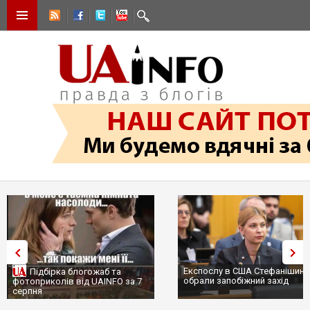
Експослу в США Стефанішині
Підбірка блогожаб та
обрали запобіжний захід
фотоприколів від UAINFO за 7
серпня