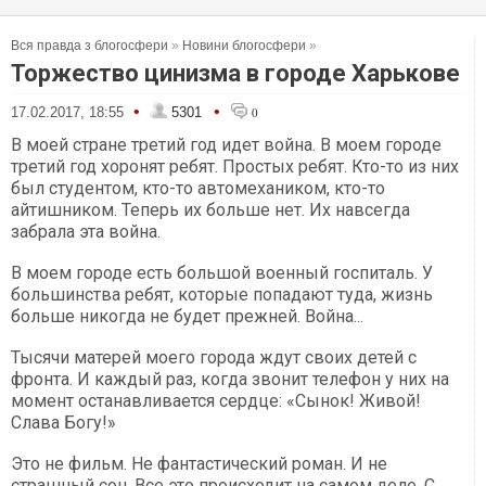
Вся правда з блогосфери
»
Новини блогосфери
»
Торжество цинизма в городе Харькове
•
•
17.02.2017, 18:55
5301
0
В моей стране третий год идет война. В моем городе
третий год хоронят ребят. Простых ребят. Кто-то из них
был студентом, кто-то автомехаником, кто-то
айтишником. Теперь их больше нет. Их навсегда
забрала эта война.
В моем городе есть большой военный госпиталь. У
большинства ребят, которые попадают туда, жизнь
больше никогда не будет прежней. Война...
Тысячи матерей моего города ждут своих детей с
фронта. И каждый раз, когда звонит телефон у них на
момент останавливается сердце: «Сынок! Живой!
Слава Богу!»
Это не фильм. Не фантастический роман. И не
страшный сон. Все это происходит на самом деле. С