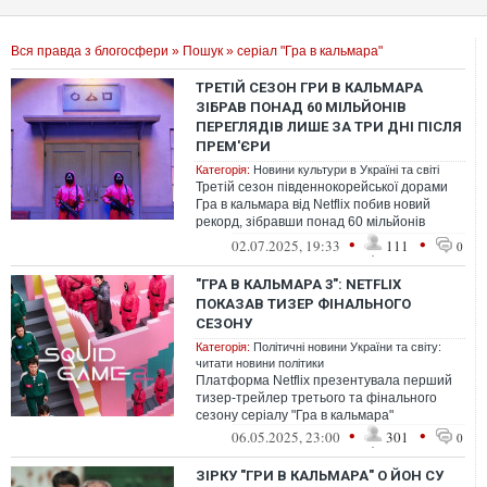
Вся правда з блогосфери
»
Пошук
» серіал "Гра в кальмара"
ТРЕТІЙ СЕЗОН ГРИ В КАЛЬМАРА
ЗІБРАВ ПОНАД 60 МІЛЬЙОНІВ
ПЕРЕГЛЯДІВ ЛИШЕ ЗА ТРИ ДНІ ПІСЛЯ
ПРЕМ'ЄРИ
Категорія:
Новини культури в Україні та світі
Третій сезон південнокорейської дорами
Гра в кальмара від Netflix побив новий
рекорд, зібравши понад 60 мільйонів
переглядів лише за три дні після пре...
•
•
02.07.2025, 19:33
111
0
"ГРА В КАЛЬМАРА 3": NETFLIX
ПОКАЗАВ ТИЗЕР ФІНАЛЬНОГО
СЕЗОНУ
Категорія:
Політичні новини України та світу:
читати новини політики
Платформа Netflix презентувала перший
тизер-трейлер третього та фінального
сезону серіалу "Гра в кальмара"
•
•
06.05.2025, 23:00
301
0
ЗІРКУ "ГРИ В КАЛЬМАРА" О ЙОН СУ