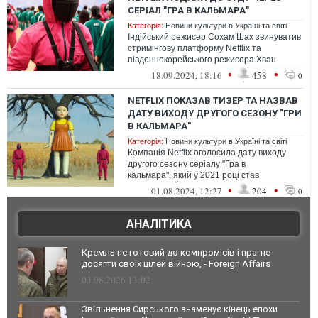
СЕРІАЛ "ГРА В КАЛЬМАРА"
Категорія:
Новини культури в Україні та світі
Індійський режисер Сохам Шах звинуватив
стримінгову платформу Netflix та
південнокорейського режисера Хван
Донхьока, автора серіалу "Гра в кальмара"
•
•
18.09.2024, 18:16
458
0
у...
NETFLIX ПОКАЗАВ ТИЗЕР ТА НАЗВАВ
ДАТУ ВИХОДУ ДРУГОГО СЕЗОНУ "ГРИ
В КАЛЬМАРА"
Категорія:
Новини культури в Україні та світі
Компанія Netflix оголосила дату виходу
другого сезону серіалу "Гра в
кальмара", який у 2021 році став
сенсацією. Його прем'єра припадає на 26
•
•
01.08.2024, 12:27
204
0
грудня 2...
АНАЛІТИКА
Кремль не готовий до компромісів і прагне
досягти своїх цілей війною, - Foreign Affairs
03.08.2026 13:02
Звільнення Сирського знаменує кінець епохи