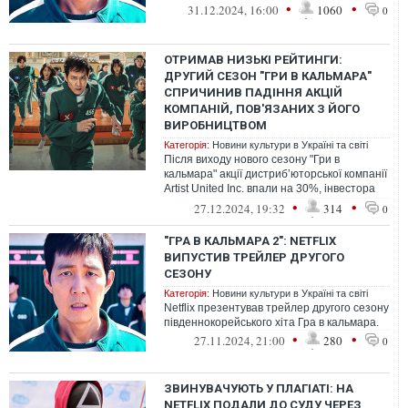
•
•
31.12.2024, 16:00
1060
0
ОТРИМАВ НИЗЬКІ РЕЙТИНГИ:
ДРУГИЙ СЕЗОН "ГРИ В КАЛЬМАРА"
СПРИЧИНИВ ПАДІННЯ АКЦІЙ
КОМПАНІЙ, ПОВ'ЯЗАНИХ З ЙОГО
ВИРОБНИЦТВОМ
Категорія:
Новини культури в Україні та світі
Після виходу нового сезону "Гри в
кальмара" акції дистрибʼюторської компанії
Artist United Inc. впали на 30%, інвестора
Wysiwyg Studios Co. - на 25%, ...
•
•
27.12.2024, 19:32
314
0
"ГРА В КАЛЬМАРА 2": NETFLIX
ВИПУСТИВ ТРЕЙЛЕР ДРУГОГО
СЕЗОНУ
Категорія:
Новини культури в Україні та світі
Netflix презентував трейлер другого сезону
південнокорейського хіта Гра в кальмара.
•
•
27.11.2024, 21:00
280
0
ЗВИНУВАЧУЮТЬ У ПЛАГІАТІ: НА
NETFLIX ПОДАЛИ ДО СУДУ ЧЕРЕЗ