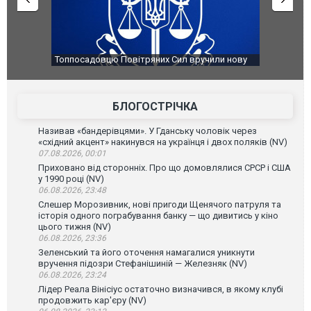
яних Сил вручили нову
Сили оборони уразили Ярославський НПЗ:
губернатор регіону заявив про наймасштабні
атаку. ВІДЕО
БЛОГОСТРІЧКА
Називав «бандерівцями». У Гданську чоловік через
«східний акцент» накинувся на українця і двох поляків (NV)
07.08.2026, 00:01
Приховано від сторонніх. Про що домовлялися СРСР і США
у 1990 році (NV)
06.08.2026, 23:48
Слешер Морозивник, нові пригоди Щенячого патруля та
історія одного пограбування банку — що дивитись у кіно
цього тижня (NV)
06.08.2026, 23:36
Зеленський та його оточення намагалися уникнути
вручення підозри Стефанішиній — Железняк (NV)
06.08.2026, 23:24
Лідер Реала Вінісіус остаточно визначився, в якому клубі
продовжить кар'єру (NV)