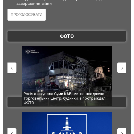
завершення війни
ФОТО
 КАБами: пошкоджено
Українські надзвичайники врятували козуленя
удинки, є постраждалі.
під час ліквідації масштабної лісової пожежі у
ВІДЕО
Франції