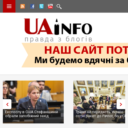
Експослу в США Стефанішиній
Трамп не передасть Україні
обрали запобіжний захід
сотні ракет до Patriot, бо у С
...