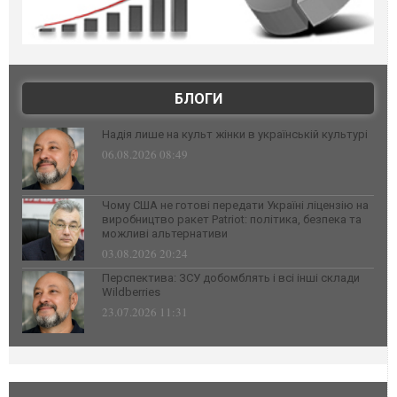
БЛОГИ
Надія лише на культ жінки в українській культурі
06.08.2026 08:49
Чому США не готові передати Україні ліцензію на
виробництво ракет Patriot: політика, безпека та
можливі альтернативи
03.08.2026 20:24
Перспектива: ЗСУ добомблять і всі інші склади
Wildberries
23.07.2026 11:31