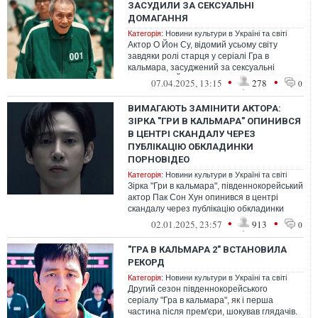
ЗАСУДИЛИ ЗА СЕКСУАЛЬНІ
ДОМАГАННЯ
Категорія:
Новини культури в Україні та світі
Актор О Йон Су, відомий усьому світу
завдяки ролі старця у серіалі Гра в
кальмара, засуджений за сексуальні
домагання. Його покарали роком
•
•
07.04.2025, 13:15
278
0
позбавлення...
ВИМАГАЮТЬ ЗАМІНИТИ АКТОРА:
ЗІРКА "ГРИ В КАЛЬМАРА" ОПИНИВСЯ
В ЦЕНТРІ СКАНДАЛУ ЧЕРЕЗ
ПУБЛІКАЦІЮ ОБКЛАДИНКИ
ПОРНОВІДЕО
Категорія:
Новини культури в Україні та світі
Зірка "Гри в кальмара", південнокорейський
актор Пак Сон Хун опинився в центрі
скандалу через публікацію обкладинки
порновідео у stories в Instagram
•
•
02.01.2025, 23:57
913
0
"ГРА В КАЛЬМАРА 2" ВСТАНОВИЛА
РЕКОРД
Категорія:
Новини культури в Україні та світі
Другий сезон південнокорейського
серіалу "Гра в кальмара", як і перша
частина після прем'єри, шокував глядачів.