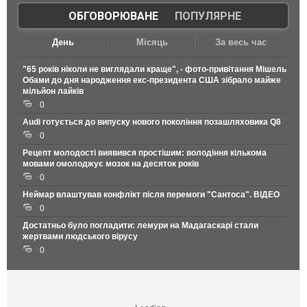
ОБГОВОРЮВАНЕ
|
ПОПУЛЯРНЕ
День
Місяць
За весь час
"65 років ніколи не виглядали краще", - фото-привітання Мішель
Обами до дня народження екс-президента США зібрало майже
мільйон лайків
0
Audi готується до випуску нового покоління позашляховика Q8
0
Рецепт молодості виявився простішим: володіння кількома
мовами омолоджує мозок на десяток років
0
Неймар влаштував конфлікт після перемоги "Сантоса". ВІДЕО
0
Достатньо було погладити: лемури на Мадагаскарі стали
жертвами людського вірусу
0