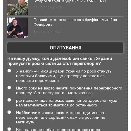
"старої гвардії" в українській армії — NYT
23.07.2026 10:32
Повний текст резонансного брифінга Михайла
Федорова
18.07.2026 09:27
ОПИТУВАННЯ
На вашу думку, коли далекобійні санкції України
примусять росію сісти за стіл переговорів?
У найближчі місяці удари України по росії стануть
настільки болючими, що агресору доведеться
поновити перемовини
Цього року не варто чекати поновлення переговорного
процесу. А от наступного - можливо все
рф навпаки піде на ескалацію попри здоровий глузд і
намагатиметься триматися до останнього
Найближчим часом росія може погодитись на
переговори, але серйозних намірів росіяни не
матимуть
Вже давно не роблю жодних прогнозів щодо