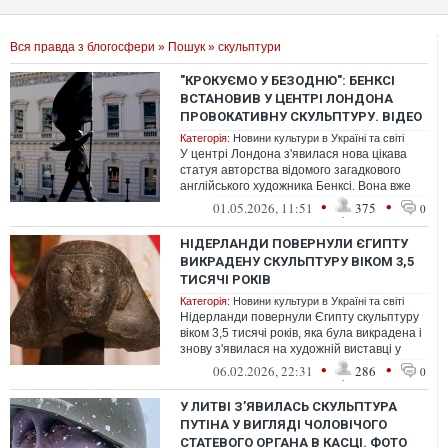
Вся правда з блогосфери
»
Пошук
» скульптури
"КРОКУЄМО У БЕЗОДНЮ": БЕНКСІ
ВСТАНОВИВ У ЦЕНТРІ ЛОНДОНА
ПРОВОКАТИВНУ СКУЛЬПТУРУ. ВІДЕО
Категорія:
Новини культури в Україні та світі
У центрі Лондона з'явилася нова цікава
статуя авторства відомого загадкового
англійського художника Бенксі. Вона вже
викликала бурхливу реакцію не тіл...
•
•
01.05.2026, 11:51
375
0
НІДЕРЛАНДИ ПОВЕРНУЛИ ЄГИПТУ
ВИКРАДЕНУ СКУЛЬПТУРУ ВІКОМ 3,5
ТИСЯЧІ РОКІВ
Категорія:
Новини культури в Україні та світі
Нідерланди повернули Єгипту скульптуру
віком 3,5 тисячі років, яка була викрадена і
знову з'явилася на художній виставці у
2022 році
•
•
06.02.2026, 22:31
286
0
У ЛИТВІ З’ЯВИЛАСЬ СКУЛЬПТУРА
ПУТІНА У ВИГЛЯДІ ЧОЛОВІЧОГО
СТАТЕВОГО ОРГАНА В КАСЦІ. ФОТО