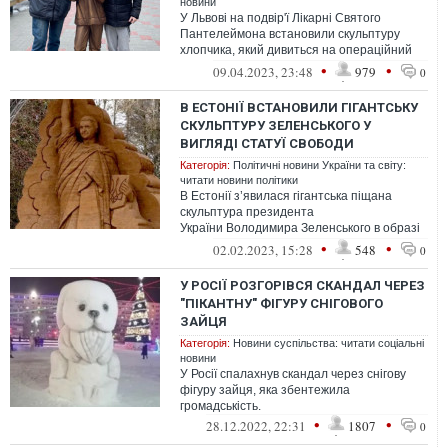
новини
У Львові на подвір'ї Лікарні Святого
Пантелеймона встановили скульптуру
хлопчика, який дивиться на операційний
блок – вона є символом сподівання на кр...
•
•
09.04.2023, 23:48
979
0
В ЕСТОНІЇ ВСТАНОВИЛИ ГІГАНТСЬКУ
СКУЛЬПТУРУ ЗЕЛЕНСЬКОГО У
ВИГЛЯДІ СТАТУЇ СВОБОДИ
Категорія:
Політичні новини України та світу:
читати новини політики
В Естонії з’явилася гігантська піщана
скульптура президента
України Володимира Зеленського в образі
американської статуї Свободи.
•
•
02.02.2023, 15:28
548
0
У РОСІЇ РОЗГОРІВСЯ СКАНДАЛ ЧЕРЕЗ
"ПІКАНТНУ" ФІГУРУ СНІГОВОГО
ЗАЙЦЯ
Категорія:
Новини суспільства: читати соціальні
новини
У Росії спалахнув скандал через снігову
фігуру зайця, яка збентежила
громадськість.
•
•
28.12.2022, 22:31
1807
0