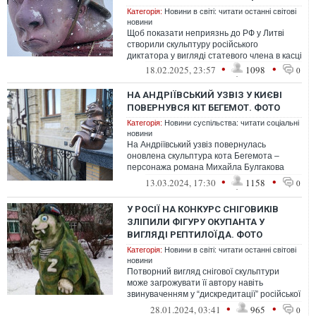
Категорія:
Новини в світі: читати останні світові
новини
Щоб показати неприязнь до РФ у Литві
створили скульптуру російського
диктатора у вигляді статевого члена в касці
•
•
18.02.2025, 23:57
1098
0
НА АНДРІЇВСЬКИЙ УЗВІЗ У КИЄВІ
ПОВЕРНУВСЯ КІТ БЕГЕМОТ. ФОТО
Категорія:
Новини суспільства: читати соціальні
новини
На Андріївський узвіз повернулась
оновлена скульптура кота Бегемота –
персонажа романа Михайла Булгакова
“Майстер і Маргарита”. У нього в лапах
•
•
13.03.2024, 17:30
1158
0
з’явив...
У РОСІЇ НА КОНКУРС СНІГОВИКІВ
ЗЛІПИЛИ ФІГУРУ ОКУПАНТА У
ВИГЛЯДІ РЕПТИЛОЇДА. ФОТО
Категорія:
Новини в світі: читати останні світові
новини
Потворний вигляд снігової скульптури
може загрожувати її автору навіть
звинуваченням у “дискредитації” російської
армії.
•
•
28.01.2024, 03:41
965
0