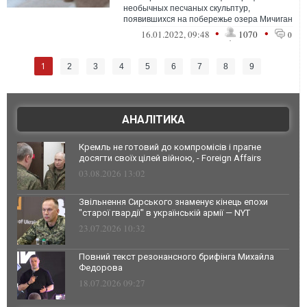
необычных песчаных скульптур,
появившихся на побережье озера Мичиган
в США. Некоторые из них достигали в
•
•
16.01.2022, 09:48
1070
0
высоту полум...
1
2
3
4
5
6
7
8
9
АНАЛІТИКА
Кремль не готовий до компромісів і прагне
досягти своїх цілей війною, - Foreign Affairs
03.08.2026 13:02
Звільнення Сирського знаменує кінець епохи
"старої гвардії" в українській армії — NYT
23.07.2026 10:32
Повний текст резонансного брифінга Михайла
Федорова
18.07.2026 09:27