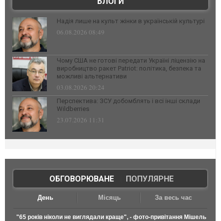
БЛОГИ
Надія лише на культ жінки в українській культурі
06.08.2026 08:49
Чому США не готові передати Україні ліцензію на
виробництво ракет Patriot: політика, безпека та
можливі альтернативи
03.08.2026 20:24
Перспектива: ЗСУ добомблять і всі інші склади
Wildberries
23.07.2026 11:31
ОБГОВОРЮВАНЕ
|
ПОПУЛЯРНЕ
День
Місяць
За весь час
"65 років ніколи не виглядали краще", - фото-привітання Мішель