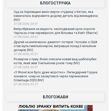
БЛОГОСТРІЧКА
Суд на Харківщині виніс вирок студенці з Китаю, яка
намагалась відправити додому деталь від винищувача
(NV)
07.08.2026, 03:31
Випробування на міцність: несподіваний крок короля
Чарльза став перевіркою для Вільяма та Кейт (Факти)
07.08.2026, 03:01
Другий за величиною джекпот лотереї. Чоловік з США
став мультимільйонером, вигравши понад 3 мільйони
доларів (NV)
07.08.2026, 02:31
Розміром з пуму. Вчені описали новий вид шаблезубих
котів, який жив 5 мільйонів років тому (NV)
07.08.2026, 02:01
«У Японії все було дуже жорстко». Легендарний Горуна
зізнався, чому не засмутився через перенесення
Олімпіади-2020 (NV)
07.08.2026, 01:31
БЛОГОЖАБИ