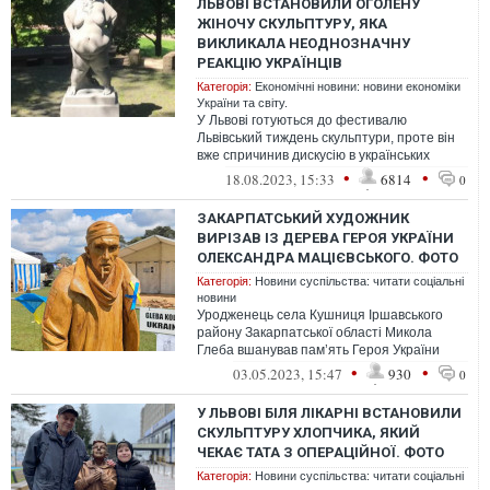
ЛЬВОВІ ВСТАНОВИЛИ ОГОЛЕНУ
ЖІНОЧУ СКУЛЬПТУРУ, ЯКА
ВИКЛИКАЛА НЕОДНОЗНАЧНУ
РЕАКЦІЮ УКРАЇНЦІВ
Категорія:
Економічні новини: новини економіки
України та світу.
У Львові готуються до фестивалю
Львівський тиждень скульптури, проте він
вже спричинив дискусію в українських
соціальних мережах через оголену жіночу
•
•
18.08.2023, 15:33
6814
0
...
ЗАКАРПАТСЬКИЙ ХУДОЖНИК
ВИРІЗАВ ІЗ ДЕРЕВА ГЕРОЯ УКРАЇНИ
ОЛЕКСАНДРА МАЦІЄВСЬКОГО. ФОТО
Категорія:
Новини суспільства: читати соціальні
новини
Уродженець села Кушниця Іршавського
району Закарпатської області Микола
Глеба вшанував пам’ять Героя України
Олександра Мацієвського, вирізавши його
•
•
03.05.2023, 15:47
930
0
с...
У ЛЬВОВІ БІЛЯ ЛІКАРНІ ВСТАНОВИЛИ
СКУЛЬПТУРУ ХЛОПЧИКА, ЯКИЙ
ЧЕКАЄ ТАТА З ОПЕРАЦІЙНОЇ. ФОТО
Категорія:
Новини суспільства: читати соціальні