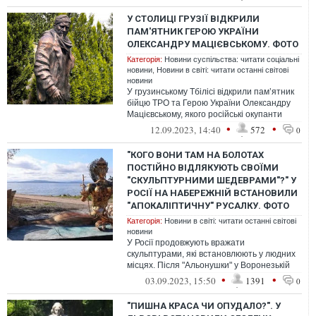
У СТОЛИЦІ ГРУЗІЇ ВІДКРИЛИ
ПАМ'ЯТНИК ГЕРОЮ УКРАЇНИ
ОЛЕКСАНДРУ МАЦІЄВСЬКОМУ. ФОТО
Категорія:
Новини суспільства: читати соціальні
новини
,
Новини в світі: читати останні світові
новини
У грузинському Тбілісі відкрили пам’ятник
бійцю ТРО та Герою України Олександру
Мацієвському, якого російські окупанти
розстріляли після вітання "Слав...
•
•
12.09.2023, 14:40
572
0
"КОГО ВОНИ ТАМ НА БОЛОТАХ
ПОСТІЙНО ВІДЛЯКУЮТЬ СВОЇМИ
"СКУЛЬПТУРНИМИ ШЕДЕВРАМИ"?" У
РОСІЇ НА НАБЕРЕЖНІЙ ВСТАНОВИЛИ
"АПОКАЛІПТИЧНУ" РУСАЛКУ. ФОТО
Категорія:
Новини в світі: читати останні світові
новини
У Росії продовжують вражати
скульптурами, які встановлюють у людних
місцях. Після "Альонушки" у Воронезькій
області РФ відзначилися у Мурманській
•
•
03.09.2023, 15:50
1391
0
обла...
"ПИШНА КРАСА ЧИ ОПУДАЛО?". У