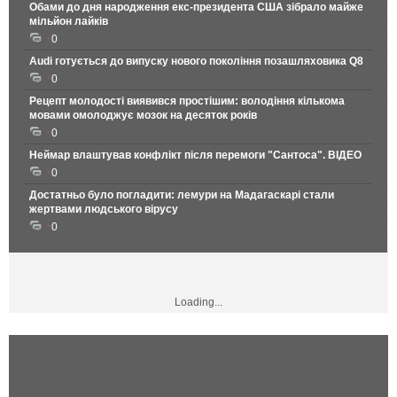
Обами до дня народження екс-президента США зібрало майже
мільйон лайків
0
Audi готується до випуску нового покоління позашляховика Q8
0
Рецепт молодості виявився простішим: володіння кількома
мовами омолоджує мозок на десяток років
0
Неймар влаштував конфлікт після перемоги "Сантоса". ВІДЕО
0
Достатньо було погладити: лемури на Мадагаскарі стали
жертвами людського вірусу
0
Loading...