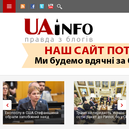
Експослу в США Стефанішиній
Трамп не передасть Україні
обрали запобіжний захід
сотні ракет до Patriot, бо у С
...