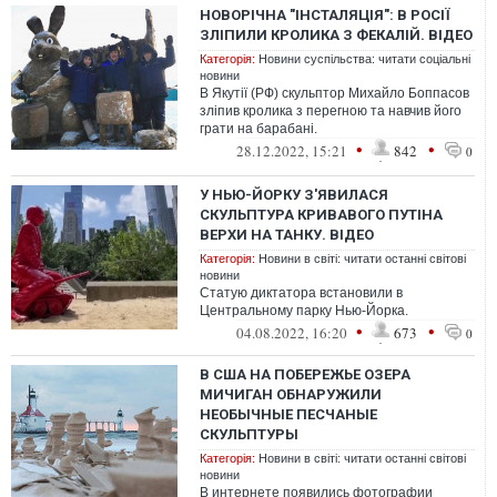
НОВОРІЧНА "ІНСТАЛЯЦІЯ": В РОСІЇ
ЗЛІПИЛИ КРОЛИКА З ФЕКАЛІЙ. ВІДЕО
Категорія:
Новини суспільства: читати соціальні
новини
В Якутії (РФ) скульптор Михайло Боппасов
зліпив кролика з перегною та навчив його
грати на барабані.
•
•
28.12.2022, 15:21
842
0
У НЬЮ-ЙОРКУ З'ЯВИЛАСЯ
СКУЛЬПТУРА КРИВАВОГО ПУТІНА
ВЕРХИ НА ТАНКУ. ВІДЕО
Категорія:
Новини в світі: читати останні світові
новини
Статую диктатора встановили в
Центральному парку Нью-Йорка.
•
•
04.08.2022, 16:20
673
0
В США НА ПОБЕРЕЖЬЕ ОЗЕРА
МИЧИГАН ОБНАРУЖИЛИ
НЕОБЫЧНЫЕ ПЕСЧАНЫЕ
СКУЛЬПТУРЫ
Категорія:
Новини в світі: читати останні світові
новини
В интернете появились фотографии