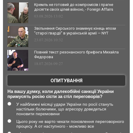
Кремль не готовий до компромісів і прагне
досягти своїх цілей війною, - Foreign Affairs
03.08.2026 13:02
Звільнення Сирського знаменує кінець епохи
"старої гвардії" в українській армії — NYT
23.07.2026 10:32
Повний текст резонансного брифінга Михайла
Федорова
18.07.2026 09:27
ОПИТУВАННЯ
На вашу думку, коли далекобійні санкції України
примусять росію сісти за стіл переговорів?
У найближчі місяці удари України по росії стануть
настільки болючими, що агресору доведеться
поновити перемовини
Цього року не варто чекати поновлення переговорного
процесу. А от наступного - можливо все