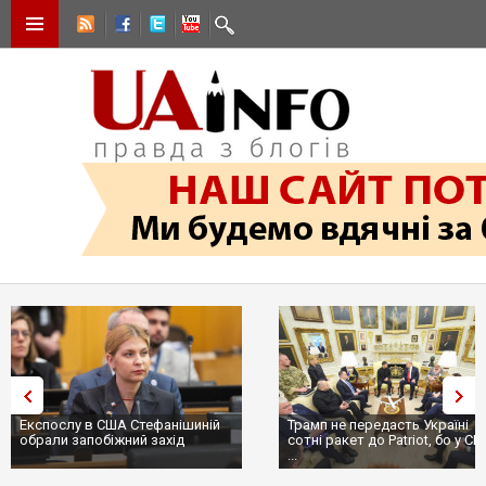
Експослу в США Стефанішиній
Трамп не передасть Україні
обрали запобіжний захід
сотні ракет до Patriot, бо у С
...