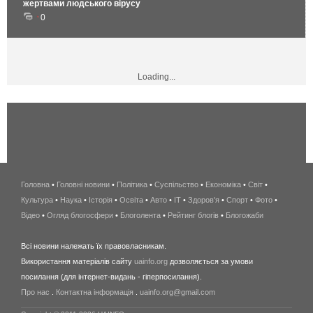
жертвами людського вірусу
0
Loading...
Головна
•
Головні новини
•
Політика
•
Суспільство
•
Економіка
беспроводной
•
Світ
•
Культура
•
Наука
•
Історія
•
Освіта
•
Авто
•
IT
•
Здоров'я
интернет
•
Спорт
•
Фото
•
Відео
•
Огляд блогосфери
•
Блоголента
•
Рейтинг блогів
киев
•
Блогожаби
и
Всі новини належать їх правовласникам.
область
Використання матеріалів сайту
uainfo.org
дозволяється за умови
wimax
посилання (для інтернет-видань - гіперпосилання).
интернет
Про нас
.
Контактна інформація
.
uainfo.org@gmail.com
в
киеве