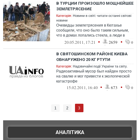
В ТУРЦИИ ПРОИЗОШЛО МОЩНЕЙШЕЕ
ЗЕМЛЕТРЯСЕНИЕ
Категорія:
Новини в світі: читати останні світові
новини
Очевидцы землетрясения в Кютахье
сообщили, что оно было таким сильным,
что в домах лопались стекла, а люди в
первые секунды не могли передвигаться.
•
•
20.05.2011, 17:21
2659
0
Уе...
В СВЯТОШИНСКОМ РАЙОНЕ КИЕВА
ОБНАРУЖЕНО 20 КГ РТУТИ
Категорія:
Надзвичайні події України та світу.
Радиоактивный мусор был найден просто
на свалке и мог привести к экологической
катастрофе
•
•
15.02.2011, 16:40
673
0
3
1
2
АНАЛІТИКА