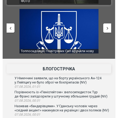
ВІДЕО
Франції
садовцю Повітряних Сил вручили нову
Сили оборони уразили Яросл
ру
губернатор регіону заявив п
атаку. ВІДЕО
БЛОГОСТРІЧКА
У Німеччині заявили, що на борту українського Ан-124
у Лейпцигу не було зброї чи боєприпасів (NV)
07.08.2026, 01:01
Порівнюють із «Пенісгейтом»: велосипедисток Тур
де Франс запідозрили у штучному збільшенні грудей (NV)
07.08.2026, 00:31
Називав «бандерівцями». У Гданську чоловік через
«східний акцент» накинувся на українця і двох поляків (NV)
07.08.2026, 00:01