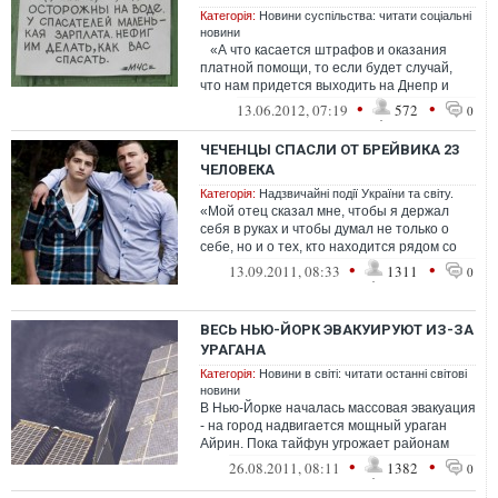
Категорія:
Новини суспільства: читати соціальні
новини
«А что касается штрафов и оказания
платной помощи, то если будет случай,
что нам придется выходить на Днепр и
кого-то спасать не в з...
•
•
13.06.2012, 07:19
572
0
ЧЕЧЕНЦЫ СПАСЛИ ОТ БРЕЙВИКА 23
ЧЕЛОВЕКА
Категорія:
Надзвичайні події України та світу.
«Мой отец сказал мне, чтобы я держал
себя в руках и чтобы думал не только о
себе, но и о тех, кто находится рядом со
мной. Он сказал, чтобы я по...
•
•
13.09.2011, 08:33
1311
0
ВЕСЬ НЬЮ-ЙОРК ЭВАКУИРУЮТ ИЗ-ЗА
УРАГАНА
Категорія:
Новини в світі: читати останні світові
новини
В Нью-Йорке началась массовая эвакуация
- на город надвигается мощный ураган
Айрин. Пока тайфун угрожает районам
мегаполиса, расположенным в низинах. ...
•
•
26.08.2011, 08:11
1382
0