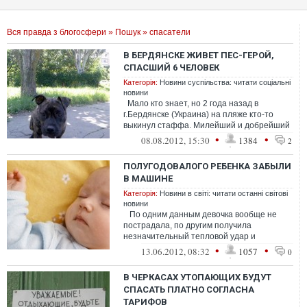
Вся правда з блогосфери
»
Пошук
» спасатели
В БЕРДЯНСКЕ ЖИВЕТ ПЕС-ГЕРОЙ,
СПАСШИЙ 6 ЧЕЛОВЕК
Категорія:
Новини суспільства: читати соціальні
новини
Мало кто знает, но 2 года назад в
г.Бердянске (Украина) на пляже кто-то
выкинул стаффа. Милейший и добрейший
пес.. Его никто не замечал, так о...
•
•
08.08.2012, 15:30
1384
2
ПОЛУГОДОВАЛОГО РЕБЕНКА ЗАБЫЛИ
В МАШИНЕ
Категорія:
Новини в світі: читати останні світові
новини
По одним данным девочка вообще не
пострадала, по другим получила
незначительный тепловой удар и
госпитализирована в больницу «Меир».
•
•
13.06.2012, 08:32
1057
0
Поли...
В ЧЕРКАСАХ УТОПАЮЩИХ БУДУТ
СПАСАТЬ ПЛАТНО СОГЛАСНА
ТАРИФОВ