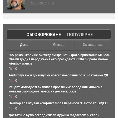
23.07.2026 11:31
ОБГОВОРЮВАНЕ
|
ПОПУЛЯРНЕ
День
Місяць
За весь час
"65 років ніколи не виглядали краще", - фото-привітання Мішель
Обами до дня народження екс-президента США зібрало майже
мільйон лайків
0
Audi готується до випуску нового покоління позашляховика Q8
0
Рецепт молодості виявився простішим: володіння кількома
мовами омолоджує мозок на десяток років
0
Неймар влаштував конфлікт після перемоги "Сантоса". ВІДЕО
0
Достатньо було погладити: лемури на Мадагаскарі стали