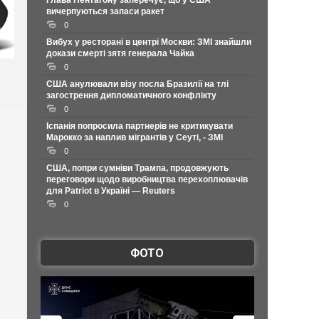
Глава Пентагону заперечує, що у США
вичерпуються запаси ракет
0
Вибух у ресторані в центрі Москви: ЗМІ знайшли
докази смерті зятя генерала Чайка
0
США анулювали візу посла Бразилії на тлі
загострення дипломатичного конфлікту
0
Іспанія попросила партнерів не критикувати
Марокко за наплив мігрантів у Сеуті, - ЗМІ
0
США, попри сумніви Трампа, продовжують
переговори щодо виробництва перехоплювачів
для Patriot в Україні — Reuters
0
ФОТО