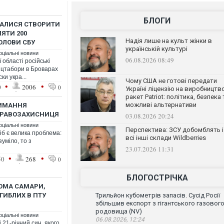
БЛОГИ
РАЛИСЯ СТВОРИТИ
ЯТИ 200
Надія лише на культ жінки в
ОЛОВИ СБУ
українській культурі
оціальні новини
06.08.2026 08:49
 області російські
нцтабори в Броварах
ки укра...
Чому США не готові передати
•
•
0
2006
0
Україні ліцензію на виробництв
ракет Patriot: політика, безпека 
можливі альтернативи
РИМАННЯ
 ПРАВОЗАХИСНИЦЯ
03.08.2026 20:24
оціальні новини
Перспектива: ЗСУ добомблять і
іб є велика проблема:
всі інші склади Wildberries
уміло, то з
23.07.2026 11:31
•
•
50
268
0
БЛОГОСТРІЧКА
КОМА САМАРИ,
ГИБЛИХ В ПТУ
Трильйон кубометрів запасів. Сусід Росії
збільшив експорт з гігантського газовог
родовища (NV)
оціальні новини
06.08.2026, 12:24
 21-річний син, якого