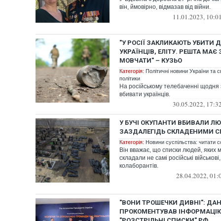
він, ймовірно, відмазав від війни.
11.01.2023, 10:0
"У РОСІЇ ЗАКЛИКАЮТЬ УБИТИ 
УКРАЇНЦІВ, ЕЛІТУ. РЕШТА МАЄ
МОВЧАТИ" – КУЗЬО
Категорія:
Політичні новини України та с
політики
На російському телебаченні щодня 
вбивати українців.
30.05.2022, 17:3
У БУЧІ ОКУПАНТИ ВБИВАЛИ Л
ЗАЗДАЛЕГІДЬ СКЛАДЕНИМИ С
Категорія:
Новини суспільства: читати с
Він вважає, що списки людей, яких 
складали не самі російські військові,
колаборантів.
28.04.2022, 01:
"ВОНИ ТРОШЕЧКИ ДИВНІ": ДА
ПРОКОМЕНТУВАВ ІНФОРМАЦІ
"РОЗСТРІЛЬНІ СПИСКИ" РФ