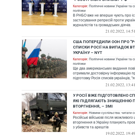
Категорія:
Політичні новини України та с
політики
В РНБО вже не вперше чують про іс
застосування репресій проти українс
журналістів та громадських діячів.
21.02.2022, 14:5
США ПОПЕРЕДИЛИ ООН ПРО "Р
СПИСКИ РОСІЇ НА ВИПАДОК В
УКРАЇНУ – NYT
Категорія:
Політичні новини України та с
політики
Ще два американських видання по
отримали достовірну інформацію п
підготовку Росія списків українців, "
або від...
21.02.2022, 13:4
У РОСІЇ ВЖЕ ПІДГОТОВЛЕНО С
ЯКІ ПІДЛЯГАЮТЬ ЗНИЩЕННЮ 
ВТОРГНЕННЯ, – ЗМІ
Категорія:
Новини суспільства: читати с
Російські військові після можливог
вторгнення в Україну планують про
з убивств та арештів
19.02.2022, 19:4