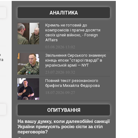
АНАЛІТИКА
Кремль не готовий до
компромісів і прагне досягти
своїх цілей війною, - Foreign
Affairs
03.08.2026 13:02
о
Звільнення Сирського знаменує
та
кінець епохи "старої гвардії" в
українській армії — NYT
23.07.2026 10:32
Повний текст резонансного
брифінга Михайла Федорова
18.07.2026 09:27
ОПИТУВАННЯ
На вашу думку, коли далекобійні санкції
о
України примусять росію сісти за стіл
переговорів?