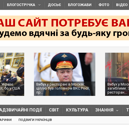
БЛОГОСТРІЧКА
ДОСЬЄ
БЛОГОЖАБИ
ФОТО
ВІДЕО
 Україні
Вибух у ресторані в Москві:
Вибух у Мос
ot, бо у США
ціллю був головком ВКС Росії,
загиблими: 
пр...
ресторан...
АДЗВИЧАЙНІ ПОДІЇ
СВІТ
КУЛЬТУРА
ЗНАННЯ
ТАРИФИ
ПОДВИГИ УКРАЇНЦІВ