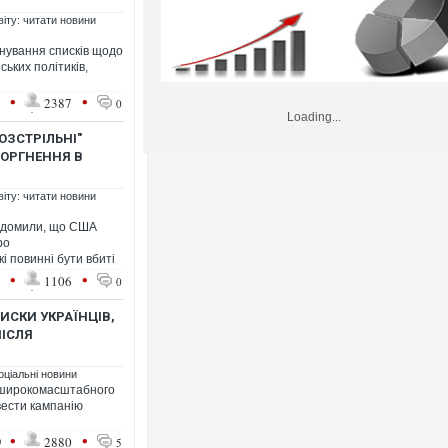
віту: читати новини
нування списків щодо
ьких політиків,
•
•
1
2387
0
Loading...
ОЗСТРІЛЬНІ"
ТОРГНЕННЯ В
віту: читати новини
відомили, що США
ро
які повинні бути вбиті
•
•
1
1106
0
ПИСКИ УКРАЇНЦІВ,
ПІСЛЯ
оціальні новини
о широкомасштабного
вести кампанію
•
•
9
2880
5