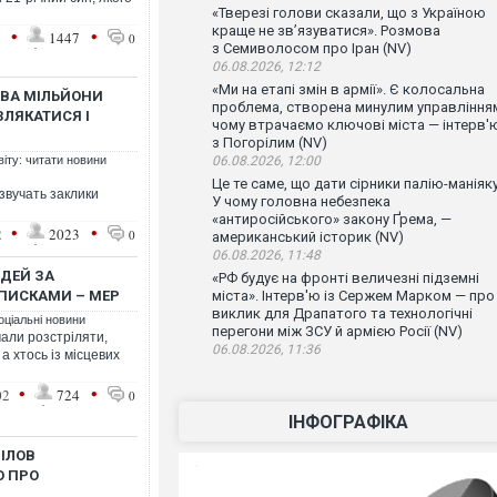
«Тверезі голови сказали, що з Україною
краще не зв’язуватися». Розмова
•
•
1
1447
0
з Семиволосом про Іран (NV)
06.08.2026, 12:12
«Ми на етапі змін в армії». Є колосальна
ДВА МІЛЬЙОНИ
проблема, створена минулим управління
 ЗЛЯКАТИСЯ І
чому втрачаємо ключові міста — інтерв'
з Погорілим (NV)
віту: читати новини
06.08.2026, 12:00
Це те саме, що дати сірники палію-маніяку
звучать заклики
У чому головна небезпека
«антиросійського» закону Ґрема, —
•
•
2
2023
0
американський історик (NV)
06.08.2026, 11:48
ЮДЕЙ ЗА
«РФ будує на фронті величезні підземні
ПИСКАМИ – МЕР
міста». Інтерв'ю із Сержем Марком — про
виклик для Драпатого та технологічні
оціальні новини
перегони між ЗСУ й армією Росії (NV)
мали розстріляти,
06.08.2026, 11:36
 а хтось із місцевих
•
•
02
724
0
ІНФОГРАФІКА
НІЛОВ
Ю ПРО