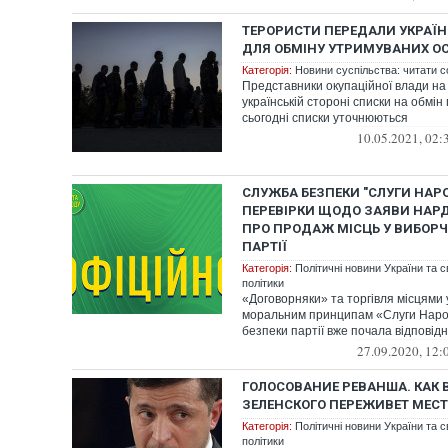
ТЕРОРИСТИ ПЕРЕДАЛИ УКРАЇН
ДЛЯ ОБМІНУ УТРИМУВАНИХ ОС
Категорія:
Новини суспільства: читати с
Представники окупаційної влади на
українській стороні списки на обмі
сьогодні списки уточнюються
10.05.2021, 02:
СЛУЖБА БЕЗПЕКИ "СЛУГИ НАР
ПЕРЕВІРКИ ЩОДО ЗАЯВИ НАР
ПРО ПРОДАЖ МІСЦЬ У ВИБОР
ПАРТІЇ
Категорія:
Політичні новини України та с
політики
«Договорняки» та торгівля місцями 
моральним принципам «Слуги Наро
безпеки партії вже почала відповідн
27.09.2020, 12:
ГОЛОСОВАНИЕ РЕВАНША. КАК 
ЗЕЛЕНСКОГО ПЕРЕЖИВЕТ МЕС
Категорія:
Політичні новини України та с
політики