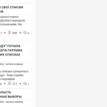
І СВОЇ СПИСКИ
ІБ
оціальні новини
 Донбасі передали
Росія атакувала Суми КАБа
н полоненими. На
торговельний центр, будинк
ФОТО
•
•
33
590
0
ОДУ" ПОЧАЛА
ДЕПА ГАЛУШКА
ЧИХ СПИСКАХ
віту: читати новини
у списках суперечать
ду». Тому служба
і перевірки
•
•
08
717
1
Топпосадовцю Повітряних 
підозру
ВЛАСТЬ
ТНЫЕ ВЫБОРЫ
віту: читати новини