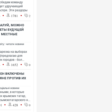
обедам команду
едет удручающий
аспри. Эти раздоры
•
•
3
1781
2
ЖАЛУЙ, МОЖНО
РЕТЫ БУДУЩЕЙ
В МЕСТНЫЕ
віту: читати новини
нарезка на выборах
 (предлагаю для
 городов - бол...
•
•
4
1652
0
МЕН ВКЛЮЧЕНЫ
ЯНЕ ПРОТИВ ИХ
оціальні новини
нными, в которые
х крымских татар,
рымскотатарского н...
•
•
01
428
0