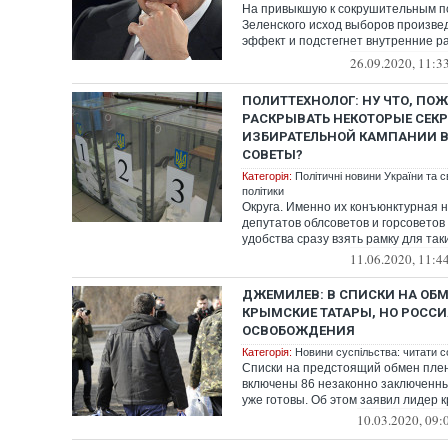
На привыкшую к сокрушительным п
Зеленского исход выборов произв
эффект и подстегнет внутренние р
продол...
26.09.2020, 11:3
ПОЛИТТЕХНОЛОГ: НУ ЧТО, ПО
РАСКРЫВАТЬ НЕКОТОРЫЕ СЕК
ИЗБИРАТЕЛЬНОЙ КАМПАНИИ 
СОВЕТЫ?
Категорія:
Політичні новини України та с
політики
Округа. Именно их конъюнктурная 
депутатов облсоветов и горсоветов
удобства сразу взять рамку для таких
11.06.2020, 11:4
ДЖЕМИЛЕВ: В СПИСКИ НА ОБ
КРЫМСКИЕ ТАТАРЫ, НО РОССИ
ОСВОБОЖДЕНИЯ
Категорія:
Новини суспільства: читати с
Списки на предстоящий обмен пле
включены 86 незаконно заключенны
уже готовы. Об этом заявил лидер к
10.03.2020, 09: