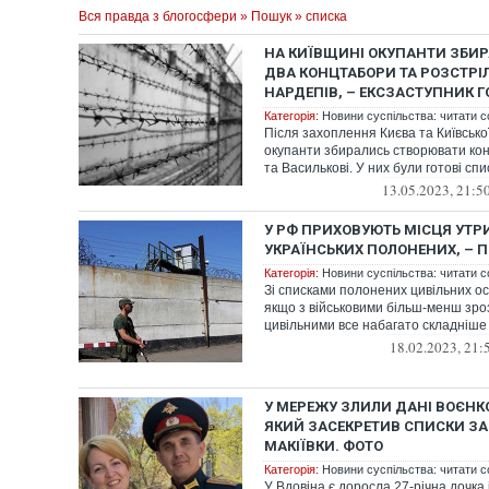
Вся правда з блогосфери
»
Пошук
» списка
НА КИЇВЩИНІ ОКУПАНТИ ЗБИ
ДВА КОНЦТАБОРИ ТА РОЗСТРІЛ
НАРДЕПІВ, – ЕКСЗАСТУПНИК Г
Категорія:
Новини суспільства: читати с
Після захоплення Києва та Київської
окупанти збирались створювати ко
та Василькові. У них були готові спис
13.05.2023, 21:5
У РФ ПРИХОВУЮТЬ МІСЦЯ УТ
УКРАЇНСЬКИХ ПОЛОНЕНИХ, –
Категорія:
Новини суспільства: читати с
Зі списками полонених цивільних ос
якщо з військовими більш-менш зроз
цивільними все набагато складніше
18.02.2023, 21:
У МЕРЕЖУ ЗЛИЛИ ДАНІ ВОЄН
ЯКИЙ ЗАСЕКРЕТИВ СПИСКИ ЗА
МАКІЇВКИ. ФОТО
Категорія:
Новини суспільства: читати с
У Вдовіна є доросла 27-річна дочка і