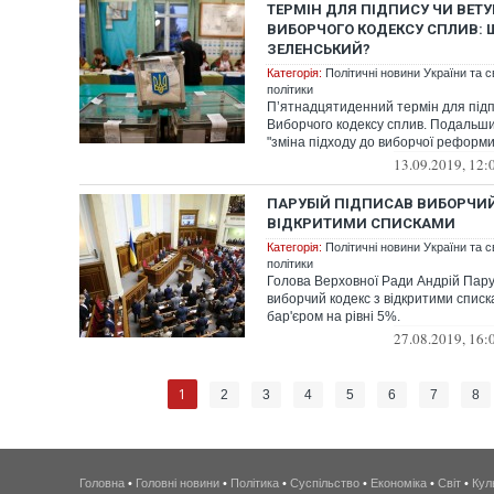
ТЕРМІН ДЛЯ ПІДПИСУ ЧИ ВЕТ
ВИБОРЧОГО КОДЕКСУ СПЛИВ:
ЗЕЛЕНСЬКИЙ?
Категорія:
Політичні новини України та с
політики
П’ятнадцятиденний термін для підп
Виборчого кодексу сплив. Подальший 
"зміна підходу до виборчої реформи"
13.09.2019, 12:
ПАРУБІЙ ПІДПИСАВ ВИБОРЧИЙ
ВІДКРИТИМИ СПИСКАМИ
Категорія:
Політичні новини України та с
політики
Голова Верховної Ради Андрій Пару
виборчий кодекс з відкритими списк
бар'єром на рівні 5%.
27.08.2019, 16:
1
2
3
4
5
6
7
8
Головна
•
Головні новини
•
Політика
•
Суспільство
•
Економіка
•
Світ
•
Кул