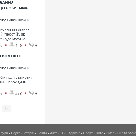
УВАННЯ
 ЩО РОБИТИМЕ
віту: читати новини
ису чи ветування
"простій", як і
, буде мати ко...
•
•
07
446
0
 КОДЕКС З
віту: читати новини
бій підписав новий
ами і прохідним
•
•
03
538
0
9
ьтура
•
Наука
•
Історія
•
Освіта
•
Авто
•
IT
•
Здоров'я
•
Спорт
•
Фото
•
Відео
•
Огляд блог