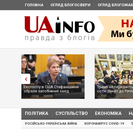
ГОЛОВНА
ОГЛЯД БЛОГОСФЕРИ
ОГЛЯД БЛОГОЖАБ
Експослу в США Стефанішиній
Трамп не передасть
обрали запобіжний захід
сотні ракет до Patri
...
ПОЛІТИКА
СУСПІЛЬСТВО
ЕКОНОМІКА
Н
РОСІЙСЬКО-УКРАЇНСЬКА ВІЙНА
КОРОНАВІРУС COVID-19