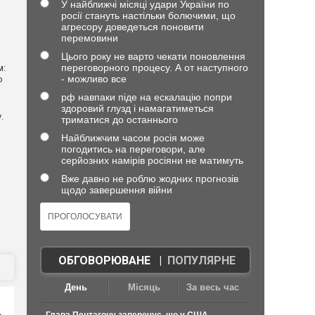
У найближчі місяці удари України по
росії стануть настільки болючими, що
агресору доведеться поновити
перемовини
Цього року не варто чекати поновлення
переговорного процесу. А от наступного
м:
- можливо все
ю
рф навпаки піде на ескалацію попри
здоровий глузд і намагатиметься
.
триматися до останнього
Найближчим часом росія може
погодитись на переговори, але
серйозних намірів росіяни не матимуть
Вже давно не роблю жодних прогнозів
щодо завершення війни
ОБГОВОРЮВАНЕ
|
ПОПУЛЯРНЕ
День
Місяць
За весь час