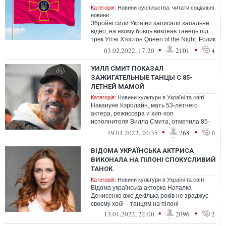
Категорія:
Новини суспільства: читати соціальні
новини
Збройні сили України записали запальне
відео, на якому боєць виконав танець під
трек Уїтні Х'юстон Queen of the Night. Ролик
став "вірусним" у мережі ...
•
•
03.02.2022, 17:20
2101
4
УИЛЛ СМИТ ПОКАЗАЛ
ЗАЖИГАТЕЛЬНЫЕ ТАНЦЫ С 85-
ЛЕТНЕЙ МАМОЙ
Категорія:
Новини культури в Україні та світі
Накануне Кэролайн, мать 53-летнего
актера, режиссера и хип-хоп
исполнителя Вилла Смита, отметила 85-
летие.
•
•
19.01.2022, 20:35
768
0
ВІДОМА УКРАЇНСЬКА АКТРИСА
ВИКОНАЛА НА ПІЛОНІ СПОКУСЛИВИЙ
ТАНОК
Категорія:
Новини культури в Україні та світі
Відома українська акторка Наталка
Денисенко вже декілька років не зраджує
своєму хобі – танцям на пілоні
•
•
13.01.2022, 22:00
2096
2