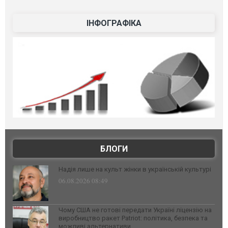
ІНФОГРАФІКА
БЛОГИ
Надія лише на культ жінки в українській культурі
06.08.2026 08:49
Чому США не готові передати Україні ліцензію на
виробництво ракет Patriot: політика, безпека та
можливі альтернативи