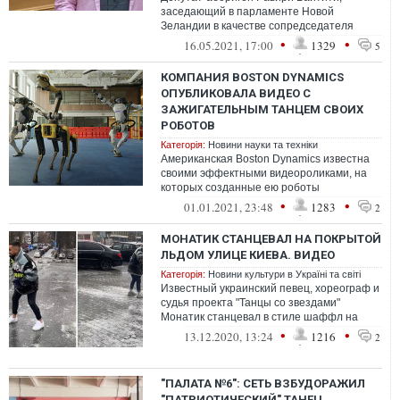
заседающий в парламенте Новой
Зеландии в качестве сопредседателя
одной из политических партий, выразил
•
•
16.05.2021, 17:00
1329
5
свое несогласи...
КОМПАНИЯ BOSTON DYNAMICS
ОПУБЛИКОВАЛА ВИДЕО С
ЗАЖИГАТЕЛЬНЫМ ТАНЦЕМ СВОИХ
РОБОТОВ
Категорія:
Новини науки та техніки
Американская Boston Dynamics известна
своими эффектными видеороликами, на
которых созданные ею роботы
демонстрируют свои возможности. Теперь
•
•
01.01.2021, 23:48
1283
2
компания ...
МОНАТИК СТАНЦЕВАЛ НА ПОКРЫТОЙ
ЛЬДОМ УЛИЦЕ КИЕВА. ВИДЕО
Категорія:
Новини культури в Україні та світі
Известный украинский певец, хореограф и
судья проекта "Танцы со звездами"
Монатик станцевал в стиле шаффл на
покрытой льдом улице Киева.
•
•
13.12.2020, 13:24
1216
2
"ПАЛАТА №6": СЕТЬ ВЗБУДОРАЖИЛ
"ПАТРИОТИЧЕСКИЙ" ТАНЕЦ