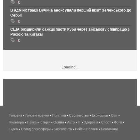
0
В адміністрації Вучича анонсували перший візит Зеленського до
Сербії
0
США розширили санкції проти Куби через військову співпрацю з
Росією та Китаєм
0
Loading...
Головна
•
Головні новини
•
Політика
•
Суспільство
•
Економіка
беспроводной
•
Світ
•
Культура
•
Наука
•
Історія
•
Освіта
•
Авто
•
IT
•
Здоров'я
интернет
•
Спорт
•
Фото
•
Відео
•
Огляд блогосфери
•
Блоголента
•
Рейтинг блогів
киев
•
Блогожаби
и