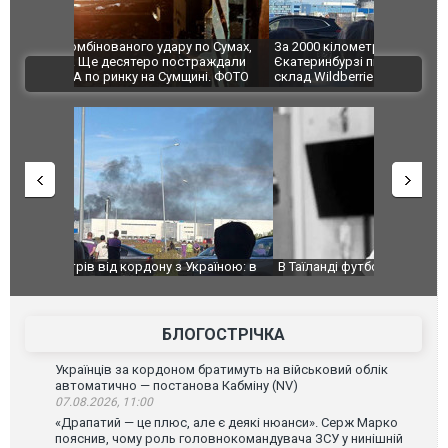
по Сумах,
За 2000 кілометрів від кордону з Україною: в
"Мої іграш
траждали
Єкатеринбурзі після атаки дронів загорівся
суперкарів
ВІДЕО
ині. ФОТО
склад Wildberries. ФОТО. ВІДЕО
країною: в
В Таїланді футболіст загинув від удару
Топпосадов
агорівся
блискавки під час матчу: ще 12 людей
підозру
постраждали. ВІДЕО
БЛОГОСТРІЧКА
Українців за кордоном братимуть на військовий облік
автоматично — постанова Кабміну (NV)
07.08.2026, 11:00
«Драпатий — це плюс, але є деякі нюанси». Серж Марко
пояснив, чому роль головнокомандувача ЗСУ у нинішній