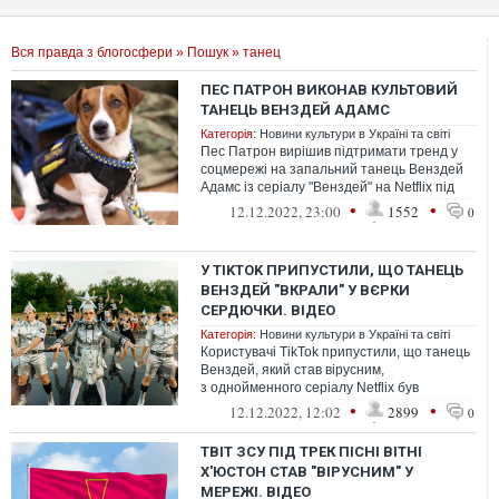
Вся правда з блогосфери
»
Пошук
» танец
ПЕС ПАТРОН ВИКОНАВ КУЛЬТОВИЙ
ТАНЕЦЬ ВЕНЗДЕЙ АДАМС
Категорія:
Новини культури в Україні та світі
Пес Патрон вирішив підтримати тренд у
соцмережі на запальний танець Венздей
Адамс із серіалу "Венздей" на Netflix під
пісню Леді Гаги Bloody Mary.
•
•
12.12.2022, 23:00
1552
0
У TIKTOK ПРИПУСТИЛИ, ЩО ТАНЕЦЬ
ВЕНЗДЕЙ "ВКРАЛИ" У ВЄРКИ
СЕРДЮЧКИ. ВІДЕО
Категорія:
Новини культури в Україні та світі
Користувачі TikTok припустили, що танець
Венздей, який став вірусним,
з однойменного серіалу Netflix був
натхненний українською Вєркою
•
•
12.12.2022, 12:02
2899
0
Сердючкою.
ТВІТ ЗСУ ПІД ТРЕК ПІСНІ ВІТНІ
Х'ЮСТОН СТАВ "ВІРУСНИМ" У
МЕРЕЖІ. ВІДЕО