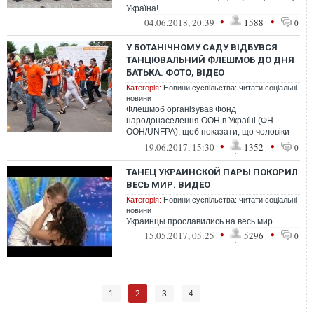
Україна!
•
•
04.06.2018, 20:39
1588
0
У БОТАНІЧНОМУ САДУ ВІДБУВСЯ
ТАНЦЮВАЛЬНИЙ ФЛЕШМОБ ДО ДНЯ
БАТЬКА. ФОТО, ВІДЕО
Категорія:
Новини суспільства: читати соціальні
новини
Флешмоб організував Фонд
народонаселення ООН в Україні (ФН
ООН/UNFPA), щоб показати, що чоловіки
можуть доглядати за дітьми та займатися
•
•
19.06.2017, 15:30
1352
0
їхнім вихован...
ТАНЕЦ УКРАИНСКОЙ ПАРЫ ПОКОРИЛ
ВЕСЬ МИР. ВИДЕО
Категорія:
Новини суспільства: читати соціальні
новини
Украинцы прославились на весь мир.
•
•
15.05.2017, 05:25
5296
0
2
1
3
4