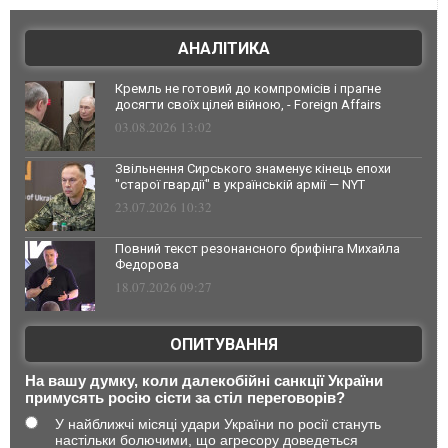
АНАЛІТИКА
Кремль не готовий до компромісів і прагне
досягти своїх цілей війною, - Foreign Affairs
03.08.2026 13:02
Звільнення Сирського знаменує кінець епохи
"старої гвардії" в українській армії — NYT
23.07.2026 10:32
Повний текст резонансного брифінга Михайла
Федорова
18.07.2026 09:27
ОПИТУВАННЯ
На вашу думку, коли далекобійні санкції України
примусять росію сісти за стіл переговорів?
У найближчі місяці удари України по росії стануть
настільки болючими, що агресору доведеться