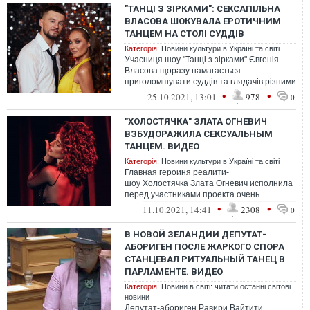
"ТАНЦІ З ЗІРКАМИ": СЕКСАПІЛЬНА
ВЛАСОВА ШОКУВАЛА ЕРОТИЧНИМ
ТАНЦЕМ НА СТОЛІ СУДДІВ
Категорія:
Новини культури в Україні та світі
Учасниця шоу "Танці з зірками" Євгенія
Власова щоразу намагається
приголомшувати суддів та глядачів різними
образами
•
•
25.10.2021, 13:01
978
0
"ХОЛОСТЯЧКА" ЗЛАТА ОГНЕВИЧ
ВЗБУДОРАЖИЛА СЕКСУАЛЬНЫМ
ТАНЦЕМ. ВИДЕО
Категорія:
Новини культури в Україні та світі
Главная героиня реалити-
шоу Холостячка Злата Огневич исполнила
перед участниками проекта очень
откровенный танец.
•
•
11.10.2021, 14:41
2308
0
В НОВОЙ ЗЕЛАНДИИ ДЕПУТАТ-
АБОРИГЕН ПОСЛЕ ЖАРКОГО СПОРА
СТАНЦЕВАЛ РИТУАЛЬНЫЙ ТАНЕЦ В
ПАРЛАМЕНТЕ. ВИДЕО
Категорія:
Новини в світі: читати останні світові
новини
Депутат-абориген Равири Вайтити,