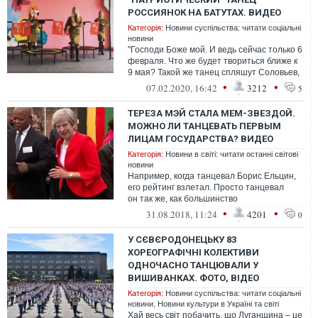
РОССИЯНОК НА БАТУТАХ. ВИДЕО
Категорія:
Новини суспільства: читати соціальні
новини
"Господи Боже мой. И ведь сейчас только 6
февраля. Что же будет твориться ближе к
9 мая? Такой же танец спляшут Соловьев,
Симоньян и Кеосаян?", – прок...
•
•
07.02.2020, 16:42
3212
5
ТЕРЕЗА МЭЙ СТАЛА МЕМ-ЗВЕЗДОЙ.
МОЖНО ЛИ ТАНЦЕВАТЬ ПЕРВЫМ
ЛИЦАМ ГОСУДАРСТВА? ВИДЕО
Категорія:
Новини в світі: читати останні світові
новини
Например, когда танцевал Борис Ельцин,
его рейтинг взлетал. Просто танцевал
он так же, как большинство
его избирателей — мягко говоря, не очень
•
•
31.08.2018, 11:24
4201
0
и посл...
У СЄВЄРОДОНЕЦЬКУ 83
ХОРЕОГРАФІЧНІ КОЛЕКТИВИ
ОДНОЧАСНО ТАНЦЮВАЛИ У
ВИШИВАНКАХ. ФОТО, ВІДЕО
Категорія:
Новини суспільства: читати соціальні
новини
,
Новини культури в Україні та світі
Хай весь світ побачить, що Луганщина – це