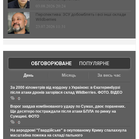
03.08.2026 20:24
Перспектива: ЗСУ добомблять і всі інші склади
Wildberries
23.07.2026 11:31
ОБГОВОРЮВАНЕ
|
ПОПУЛЯРНЕ
День
Місяць
За весь час
За 2000 кілометрів від кордону з Україною: в Єкатеринбурзі
після атаки дронів загорівся склад Wildberries. ФОТО. ВІДЕО
0
Ворог завдав комбінованого удару по Сумах, двоє поранених.
Ще десятеро постраждали після атаки БПЛА по ринку на
Сумщині. ФОТО
0
На аеродромі "Гвардійське" в окупованому Криму спалахнула
масштабна пожежа на складі пального