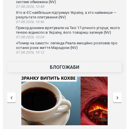
системі обмежена (NV)
07.08.2026, 10:48
Хто в ЄС найбільше підтримує Україну, а хто найменше —
результати опитування (NV)
07.08.2026, 10:36
Прикордонники врятували на Тисі 17-річного угорця, якого
течією віднесло в Україну, його товариш загинув (NV)
07.08.2026, 10:24
«Помер на самоті»: легенда Реала емоційно розповів про
останні роки життя Марадони (NV)
07.08.2026, 10:12
БЛОГОЖАБИ