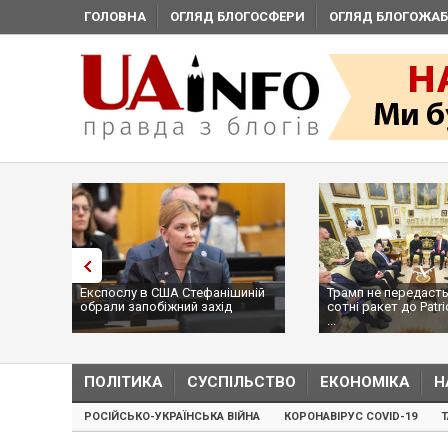
ГОЛОВНА
ОГЛЯД БЛОГОСФЕРИ
ОГЛЯД БЛОГОЖАБ
Експослу в США Стефанішиній
Трамп не передасть
обрали запобіжний захід
сотні ракет до Patri
...
ПОЛІТИКА
СУСПІЛЬСТВО
ЕКОНОМІКА
Н
РОСІЙСЬКО-УКРАЇНСЬКА ВІЙНА
КОРОНАВІРУС COVID-19