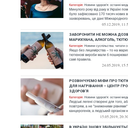
Категорія:
Новини здоров'я: останні мед
Минулого року від раку в Україні пом
було зафіксовано 170 тисяч нових в
захворювань, це дані Міжнародного 
05.12.2019, 11:
ЗАБОРОНИТИ НЕ МОЖНА ДОЗ
МАРИХУАНА, АЛКОГОЛЬ, ТЮТЮ
Категорія:
Новини суспільства: читати с
Якщо без лицемірства – то на марих
тютюнові вироби мали б поширюват
самі правила.
24.05.2019, 15:
РОЗВІНЧУЄМО МІФИ ПРО ТЮТ
ДЛЯ НАГРІВАННЯ – ЦЕНТР ГР
ЗДОРОВ'Я
Категорія:
Новини здоров'я: останні мед
Людські легені створені для того, а
повітрям, а не "зниженими рівнями" 
канцерогенів, а людський організм н
15.05.2019, 20:3
В УКРАЇНІ ЗНОВУ ЗБІЛЬШУЄТЬ