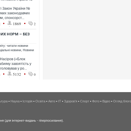
і Закон України №
яких законодавчих
и, спонсорст...
•
•
2
1869
2
Х НОРМ – БЕЗ
віту: читати новини
ціальні новини
,
Новини
 Насіров («Блок
бияку завзятість у
головував у ро...
•
•
4
5132
0
ьтура
•
Наука
•
Історія
•
Освіта
•
Авто
•
IT
•
Здоров'я
•
Спорт
•
Фото
•
Відео
•
Огляд блог
я (для інтернет-видань - гіперпосилання).