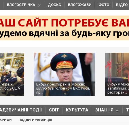
БЛОГОСТРІЧКА
ДОСЬЄ
БЛОГОЖАБИ
ФОТО
ВІДЕО
 Україні
Вибух у ресторані в Москві:
Вибух у Мос
ot, бо у США
ціллю був головком ВКС Росії,
загиблими: 
пр...
ресторан...
АДЗВИЧАЙНІ ПОДІЇ
СВІТ
КУЛЬТУРА
ЗНАННЯ
ТАРИФИ
ПОДВИГИ УКРАЇНЦІВ