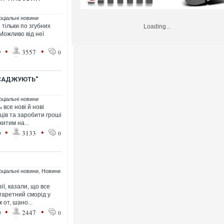
оціальні новини
 тільки по згубних
Loading...
 Можливо від неї
•
•
9
3557
0
ИСАДЖУЮТЬ"
оціальні новини
все нові й нові
ців та заробити гроші
житим на...
•
•
0
3133
0
оціальні новини
,
Новини
ії, казали, що все
гаретний сморід у
 от, шано...
•
•
0
2447
0