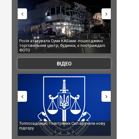
Росія атакувала Суми КАБами: пошкоджено
Українські надзвич
торговельний центр, будинки, є постраждалі.
під час ліквідації м
ФОТО
Франції
ВІДЕО
Топпосадовцю Повітряних Сил вручили нову
Сили оборони ураз
підозру
губернатор регіону
атаку. ВІДЕО