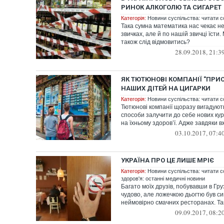
РИНОК АЛКОГОЛЮ ТА СИГАРЕТ
Категорія:
Новини суспільства: читати с
Така сумна математика нас чекає не
звичках, але й по нашій звичці їсти.
також слід відмовитись?
28.09.2018, 21:3
ЯК ТЮТЮНОВІ КОМПАНІЇ "ПР
НАШИХ ДІТЕЙ НА ЦИГАРКИ
Категорія:
Новини суспільства: читати с
Тютюнові компанії щоразу вигадують 
способи залучити до себе нових кур
на їхньому здоров’ї. Адже завдяки в
03.10.2017, 07:4
УКРАЇНА ПРО ЦЕ ЛИШЕ МРІЄ
Категорія:
Новини суспільства: читати с
здоров'я: останні медичні новини
Багато моїх друзів, побувавши в Груз
чудово, але ложечкою дьогтю був си
неймовірно смачних ресторанах. Так
09.09.2017, 08:2