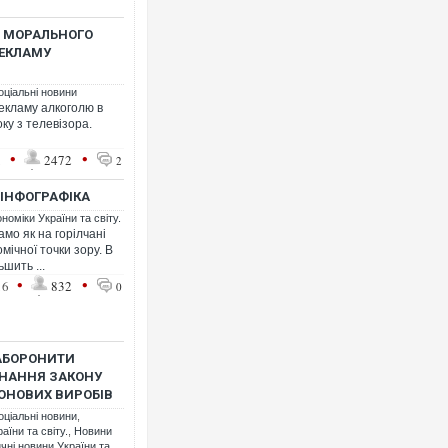
О МОРАЛЬНОГО
РЕКЛАМУ
оціальні новини
екламу алкоголю в
оку з телевізора.
•
•
1
2472
2
 ІНФОГРАФІКА
номіки України та світу.
амо як на горілчані
мічної точки зору. В
шить ...
•
•
16
832
0
ЗАБОРОНИТИ
ОНАННЯ ЗАКОНУ
ЮНОВИХ ВИРОБІВ
оціальні новини
,
аїни та світу.
,
Новини
чні новини України та