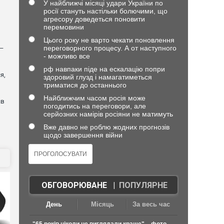
У найближчі місяці удари України по
росії стануть настільки болючими, що
агресору доведеться поновити
перемовини
Цього року не варто чекати поновлення
переговорного процесу. А от наступного
 —
- можливо все
рф навпаки піде на ескалацію попри
я,
здоровий глузд і намагатиметься
триматися до останнього
Найближчим часом росія може
ав
погодитись на переговори, але
серйозних намірів росіяни не матимуть
Вже давно не роблю жодних прогнозів
щодо завершення війни
ОБГОВОРЮВАНЕ
|
ПОПУЛЯРНЕ
День
Місяць
За весь час