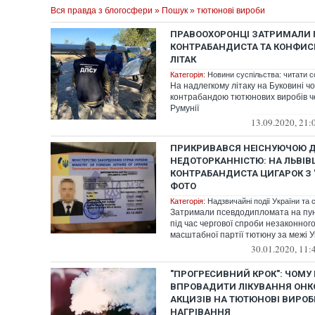
Вся правда з блогосфери
»
Пошук
» тютюнові вироби
ПРАВООХОРОНЦІ ЗАТРИМАЛИ 
КОНТРАБАНДИСТА ТА КОНФИС
ЛІТАК
Категорія:
Новини суспільства: читати с
На надлегкому літаку на Буковині ч
контрабандою тютюнових виробів ч
Румунії
13.09.2020, 21:
ПРИКРИВАВСЯ НЕІСНУЮЧОЮ
НЕДОТОРКАННІСТЮ: НА ЛЬВІ
КОНТРАБАНДИСТА ЦИГАРОК З "
ФОТО
Категорія:
Надзвичайні події України та с
Затримали псевдодипломата на пун
під час чергової спроби незаконног
масштабної партії тютюну за межі Укр
30.01.2020, 11:
"ПРОГРЕСИВНИЙ КРОК": ЧОМУ
ВПРОВАДИТИ ЛІКУВАННЯ ОНК
АКЦИЗІВ НА ТЮТЮНОВІ ВИРОБ
НАГРІВАННЯ