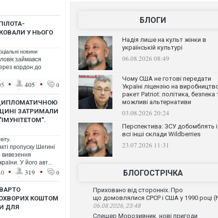
БЛОГИ
ПІЛОТА-
КОВАЛИ У НЬОГО
Надія лише на культ жінки в
українській культурі
оціальні новини
06.08.2026 08:49
оловік займався
ерез кордон до
Чому США не готові передати
•
•
05
405
0
Україні ліцензію на виробництв
ракет Patriot: політика, безпека 
можливі альтернативи
 ДИПЛОМАТИЧНОЮ
ВЩИНІ ЗАТРИМАЛИ
03.08.2026 20:24
ІМУНІТЕТОМ".
Перспектива: ЗСУ добомблять і
всі інші склади Wildberries
віту.
23.07.2026 11:31
кті пропуску Шегині
о вивезення
аїни. У його авт...
•
•
40
319
БЛОГОСТРІЧКА
0
 ВАРТО
Приховано від сторонніх. Про
що домовлялися СРСР і США у 1990 році (
ОХВОРИХ КОШТОМ
06.08.2026, 23:48
И ДЛЯ
Слешер Морозивник, нові пригоди