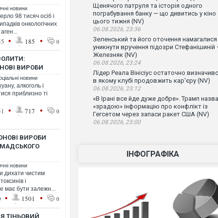
Щенячого патруля та історія одного
ичні новини
пограбування банку — що дивитись у кіно
ерло 98 тисяч осіб і
цього тижня (NV)
ипадків онкологічних
06.08.2026, 23:36
аген...
•
•
Зеленський та його оточення намагалися
55
185
0
уникнути вручення підозри Стефанішиній
Железняк (NV)
ВОЛИТИ:
06.08.2026, 23:24
НОВІ ВИРОБИ
Лідер Реала Вінісіус остаточно визначивс
оціальні новини
в якому клубі продовжить кар'єру (NV)
уану, алкоголь і
06.08.2026, 23:12
ися приблизно ті
«В Ірані все йде дуже добре». Трамп назв
«зрадою» інформацію про конфлікт із
•
•
51
717
0
Гегсетом через запаси ракет США (NV)
06.08.2026, 23:00
ЮНОВІ ВИРОБИ
ОМАДСЬКОГО
ІНФОГРАФІКА
ичні новини
би дихати чистим
токсинів і
е має бути залежн...
•
•
0
1501
0
СЯ ТІНЬОВИЙ