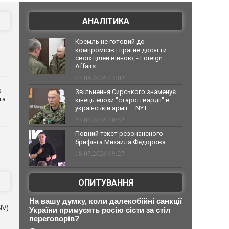
АНАЛІТИКА
Кремль не готовий до
компромісів і прагне досягти
своїх цілей війною, - Foreign
Affairs
03.08.2026 13:02
о
Звільнення Сирського знаменує
та
кінець епохи "старої гвардії" в
українській армії — NYT
23.07.2026 10:32
Повний текст резонансного
брифінга Михайла Федорова
18.07.2026 09:27
ОПИТУВАННЯ
На вашу думку, коли далекобійні санкції
NV)
України примусять росію сісти за стіл
переговорів?