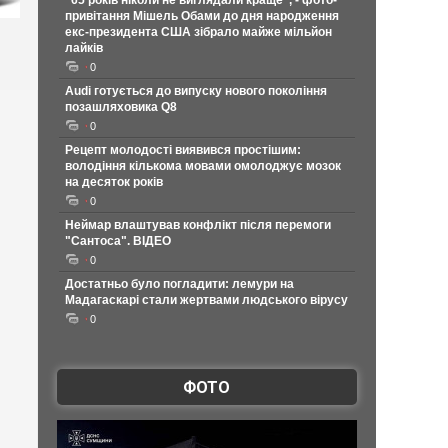
"65 років ніколи не виглядали краще", - фото-
привітання Мішель Обами до дня народження
екс-президента США зібрало майже мільйон
лайків
0
Audi готується до випуску нового покоління
позашляховика Q8
0
Рецепт молодості виявився простішим:
володіння кількома мовами омолоджує мозок
на десяток років
0
Неймар влаштував конфлікт після перемоги
"Сантоса". ВІДЕО
0
Достатньо було погладити: лемури на
Мадагаскарі стали жертвами людського вірусу
0
ФОТО