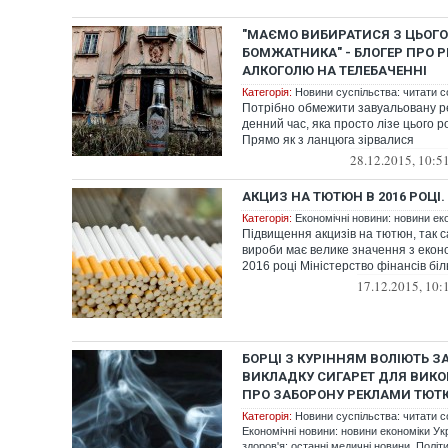
"МАЄМО ВИБИРАТИСЯ З ЦЬОГ
БОМЖАТНИКА" - БЛОГЕР ПРО 
АЛКОГОЛЮ НА ТЕЛЕБАЧЕННІ
Категорія:
Новини суспільства: читати с
Потрібно обмежити завуальовану р
денний час, яка просто лізе цього р
Прямо як з ланцюга зірвалися
28.12.2015, 10:5
АКЦИЗ НА ТЮТЮН В 2016 РОЦІ.
Категорія:
Економічні новини: новини еко
Підвищення акцизів на тютюн, так с
вироби має велике значення з еконо
2016 році Міністерство фінансів біль
17.12.2015, 10:
БОРЦІ З КУРІННЯМ ВОЛІЮТЬ 
ВИКЛАДКУ СИГАРЕТ ДЛЯ ВИК
ПРО ЗАБОРОНУ РЕКЛАМИ ТЮТ
Категорія:
Новини суспільства: читати с
Економічні новини: новини економіки Укр
здоров'я: останні медичні новини
,
Політи