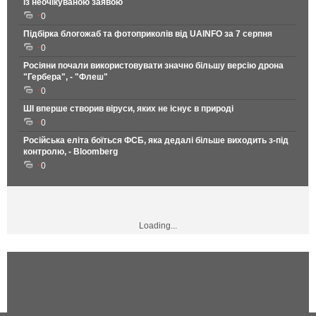
із неочікуваною заявою
0
Підбірка блогожаб та фотоприколів від UAINFO за 7 серпня
0
Росіяни почали використовувати значно більшу версію дрона
"Гербера", - "Флеш"
0
ШІ вперше створив віруси, яких не існує в природі
0
Російська еліта боїться ФСБ, яка дедалі більше виходить з-під
контролю, - Bloomberg
0
Loading...