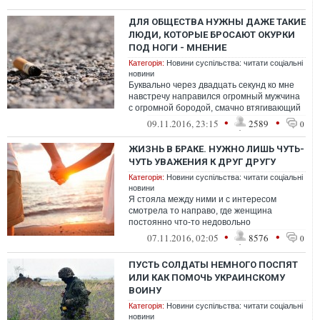
ДЛЯ ОБЩЕСТВА НУЖНЫ ДАЖЕ ТАКИЕ
ЛЮДИ, КОТОРЫЕ БРОСАЮТ ОКУРКИ
ПОД НОГИ - МНЕНИЕ
Категорія:
Новини суспільства: читати соціальні
новини
Буквально через двадцать секунд ко мне
навстречу направился огромный мужчина
с огромной бородой, смачно втягивающий
в себя признаки ОРЗ и сплевывающий...
•
•
09.11.2016, 23:15
2589
0
ЖИЗНЬ В БРАКЕ. НУЖНО ЛИШЬ ЧУТЬ-
ЧУТЬ УВАЖЕНИЯ К ДРУГ ДРУГУ
Категорія:
Новини суспільства: читати соціальні
новини
Я стояла между ними и с интересом
смотрела то направо, где женщина
постоянно что-то недовольно
высказывала, и налево, где картина была
•
•
07.11.2016, 02:05
8576
0
совершенно прот...
ПУСТЬ СОЛДАТЫ НЕМНОГО ПОСПЯТ
ИЛИ КАК ПОМОЧЬ УКРАИНСКОМУ
ВОИНУ
Категорія:
Новини суспільства: читати соціальні
новини