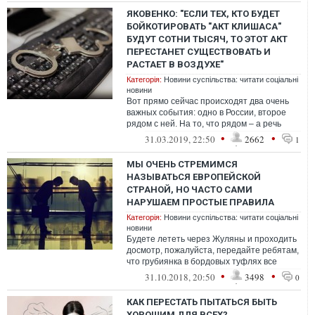
ЯКОВЕНКО: "ЕСЛИ ТЕХ, КТО БУДЕТ
БОЙКОТИРОВАТЬ "АКТ КЛИШАСА"
БУДУТ СОТНИ ТЫСЯЧ, ТО ЭТОТ АКТ
ПЕРЕСТАНЕТ СУЩЕСТВОВАТЬ И
РАСТАЕТ В ВОЗДУХЕ"
Категорія:
Новини суспільства: читати соціальні
новини
Вот прямо сейчас происходят два очень
важных события: одно в России, второе
рядом с ней. На то, что рядом – а речь
идет о выборах в Украине - я не хоч...
•
•
31.03.2019, 22:50
2662
1
МЫ ОЧЕНЬ СТРЕМИМСЯ
НАЗЫВАТЬСЯ ЕВРОПЕЙСКОЙ
СТРАНОЙ, НО ЧАСТО САМИ
НАРУШАЕМ ПРОСТЫЕ ПРАВИЛА
Категорія:
Новини суспільства: читати соціальні
новини
Будете лететь через Жуляны и проходить
досмотр, пожалуйста, передайте ребятам,
что грубиянка в бордовых туфлях все
поняла и услышала. Она обещает испр...
•
•
31.10.2018, 20:50
3498
0
КАК ПЕРЕСТАТЬ ПЫТАТЬСЯ БЫТЬ
ХОРОШИМ ДЛЯ ВСЕХ?