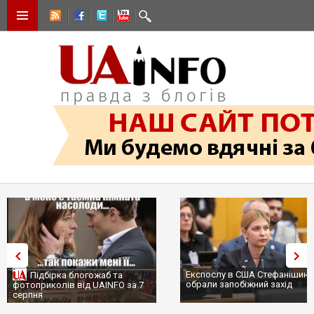
Експослу в США Стефанішині
Підбірка блогожаб та
обрали запобіжний захід
фотоприколів від UAINFO за 7
серпня