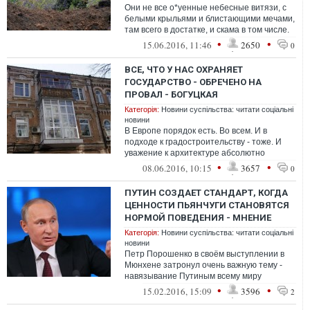
Они не все о*уенные небесные витязи, с
белыми крыльями и блистающими мечами,
там всего в достатке, и скама в том числе.
Но других у нас точно нет. А в...
•
•
15.06.2016, 11:46
2650
0
ВСЕ, ЧТО У НАС ОХРАНЯЕТ
ГОСУДАРСТВО - ОБРЕЧЕНО НА
ПРОВАЛ - БОГУЦКАЯ
Категорія:
Новини суспільства: читати соціальні
новини
В Европе порядок есть. Во всем. И в
подходе к градостроительству - тоже. И
уважение к архитектуре абсолютно
созвучно с уважением закона, чести и
•
•
08.06.2016, 10:15
3657
0
любви...
ПУТИН СОЗДАЕТ СТАНДАРТ, КОГДА
ЦЕННОСТИ ПЬЯНЧУГИ СТАНОВЯТСЯ
НОРМОЙ ПОВЕДЕНИЯ - МНЕНИЕ
Категорія:
Новини суспільства: читати соціальні
новини
Петр Порошенко в своём выступлении в
Мюнхене затронул очень важную тему -
навязывание Путиным всему миру
альтернативных ценностей для создания
•
•
15.02.2016, 15:09
3596
2
альтерн...