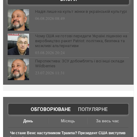
Надія лише на культ жінки в українській культурі
06.08.2026 08:49
Чому США не готові передати Україні ліцензію на
виробництво ракет Patriot: політика, безпека та
можливі альтернативи
03.08.2026 20:24
Перспектива: ЗСУ добомблять і всі інші склади
Wildberries
23.07.2026 11:31
ОБГОВОРЮВАНЕ
|
ПОПУЛЯРНЕ
День
Місяць
За весь час
Чи стане Венс наступником Трампа? Президент США виступив