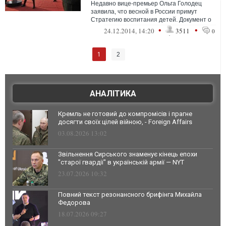
Недавно вице-премьер Ольга Голодец
заявила, что весной в России примут
Стратегию воспитания детей. Документ о
том, как в ближайшие десять лет
•
•
24.12.2014, 14:20
3511
0
воспитыв...
1
2
АНАЛІТИКА
Кремль не готовий до компромісів і прагне
досягти своїх цілей війною, - Foreign Affairs
03.08.2026 13:02
Звільнення Сирського знаменує кінець епохи
"старої гвардії" в українській армії — NYT
23.07.2026 10:32
Повний текст резонансного брифінга Михайла
Федорова
18.07.2026 09:27