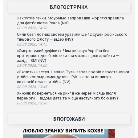
БЛОГОСТРІЧКА
Закрутив гайки. Моурінью запровадив жорсткі правила
для футболістів Реала (NV)
08.08.2026, 14:30
Сили безпілотних систем уразили ще 12 суден російського
тіньового флоту — відео (NV)
08.08.2026, 14:15
«Смертельний дефіцит». Чим ризикує Україна без
протиракет для балістики і чи можна щось зробити —
західні ЗМІ (NV)
08.08.2026, 14:00
«Ожвити» наступ. Навіщо Путін зараз провів перестановки
у військовому командуванні РФ і як вони вплинуть
на спосіб ведення війни (NV)
08.08.2026, 13:45
Хижняк повернеться на ринг вже через місяць після
перемоги — відомі дата та місце наступного бою (NV)
08.08.2026, 13:30
БЛОГОЖАБИ