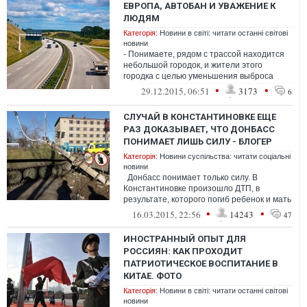
ЕВРОПА, АВТОБАН И УВАЖЕНИЕ К
ЛЮДЯМ
Категорія:
Новини в світі: читати останні світові
новини
- Понимаете, рядом с трассой находится
небольшой городок, и жители этого
городка с целью уменьшения выброса
выхлопных газов, попросили водителей
•
•
29.12.2015, 06:51
3173
6
снижа...
СЛУЧАЙ В КОНСТАНТИНОВКЕ ЕЩЕ
РАЗ ДОКАЗЫВАЕТ, ЧТО ДОНБАСС
ПОНИМАЕТ ЛИШЬ СИЛУ - БЛОГЕР
Категорія:
Новини суспільства: читати соціальні
новини
Донбасс понимает только силу. В
Константиновке произошло ДТП, в
результате, которого погиб ребенок и мать
в тяжелом состоянии. В городе перекр...
•
•
16.03.2015, 22:56
14243
47
ИНОСТРАННЫЙ ОПЫТ ДЛЯ
РОССИЯН: КАК ПРОХОДИТ
ПАТРИОТИЧЕСКОЕ ВОСПИТАНИЕ В
КИТАЕ. ФОТО
Категорія:
Новини в світі: читати останні світові
новини