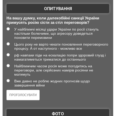
ОПИТУВАННЯ
На вашу думку, коли далекобійні санкції України
примусять росію сісти за стіл переговорів?
У найближчі місяці удари України по росії стануть
настільки болючими, що агресору доведеться
поновити перемовини
Цього року не варто чекати поновлення переговорного
процесу. А от наступного - можливо все
рф навпаки піде на ескалацію попри здоровий глузд і
намагатиметься триматися до останнього
Найближчим часом росія може погодитись на
переговори, але серйозних намірів росіяни не
матимуть
Вже давно не роблю жодних прогнозів щодо
завершення війни
ФОТО