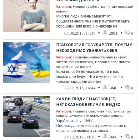
Категорія:
Новини суспільства: читати соціальні
новини
Многие люди очень зависят от
общественного мнения и пытаются быть
хорошими для всех. Но никогда не
получится соответствовать ожиданиям
•
•
05.08.2017, 14:49
2801
0
окружающих люде...
ПСИХОЛОГИЯ ГОСУДАРСТВ. ПОЧЕМУ
НЕОБХОДИМО УВАЖАТЬ СЕБЯ
Категорія:
Політичні новини України та світу:
читати новини політики
,
Новини в світі: читати
останні світові новини
Если вы себя не уважаете, то и вас
уважать не будут. Что в жизни, что на
«международной арене»
•
•
27.12.2016, 14:44
3040
0
КАК ВЫГЛЯДИТ НАСТОЯЩЕЕ,
НЕПОКАЗНОЕ ВЕЛИЧИЕ. ВИДЕО
Категорія:
Новини в світі: читати останні світові
новини
,
Автоновини: автомобільні новини
України та світу.- UAinfo
Оно всегда вежливое и уважительное к
остальным людям и странам...
•
•
25.12.2016, 00:20
3600
0