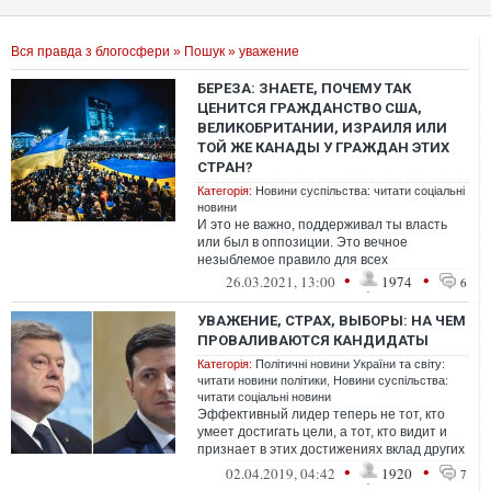
Вся правда з блогосфери
»
Пошук
» уважение
БЕРЕЗА: ЗНАЕТЕ, ПОЧЕМУ ТАК
ЦЕНИТСЯ ГРАЖДАНСТВО США,
ВЕЛИКОБРИТАНИИ, ИЗРАИЛЯ ИЛИ
ТОЙ ЖЕ КАНАДЫ У ГРАЖДАН ЭТИХ
СТРАН?
Категорія:
Новини суспільства: читати соціальні
новини
И это не важно, поддерживал ты власть
или был в оппозиции. Это вечное
незыблемое правило для всех
•
•
26.03.2021, 13:00
1974
6
УВАЖЕНИЕ, СТРАХ, ВЫБОРЫ: НА ЧЕМ
ПРОВАЛИВАЮТСЯ КАНДИДАТЫ
Категорія:
Політичні новини України та світу:
читати новини політики
,
Новини суспільства:
читати соціальні новини
Эффективный лидер теперь не тот, кто
умеет достигать цели, а тот, кто видит и
признает в этих достижениях вклад других
людей.
•
•
02.04.2019, 04:42
1920
7