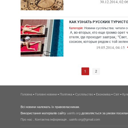
30.12.2014, 02:0
КАК УЗНАТЬ РУССКИХ ТУРИСТ
Категорія:
Новини суспільства: читати с
А, во-вторых, кто еще громко орет 
отеля, где проходит завтрак,: "Свет
сосисек, которые рядом с той зелен
19.05.2014, 04:15
1
2
Головна
•
Головні новини
•
Політика
•
Суспільство
•
Економіка
•
Світ
•
Кул
Всі новини належать їх правовласникам.
Використання матеріалів сайту
uainfo.org
дозволяється за умови посиланн
Про нас
.
Контактна інформація
.
uainfo.org@gmail.com