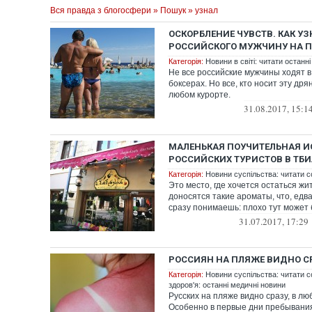
Вся правда з блогосфери
»
Пошук
» узнал
ОСКОРБЛЕНИЕ ЧУВСТВ. КАК УЗ
РОССИЙСКОГО МУЖЧИНУ НА 
Категорія:
Новини в світі: читати останні
Не все российские мужчины ходят в
боксерах. Но все, кто носит эту дрян
любом курорте.
31.08.2017, 15:1
МАЛЕНЬКАЯ ПОУЧИТЕЛЬНАЯ И
РОССИЙСКИХ ТУРИСТОВ В ТБ
Категорія:
Новини суспільства: читати с
Это место, где хочется остаться жит
доносятся такие ароматы, что, едва
сразу понимаешь: плохо тут может б
31.07.2017, 17:29
РОССИЯН НА ПЛЯЖЕ ВИДНО С
Категорія:
Новини суспільства: читати с
здоров'я: останні медичні новини
Русских на пляже видно сразу, в лю
Особенно в первые дни пребывания