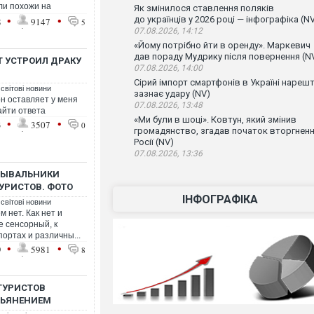
али похожи на
Як змінилося ставлення поляків
•
•
до українців у 2026 році — інфографіка (N
8
9147
5
07.08.2026, 14:12
«Йому потрібно йти в оренду». Маркевич
дав пораду Мудрику після повернення (N
 УСТРОИЛ ДРАКУ
07.08.2026, 14:00
Сірий імпорт смартфонів в Україні нарешт
 світові новини
зазнає удару (NV)
он оставляет у меня
07.08.2026, 13:48
айти ответа
«Ми були в шоці». Ковтун, який змінив
•
•
3
3507
0
громадянство, згадав початок вторгнен
Росії (NV)
07.08.2026, 13:36
МЫВАЛЬНИКИ
УРИСТОВ. ФОТО
ІНФОГРАФІКА
 світові новини
м нет. Как нет и
е сенсорный, к
ортах и различны...
•
•
9
5981
8
ТУРИСТОВ
ПЬЯНЕНИЕМ