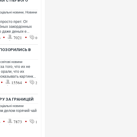
НЫ С ПЕРВОГО
оціальні новини
,
Новини
просто прет. От
ебных закордонных
 даже деньги е...
•
•
6
7021
0
Ворог завдав комбінованого 
двоє поранених. Ще десятер
після атаки БПЛА по ринку на
ОПОЗОРИЛИСЬ В
 світові новини
а того, что их не
орали, что их
оказывать картинк...
•
•
15564
2
РУ ЗА ГРАНИЦЕЙ
оціальні новини
ым делом горячий чай
•
•
3
7873
В окупованій Ялті повідомля
1
порт: над містом навис стов
ВІДЕО