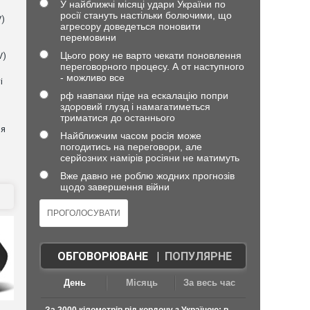
У найближчі місяці удари України по
росії стануть настільки болючими, що
V)
агресору доведеться поновити
перемовини
Цього року не варто чекати поновлення
V)
переговорного процесу. А от наступного
- можливо все
і
рф навпаки піде на ескалацію попри
здоровий глузд і намагатиметься
триматися до останнього
ня
Найближчим часом росія може
погодитись на переговори, але
серйозних намірів росіяни не матимуть
Вже давно не роблю жодних прогнозів
щодо завершення війни
ОБГОВОРЮВАНЕ
|
ПОПУЛЯРНЕ
День
Місяць
За весь час