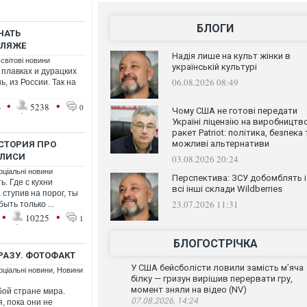
БЛОГИ
НАТЬ
ПЛЯЖЕ
Надія лише на культ жінки в
 світові новини
українській культурі
 плавках и дурацких
06.08.2026 08:49
ь, из России. Так на
•
•
4
5238
0
Чому США не готові передати
Україні ліцензію на виробництв
ракет Patriot: політика, безпека 
можливі альтернативи
СТОРИЯ ПРО
ИЛИСИ
03.08.2026 20:24
оціальні новини
Перспектива: ЗСУ добомблять і
ь. Где с кухни
всі інші склади Wildberries
 ступив на порог, ты
23.07.2026 11:31
ыть только ...
•
•
10225
1
БЛОГОСТРІЧКА
РАЗУ. ФОТОФАКТ
У США бейсболісти ловили замість м’яча
оціальні новини
,
Новини
білку — гризун вирішив перервати гру,
момент зняли на відео (NV)
бой стране мира.
07.08.2026, 14:24
, пока они не