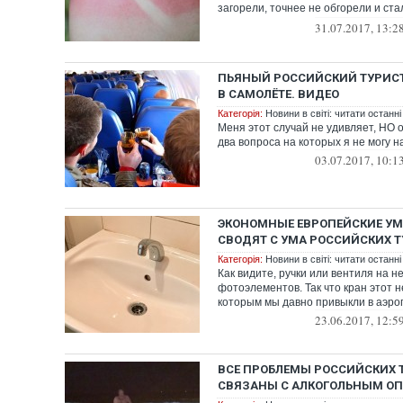
загорели, точнее не обгорели и ст
помидо...
31.07.2017, 13:2
ПЬЯНЫЙ РОССИЙСКИЙ ТУРИСТ
В САМОЛЁТЕ. ВИДЕО
Категорія:
Новини в світі: читати останні
Меня этот случай не удивляет, НО 
два вопроса на которых я не могу н
03.07.2017, 10:1
ЭКОНОМНЫЕ ЕВРОПЕЙСКИЕ У
СВОДЯТ С УМА РОССИЙСКИХ Т
Категорія:
Новини в світі: читати останні
Как видите, ручки или вентиля на не
фотоэлементов. Так что кран этот н
которым мы давно привыкли в аэроп
23.06.2017, 12:5
ВСЕ ПРОБЛЕМЫ РОССИЙСКИХ 
СВЯЗАНЫ С АЛКОГОЛЬНЫМ О