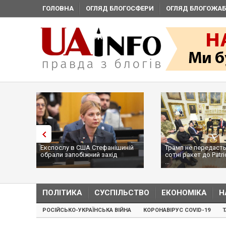
ГОЛОВНА
ОГЛЯД БЛОГОСФЕРИ
ОГЛЯД БЛОГОЖАБ
Експослу в США Стефанішиній
Трамп не передасть
обрали запобіжний захід
сотні ракет до Patri
...
ПОЛІТИКА
СУСПІЛЬСТВО
ЕКОНОМІКА
Н
РОСІЙСЬКО-УКРАЇНСЬКА ВІЙНА
КОРОНАВІРУС COVID-19