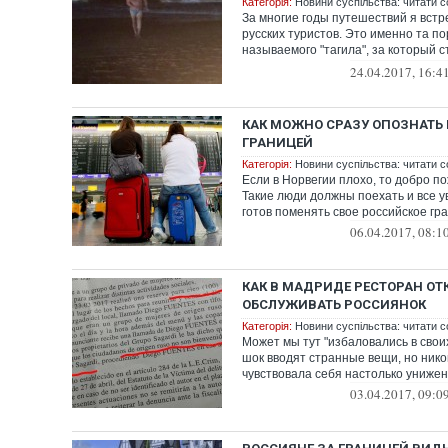
Категорія:
Новини суспільства: читати с
За многие годы путешествий я вст
русских туристов. Это именно та по
называемого "тагила", за который 
нарыва...
24.04.2017, 16:4
КАК МОЖНО СРАЗУ ОПОЗНАТЬ 
ГРАНИЦЕЙ
Категорія:
Новини суспільства: читати с
Если в Норвегии плохо, то добро п
Такие люди должны поехать и все у
готов поменять свое российское гра
06.04.2017, 08:1
КАК В МАДРИДЕ РЕСТОРАН ОТ
ОБСЛУЖИВАТЬ РОССИЯНОК
Категорія:
Новини суспільства: читати с
Может мы тут "избаловались в своих
шок вводят странные вещи, но нико
чувствовала себя настолько униже
03.04.2017, 09:0