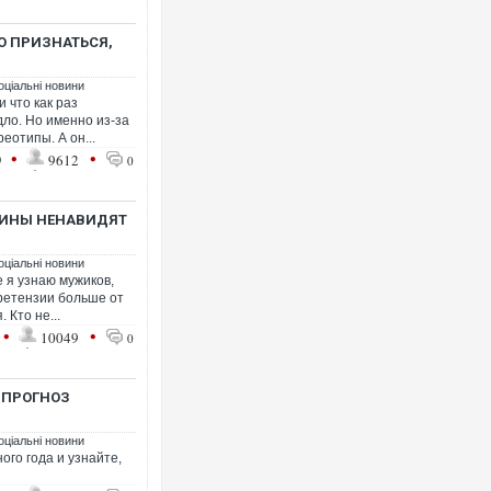
О ПРИЗНАТЬСЯ,
?
оціальні новини
и что как раз
дло. Но именно из-за
еотипы. А он...
•
•
9
9612
0
ЧИНЫ НЕНАВИДЯТ
оціальні новини
 я узнаю мужиков,
претензии больше от
 Кто не...
•
•
10049
0
? ПРОГНОЗ
оціальні новини
го года и узнайте,