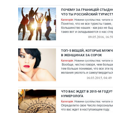
ПОЧЕМУ ЗА ГРАНИЦЕЙ СТЫДН
ЧТО ТЫ РОССИЙСКИЙ ТУРИСТ
Категорія:
Новини суспільства: читати с
Понятно, что не все туристы такие, 
большинство наших - как раз не бы
таких вот и складываются о нас стер
09.05.2016, 16:5
ТОП-5 ВЕЩЕЙ, КОТОРЫЕ МУЖ
В ЖЕНЩИНАХ ЗА СОРОК
Категорія:
Новини суспільства: читати с
Вообще, честно говоря, чем больше
тем больше понимаю, что все эти 
желания уколоть и самоутвердиться.
16.03.2015, 04:49
ЧТО ВАС ЖДЕТ В 2015-М ГОДУ
НУМЕРОЛОГА
Категорія:
Новини суспільства: читати с
Определите свое Число персонально
что вас ждет в наступающем году.