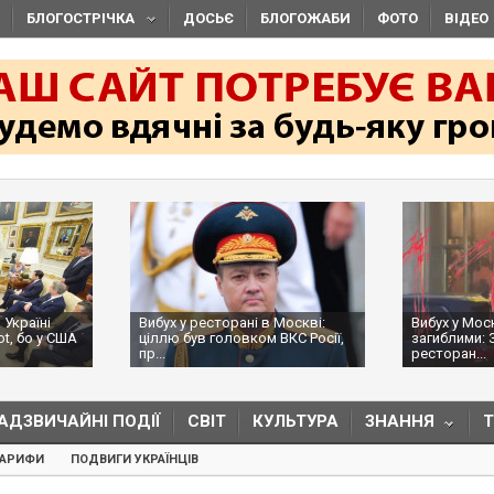
БЛОГОСТРІЧКА
ДОСЬЄ
БЛОГОЖАБИ
ФОТО
ВІДЕО
 Україні
Вибух у ресторані в Москві:
Вибух у Мос
ot, бо у США
ціллю був головком ВКС Росії,
загиблими: 
пр...
ресторан...
АДЗВИЧАЙНІ ПОДІЇ
СВІТ
КУЛЬТУРА
ЗНАННЯ
ТАРИФИ
ПОДВИГИ УКРАЇНЦІВ