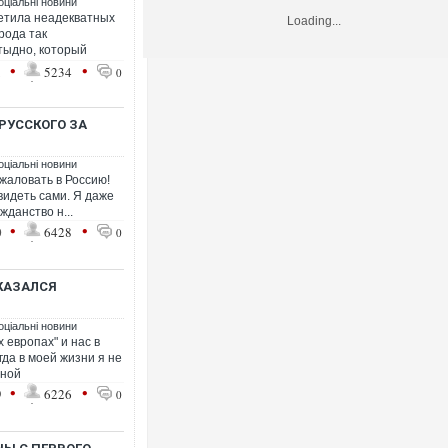
оціальні новини
ретила неадекватных
Loading...
рода так
стыдно, который
•
•
1
5234
0
РУССКОГО ЗА
оціальні новини
ожаловать в Россию!
видеть сами. Я даже
жданство н...
•
•
0
6428
0
КАЗАЛСЯ
оціальні новини
 европах" и нас в
гда в моей жизни я не
нной
•
•
9
6226
0