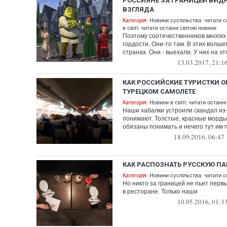
РОССИЯНЕ ЗА ГРАНИЦЕЙ ВИД
ВЗГЛЯДА
Категорія:
Новини суспільства: читати с
в світі: читати останні світові новини
Поэтому соотечественников многих 
гордости. Они-то там. В этих волш
странах. Они - выехали. У них на это
13.03.2017, 21:1
КАК РОССИЙСКИЕ ТУРИСТКИ 
ТУРЕЦКОМ САМОЛЕТЕ
Категорія:
Новини в світі: читати останні
Наши хабалки устроили скандал из-з
понимают. Толстые, красные морды 
обязаны понимать и нечего тут им п
18.09.2016, 06:47
КАК РАСПОЗНАТЬ РУССКУЮ ПА
Категорія:
Новини суспільства: читати с
Но никто за границей не пьет перв
в ресторане. Только наши
10.05.2016, 01:3