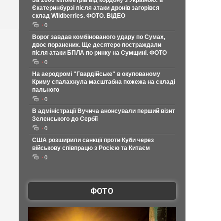
За 2000 кілометрів від кордону з Україною: в
Єкатеринбурзі після атаки дронів загорівся
склад Wildberries. ФОТО. ВІДЕО
0
Ворог завдав комбінованого удару по Сумах,
двоє поранених. Ще десятеро постраждали
після атаки БПЛА по ринку на Сумщині. ФОТО
0
На аеродромі "Гвардійське" в окупованому
Криму спалахнула масштабна пожежа на складі
пального
0
В адміністрації Вучича анонсували перший візит
Зеленського до Сербії
0
США розширили санкції проти Куби через
військову співпрацю з Росією та Китаєм
0
ФОТО