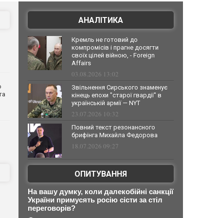
АНАЛІТИКА
Кремль не готовий до
компромісів і прагне досягти
своїх цілей війною, - Foreign
Affairs
03.08.2026 13:02
о
Звільнення Сирського знаменує
та
кінець епохи "старої гвардії" в
українській армії — NYT
23.07.2026 10:32
Повний текст резонансного
брифінга Михайла Федорова
18.07.2026 09:27
ОПИТУВАННЯ
На вашу думку, коли далекобійні санкції
України примусять росію сісти за стіл
переговорів?