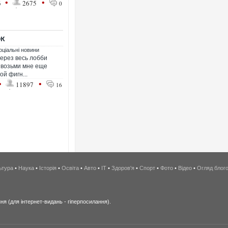
•
•
6
2675
0
ОК
оціальні новини
через весь лобби
, возьми мне еще
ой фигн...
•
•
11897
16
ьтура
•
Наука
•
Історія
•
Освіта
•
Авто
•
IT
•
Здоров'я
•
Спорт
•
Фото
•
Відео
•
Огляд блог
я (для інтернет-видань - гіперпосилання).