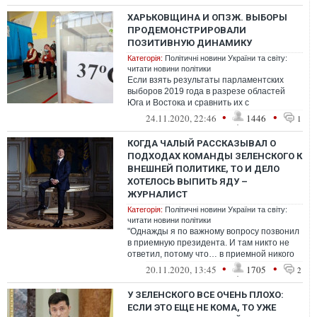
ХАРЬКОВЩИНА И ОПЗЖ. ВЫБОРЫ
ПРОДЕМОНСТРИРОВАЛИ
ПОЗИТИВНУЮ ДИНАМИКУ
Категорія:
Політичні новини України та світу:
читати новини політики
Если взять результаты парламентских
выборов 2019 года в разрезе областей
Юга и Востока и сравнить их с
результатами выборов в облсоветы в
•
•
24.11.2020, 22:46
1446
1
КОГДА ЧАЛЫЙ РАССКАЗЫВАЛ О
ПОДХОДАХ КОМАНДЫ ЗЕЛЕНСКОГО К
ВНЕШНЕЙ ПОЛИТИКЕ, ТО И ДЕЛО
ХОТЕЛОСЬ ВЫПИТЬ ЯДУ –
ЖУРНАЛИСТ
Категорія:
Політичні новини України та світу:
читати новини політики
"Однажды я по важному вопросу позвонил
в приемную президента. И там никто не
ответил, потому что… в приемной никого
не было. Как мне потом объясняли
•
•
20.11.2020, 13:45
1705
2
У ЗЕЛЕНСКОГО ВСЕ ОЧЕНЬ ПЛОХО:
ЕСЛИ ЭТО ЕЩЕ НЕ КОМА, ТО УЖЕ