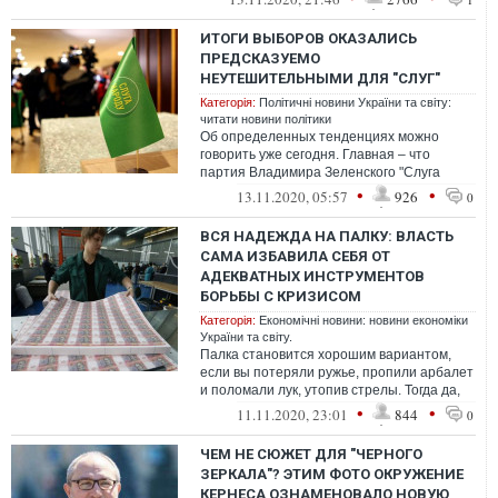
ИТОГИ ВЫБОРОВ ОКАЗАЛИСЬ
ПРЕДСКАЗУЕМО
НЕУТЕШИТЕЛЬНЫМИ ДЛЯ "СЛУГ"
Категорія:
Політичні новини України та світу:
читати новини політики
Об определенных тенденциях можно
говорить уже сегодня. Главная – что
партия Владимира Зеленского "Слуга
народа" перестала быть "партией власти"
•
•
13.11.2020, 05:57
926
0
ВСЯ НАДЕЖДА НА ПАЛКУ: ВЛАСТЬ
САМА ИЗБАВИЛА СЕБЯ ОТ
АДЕКВАТНЫХ ИНСТРУМЕНТОВ
БОРЬБЫ С КРИЗИСОМ
Категорія:
Економічні новини: новини економіки
України та світу.
Палка становится хорошим вариантом,
если вы потеряли ружье, пропили арбалет
и поломали лук, утопив стрелы. Тогда да,
палка уже хороший вариант
•
•
11.11.2020, 23:01
844
0
ЧЕМ НЕ СЮЖЕТ ДЛЯ "ЧЕРНОГО
ЗЕРКАЛА"? ЭТИМ ФОТО ОКРУЖЕНИЕ
КЕРНЕСА ОЗНАМЕНОВАЛО НОВУЮ