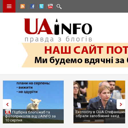
Експослу в США Стефанішині
Підбірка блогожаб та
обрали запобіжний захід
фотоприколів від UAINFO за
10 серпня