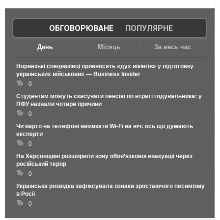
ОБГОВОРЮВАНЕ
|
ПОПУЛЯРНЕ
День
Місяць
За весь час
Норвезькі спецназівці привносять «дух вікінгів» у підготовку
українських військових — Business Insider
0
Студентам можуть скасувати пенсію по втраті годувальника: у
ПФУ назвали чотири причини
0
Чи варто на телефонi вимикати Wi-Fi на ніч: ось що думають
експерти
0
На Херсонщині розширили зону обов’язкової евакуації через
російський терор
0
Українська розвідка зафіксувала ознаки зростаючого песимізму
в Росії
0