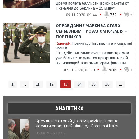
Время полета баллистической ракеты от
Пхеньяна до Берлина – 25 минут
•
•
09.11.2020, 09:44
752
2
ОПРАВДАНИЕ МАРКИВА СТАЛО
СЕРЬЕЗНЫМ ПРОВАЛОМ КРЕМЛЯ –
ПОРТНИКОВ
Категорія:
Новини суспільства: читати соціальні
новини
Это действительно очень важно: Кремлю
уже больше не удастся прикрывать свой
выпирающий, как грыжа, срам фиговым
листочком итальянского приговора
•
•
07.11.2020, 01:30
2016
1
13
1
...
11
12
14
15
16
...
357
АНАЛІТИКА
Кремль не готовий до компромісів і прагне
досягти своїх цілей війною, - Foreign Affairs
03.08.2026 13:02