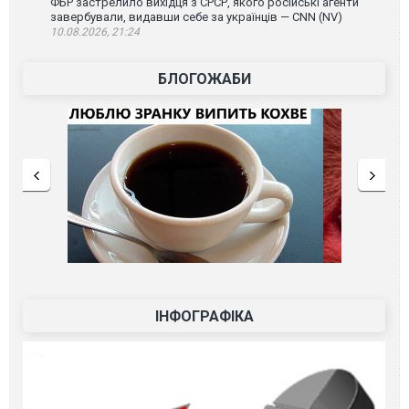
ФБР застрелило вихідця з СРСР, якого російські агенти
завербували, видавши себе за українців — CNN (NV)
10.08.2026, 21:24
БЛОГОЖАБИ
ІНФОГРАФІКА