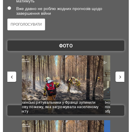
матимуть
Вже давно не роблю жодних прогнозів щодо
завершення війни
ФОТО
зупинили
Іноземні технології вбивають українців: ГУР
Росіяни вд
аселеному
показало дипломатам західні компоненти у
постраждал
ВІДЕО
зброї агресора. ФОТО