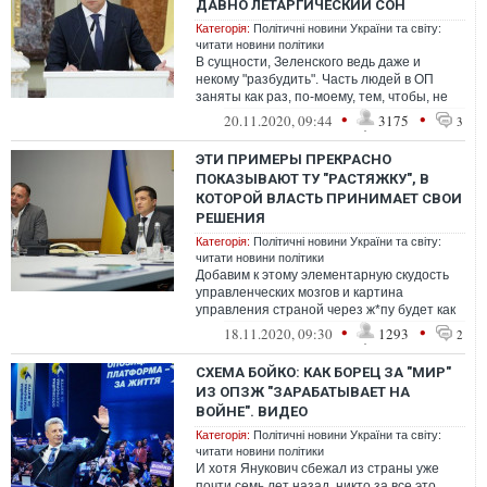
ДАВНО ЛЕТАРГИЧЕСКИЙ СОН
Категорія:
Політичні новини України та світу:
читати новини політики
В сущности, Зеленского ведь даже и
некому "разбудить". Часть людей в ОП
заняты как раз, по-моему, тем, чтобы, не
дай Бог, к президенту часом
•
•
20.11.2020, 09:44
3175
3
ЭТИ ПРИМЕРЫ ПРЕКРАСНО
ПОКАЗЫВАЮТ ТУ "РАСТЯЖКУ", В
КОТОРОЙ ВЛАСТЬ ПРИНИМАЕТ СВОИ
РЕШЕНИЯ
Категорія:
Політичні новини України та світу:
читати новини політики
Добавим к этому элементарную скудость
управленческих мозгов и картина
управления страной через ж*пу будет как
на ладони. Власть хапуг-временщиков
•
•
18.11.2020, 09:30
1293
2
СХЕМА БОЙКО: КАК БОРЕЦ ЗА "МИР"
ИЗ ОПЗЖ "ЗАРАБАТЫВАЕТ НА
ВОЙНЕ". ВИДЕО
Категорія:
Політичні новини України та світу:
читати новини політики
И хотя Янукович сбежал из страны уже
почти семь лет назад, никто за все это