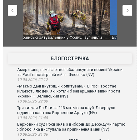
зупинили
Біля гольф-клубу Трампа перехопили три літаки.
Дві пускові
аселеному
ВІДЕО
ГУР із "Gro
високоварті
БЛОГОСТРІЧКА
Американці намагаються збалансувати позиції України
та Росії в повітряній війні - Фесенко (NV)
10.08.2026, 22:12
«Маємо дані внутрішніх опитувань». В Росії зростає
кількість людей, які хотіли б завершення війни проти
України — Зеленський (NV)
10.08.2026, 22:00
Три титули Ла Ліги та 213 матчів за клуб: Ліверпуль
підписав капітана Барселони Араухо (NV)
10.08.2026, 21:48
Верховний суд Росії зняв з виборів до Держдуми партію
Яблоко, яка виступала за припинення війни (NV)
10.08.2026, 21:36