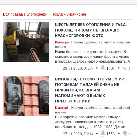
Вся правда з блогосфери
»
Пошук
» украинские
ШЕСТЬ ЛЕТ БЕЗ ОТОПЛЕНИЯ И ГАЗА:
ПОХОЖЕ, НИКОМУ НЕТ ДЕЛА ДО
КРАСНОГОРОВКИ. ФОТО
Категорія:
Новини суспільства: читати соціальні
новини
Нигде больше не видел такой разрухи. В
основном вдоль всей линии фронта жизнь
в городах удалось как-то нормализовать. А
Красногоровку будто бросили
•
•
28.11.2020, 01:57
1001
1
ВИНОВНЫ, ПОТОМУ ЧТО УМЕРЛИ?
ПОТОМКАМ ПАЛАЧЕЙ ОЧЕНЬ НЕ
НРАВИТСЯ, КОГДА ИМ
НАПОМИНАЮТ О БЫЛЫХ
ПРЕСТУПЛЕНИЯХ
Категорія:
Новини суспільства: читати соціальні
новини
В Запорожье разбили мемориальную
доску, установленную в память о детях,
погибших от голода в 1932–1933. Детям,
вся "вина" которых в том, что они умерл...
•
•
27.11.2020, 23:14
1553
2