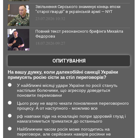
Звільнення Сирського знаменує кінець епохи
"старої гвардії" в українській армії — NYT
23.07.2026 10:32
Повний текст резонансного брифінга Михайла
Федорова
18.07.2026 09:27
ОПИТУВАННЯ
На вашу думку, коли далекобійні санкції України
примусять росію сісти за стіл переговорів?
У найближчі місяці удари України по росії стануть
настільки болючими, що агресору доведеться
поновити перемовини
Цього року не варто чекати поновлення переговорного
процесу. А от наступного - можливо все
рф навпаки піде на ескалацію попри здоровий глузд і
намагатиметься триматися до останнього
Найближчим часом росія може погодитись на
переговори, але серйозних намірів росіяни не