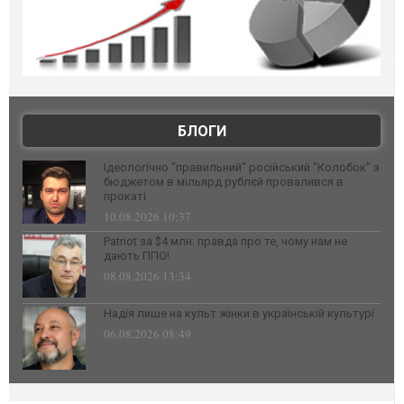
БЛОГИ
Ідеологічно "правильний" російський "Колобок" з
бюджетом в мільярд рублєй провалився в
прокаті
10.08.2026 10:37
Patriot за $4 млн: правда про те, чому нам не
дають ППО!
08.08.2026 13:34
Надія лише на культ жінки в українській культурі
06.08.2026 08:49