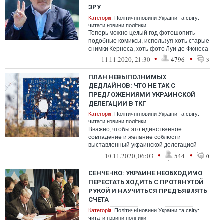
ЭРУ
Категорія:
Політичні новини України та світу:
читати новини політики
Теперь можно целый год фотошопить
подобные комиксы, используя хоть старые
снимки Кернеса, хоть фото Луи де Фюнеса
и управлять городом от имени недеесп...
•
•
11.11.2020, 21:30
4796
3
ПЛАН НЕВЫПОЛНИМЫХ
ДЕДЛАЙНОВ: ЧТО НЕ ТАК С
ПРЕДЛОЖЕНИЯМИ УКРАИНСКОЙ
ДЕЛЕГАЦИИ В ТКГ
Категорія:
Політичні новини України та світу:
читати новини політики
Вважно, чтобы это единственное
совпадение и желание соблюсти
выставленный украинской делегацией
дедлайн не победило здравый смысл и не
•
•
10.11.2020, 06:03
544
0
СЕНЧЕНКО: УКРАИНЕ НЕОБХОДИМО
ПЕРЕСТАТЬ ХОДИТЬ С ПРОТЯНУТОЙ
РУКОЙ И НАУЧИТЬСЯ ПРЕДЪЯВЛЯТЬ
СЧЕТА
Категорія:
Політичні новини України та світу:
читати новини політики