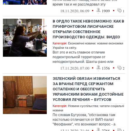
время так и не расследовал эту
коррупционную схему и не попытался
•
•
18.11.2020, 06:09
1909
1
В ОРДЛО ТАКОЕ НЕВОЗМОЖНО: КАК В
ПРИФРОНТОВОМ ЛИСИЧАНСКЕ
ОТКРЫЛИ СОБСТВЕННОЕ
ПРОИЗВОДСТВО ОДЕЖДЫ. ВИДЕО
Категорія:
Економічні новини: новини економіки
України та світу.
Вот это и есть главное отличие
подконтрольной территории от
неподконтрольной. Шахты рано или
поздно закроются везде. Но в Украине
•
•
17.11.2020, 07:00
1356
2
есть
ЗЕЛЕНСКИЙ ОБЯЗАН ИЗВИНИТЬСЯ
ЗА ВРАНЬЕ ПЕРЕД СЕРЖАНТОМ
ОСТАПЕНКО И ОБЕСПЕЧИТЬ
УКРАИНСКИМ ВОИНАМ ДОСТОЙНЫЕ
УСЛОВИЯ ЛЕЧЕНИЯ – БУТУСОВ
Категорія:
Новини суспільства: читати соціальні
новини
По словам Бутусова, "обстановка там
настолько отличается от ВИП-палат
"Феофании", что возникает вопрос - а
почему солдат лечат не там, а в убитой
•
•
13.11.2020, 21:46
2766
1