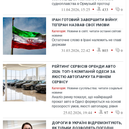
судноплавства в Ормузькій протоці
•
•
11.04.2026, 15:25
433
0
ІРАН ГОТОВИЙ ЗАВЕРШИТИ ВІЙНУ:
ТЕГЕРАН НАЗВАВ СВОЇ УМОВИ
Категорія:
Новини в світі: читати останні світові
новини
Остаточне слово в Ірані належить не главі
держави
•
•
31.03.2026, 22:42
803
0
РЕЙТИНГ СЕРВІСІВ ОРЕНДИ АВТО
2026: ТОП-5 КОМПАНІЙ ОДЕСИ ЗА
ЯКІСТЮ АВТОПАРКУ ТА РІВНЕМ
СЕРВІСУ
Категорія:
Новини суспільства: читати соціальні
новини
Аналіз ринку показує, що найкращий
прокат авто в Одесі формується на основі
прозорості умов, якості автопарку, рівня
сервісу та лояльності клієнтів
•
•
25.02.2026, 19:44
97
0
ДОРОГИ В УКРАЇНІ ВІДРЕМОНТУЮТЬ,
ЯК ТІЛЬКИ ДОЗВОЛЯТЬ ПОГОДНІ