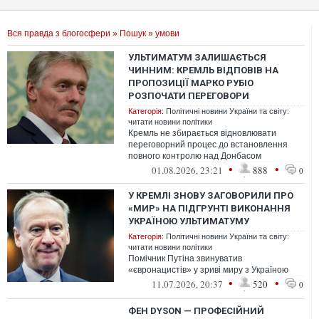
Вся правда з блогосфери
»
Пошук
» умови
УЛЬТИМАТУМ ЗАЛИШАЄТЬСЯ
ЧИННИМ: КРЕМЛЬ ВІДПОВІВ НА
ПРОПОЗИЦІЇ МАРКО РУБІО
РОЗПОЧАТИ ПЕРЕГОВОРИ
Категорія:
Політичні новини України та світу:
читати новини політики
Кремль не збирається відновлювати
переговорний процес до встановлення
повного контролю над Донбасом
•
•
01.08.2026, 23:21
888
0
У КРЕМЛІ ЗНОВУ ЗАГОВОРИЛИ ПРО
«МИР» НА ПІДГРУНТІ ВИКОНАННЯ
УКРАЇНОЮ УЛЬТИМАТУМУ
Категорія:
Політичні новини України та світу:
читати новини політики
Помічник Путіна звинуватив
«євронацистів» у зриві миру з Україною
•
•
11.07.2026, 20:37
520
0
ФЕН DYSON — ПРОФЕСІЙНИЙ