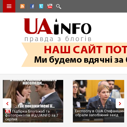
Експослу в США Стефанішині
Підбірка блогожаб та
обрали запобіжний захід
фотоприколів від UAINFO за 7
серпня