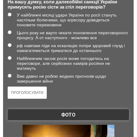
На вашу думку, коли далекобійні санкції України
примусять росію сісти за стіл переговорів?
У найближчі місяці удари України по росії стануть
настільки болючими, що агресору доведеться
поновити перемовини
Цього року не варто чекати поновлення переговорного
процесу. А от наступного - можливо все
рф навпаки піде на ескалацію попри здоровий глузд і
намагатиметься триматися до останнього
Найближчим часом росія може погодитись на
переговори, але серйозних намірів росіяни не
матимуть
Вже давно не роблю жодних прогнозів щодо
завершення війни
ФОТО