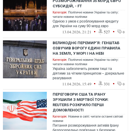
РОЗМОРОЖУВАННЯ 35 МЛРД ЄВРО
СУБСИДІЙ, - FT
Категорія:
Політичні новини України та світу:
читати новини політики
Однією з умов є розблокування кредиту
для України на суму 90 млрд євро
•
•
13.04.2026, 21:21
527
0
ВЕЛИКОДНЄ ПЕРЕМИР'Я: ГЕНШТАБ
ОЗВУЧИВ ВОРОГУ ЄДИНІ ПРАВИЛА
НА ЗЕМЛІ, У МОРІ І НА НЕБІ
Категорія:
Політичні новини України та світу:
читати новини політики
Україна забезпечить режим тиші та
діятиме за чітким принципом – дзеркальне
реагування
•
•
11.04.2026, 15:49
331
0
ПЕРЕГОВОРИ США ТА ІРАНУ
ЗРУШИЛИ З МЕРТВОЇ ТОЧКИ:
REUTERS РОЗКРИЛО ПЕРШІ
ДОМОВЛЕНОСТІ
Категорія:
Новини в світі: читати останні світові
новини
Питання розморожування активів Ірану
безпосередньо пов'язане з безпекою