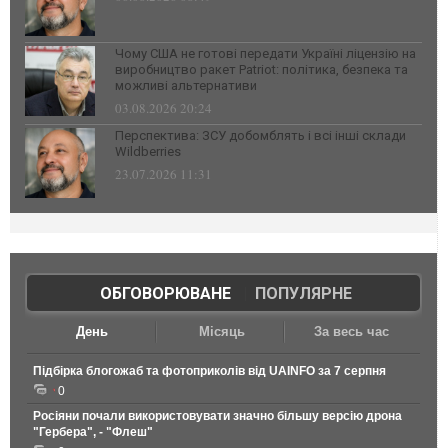
Чому США не готові передати Україні ліцензію на
виробництво ракет Patriot: політика, безпека та
можливі альтернативи
03.08.2026 20:24
Перспектива: ЗСУ добомблять і всі інші склади
Wildberries
23.07.2026 11:31
ОБГОВОРЮВАНЕ
|
ПОПУЛЯРНЕ
День
Місяць
За весь час
Підбірка блогожаб та фотоприколів від UAINFO за 7 серпня
0
Росіяни почали використовувати значно більшу версію дрона
"Гербера", - "Флеш"