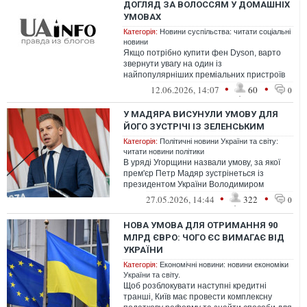
ДОГЛЯД ЗА ВОЛОССЯМ У ДОМАШНІХ
УМОВАХ
Категорія:
Новини суспільства: читати соціальні
новини
Якщо потрібно купити фен Dyson, варто
звернути увагу на один із
найпопулярніших преміальних пристроїв
для догляду за волоссям. Фени цього
•
•
12.06.2026, 14:07
60
0
бренду стали...
У МАДЯРА ВИСУНУЛИ УМОВУ ДЛЯ
ЙОГО ЗУСТРІЧІ ІЗ ЗЕЛЕНСЬКИМ
Категорія:
Політичні новини України та світу:
читати новини політики
В уряді Угорщини назвали умову, за якої
прем'єр Петр Мадяр зустрінеться із
президентом України Володимиром
Зеленським.
•
•
27.05.2026, 14:44
322
0
НОВА УМОВА ДЛЯ ОТРИМАННЯ 90
МЛРД ЄВРО: ЧОГО ЄС ВИМАГАЄ ВІД
УКРАЇНИ
Категорія:
Економічні новини: новини економіки
України та світу.
Щоб розблокувати наступні кредитні
транші, Київ має провести комплексну