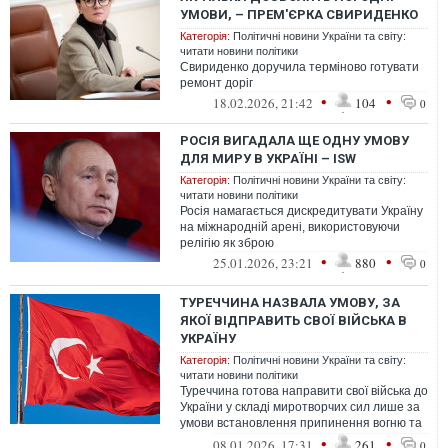
УМОВИ, – ПРЕМ'ЄРКА СВИРИДЕНКО
Категорія:
Політичні новини України та світу:
читати новини політики
Свириденко доручила терміново готувати
ремонт доріг
•
•
18.02.2026, 21:42
104
0
РОСІЯ ВИГАДАЛА ЩЕ ОДНУ УМОВУ
ДЛЯ МИРУ В УКРАЇНІ – ISW
Категорія:
Політичні новини України та світу:
читати новини політики
Росія намагається дискредитувати Україну
на міжнародній арені, використовуючи
релігію як зброю
•
•
25.01.2026, 23:21
880
0
ТУРЕЧЧИНА НАЗВАЛА УМОВУ, ЗА
ЯКОЇ ВІДПРАВИТЬ СВОЇ ВІЙСЬКА В
УКРАЇНУ
Категорія:
Політичні новини України та світу:
читати новини політики
Туреччина готова направити свої війська до
України у складі миротворчих сил лише за
умови встановлення припинення вогню та
чіткого визначення місії й ...
•
•
08.01.2026, 17:31
261
0