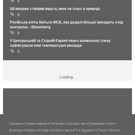
0
ШІ вперше створив віруси, яких не існує в природі
0
Російська еліта боїться ФСБ, яка дедалі більше виходить з-під
контролю, - Bloomberg
0
У Центральній та Східній Європі через аномальну спеку
зафіксували нові температурні рекорди
0
Loading...
Головна
•
Головні новини
•
Політика
•
Суспільство
•
Економіка
беспроводной
•
Світ
•
Культура
•
Наука
•
Історія
•
Освіта
•
Авто
•
IT
•
Здоров'я
интернет
•
Спорт
•
Фото
•