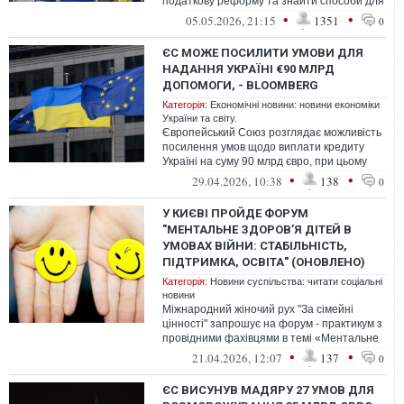
податкову реформу та знайти способи для
максимального залучення внутрішніх фін...
•
•
05.05.2026, 21:15
1351
0
ЄС МОЖЕ ПОСИЛИТИ УМОВИ ДЛЯ
НАДАННЯ УКРАЇНІ €90 МЛРД
ДОПОМОГИ, - BLOOMBERG
Категорія:
Економічні новини: новини економіки
України та світу.
Європейський Союз розглядає можливість
посилення умов щодо виплати кредиту
Україні на суму 90 млрд євро, при цьому
частина виплат залежатиме від запро...
•
•
29.04.2026, 10:38
138
0
У КИЄВІ ПРОЙДЕ ФОРУМ
"МЕНТАЛЬНЕ ЗДОРОВ’Я ДІТЕЙ В
УМОВАХ ВІЙНИ: СТАБІЛЬНІСТЬ,
ПІДТРИМКА, ОСВІТА" (ОНОВЛЕНО)
Категорія:
Новини суспільства: читати соціальні
новини
Міжнародний жіночий рух "За сімейні
цінності" запрошує на форум - практикум з
провідними фахівцями в темі «Ментальне
здоровʼя дітей»
•
•
21.04.2026, 12:07
137
0
ЄС ВИСУНУВ МАДЯРУ 27 УМОВ ДЛЯ