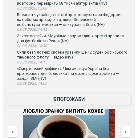
повторно перевірить 58 тисяч абітурієнтів (NV)
08.08.2026, 15:00
Більшість українців готові проголосувати за Федорова
на виборах президента, якщо Зеленський
не балотуватиметься — опитування Socis (NV)
08.08.2026, 14:45
Закрутив гайки. Моурінью запровадив жорсткі правила
для футболістів Реала (NV)
08.08.2026, 14:30
Сили безпілотних систем уразили ще 12 суден російського
тіньового флоту — відео (NV)
08.08.2026, 14:15
«Смертельний дефіцит». Чим ризикує Україна без
протиракет для балістики і чи можна щось зробити —
західні ЗМІ (NV)
08.08.2026, 14:00
БЛОГОЖАБИ