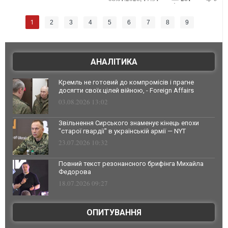
1
2
3
4
5
6
7
8
9
АНАЛІТИКА
Кремль не готовий до компромісів і прагне
досягти своїх цілей війною, - Foreign Affairs
03.08.2026 13:02
Звільнення Сирського знаменує кінець епохи
"старої гвардії" в українській армії — NYT
23.07.2026 10:32
Повний текст резонансного брифінга Михайла
Федорова
18.07.2026 09:27
ОПИТУВАННЯ