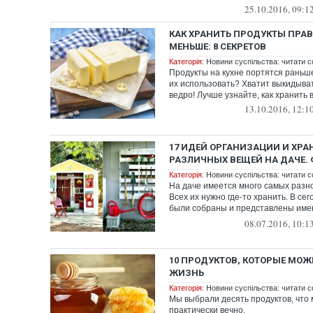
25.10.2016, 09:1
КАК ХРАНИТЬ ПРОДУКТЫ ПРАВ
МЕНЬШЕ: 8 СЕКРЕТОВ
Категорія:
Новини суспільства: читати с
Продукты на кухне портятся раньше
их использовать? Хватит выкидыват
ведро! Лучше узнайте, как хранить в
13.10.2016, 12:1
17 ИДЕЙ ОРГАНИЗАЦИИ И ХРА
РАЗЛИЧНЫХ ВЕЩЕЙ НА ДАЧЕ.
Категорія:
Новини суспільства: читати с
На даче имеется много самых разн
Всех их нужно где-то хранить. В с
были собраны и представлены име
для...
08.07.2016, 10:1
10 ПРОДУКТОВ, КОТОРЫЕ МОЖ
ЖИЗНЬ
Категорія:
Новини суспільства: читати с
Мы выбрали десять продуктов, что 
практически вечно.