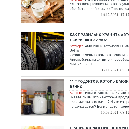
Ультрапастеризация молока. Звучит
обработанное, "не живое", не поле
16.12.2021, 17:1
КАК ПРАВИЛЬНО ХРАНИТЬ АВ
ПОКРЫШКИ ЗИМОЙ
Категорія:
Автоновини: автомобільні нови
UAinfo
Сезон замены покрышек в самом ра
Автомобилисты активно «переобув
зимние шины.
03.11.2021, 03:3
11 ПРОДУКТОВ, КОТОРЫЕ МОЖ
ВЕЧНО
Категорія:
Новини суспільства: читати с
Знаете ли вы, что некоторые проду
практически всю жизнь? И что со в
не ухудшается? Если знаете – хорош
15.03.2021, 08:1
ПРАВИЛА ХРАНЕНИЯ ПРОДУКТ