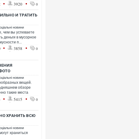
•
•
2
3920
0
ИЛЬНО И ТРАТИТЬ
оціальні новини
, чем вы успеваете
ь деньги в мусорное
Ворог завдав комбінованого у
кусности п...
двоє поранених. Ще десятеро
•
•
0
3858
0
після атаки БПЛА по ринку на 
НЕНИЯ
 ФОТО
оціальні новини
ообразных вещей.
егодняшнем обзоре
нно такие места
•
•
3
5415
0
НО ХРАНИТЬ ВСЮ
За 2000 кілометрів від кордон
Єкатеринбурзі після атаки дро
оціальні новини
склад Wildberries. ФОТО. ВІДЕ
могут храниться