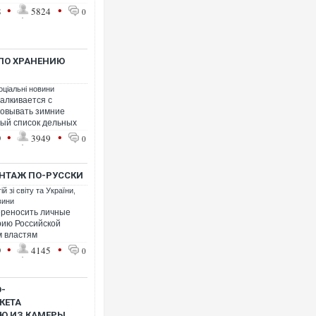
•
•
8
5824
0
ПО ХРАНЕНИЮ
оціальні новини
алкивается с
ковывать зимние
ный список дельных
•
•
9
3949
0
АНТАЖ ПО-РУССКИ
й зі світу та України
,
вини
ереносить личные
рию Российской
м властям
•
•
9
4145
0
-
КЕТА
Ю ИЗ КАМЕРЫ