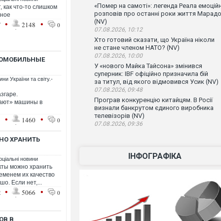
«Помер на самоті»: легенда Реала емоцій
, как что-то слишком
розповів про останні роки життя Марад
зное
(NV)
•
•
7
2148
0
07.08.2026, 10:12
Хто готовий сказати, що Україна ніколи
не стане членом НАТО? (NV)
07.08.2026, 10:00
ТОМОБИЛЬНЫЕ
У «нового Майка Тайсона» змінився
суперник: IBF офіційно призначила бій
ни України та світу.-
за титул, від якого відмовився Усик (NV)
07.08.2026, 09:48
згаре.
Програв конкуренцію китайцям. В Росії
ают» машины в
визнали банкрутом єдиного виробника
телевізорів (NV)
•
•
1
1460
0
07.08.2026, 09:36
НО ХРАНИТЬ
ІНФОГРАФІКА
оціальні новини
кты можно хранить
ременем их качество
о. Если нет,...
•
•
2
5066
0
ОВ В