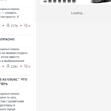
оціальні новини
е — сложить
Loading...
так просто. А
•
•
5
2776
0
НАПРАСНО
оціальні новини
о не можем создать
 итоге вместо
ты и выброшенная
•
•
6
2281
0
 AS USUAL”. ЧТО
ПЕРЬ
оціальні новини
,
аїни та світу.
ства с развитыми
 доллары и
ного банка