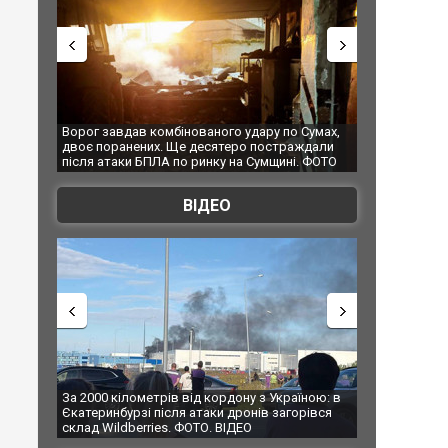
дару по Сумах,
За 2000 кілометрів від кордону з Україною: в
"Мої 
 постраждали
Єкатеринбурзі після атаки дронів загорівся
супер
Сумщині. ФОТО
склад Wildberries. ФОТО. ВІДЕО
ВІДЕО
у з Україною: в
В Таїланді футболіст загинув від удару
Топпо
нів загорівся
блискавки під час матчу: ще 12 людей
підоз
О
постраждали. ВІДЕО