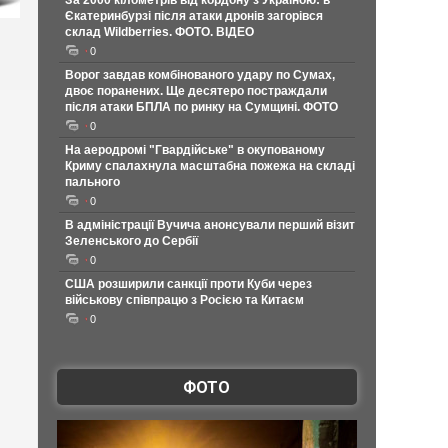
За 2000 кілометрів від кордону з Україною: в
Єкатеринбурзі після атаки дронів загорівся
склад Wildberries. ФОТО. ВІДЕО
0
Ворог завдав комбінованого удару по Сумах,
двоє поранених. Ще десятеро постраждали
після атаки БПЛА по ринку на Сумщині. ФОТО
0
На аеродромі "Гвардійське" в окупованому
Криму спалахнула масштабна пожежа на складі
пального
0
В адміністрації Вучича анонсували перший візит
Зеленського до Сербії
0
США розширили санкції проти Куби через
військову співпрацю з Росією та Китаєм
0
ФОТО