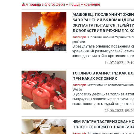
Вся правда з блогосфери
»
Пошук
» хранение
МАШОВЕЦ: ПОСЛЕ УНИЧТОЖЕН
БАЗ ХРАНЕНИЯ БК КОМАНДОВ
ОКУПАНТА ПЫТАЕТСЯ ПЕРЕЙТИ
ДОВОЛЬСТВИЕ В РЕЖИМЕ "С К
Категорія:
Політичні новини України та с
політики
В результате огневого поражения с
хранения БК разных уровней, отме
командования войск противника на
боеприпас...
14.07.2022, 12:1
ТОПЛИВО В КАНИСТРЕ: КАК ДО
ПРИ КАКИХ УСЛОВИЯХ
Категорія:
Автоновини: автомобільні нови
UAinfo
В условиях дефицита топлива авт
вынуждены запасаться горючим впр
возможность, то каждый старается 
топ...
23.06.2022, 09:2
ЧЕМ УЛЬТРАПАСТЕРИЗОВАННО
ПОЛЕЗНЕЕ СВЕЖЕГО. РАЗВЕИ
Категорія:
Новини суспільства: читати с