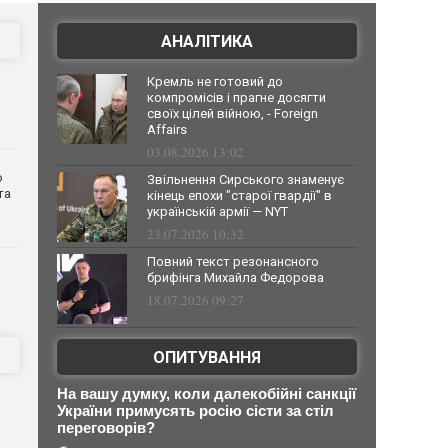
АНАЛІТИКА
Кремль не готовий до
компромісів і прагне досягти
своїх цілей війною, - Foreign
Affairs
03.08.2026 13:02
о
Звільнення Сирського знаменує
та
кінець епохи "старої гвардії" в
українській армії — NYT
23.07.2026 10:32
Повний текст резонансного
брифінга Михайла Федорова
18.07.2026 09:27
ОПИТУВАННЯ
На вашу думку, коли далекобійні санкції
України примусять росію сісти за стіл
переговорів?