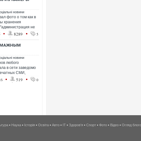
оціальні новини
ал фото о том как в
ры хранения
 "администрация не
•
•
5
8289
5
БУМАЖНЫМ
оціальні новини
ров любого
ала в сети заведомо
печатных СМИ,
•
•
26
519
0
ьтура
•
Наука
•
Історія
•
Освіта
•
Авто
•
IT
•
Здоров'я
•
Спорт
•
Фото
•
Відео
•
Огляд блог