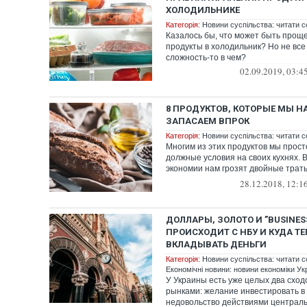
ХОЛОДИЛЬНИКЕ
Категорія:
Новини суспільства: читати с
Казалось бы, что может быть прощ
продукты в холодильник? Но не все 
сложность-то в чем?
02.09.2019, 03:4
8 ПРОДУКТОВ, КОТОРЫЕ МЫ 
ЗАПАСАЕМ ВПРОК
Категорія:
Новини суспільства: читати с
Многим из этих продуктов мы прост
должные условия на своих кухнях. В
экономии нам грозят двойные тра
ед...
28.12.2018, 12:1
ДОЛЛАРЫ, ЗОЛОТО И ”BUSINESS
ПРОИСХОДИТ С НБУ И КУДА ТЕ
ВКЛАДЫВАТЬ ДЕНЬГИ
Категорія:
Новини суспільства: читати с
Економічні новини: новини економіки Укр
У Украины есть уже целых два сход
рынками: желание инвестировать в
недовольство действиями централь