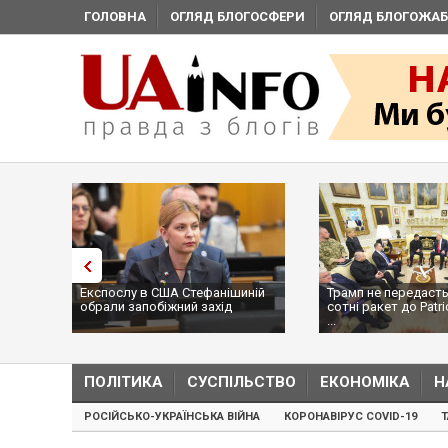
ГОЛОВНА
ОГЛЯД БЛОГОСФЕРИ
ОГЛЯД БЛОГОЖАБ
Експослу в США Стефанішиній
Трамп не передасть
обрали запобіжний захід
сотні ракет до Patri
...
ПОЛІТИКА
СУСПІЛЬСТВО
ЕКОНОМІКА
Н
РОСІЙСЬКО-УКРАЇНСЬКА ВІЙНА
КОРОНАВІРУС COVID-19