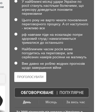
У найближчі місяці удари України по
но
росії стануть настільки болючими, що
они
агресору доведеться поновити
перемовини
Цього року не варто чекати поновлення
переговорного процесу. А от наступного
- можливо все
рф навпаки піде на ескалацію попри
здоровий глузд і намагатиметься
триматися до останнього
Найближчим часом росія може
погодитись на переговори, але
серйозних намірів росіяни не матимуть
Вже давно не роблю жодних прогнозів
щодо завершення війни
ОБГОВОРЮВАНЕ
|
ПОПУЛЯРНЕ
День
Місяць
За весь час