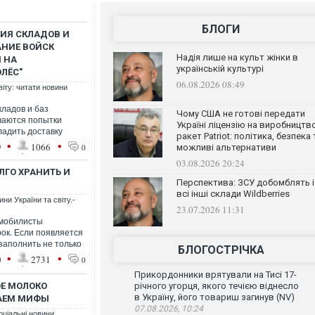
БЛОГИ
ИЯ СКЛАДОВ И
АНИЕ ВОЙСК
Надія лише на культ жінки в
 НА
українській культурі
ОЛЁС"
06.08.2026 08:49
віту: читати новини
кладов и баз
Чому США не готові передати
чаются попытки
Україні ліцензію на виробництв
ладить доставку
ракет Patriot: політика, безпека 
•
•
9
1066
0
можливі альтернативи
03.08.2026 20:24
ЛГО ХРАНИТЬ И
Перспектива: ЗСУ добомблять і
всі інші склади Wildberries
ни України та світу.-
23.07.2026 11:31
омобилисты
ок. Если появляется
заполнить не только
БЛОГОСТРІЧКА
•
•
0
2731
0
Прикордонники врятували на Тисі 17-
Е МОЛОКО
річного угорця, якого течією віднесло
в Україну, його товариш загинув (NV)
ВАЕМ МИФЫ
07.08.2026, 10:24
оціальні новини