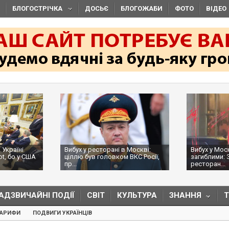
БЛОГОСТРІЧКА
ДОСЬЄ
БЛОГОЖАБИ
ФОТО
ВІДЕО
 Україні
Вибух у ресторані в Москві:
Вибух у Мос
ot, бо у США
ціллю був головком ВКС Росії,
загиблими: 
пр...
ресторан...
АДЗВИЧАЙНІ ПОДІЇ
СВІТ
КУЛЬТУРА
ЗНАННЯ
ТАРИФИ
ПОДВИГИ УКРАЇНЦІВ