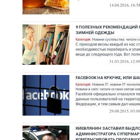
14.04.2016, 16:5
9 ПОЛЕЗНЫХ РЕКОМЕНДАЦИЙ 
ЗИМНЕЙ ОДЕЖДЫ
Категорія:
Новини суспільства: читати с
С приходом весны каждый из нас ст
необходимостью перебирать и упа
вещи до следующего года. Вот пол
совето...
31.03.2016, 12:0
FACEBOOK НА КРЮЧКЕ, ИЛИ Ш
Категорія:
Новини ІТ: новини ІТ-технологі
Новини в світі: читати останні світові но
Facebook официально отказался п
данные пользователей на террито
Федерации, и тем самым дал наши
формальный пово...
29.08.2015, 03:0
КИЕВЛЯНИН ЗАСТАВИЛ БЫДЛО
АДМИНИСТРАТОРА СУПЕРМАР
КОМПЕНСИРОВАТЬ ПРОПАВШУ