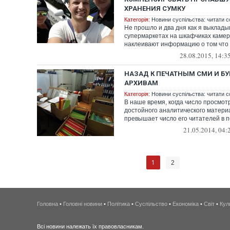
ХРАНЕНИЯ СУМКУ
Категорія:
Новини суспільства: читати с
Не прошло и два дня как я выкладыв
супермаркетах на шкафчиках каме
наклеивают информацию о том что
нес...
28.08.2015, 14:3
НАЗАД К ПЕЧАТНЫМ СМИ И 
АРХИВАМ
Категорія:
Новини суспільства: читати с
В наше время, когда число просмот
достойного аналитического матери
превышает число его читателей в 
казалось...
21.05.2014, 04:
1
2
Головна
•
Головні новини
•
Політика
•
Суспільство
•
Економіка
•
Світ
•
Кул
Всі новини належать їх правовласникам.