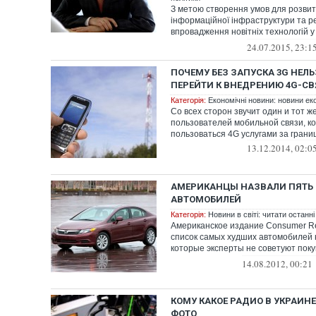
З метою створення умов для розвит
інформаційної інфраструктури та ре
впровадження новітніх технологій у
телекомунікацій, з...
24.07.2015, 23:1
ПОЧЕМУ БЕЗ ЗАПУСКА 3G НЕЛЬ
ПЕРЕЙТИ К ВНЕДРЕНИЮ 4G-С
Категорія:
Економічні новини: новини еко
Со всех сторон звучит один и тот ж
пользователей мобильной связи, к
пользоватьcя 4G услугами за границе
13.12.2014, 02:0
АМЕРИКАНЦЫ НАЗВАЛИ ПЯТЬ
АВТОМОБИЛЕЙ
Категорія:
Новини в світі: читати останні
Американское издание Consumer Re
список самых худших автомобилей
которые эксперты не советуют поку
об...
14.08.2012, 00:21
КОМУ КАКОЕ РАДИО В УКРАИН
ФОТО