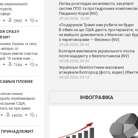
Литва розглядає можливість закупівлі
ку національної
систем ППО та протидронних комплексів
сурсів,
Південної Кореї (NV)
 сфері
09.08.2026, 10:00
•
•
5
2902
0
«Подарунків Трамп нам робити не буде».
В обмін на що США дають протиракети, ч
ЗЯ СРАЗУ
не вийшло домовитися з Маском і що бу
ВЯЗИ?
з переговорами — Фесенко (NV)
номіки України та світу.
09.08.2026, 09:45
е вопрос от
Болгарія викликала українського посла
оторые имели счастье
після інциденту з безпілотником (NV)
й. "А зачем нам ...
09.08.2026, 09:30
•
•
5
7184
0
Українські безпілотники масовано
атакували Бєлгород (фото, відео) (Факти
09.08.2026, 09:15
 САМЫХ ПЛОХИХ
 світові новини
ІНФОГРАФІКА
ports опубликовало
 на рынке США,
пать ни при каких
•
•
14026
1
Е ПРИНАДЛЕЖИТ.