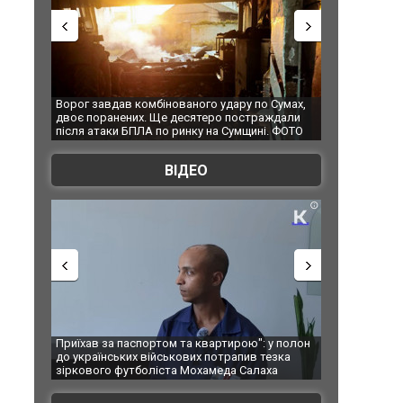
Ворог завдав комбінованого удару по Сумах,
За 2000 кілометр
двоє поранених. Ще десятеро постраждали
Єкатеринбурзі пі
після атаки БПЛА по ринку на Сумщині. ФОТО
склад Wildberrie
ВІДЕО
Приїхав за паспортом та квартирою": у полон
Одесу накрила п
до українських військових потрапив тезка
ураганним вітр
зіркового футболіста Мохамеда Салаха