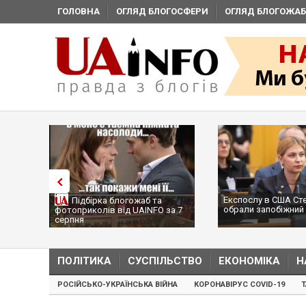
ГОЛОВНА
ОГЛЯД БЛОГОСФЕРИ
ОГЛЯД БЛОГОЖАБ
Експослу в США Ст
Підбірка блогожаб та
обрали запобіжний 
фотоприколів від UAINFO за 7
серпня
ПОЛІТИКА
СУСПІЛЬСТВО
ЕКОНОМІКА
Н
РОСІЙСЬКО-УКРАЇНСЬКА ВІЙНА
КОРОНАВІРУС COVID-19