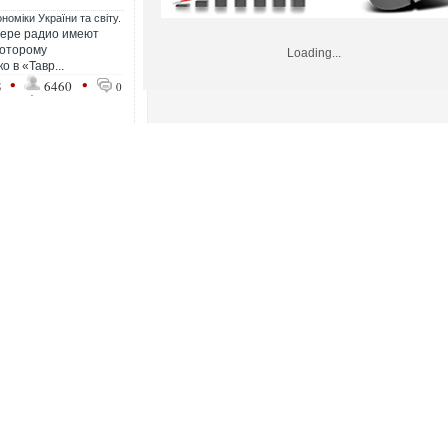
номіки України та світу.
фере радио имеют
которому
Loading...
 в «Тавр...
•
•
8
6460
0