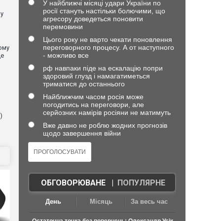
У найближчі місяці удари України по
росії стануть настільки болючими, що
 у
агресору доведеться поновити
перемовини
Цього року не варто чекати поновлення
переговорного процесу. А от наступного
ому
- можливо все
де
рф навпаки піде на ескалацію попри
здоровий глузд і намагатиметься
триматися до останнього
Найближчим часом росія може
погодитись на переговори, але
серйозних намірів росіяни не матимуть
)
Вже давно не роблю жодних прогнозів
щодо завершення війни
ОБГОВОРЮВАНЕ
|
ПОПУЛЯРНЕ
День
Місяць
За весь час