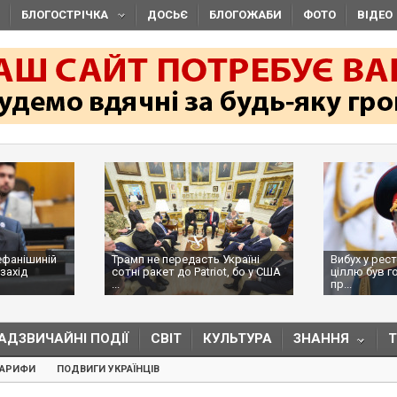
БЛОГОСТРІЧКА
ДОСЬЄ
БЛОГОЖАБИ
ФОТО
ВІДЕО
ефанішиній
Трамп не передасть Україні
Вибух у рес
захід
сотні ракет до Patriot, бо у США
ціллю був г
...
пр...
АДЗВИЧАЙНІ ПОДІЇ
СВІТ
КУЛЬТУРА
ЗНАННЯ
ТАРИФИ
ПОДВИГИ УКРАЇНЦІВ