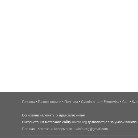
Головна
•
Головні новини
•
Політика
•
Суспільство
•
Економіка
•
Світ
•
Кул
Всі новини належать їх правовласникам.
Використання матеріалів сайту
uainfo.org
дозволяється за умови посиланн
Про нас
.
Контактна інформація
.
uainfo.org@gmail.com