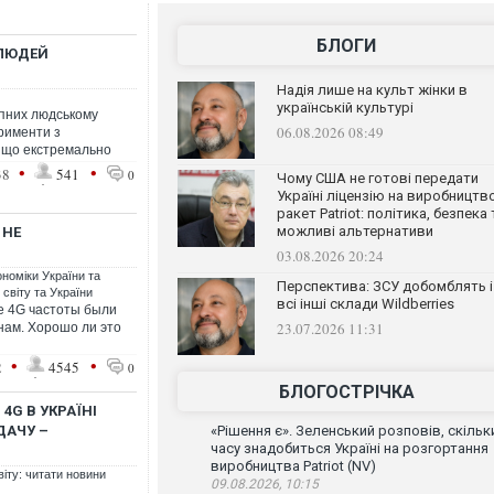
БЛОГИ
 ЛЮДЕЙ
Надія лише на культ жінки в
українській культурі
упних людському
06.08.2026 08:49
ерименти з
, що екстремально
•
•
38
541
0
Чому США не готові передати
Україні ліцензію на виробництв
ракет Patriot: політика, безпека 
можливі альтернативи
 НЕ
03.08.2026 20:24
ономіки України та
Перспектива: ЗСУ добомблять і
 світу та України
всі інші склади Wildberries
ре 4G частоты были
23.07.2026 11:31
нам. Хорошо ли это
•
•
2
4545
0
БЛОГОСТРІЧКА
4G В УКРАЇНІ
ДАЧУ –
«Рішення є». Зеленський розповів, скільк
часу знадобиться Україні на розгортання
виробництва Patriot (NV)
віту: читати новини
09.08.2026, 10:15