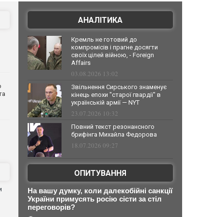
АНАЛІТИКА
Кремль не готовий до
компромісів і прагне досягти
своїх цілей війною, - Foreign
Affairs
03.08.2026 13:02
о
Звільнення Сирського знаменує
та
кінець епохи "старої гвардії" в
українській армії — NYT
23.07.2026 10:32
Повний текст резонансного
брифінга Михайла Федорова
18.07.2026 09:27
ОПИТУВАННЯ
и
На вашу думку, коли далекобійні санкції
України примусять росію сісти за стіл
переговорів?