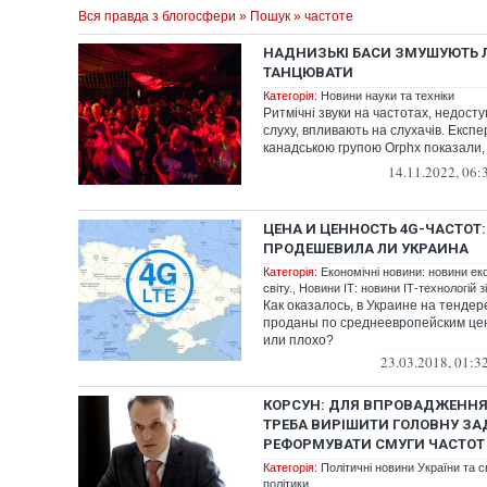
Вся правда з блогосфери
»
Пошук
» частоте
НАДНИЗЬКІ БАСИ ЗМУШУЮТЬ
ТАНЦЮВАТИ
Категорія:
Новини науки та техніки
Ритмічні звуки на частотах, недост
слуху, впливають на слухачів. Експ
канадською групою Orphx показали
низьк...
14.11.2022, 06:
ЦЕНА И ЦЕННОСТЬ 4G-ЧАСТОТ:
ПРОДЕШЕВИЛА ЛИ УКРАИНА
Категорія:
Економічні новини: новини ек
світу.
,
Новини ІТ: новини ІТ-технологій зі
Как оказалось, в Украине на тенде
проданы по среднеевропейским це
или плохо?
23.03.2018, 01:3
КОРСУН: ДЛЯ ВПРОВАДЖЕННЯ 
ТРЕБА ВИРІШИТИ ГОЛОВНУ ЗА
РЕФОРМУВАТИ СМУГИ ЧАСТОТ
Категорія:
Політичні новини України та с
політики