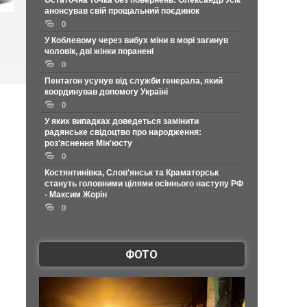
Остаточна точка без повернень: Олександр Усік
анонсував свій прощальний поєдинок
0
У Коблевому через вибух міни в морі загинув
чоловік, дві жінки поранені
0
Пентагон усунув від служби генерала, який
координував допомогу Україні
0
У яких випадках доведеться замінити
радянське свідоцтво про народження:
роз'яснення Мін'юсту
0
Костянтинівка, Слов'янськ та Краматорськ
стануть головними цілями осіннього наступу РФ
- Максим Жорін
0
ФОТО