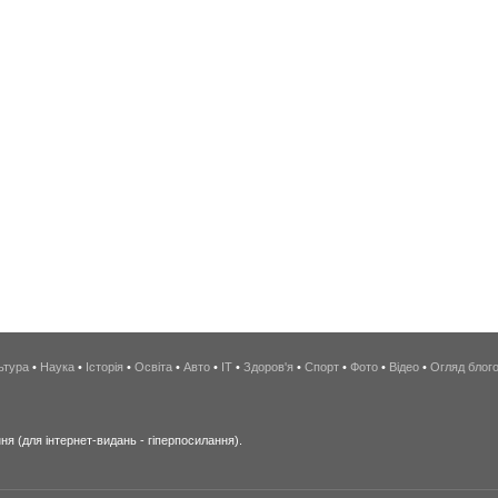
ьтура
•
Наука
•
Історія
•
Освіта
•
Авто
•
IT
•
Здоров'я
•
Спорт
•
Фото
•
Відео
•
Огляд блог
я (для інтернет-видань - гіперпосилання).