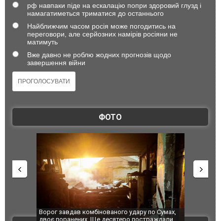
рф навпаки піде на ескалацію попри здоровий глузд і
намагатиметься триматися до останнього
Найближчим часом росія може погодитись на
переговори, але серйозних намірів росіяни не
матимуть
Вже давно не роблю жодних прогнозів щодо
завершення війни
ФОТО
Ворог завдав комбінованого удару по Сумах,
За 2000 кіло
двоє поранених. Ще десятеро постраждали
Єкатеринбурз