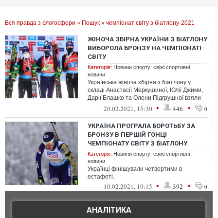
Вся правда з блогосфери
»
Пошук
» чемпіонат світу з біатлону-2021
ЖІНОЧА ЗБІРНА УКРАЇНИ З БІАТЛОНУ
ВИБОРОЛА БРОНЗУ НА ЧЕМПІОНАТІ
СВІТУ
Категорія:
Новини спорту: свіжі спортивні
новини
Українська жіноча збірна з біатлону у
складі Анастасії Меркушиної, Юлії Джими,
Дарії Блашко та Олени Підгрушної взяли
бронзу на чемпіонаті світу в Пок...
•
•
20.02.2021, 15:30
446
0
УКРАЇНА ПРОГРАЛА БОРОТЬБУ ЗА
БРОНЗУ В ПЕРШІЙ ГОНЦІ
ЧЕМПІОНАТУ СВІТУ З БІАТЛОНУ
Категорія:
Новини спорту: свіжі спортивні
новини
Українці фінішували четвертими в
естафеті.
•
•
10.02.2021, 19:15
392
0
АНАЛІТИКА