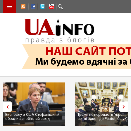
Експослу в США Стефанішиній
Трамп не передасть Україні
обрали запобіжний захід
сотні ракет до Patriot, бо у С
...