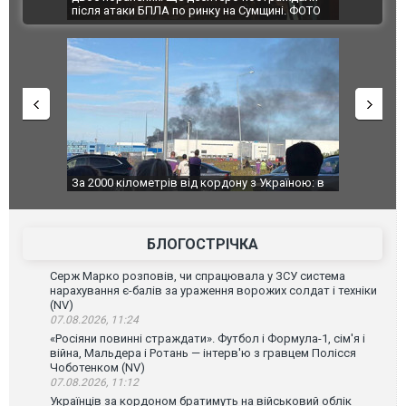
ВІДЕО
після атаки БПЛА по ринку на Сумщині. ФОТО
склад Wildbe
За 2000 кілометрів від кордону з Україною: в
В Таїланді ф
Єкатеринбурзі після атаки дронів загорівся
блискавки пі
склад Wildberries. ФОТО. ВІДЕО
постраждали
БЛОГОСТРІЧКА
Серж Марко розповів, чи спрацювала у ЗСУ система
нарахування є-балів за ураження ворожих солдат і техніки
(NV)
07.08.2026, 11:24
«Росіяни повинні страждати». Футбол і Формула-1, сім'я і
війна, Мальдера і Ротань — інтерв'ю з гравцем Полісся
Чоботенком (NV)
07.08.2026, 11:12
Українців за кордоном братимуть на військовий облік