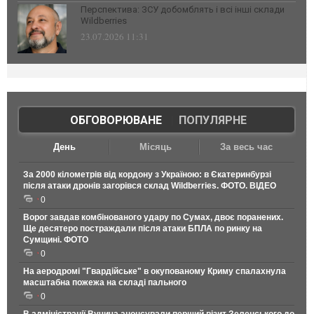
Перспектива: ЗСУ добомблять і всі інші склади
Wildberries
23.07.2026 11:31
ОБГОВОРЮВАНЕ
|
ПОПУЛЯРНЕ
День
Місяць
За весь час
За 2000 кілометрів від кордону з Україною: в Єкатеринбурзі
після атаки дронів загорівся склад Wildberries. ФОТО. ВІДЕО
0
Ворог завдав комбінованого удару по Сумах, двоє поранених.
Ще десятеро постраждали після атаки БПЛА по ринку на
Сумщині. ФОТО
0
На аеродромі "Гвардійське" в окупованому Криму спалахнула
масштабна пожежа на складі пального
0