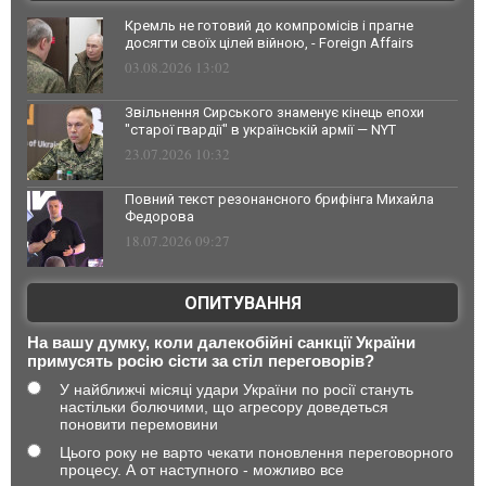
Кремль не готовий до компромісів і прагне
досягти своїх цілей війною, - Foreign Affairs
03.08.2026 13:02
Звільнення Сирського знаменує кінець епохи
"старої гвардії" в українській армії — NYT
23.07.2026 10:32
Повний текст резонансного брифінга Михайла
Федорова
18.07.2026 09:27
ОПИТУВАННЯ
На вашу думку, коли далекобійні санкції України
примусять росію сісти за стіл переговорів?
У найближчі місяці удари України по росії стануть
настільки болючими, що агресору доведеться
поновити перемовини
Цього року не варто чекати поновлення переговорного
процесу. А от наступного - можливо все