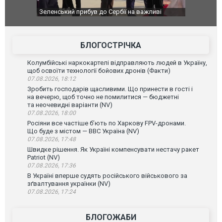
Зеленський прибув до Сербії на важливі
"Вони воюють
перемовини
Чернівцях в
зневажливих
ВІДЕО
БЛОГОСТРІЧКА
Колумбійські наркокартелі відправляють людей в Україну,
щоб освоїти технології бойових дронів (Факти)
07.08.2026, 18:12
Зробить господарів щасливими. Що принести в гості і
на вечерю, щоб точно не помилитися — бюджетні
та неочевидні варіанти (NV)
07.08.2026, 18:00
Росіяни все частіше бʼють по Харкову FPV-дронами.
Що буде з містом — ВВС Україна (NV)
07.08.2026, 17:48
Швидке рішення. Як Україні компенсувати нестачу ракет
Patriot (NV)
07.08.2026, 17:36
В Україні вперше судять російського військового за
зґвалтування українки (NV)
07.08.2026, 17:24
БЛОГОЖАБИ