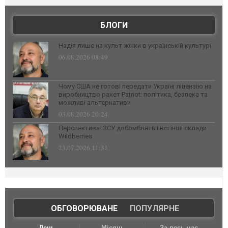
БЛОГИ
Надія лише на культ жінки в українській культурі
06.08.2026 08:49
Чому США не готові передати Україні ліцензію на
виробництво ракет Patriot: політика, безпека та
можливі альтернативи
03.08.2026 20:24
Перспектива: ЗСУ добомблять і всі інші склади
Wildberries
23.07.2026 11:31
ОБГОВОРЮВАНЕ
|
ПОПУЛЯРНЕ
День
Місяць
За весь час