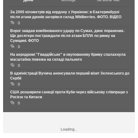
За 2000 кілометрів від кордону з Україною: в Єкатеринбурзі
після атаки дронів загорівся склад Wildberries. ФОТО. ВІДЕО
0
Ворог завдав комбінованого удару по Сумах, двоє поранених.
Ще десятеро постраждали після атаки БПЛА по ринку на
Сумщині. ФОТО
0
На аеродромі "Гвардійське" в окупованому Криму спалахнула
масштабна пожежа на складі пального
0
В адміністрації Вучича анонсували перший візит Зеленського до
Сербії
0
США розширили санкції проти Куби через військову співпрацю з
Росією та Китаєм
0
Loading...