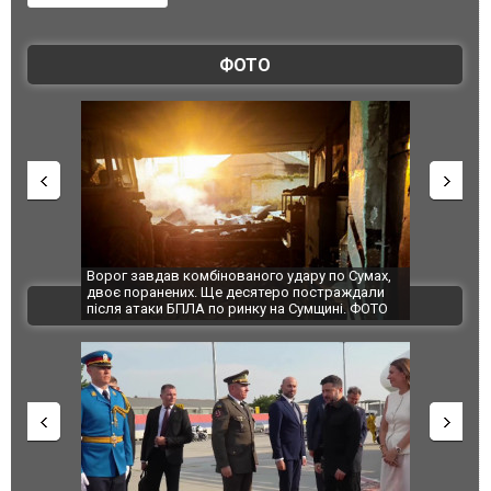
ФОТО
Ворог завдав комбінованого удару по Сумах,
За 2000 кіло
двоє поранених. Ще десятеро постраждали
Єкатеринбурз
ВІДЕО
після атаки БПЛА по ринку на Сумщині. ФОТО
склад Wildbe