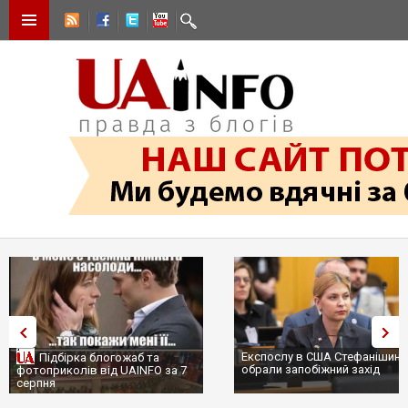
Експослу в США Стефанішині
Підбірка блогожаб та
обрали запобіжний захід
фотоприколів від UAINFO за 7
серпня