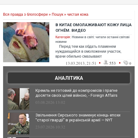
Вся правда з блогосфери
»
Пошук
» чистая кожа
В КИТАЕ ОМОЛАЖИВАЮТ КОЖУ ЛИЦА
ОГНЁМ. ВИДЕО
Категорія:
Новини в світі: читати останні світові
новини
Перед тем как обдать пламенем
нуждающийся в омоложении участок,
врачи обильно смазывают
его«специальным эликсиром», а за...
•
•
13.03.2013, 21:51
553
0
АНАЛІТИКА
Кремль не готовий до компромісів і прагне
досягти своїх цілей війною, - Foreign Affairs
03.08.2026 13:02
Звільнення Сирського знаменує кінець епохи
"старої гвардії" в українській армії — NYT
23.07.2026 10:32