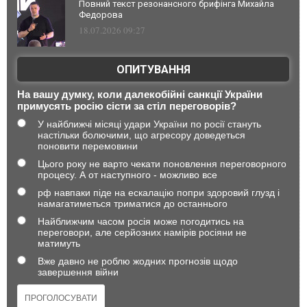
Повний текст резонансного брифінга Михайла
Федорова
18.07.2026 09:27
ОПИТУВАННЯ
На вашу думку, коли далекобійні санкції України
примусять росію сісти за стіл переговорів?
У найближчі місяці удари України по росії стануть
настільки болючими, що агресору доведеться
поновити перемовини
Цього року не варто чекати поновлення переговорного
процесу. А от наступного - можливо все
рф навпаки піде на ескалацію попри здоровий глузд і
намагатиметься триматися до останнього
Найближчим часом росія може погодитись на
переговори, але серйозних намірів росіяни не
матимуть
Вже давно не роблю жодних прогнозів щодо
завершення війни