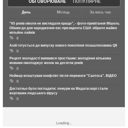
ОБГОВОРЮВАНЕ
|
ПОПУЛЯРНЕ
День
Місяць
За весь час
"65 років ніколи не виглядали краще", - фото-привітання Мішель
Обами до дня народження екс-президента США зібрало майже
мільйон лайків
0
Audi готується до випуску нового покоління позашляховика Q8
0
Рецепт молодості виявився простішим: володіння кількома
мовами омолоджує мозок на десяток років
0
Неймар влаштував конфлікт після перемоги "Сантоса". ВІДЕО
0
Достатньо було погладити: лемури на Мадагаскарі стали
жертвами людського вірусу
0
Loading...