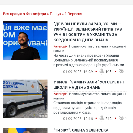
Вся правда з блогосфери
»
Пошук
» 1 Вересня
"ДЕ Б ВИ НЕ БУЛИ ЗАРАЗ, УСІ МИ —
УКРАЇНЦІ". ЗЕЛЕНСЬКИЙ ПРИВІТАВ
УЧНІВ І ОСВІТЯН В УКРАЇНІ ТА ЗА
КОРДОНОМ ІЗ ДНЕМ ЗНАНЬ
Категорія:
Новини суспільства: читати соціальні
новини
На честь Дня знань президент України
Володимир Зеленський поспілкувався
в режимі відеоконференції з українськими
учнями та освітянами і привітав їх із...
•
•
01.09.2023, 16:29
105
0
У КИЄВІ "ЗАМІНУВАЛИ" УСІ СЕРЕДНІ
ШКОЛИ НА ДЕНЬ ЗНАНЬ
Категорія:
Новини суспільства: читати соціальні
новини
Столична поліція отримала інформацію
щодо замінування усіх середніх шкіл
розташованих у Києві.
•
•
01.09.2023, 12:16
242
0
"ТИ ЯК?". ОЛЕНА ЗЕЛЕНСЬКА