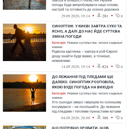
Завтра в більшості областей України
погода буде випробовувати наші голови,
настрій та готовність до осінніх дорожніх
заторів.
•
•
29.09.2020, 19:14
281
0
СИНОПТИК: У КИЄВІ ЗАВТРА СУХО ТА
ЯСНО, А ДАЛІ ДО НАС ЙДЕ СУТТЄВА
ЗМІНА ПОГОДИ
Категорія:
Новини суспільства: читати соціальні
новини
Рідкісна картинка – завтра в усій Європі
дощу знайти буде важко, а точніше,
неможливо.
•
•
14.09.2020, 19:14
824
0
ДО ЛЕЖАННЯ ПІД ПЛЕДАМИ ЩЕ
ДАЛЕКО: СИНОПТИК РОЗПОВІЛА,
ЯКОЮ БУДЕ ПОГОДА НА ВИХІДНІ
Категорія:
Новини суспільства: читати соціальні
новини
Хто сьогодні змерз і вирішив по-осінньому
посумувати – не поспішайте. До лежання
під пледами і теплими пухнастими котами
під боком ще далеко.
•
•
04.09.2020, 20:00
380
0
ЩО ПОТРІБНО ЗРОБИТИ, ЩОБ