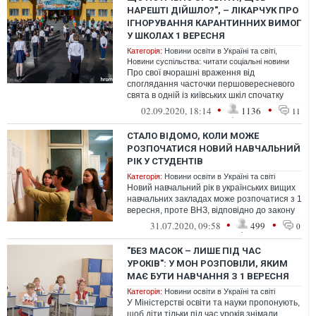
НАРЕШТІ ДІЙШЛО?", – ЛІКАРЧУК ПРО
ІГНОРУВАННЯ КАРАНТИННИХ ВИМОГ
У ШКОЛАХ 1 ВЕРЕСНЯ
Категорія:
Новини освіти в Україні та світі
,
Новини суспільства: читати соціальні новини
Про свої вчорашні враження від
споглядання часточки першовересневого
свята в одній із київських шкіл спочатку
вирішив не писати. Бо думав, що це була ...
•
•
02.09.2020, 18:14
1136
11
СТАЛО ВІДОМО, КОЛИ МОЖЕ
РОЗПОЧАТИСЯ НОВИЙ НАВЧАЛЬНИЙ
РІК У СТУДЕНТІВ
Категорія:
Новини освіти в Україні та світі
Новий навчальний рік в українських вищих
навчальних закладах може розпочатися з 1
вересня, проте ВНЗ, відповідно до закону
про вищу освіту, мають прав...
•
•
31.07.2020, 09:58
499
0
"БЕЗ МАСОК – ЛИШЕ ПІД ЧАС
УРОКІВ": У МОН РОЗПОВІЛИ, ЯКИМ
МАЄ БУТИ НАВЧАННЯ З 1 ВЕРЕСНЯ
Категорія:
Новини освіти в Україні та світі
У Міністерстві освіти та науки пропонують,
щоб діти тільки під час уроків знімали