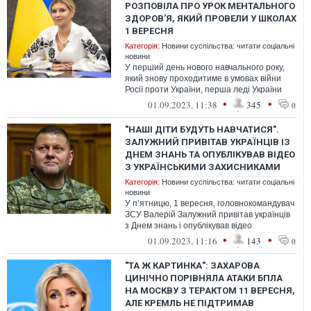
РОЗПОВІЛА ПРО УРОК МЕНТАЛЬНОГО
ЗДОРОВ’Я, ЯКИЙ ПРОВЕЛИ У ШКОЛАХ
1 ВЕРЕСНЯ
Категорія:
Новини суспільства: читати соціальні
новини
У перший день нового навчального року,
який знову проходитиме в умовах війни
Росії проти України, перша леді України
розповіла про урок, що відбувся 1...
•
•
01.09.2023, 11:38
345
0
"НАШІ ДІТИ БУДУТЬ НАВЧАТИСЯ".
ЗАЛУЖНИЙ ПРИВІТАВ УКРАЇНЦІВ ІЗ
ДНЕМ ЗНАНЬ ТА ОПУБЛІКУВАВ ВІДЕО
З УКРАЇНСЬКИМИ ЗАХИСНИКАМИ
Категорія:
Новини суспільства: читати соціальні
новини
У п’ятницю, 1 вересня, головнокомандувач
ЗСУ Валерій Залужний привітав українців
з Днем знань і опублікував відео
з українськими захисниками.
•
•
01.09.2023, 11:16
143
0
"ТА Ж КАРТИНКА": ЗАХАРОВА
ЦИНІЧНО ПОРІВНЯЛА АТАКИ БПЛА
НА МОСКВУ З ТЕРАКТОМ 11 ВЕРЕСНЯ,
АЛЕ КРЕМЛЬ НЕ ПІДТРИМАВ