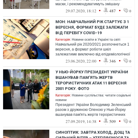
маски, і рекомендуватимуть змішану
форму навчання.
•
•
29.07.2020, 18:12
487
0
МОН: НАВЧАЛЬНИЙ РІК СТАРТУЄ З 1
ВЕРЕСНЯ, ФОРМАТ БУДЕ ЗАЛЕЖАТИ
ВІД ПЕРЕБІГУ COVID-19
Категорія:
Новини освіти в Україні та світі
Навчальний рік 2020/2021 розпочнеться 1
вересня, а формат роботи шкіл
залежатиме виключно від епідеміологічної
ситуації в країні
•
•
23.06.2020, 22:00
346
0
У НЬЮ-ЙОРКУ ПРЕЗИДЕНТ УКРАЇНИ
ВШАНУВАВ ПАМ'ЯТЬ ЖЕРТВ
ТЕРОРИСТИЧНИХ АТАК 11 ВЕРЕСНЯ
2001 РОКУ. ФОТО
Категорія:
Новини суспільства: читати соціальні
новини
Президент України Володимир Зеленський
разом з дружиною Оленою у Нью-Йорку
вшанував пам'ять жертв терористичних
атак 11 вересня 2001 року.
•
•
27.09.2019, 14:38
509
0
СИНОПТИК: ЗАВТРА ХОЛОД, ДОЩ ТА
СИЛЬНИЙ ВІТЕР – УТЕПЛЯЄМОСЯ ТА