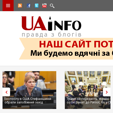
Експослу в США Стефанішиній
Трамп не передасть Україні
обрали запобіжний захід
сотні ракет до Patriot, бо у С
...