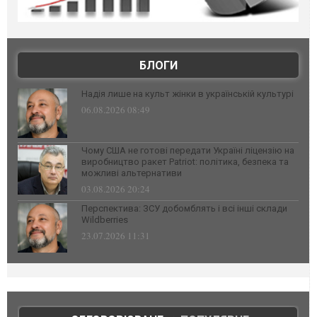
БЛОГИ
Надія лише на культ жінки в українській культурі
06.08.2026 08:49
Чому США не готові передати Україні ліцензію на
виробництво ракет Patriot: політика, безпека та
можливі альтернативи
03.08.2026 20:24
Перспектива: ЗСУ добомблять і всі інші склади
Wildberries
23.07.2026 11:31