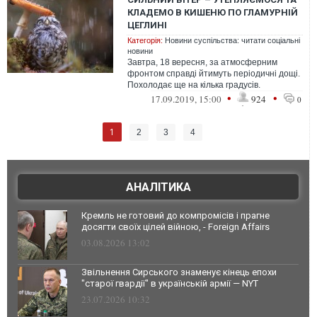
КЛАДЕМО В КИШЕНЮ ПО ГЛАМУРНІЙ
ЦЕГЛИНІ
Категорія:
Новини суспільства: читати соціальні
новини
Завтра, 18 вересня, за атмосферним
фронтом справді йтимуть періодичні дощі.
Похолодає ще на кілька градусів.
•
•
17.09.2019, 15:00
924
0
1
2
3
4
АНАЛІТИКА
Кремль не готовий до компромісів і прагне
досягти своїх цілей війною, - Foreign Affairs
03.08.2026 13:02
Звільнення Сирського знаменує кінець епохи
"старої гвардії" в українській армії — NYT
23.07.2026 10:32