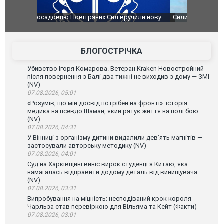
чили нову
Сили оборони уразили Ярославський НПЗ:
Неймар вла
губернатор регіону заявив про наймасштабнішу
"Сантоса".
атаку. ВІДЕО
БЛОГОСТРІЧКА
Убивство Ігоря Комарова. Ветеран Kraken Новостройний
після повернення з Балі два тижні не виходив з дому — ЗМІ
(NV)
07.08.2026, 05:01
«Розумів, що мій досвід потрібен на фронті»: історія
медика на псевдо Шаман, який рятує життя на полі бою
(NV)
07.08.2026, 04:31
У Вінниці з організму дитини видалили дев’ять магнітів —
застосували авторську методику (NV)
07.08.2026, 04:01
Суд на Харківщині виніс вирок студенці з Китаю, яка
намагалась відправити додому деталь від винищувача
(NV)
07.08.2026, 03:31
Випробування на міцність: несподіваний крок короля
Чарльза став перевіркою для Вільяма та Кейт (Факти)
07.08.2026, 03:01