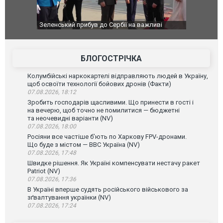
ербії на важливі
"Вони воюють, самі хочуть воювати, бо дурні": 
Чернівцях водія маршрутки звільнили після
зневажливих слів про українських захисників.
ВІДЕО
БЛОГОСТРІЧКА
Колумбійські наркокартелі відправляють людей в Україну,
щоб освоїти технології бойових дронів (Факти)
07.08.2026, 18:12
Зробить господарів щасливими. Що принести в гості і
на вечерю, щоб точно не помилитися — бюджетні
та неочевидні варіанти (NV)
07.08.2026, 18:00
Росіяни все частіше бʼють по Харкову FPV-дронами.
Що буде з містом — ВВС Україна (NV)
07.08.2026, 17:48
Швидке рішення. Як Україні компенсувати нестачу ракет
Patriot (NV)
07.08.2026, 17:36
В Україні вперше судять російського військового за
зґвалтування українки (NV)
07.08.2026, 17:24