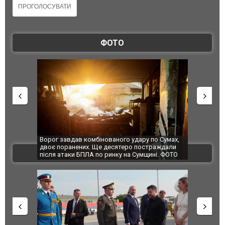
ФОТО
ного удару по Сумах,
За 2000 кілометрів від кордону з Україною: в
сятеро постраждали
Єкатеринбурзі після атаки дронів загорівся
ВІДЕО
нку на Сумщині. ФОТО
склад Wildberries. ФОТО. ВІДЕО