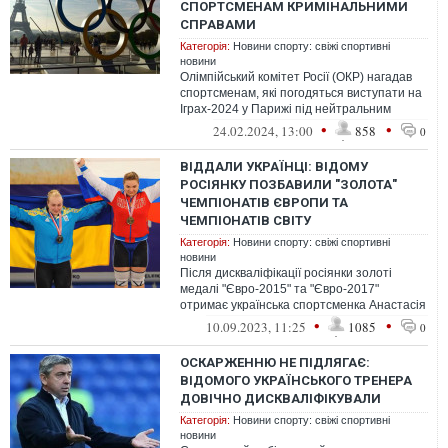
СПОРТСМЕНАМ КРИМІНАЛЬНИМИ
СПРАВАМИ
Категорія:
Новини спорту: свіжі спортивні
новини
Олімпійський комітет Росії (ОКР) нагадав
спортсменам, які погодяться виступати на
Іграх-2024 у Парижі під нейтральним
прапором, про те, що це може при...
•
•
24.02.2024, 13:00
858
0
ВІДДАЛИ УКРАЇНЦІ: ВІДОМУ
РОСІЯНКУ ПОЗБАВИЛИ "ЗОЛОТА"
ЧЕМПІОНАТІВ ЄВРОПИ ТА
ЧЕМПІОНАТІВ СВІТУ
Категорія:
Новини спорту: свіжі спортивні
новини
Після дискваліфікації росіянки золоті
медалі "Євро-2015" та "Євро-2017"
отримає українська спортсменка Анастасія
Лисенко
•
•
10.09.2023, 11:25
1085
0
ОСКАРЖЕННЮ НЕ ПІДЛЯГАЄ:
ВІДОМОГО УКРАЇНСЬКОГО ТРЕНЕРА
ДОВІЧНО ДИСКВАЛІФІКУВАЛИ
Категорія:
Новини спорту: свіжі спортивні
новини