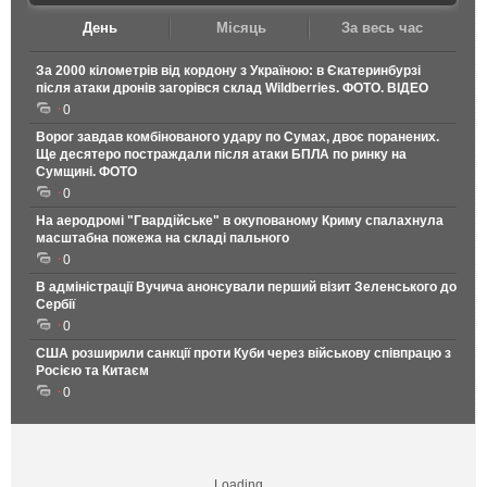
День
Місяць
За весь час
За 2000 кілометрів від кордону з Україною: в Єкатеринбурзі
після атаки дронів загорівся склад Wildberries. ФОТО. ВІДЕО
0
Ворог завдав комбінованого удару по Сумах, двоє поранених.
Ще десятеро постраждали після атаки БПЛА по ринку на
Сумщині. ФОТО
0
На аеродромі "Гвардійське" в окупованому Криму спалахнула
масштабна пожежа на складі пального
0
В адміністрації Вучича анонсували перший візит Зеленського до
Сербії
0
США розширили санкції проти Куби через військову співпрацю з
Росією та Китаєм
0
Loading...