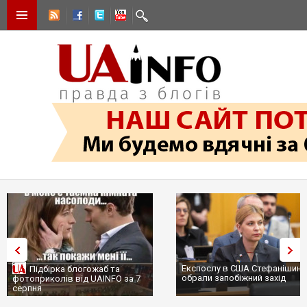
Експослу в США Стефанішині
Підбірка блогожаб та
обрали запобіжний захід
фотоприколів від UAINFO за 7
серпня