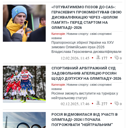
«ГОТУВАТИМЕМО ПОЗОВ ДО CAS»:
ГЕРАСКЕВИЧ ПРОКОМЕНТУВАВ СВОЮ
ДИСКВАЛІФІКАЦІЮ ЧЕРЕЗ «ШОЛОМ
ПАМ’ЯТІ» ПЕРЕД СТАРТОМ НА
ОЛІМПІАДІ-2026
Категорія:
Новини спорту: свіжі спортивні
новини
Прапороносця збірної України на XXV
зимових Олімпійських іграх-2026
Владислава Гераскевича дискваліфікували
перед стартом змагання зі скелетону
•
•
12.02.2026, 11:45
177
0
СПОРТИВНИЙ АРБІТРАЖНИЙ СУД
ЗАДОВОЛЬНИВ АПЕЛЯЦІЮ РОСІЯН
ЩОДО ДОПУСКУ НА ОЛІМПІАДУ-2026
Категорія:
Новини спорту: свіжі спортивні
новини
Росіяни зможуть виступити на турнірах у
нейтральному статусі
•
•
02.12.2025, 17:46
277
0
РОСІЯ ВІДМОВИЛАСЯ ВІД УЧАСТІ В
ОЛІМПІАДІ-2024 І ПОЧАЛА
ПОГРОЖУВАТИ "НЕЙТРАЛЬНИМ"