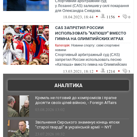
Спортивний арбітражний суд
у Лозанні (CAS) залишив у силі покарання
для Олександра Севідова.
•
•
18.04.2023, 18:44
1156
0
CAS ЗАПРЕТИЛ РОССИИ
ИСПОЛЬЗОВАТЬ "КАТЮШУ" ВМЕСТО
ГИМНА НА ОЛИМПИЙСКИХ ИГРАХ
Категорія:
Новини спорту: свіжі спортивні
новини
Спортивный арбитражный суд (CAS)
запретил России использовать песню
«Катюша» вместо гимна на Олимпийских
играх в Токио летом 2021 года и в Пекине в
•
•
13.03.2021, 18:12
1214
5
фе...
АНАЛІТИКА
Кремль не готовий до компромісів і прагне
досягти своїх цілей війною, - Foreign Affairs
03.08.2026 13:02
Звільнення Сирського знаменує кінець епохи
"старої гвардії" в українській армії — NYT
23.07.2026 10:32