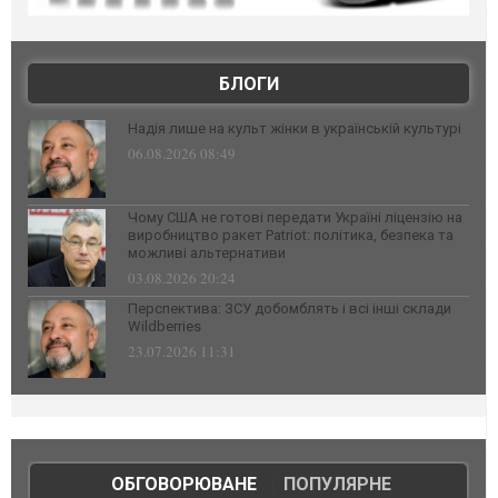
БЛОГИ
Надія лише на культ жінки в українській культурі
06.08.2026 08:49
Чому США не готові передати Україні ліцензію на
виробництво ракет Patriot: політика, безпека та
можливі альтернативи
03.08.2026 20:24
Перспектива: ЗСУ добомблять і всі інші склади
Wildberries
23.07.2026 11:31
ОБГОВОРЮВАНЕ
|
ПОПУЛЯРНЕ