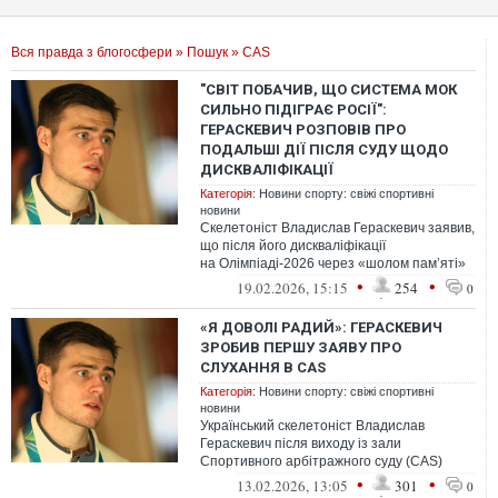
Вся правда з блогосфери
»
Пошук
» CAS
"СВІТ ПОБАЧИВ, ЩО СИСТЕМА МОК
СИЛЬНО ПІДІГРАЄ РОСІЇ":
ГЕРАСКЕВИЧ РОЗПОВІВ ПРО
ПОДАЛЬШІ ДІЇ ПІСЛЯ СУДУ ЩОДО
ДИСКВАЛІФІКАЦІЇ
Категорія:
Новини спорту: свіжі спортивні
новини
Скелетоніст Владислав Гераскевич заявив,
що після його дискваліфікації
на Олімпіаді-2026 через «шолом пам’яті»
весь світ побачив, що система Міжнародн...
•
•
19.02.2026, 15:15
254
0
«Я ДОВОЛІ РАДИЙ»: ГЕРАСКЕВИЧ
ЗРОБИВ ПЕРШУ ЗАЯВУ ПРО
СЛУХАННЯ В CAS
Категорія:
Новини спорту: свіжі спортивні
новини
Український скелетоніст Владислав
Гераскевич після виходу із зали
Спортивного арбітражного суду (CAS)
поділився першими враженнями від
•
•
13.02.2026, 13:05
301
0
слухання у спра...