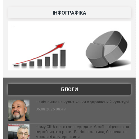
ІНФОГРАФІКА
БЛОГИ
Надія лише на культ жінки в українській культурі
06.08.2026 08:49
Чому США не готові передати Україні ліцензію на
виробництво ракет Patriot: політика, безпека та
можливі альтернативи