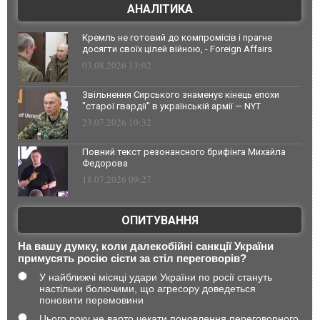
АНАЛІТИКА
Кремль не готовий до компромісів і прагне
досягти своїх цілей війною, - Foreign Affairs
03.08.2026 13:02
Звільнення Сирського знаменує кінець епохи
"старої гвардії" в українській армії — NYT
23.07.2026 10:32
Повний текст резонансного брифінга Михайла
Федорова
18.07.2026 09:27
ОПИТУВАННЯ
На вашу думку, коли далекобійні санкції України
примусять росію сісти за стіл переговорів?
У найближчі місяці удари України по росії стануть
настільки болючими, що агресору доведеться
поновити перемовини
Цього року не варто чекати поновлення переговорного