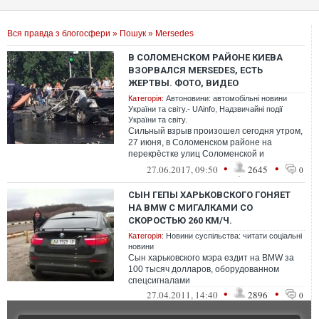
Вся правда з блогосфери
»
Пошук
» Mersedes
В СОЛОМЕНСКОМ РАЙОНЕ КИЕВА
ВЗОРВАЛСЯ MERSEDES, ЕСТЬ
ЖЕРТВЫ. ФОТО, ВИДЕО
Категорія:
Автоновини: автомобільні новини
України та світу.- UAinfo
,
Надзвичайні події
України та світу.
Сильный взрыв произошел сегодня утром,
27 июня, в Соломенском районе на
перекрёстке улиц Соломенской и
Механизаторов.
•
•
27.06.2017, 09:50
2645
0
СЫН ГЕПЫ ХАРЬКОВСКОГО ГОНЯЕТ
НА BMW С МИГАЛКАМИ СО
СКОРОСТЬЮ 260 КМ/Ч.
Категорія:
Новини суспільства: читати соціальні
новини
Сын харьковского мэра ездит на BMW за
100 тысяч долларов, оборудованном
спецсигналами
•
•
27.04.2011, 14:40
2896
0