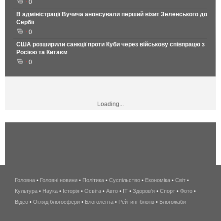
0
В адміністрації Вучича анонсували перший візит Зеленського до
Сербії
0
США розширили санкції проти Куби через військову співпрацю з
Росією та Китаєм
0
Loading...
Головна
•
Головні новини
•
Політика
•
Суспільство
•
Економіка
беспроводной
•
Світ
•
Культура
•
Наука
•
Історія
•
Освіта
•
Авто
•
IT
•
Здоров'я
интернет
•
Спорт
•
Фото
•
Відео
•
Огляд блогосфери
•
Блоголента
•
Рейтинг блогів
киев
•
Блогожаби
и