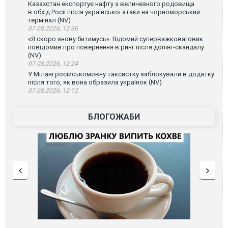
Казахстан експортує нафту з величезного родовища
в обхід Росії після української атаки на чорноморський
термінал (NV)
07.08.2026, 12:36
«Я скоро знову битимусь». Відомий суперважковаговик
повідомив про повернення в ринг після допінг-скандалу
(NV)
07.08.2026, 12:24
У Мілані російськомовну таксистку заблокували в додатку
після того, як вона образила українок (NV)
07.08.2026, 12:12
БЛОГОЖАБИ