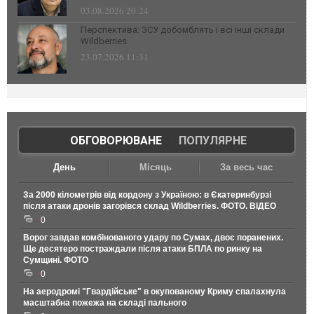
03.08.2026 20:24
Перспектива: ЗСУ добомблять і всі інші склади
Wildberries
23.07.2026 11:31
ОБГОВОРЮВАНЕ
|
ПОПУЛЯРНЕ
День
Місяць
За весь час
За 2000 кілометрів від кордону з Україною: в Єкатеринбурзі
після атаки дронів загорівся склад Wildberries. ФОТО. ВІДЕО
0
Ворог завдав комбінованого удару по Сумах, двоє поранених.
Ще десятеро постраждали після атаки БПЛА по ринку на
Сумщині. ФОТО
0
На аеродромі "Гвардійське" в окупованому Криму спалахнула
масштабна пожежа на складі пального