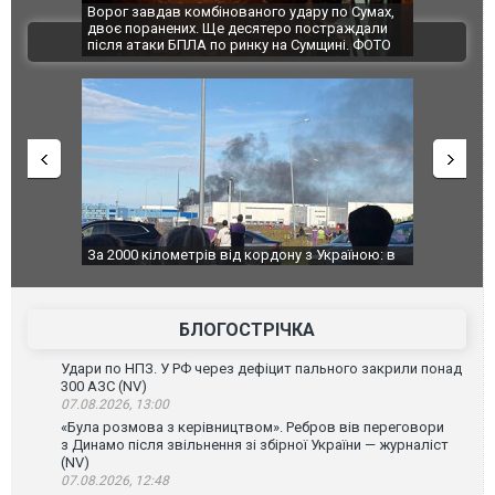
Ворог завдав комбінованого удару по Сумах,
За 2000 кіломе
двоє поранених. Ще десятеро постраждали
Єкатеринбурзі 
ВІДЕО
після атаки БПЛА по ринку на Сумщині. ФОТО
склад Wildberr
За 2000 кілометрів від кордону з Україною: в
В Таїланді фут
Єкатеринбурзі після атаки дронів загорівся
блискавки під 
склад Wildberries. ФОТО. ВІДЕО
постраждали.
БЛОГОСТРІЧКА
Удари по НПЗ. У РФ через дефіцит пального закрили понад
300 АЗС (NV)
07.08.2026, 13:00
«Була розмова з керівництвом». Ребров вів переговори
з Динамо після звільнення зі збірної України — журналіст
(NV)
07.08.2026, 12:48