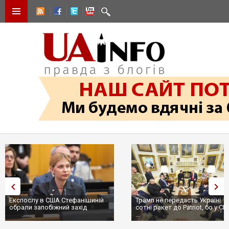
Експослу в США Стефанішиній
Трамп не передасть Україні
обрали запобіжний захід
сотні ракет до Patriot, бо у С
...