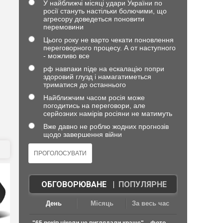
У найближчі місяці удари України по
росії стануть настільки болючими, що
агресору доведеться поновити
перемовини
Цього року не варто чекати поновлення
переговорного процесу. А от наступного
- можливо все
рф навпаки піде на ескалацію попри
здоровий глузд і намагатиметься
триматися до останнього
Найближчим часом росія може
погодитись на переговори, але
серйозних намірів росіяни не матимуть
Вже давно не роблю жодних прогнозів
щодо завершення війни
ОБГОВОРЮВАНЕ
|
ПОПУЛЯРНЕ
День
Місяць
За весь час