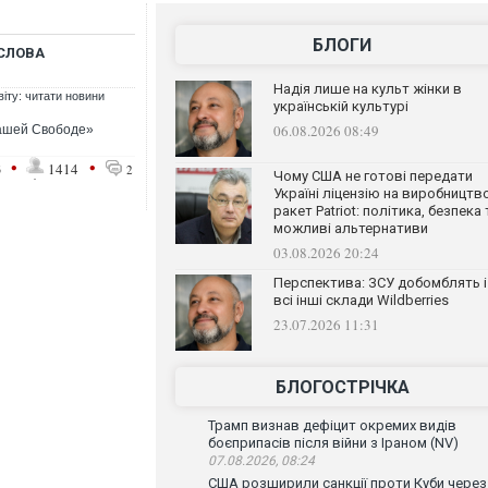
БЛОГИ
СЛОВА
Надія лише на культ жінки в
віту: читати новини
українській культурі
06.08.2026 08:49
ашей Свободе»
•
•
3
1414
2
Чому США не готові передати
Україні ліцензію на виробництв
ракет Patriot: політика, безпека 
можливі альтернативи
03.08.2026 20:24
Перспектива: ЗСУ добомблять і
всі інші склади Wildberries
23.07.2026 11:31
БЛОГОСТРІЧКА
Трамп визнав дефіцит окремих видів
боєприпасів після війни з Іраном (NV)
07.08.2026, 08:24
США розширили санкції проти Куби через