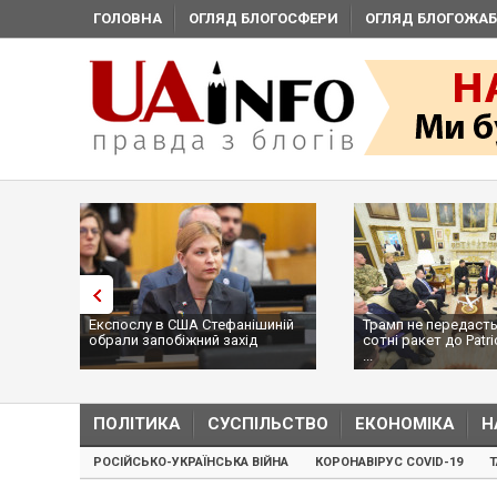
ГОЛОВНА
ОГЛЯД БЛОГОСФЕРИ
ОГЛЯД БЛОГОЖАБ
Експослу в США Стефанішиній
Трамп не передасть
обрали запобіжний захід
сотні ракет до Patri
...
ПОЛІТИКА
СУСПІЛЬСТВО
ЕКОНОМІКА
Н
РОСІЙСЬКО-УКРАЇНСЬКА ВІЙНА
КОРОНАВІРУС COVID-19