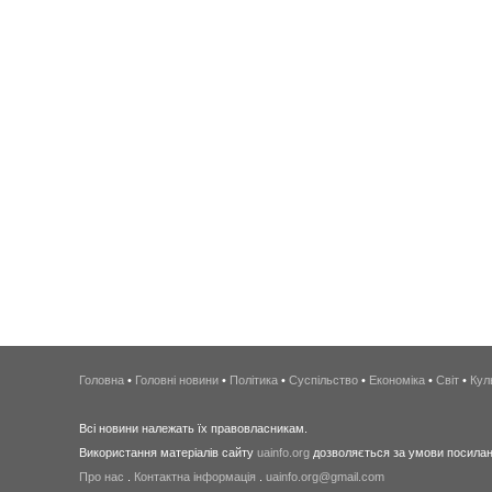
Головна
•
Головні новини
•
Політика
•
Суспільство
•
Економіка
•
Світ
•
Кул
Всі новини належать їх правовласникам.
Використання матеріалів сайту
uainfo.org
дозволяється за умови посиланн
Про нас
.
Контактна інформація
.
uainfo.org@gmail.com