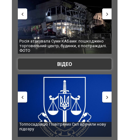
Росія атакувала Суми КАБами: пошкоджено
Українські на
торговельний центр, будинки, є постраждалі.
під час ліквід
ФОТО
Франції
ВІДЕО
Топпосадовцю Повітряних Сил вручили нову
Сили оборони
підозру
губернатор ре
атаку. ВІДЕО