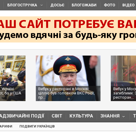
БЛОГОСТРІЧКА
ДОСЬЄ
БЛОГОЖАБИ
ФОТО
ВІДЕО
 Україні
Вибух у ресторані в Москві:
Вибух у Мос
ot, бо у США
ціллю був головком ВКС Росії,
загиблими: 
пр...
ресторан...
АДЗВИЧАЙНІ ПОДІЇ
СВІТ
КУЛЬТУРА
ЗНАННЯ
ТАРИФИ
ПОДВИГИ УКРАЇНЦІВ