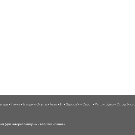
ьтура
•
Наука
•
Історія
•
Освіта
•
Авто
•
IT
•
Здоров'я
•
Спорт
•
Фото
•
Відео
•
Огляд блог
я (для інтернет-видань - гіперпосилання).