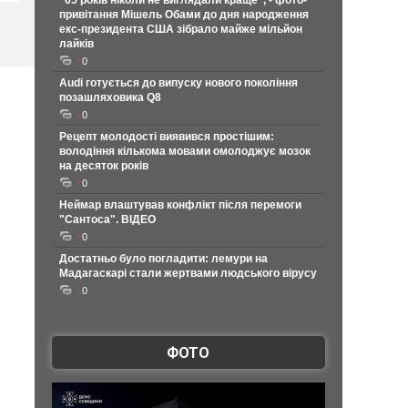
"65 років ніколи не виглядали краще", - фото-
привітання Мішель Обами до дня народження
екс-президента США зібрало майже мільйон
лайків
0
Audi готується до випуску нового покоління
позашляховика Q8
0
Рецепт молодості виявився простішим:
володіння кількома мовами омолоджує мозок
на десяток років
0
Неймар влаштував конфлікт після перемоги
"Сантоса". ВІДЕО
0
Достатньо було погладити: лемури на
Мадагаскарі стали жертвами людського вірусу
0
ФОТО