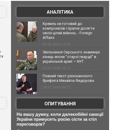
АНАЛІТИКА
Кремль не готовий до
компромісів і прагне досягти
своїх цілей війною, - Foreign
Affairs
03.08.2026 13:02
о
Звільнення Сирського знаменує
та
кінець епохи "старої гвардії" в
українській армії — NYT
23.07.2026 10:32
Повний текст резонансного
брифінга Михайла Федорова
18.07.2026 09:27
ОПИТУВАННЯ
На вашу думку, коли далекобійні санкції
України примусять росію сісти за стіл
переговорів?