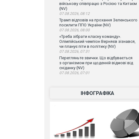
військову співпрацю з Росією та Китаєм
(NV)
07.08.2026, 08:12
Трамп відповів на прохання Зеленського
посилити ППО України (NV)
07.08.2026, 08:00
«Треба зібрати класну команду».
Олімпійський чемпіон Верняєв зізнався,
чи планує піти в політику (NV)
07.08.2026, 07:31
Перегляньте звички. Що відбувається
з організмом при щоденній відмові від
сніданку (NV)
07.08.2026, 07:01
ІНФОГРАФІКА