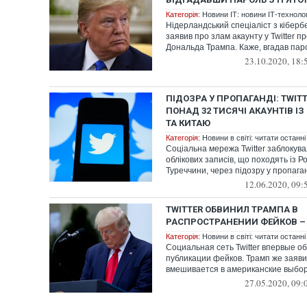
Категорія:
Новини ІТ: новини ІТ-технологі
Нідерландський спеціаліст з кіберб
заявив про злам акаунту у Twitter 
Дональда Трампа. Каже, вгадав парол
23.10.2020, 18:
ПІДОЗРА У ПРОПАГАНДІ: TWIT
ПОНАД 32 ТИСЯЧІ АКАУНТІВ ІЗ
ТА КИТАЮ
Категорія:
Новини в світі: читати останні
Соціальна мережа Twitter заблокува
облікових записів, що походять із Ро
Туреччини, через підозру у пропаган
12.06.2020, 09:
TWITTER ОБВИНИЛ ТРАМПА В
РАСПРОСТРАНЕНИИ ФЕЙКОВ – 
Категорія:
Новини в світі: читати останні
Социальная сеть Twitter впервые о
публикации фейков. Трамп же заяви
вмешивается в американские выбо
27.05.2020, 09: