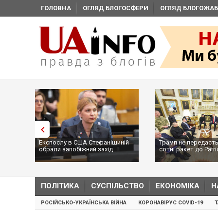
ГОЛОВНА
ОГЛЯД БЛОГОСФЕРИ
ОГЛЯД БЛОГОЖАБ
Експослу в США Стефанішиній
Трамп не передасть
обрали запобіжний захід
сотні ракет до Patri
...
ПОЛІТИКА
СУСПІЛЬСТВО
ЕКОНОМІКА
Н
РОСІЙСЬКО-УКРАЇНСЬКА ВІЙНА
КОРОНАВІРУС COVID-19