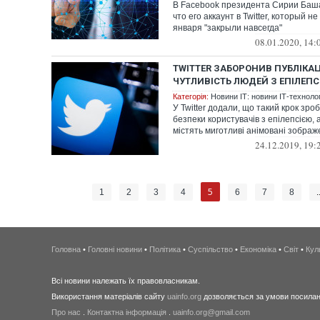
В Facebook президента Сирии Баш
что его аккаунт в Twitter, который н
января "закрыли навсегда"
08.01.2020, 14:
TWITTER ЗАБОРОНИВ ПУБЛІКАЦІ
ЧУТЛИВІСТЬ ЛЮДЕЙ З ЕПІЛЕП
Категорія:
Новини ІТ: новини ІТ-технологі
У Twitter додали, що такий крок зр
безпеки користувачів з епілепсією
містять миготливі анімовані зображ
24.12.2019, 19:
5
1
2
3
4
6
7
8
.
Головна
•
Головні новини
•
Політика
•
Суспільство
•
Економіка
•
Світ
•
Кул
Всі новини належать їх правовласникам.
Використання матеріалів сайту
uainfo.org
дозволяється за умови посиланн
Про нас
.
Контактна інформація
.
uainfo.org@gmail.com