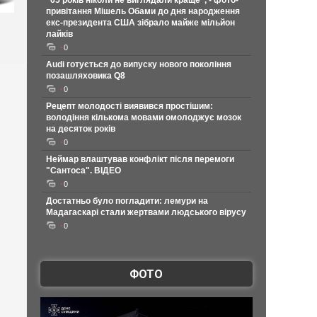
"65 років ніколи не виглядали краще", - фото-
привітання Мішель Обами до дня народження
екс-президента США зібрало майже мільйон
лайків
0
Audi готується до випуску нового покоління
позашляховика Q8
0
Рецепт молодості виявився простішим:
володіння кількома мовами омолоджує мозок
на десяток років
0
Неймар влаштував конфлікт після перемоги
"Сантоса". ВІДЕО
0
Достатньо було погладити: лемури на
Мадагаскарі стали жертвами людського вірусу
0
ФОТО