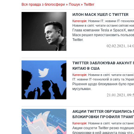
Вся правда з блогосфери
»
Пошук
» Twitter
ИЛОН МАСК УШЕЛ С TWITTER
Категорія:
Новини ІТ: новини ІТ-технологі
Новини в світі: читати останні світові но
Глава компании Tesla и SpaceX, м
Маск решил приостановить пользо
Twitter.
02.02.2021, 14:
TWITTER ЗАБЛОКУВАВ АКАУНТ
КИТАЮ В США
Категорія:
Новини в світі: читати останні
ІТ: новини ІТ-технологій зі світу та Укра
Рішення щодо блокування було прий
мусульман.
21.01.2021, 09:
АКЦИИ TWITTER ОБРУШИЛИСЬ 
БЛОКИРОВКИ ПРОФИЛЯ ТРАМ
Категорія:
Новини в світі: читати останні
Акции соцсети Twitter резко подеш
блокировки в ней аккаунта пока чт