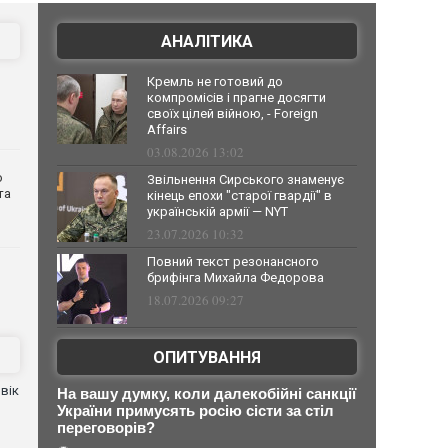
АНАЛІТИКА
Кремль не готовий до
компромісів і прагне досягти
своїх цілей війною, - Foreign
Affairs
03.08.2026 13:02
о
Звільнення Сирського знаменує
та
кінець епохи "старої гвардії" в
українській армії — NYT
23.07.2026 10:32
Повний текст резонансного
брифінга Михайла Федорова
18.07.2026 09:27
ОПИТУВАННЯ
вік
На вашу думку, коли далекобійні санкції
України примусять росію сісти за стіл
переговорів?