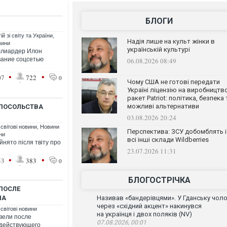
БЛОГИ
й зі світу та України
,
Надія лише на культ жінки в
вини
українській культурі
иллиардер Илон
вание соцсетью
06.08.2026 08:49
•
•
07
722
0
Чому США не готові передати
Україні ліцензію на виробництв
ракет Patriot: політика, безпека 
можливі альтернативи
 ПОСОЛЬСТВА
03.08.2026 20:24
 світові новини
,
Новини
Перспектива: ЗСУ добомблять і
їни
всі інші склади Wildberries
нято після твіту про
23.07.2026 11:31
•
•
53
383
0
БЛОГОСТРІЧКА
ПОСЛЕ
ПА
Називав «бандерівцями». У Гданську чоло
через «східний акцент» накинувся
 світові новини
на українця і двох поляків (NV)
евели после
07.08.2026, 00:01
о действующего