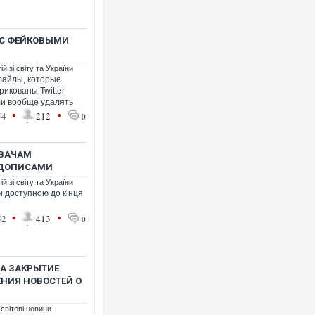
 С ФЕЙКОВЫМИ
й зі світу та України
файлы, которые
икованы Twitter
ли вообще удалять
•
•
54
212
0
УВАЧАМ
 ДОПИСАМИ
й зі світу та України
ти доступною до кінця
•
•
52
413
0
А ЗАКРЫТИЕ
ЕНИЯ НОВОСТЕЙ О
 світові новини