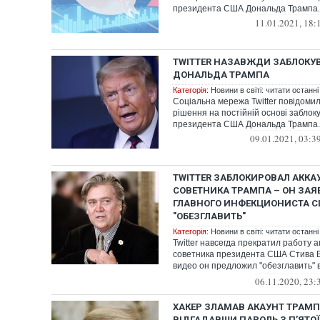
президента США Дональда Трампа.
11.01.2021, 18:
TWITTER НАЗАВЖДИ ЗАБЛОКУ
ДОНАЛЬДА ТРАМПА
Категорія:
Новини в світі: читати останні
Соціальна мережа Twitter повідоми
рішення на постійній основі заблок
президента США Дональда Трампа.
09.01.2021, 03:3
TWITTER ЗАБЛОКИРОВАЛ АККАУ
СОВЕТНИКА ТРАМПА – ОН ЗАЯ
ГЛАВНОГО ИНФЕКЦИОНИСТА С
"ОБЕЗГЛАВИТЬ"
Категорія:
Новини в світі: читати останні
Twitter навсегда прекратил работу 
советника президента США Стива Б
видео он предложил "обезглавить"
...
06.11.2020, 23:
ХАКЕР ЗЛАМАВ АКАУНТ ТРАМПА
ВІДГАДАВШИ ПАРОЛЬ З П’ЯТО