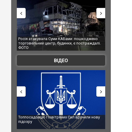
АБами: пошкоджено
Українські надзвичайники врятували козуленя
нки, є постраждалі.
під час ліквідації масштабної лісової пожежі у
Франції
ВІДЕО
х Сил вручили нову
Сили оборони уразили Ярославський НПЗ:
губернатор регіону заявив про наймасштабнішу
атаку. ВІДЕО