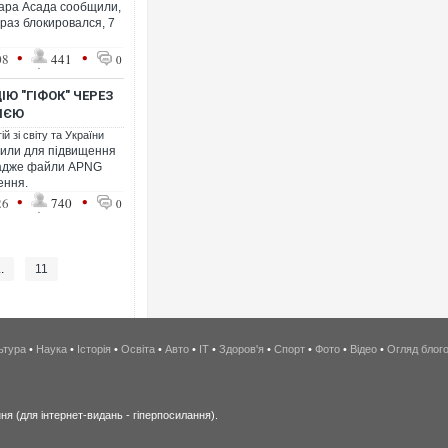
ара Асада сообщили,
е раз блокировался, 7
•
•
08
441
0
Ю "ГІФОК" ЧЕРЕЗ
СІЄЮ
й зі світу та України
обили для підвищення
, адже файли АPNG
ення.
•
•
26
740
0
..
11
ьтура
•
Наука
•
Історія
•
Освіта
•
Авто
•
IT
•
Здоров'я
•
Спорт
•
Фото
•
Відео
•
Огляд блог
я (для інтернет-видань - гіперпосилання).