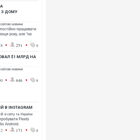
ЛА
 З ДОМУ
 світові новини
ь постійно працювати
кінця року, але "не
Росія атакувала Суми К
•
•
58
251
0
торговельний центр, буди
ФОТО
ОВАЛ $1 МЛРД НА
 світові новини
•
•
00
646
0
ІЙ В INSTAGRAM
й зі світу та України
пробувати Fleets
або Android.
Топпосадовцю Повітряни
•
•
підозру
52
171
0