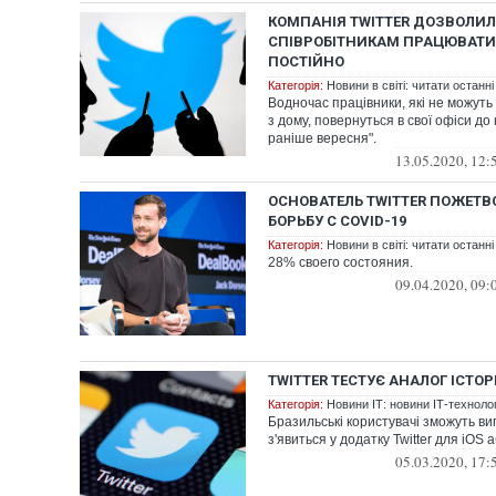
КОМПАНІЯ TWITTER ДОЗВОЛИ
СПІВРОБІТНИКАМ ПРАЦЮВАТИ
ПОСТІЙНО
Категорія:
Новини в світі: читати останні
Водночас працівники, які не можут
з дому, повернуться в свої офіси до 
раніше вересня".
13.05.2020, 12:
ОСНОВАТЕЛЬ TWITTER ПОЖЕТВ
БОРЬБУ С COVID-19
Категорія:
Новини в світі: читати останні
28% своего состояния.
09.04.2020, 09:
TWITTER ТЕСТУЄ АНАЛОГ ІСТОР
Категорія:
Новини ІТ: новини ІТ-технологі
Бразильські користувачі зможуть ви
з'явиться у додатку Twitter для iOS 
05.03.2020, 17: