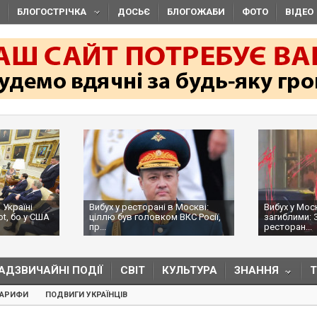
БЛОГОСТРІЧКА
ДОСЬЄ
БЛОГОЖАБИ
ФОТО
ВІДЕО
 Україні
Вибух у ресторані в Москві:
Вибух у Мос
ot, бо у США
ціллю був головком ВКС Росії,
загиблими: 
пр...
ресторан...
АДЗВИЧАЙНІ ПОДІЇ
СВІТ
КУЛЬТУРА
ЗНАННЯ
ТАРИФИ
ПОДВИГИ УКРАЇНЦІВ