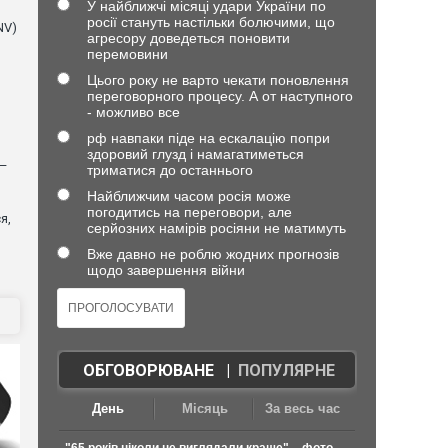
У найближчі місяці удари України по
росії стануть настільки болючими, що
NV)
агресору доведеться поновити
перемовини
Цього року не варто чекати поновлення
переговорного процесу. А от наступного
- можливо все
рф навпаки піде на ескалацію попри
здоровий глузд і намагатиметься
 —
триматися до останнього
Найближчим часом росія може
погодитись на переговори, але
я,
серйозних намірів росіяни не матимуть
Вже давно не роблю жодних прогнозів
щодо завершення війни
ОБГОВОРЮВАНЕ
|
ПОПУЛЯРНЕ
День
Місяць
За весь час