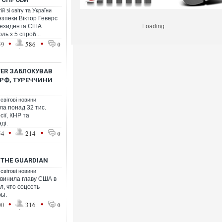
й зі світу та України
езпеки Віктор Геверс
президента США
Loading...
ь з 5 спроб...
•
•
59
586
0
TER ЗАБЛОКУВАВ
 РФ, ТУРЕЧЧИНИ
 світові новини
ла понад 32 тис.
сії, КНР та
ді.
•
•
54
214
0
THE GUARDIAN
 світові новини
бвинила главу США в
л, что соцсеть
ры.
•
•
00
316
0