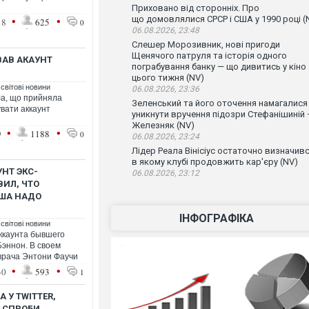
Приховано від сторонніх. Про
•
•
що домовлялися СРСР і США у 1990 році (
18
625
0
06.08.2026, 23:48
Слешер Морозивник, нові пригоди
Щенячого патруля та історія одного
ВАВ АКАУНТ
пограбування банку — що дивитись у кіно
цього тижня (NV)
 світові новини
06.08.2026, 23:36
ла, що прийняла
Зеленський та його оточення намагалися
увати аккаунт
уникнути вручення підозри Стефанішиній
Железняк (NV)
•
•
9
1188
0
06.08.2026, 23:24
Лідер Реала Вінісіус остаточно визначивс
в якому клубі продовжить кар'єру (NV)
НТ ЭКС-
06.08.2026, 23:12
ВИЛ, ЧТО
ША НАДО
ІНФОГРАФІКА
 світові новини
аккаунта бывшего
эннон. В своем
 врача Энтони Фаучи
•
•
30
593
1
 У TWITTER,
Ї СПРОБИ