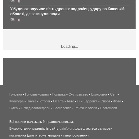
0
У будинок влучили п'ять дронів: подробиці удару по Київській
області, де загинули люди
0
Loading...
Головна
•
Головні новини
•
Політика
•
Суспільство
•
Економіка
беспроводной
•
Світ
•
Культура
•
Наука
•
Історія
•
Освіта
•
Авто
•
IT
•
Здоров'я
интернет
•
Спорт
•
Фото
•
Відео
•
Огляд блогосфери
•
Блоголента
•
Рейтинг блогів
киев
•
Блогожаби
и
Всі новини належать їх правовласникам.
область
Використання матеріалів сайту
uainfo.org
дозволяється за умови
wimax
посилання (для інтернет-видань - гіперпосилання).
интернет