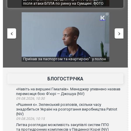
ВІДЕО
після атаки БПЛА по ринку на Сумщині. ФОТО
склад Wildbe
Приїхав за паспортом та квартирою": у полон
Одесу накри
до українських військових потрапив тезка
ураганним в
зіркового футболіста Мохамеда Салаха
БЛОГОСТРІЧКА
«Навіть на вершині Гімалаїв». Менеджер упевнено назвав
переможця бою Ф’юрі — Джошуа (NV)
09.08.2026, 10:30
«Рішення є». Зеленський розповів, скільки часу
знадобиться Україні на розгортання виробництва Patriot
(NV)
09.08.2026, 10:15
Литва розглядає можливість закупівлі систем ППО
та протидронних комплексів у Південної Кореї (NV)