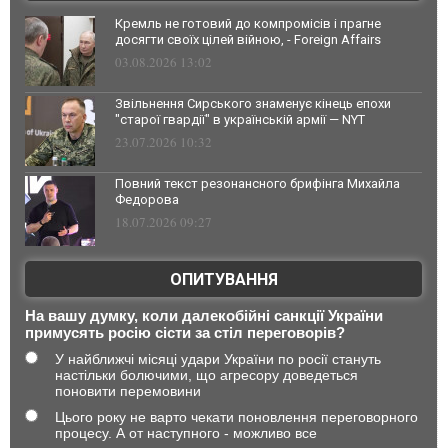
Кремль не готовий до компромісів і прагне
досягти своїх цілей війною, - Foreign Affairs
03.08.2026 13:02
Звільнення Сирського знаменує кінець епохи
"старої гвардії" в українській армії — NYT
23.07.2026 10:32
Повний текст резонансного брифінга Михайла
Федорова
18.07.2026 09:27
ОПИТУВАННЯ
На вашу думку, коли далекобійні санкції України
примусять росію сісти за стіл переговорів?
У найближчі місяці удари України по росії стануть
настільки болючими, що агресору доведеться
поновити перемовини
Цього року не варто чекати поновлення переговорного
процесу. А от наступного - можливо все