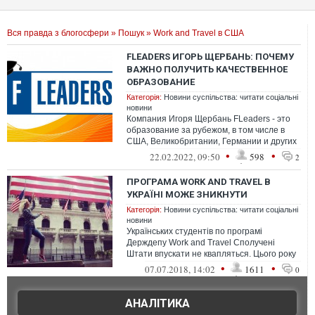
Вся правда з блогосфери
»
Пошук
» Work and Travel в США
FLEADERS ИГОРЬ ЩЕРБАНЬ: ПОЧЕМУ
ВАЖНО ПОЛУЧИТЬ КАЧЕСТВЕННОЕ
ОБРАЗОВАНИЕ
Категорія:
Новини суспільства: читати соціальні
новини
Компания Игоря Щербань FLeaders - это
образование за рубежом, в том числе в
США, Великобритании, Германии и других
странах с каждым получает все больш...
•
•
22.02.2022, 09:50
598
2
ПРОГРАМА WORK AND TRAVEL В
УКРАЇНІ МОЖЕ ЗНИКНУТИ
Категорія:
Новини суспільства: читати соціальні
новини
Українських студентів по програмі
Держдепу Work and Travel Сполучені
Штати впускати не квапляться. Цього року
їхати дозволили лише приблизно 20
•
•
07.07.2018, 14:02
1611
0
відсот...
АНАЛІТИКА