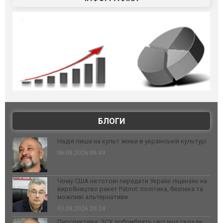
БЛОГИ
Надія лише на культ жінки в українській культурі
06.08.2026 08:49
Чому США не готові передати Україні ліцензію на
виробництво ракет Patriot: політика, безпека та
можливі альтернативи
03.08.2026 20:24
Перспектива: ЗСУ добомблять і всі інші склади