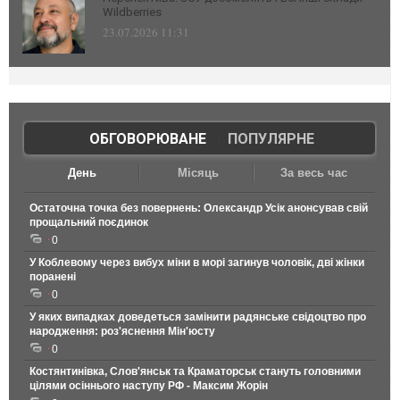
Wildberries
23.07.2026 11:31
ОБГОВОРЮВАНЕ
|
ПОПУЛЯРНЕ
День
Місяць
За весь час
Остаточна точка без повернень: Олександр Усік анонсував свій
прощальний поєдинок
0
У Коблевому через вибух міни в морі загинув чоловік, дві жінки
поранені
0
У яких випадках доведеться замінити радянське свідоцтво про
народження: роз'яснення Мін'юсту
0
Костянтинівка, Слов'янськ та Краматорськ стануть головними
цілями осіннього наступу РФ - Максим Жорін