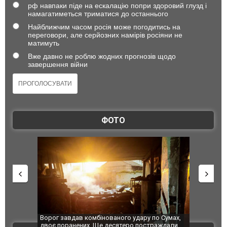
рф навпаки піде на ескалацію попри здоровий глузд і
намагатиметься триматися до останнього
Найближчим часом росія може погодитись на
переговори, але серйозних намірів росіяни не
матимуть
Вже давно не роблю жодних прогнозів щодо
завершення війни
ФОТО
Ворог завдав комбінованого удару по Сумах,
За 2000 кіло
двоє поранених. Ще десятеро постраждали
Єкатеринбур