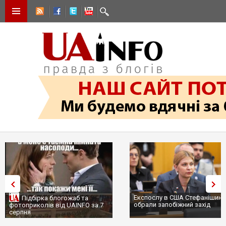
Експослу в США Стефанішині
Підбірка блогожаб та
обрали запобіжний захід
фотоприколів від UAINFO за 7
серпня