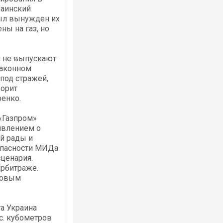
раинский
был вынужден их
ны на газ, но
и не выпускают
Росія атакувала Суми КАБами: пошко
законном
торговельний центр, будинки, є постр
 под стражей,
ФОТО
ворит
ренко.
 «Газпром»
явлением о
й рады и
опасности МИДа
ценария.
арбитраже.
азовым
Топпосадовцю Повітряних Сил вручил
підозру
та Украина
с. кубометров