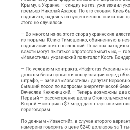
Крыму, а Украина — скидку на газ, уже заявил ук
премьер Николай Азаров. По его словам, Киев 
подписать, надеясь на существенное снижение це
этого не случилось.
— Во многом из-за этого спора украинские власт
из тюрьмы Юлию Тимошенко, обвиненную в не
подписании этих соглашений. Пока она находится
власти могут пытаться опротестовывать их, — го
«Известиям» украинский политолог Кость Бонда
— По условиям контракта, «Нафтогаз Украины» и
должны были провести консультации перед объ
штрафе, — заявил «Известиям» депутат Верховно
бывший посол по вопросам энергетической без
Вячеслав Княжницкий. — Теперь возможны два с
Первый — рассмотрение дела в Стокгольмском 
Второй — история о $7 млрд даст старт новым г
переговорам.
По данным «Известий», в случае второго вариан
намерена говорить о цене $240 долларов за 1 ты