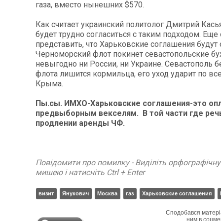
газа, вместо нынешних $570.
Как считает украинский политолог Дмитрий Кась
будет трудно согласиться с таким подходом. Еще
представить, что Харьковские соглашения будут
Черноморский флот покинет севастопольские бу
невыгодно ни России, ни Украине. Севастополь б
флота лишится кормильца, его уход ударит по в
Крыма.
Пы.сы. ИМХО-Харьковские соглашения-это опл
предвыборным векселям. В той части где реч
продлении аренды ЧФ.
Повідомити про помилку - Виділіть орфографічн
мишею і натисніть Ctrl + Enter
визит
Янукович
Москва
газ
Харьковские соглашения
Сподобався матері
ним в соцме