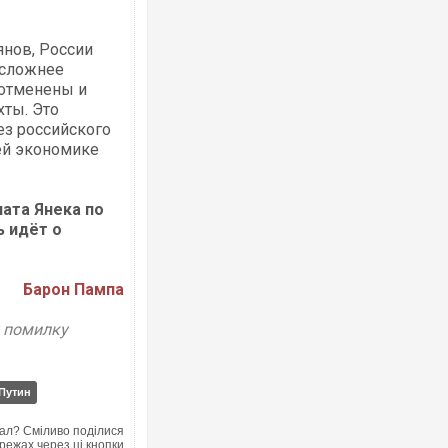
янов, России
 сложнее
 отменены и
хты. Это
ез российского
сей экономике
ата Янека по
ь идёт о
Барон Пампа
у помилку
Путин
ал? Сміливо поділися
режах через ці кнопки