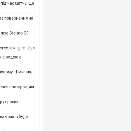
 під час матчу: ще
дає повернення на
ллю Stelato G9.
Гегсетом
31
0
 із водою в
-новому: Шмигаль
ся про зірок, які
рут росіян
рям можна буде