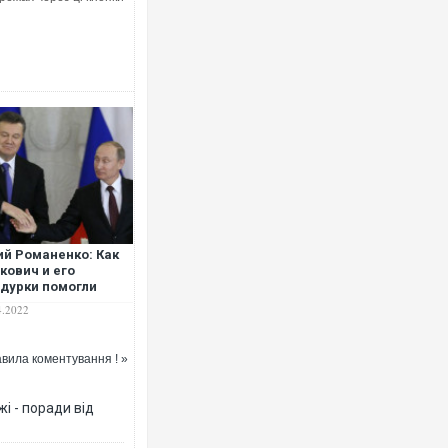
й Романенко: Как
кович и его
дурки помогли
ину начать
4.2022
отскую войну с
аиной
вила коментування ! »
і - поради від