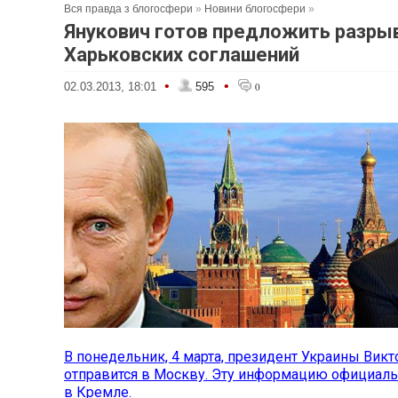
Вся правда з блогосфери
»
Новини блогосфери
»
Янукович готов предложить разры
Харьковских соглашений
•
•
02.03.2013, 18:01
595
0
В понедельник, 4 марта, президент Украины Вик
отправится в Москву. Эту информацию официал
в Кремле.