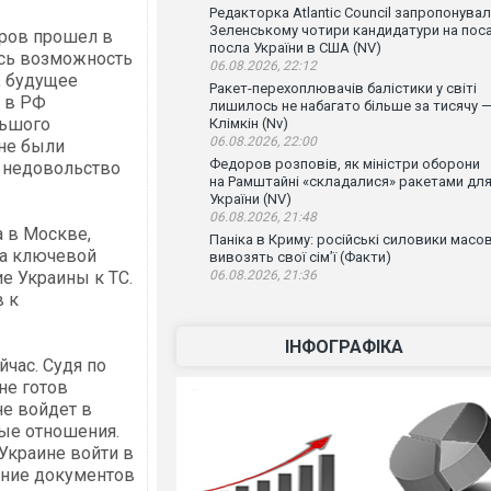
Редакторка Atlantic Council запропонува
Зеленському чотири кандидатури на пос
ров прошел в
посла України в США (NV)
ись возможность
06.08.2026, 22:12
, будущее
Ракет-перехоплювачів балістики у світі
з в РФ
лишилось не набагато більше за тисячу 
льшого
Клімкін (Nv)
06.08.2026, 22:00
 не были
Федоров розповів, як міністри оборони
о недовольство
на Рамштайні «складалися» ракетами дл
України (NV)
06.08.2026, 21:48
а в Москве,
Паніка в Криму: російські силовики масо
да ключевой
вивозять свої сім’ї (Факти)
е Украины к ТС.
06.08.2026, 21:36
в к
ІНФОГРАФІКА
час. Судя по
не готов
не войдет в
бые отношения.
Украине войти в
ание документов