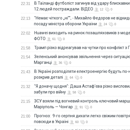
В Таїланді футболіст загинув від удару блискавки
22:31
12 людей постраждали. ВІДЕО
12
0
"Немає чіткого „ні“", - Михайло Федоров не відки
22:13
посаду міністра оборони України
24
0
Huawei виходить на ринок позашляховиків з моде
22:02
ФОТО
61
0
Трамп різко відреагував на чутки про конфлікт з 
21:58
Зеленський анонсував звільнення через ситуацію
21:54
Марганці
36
0
В Україні розподіляти електроенергію будуть по
21:43
розкрив деталі
64
0
"Я доначу щодня": Даша Астаф'єва різко висловила
21:32
забули про війну
58
0
ЗСУ взяли під вогневий контроль ключовий марш
21:15
Маріуполь — Чонгар
91
0
Прогноз: 9-го серпня дихати легко свіжим повіт
21:00
повсюди в Україні
60
0