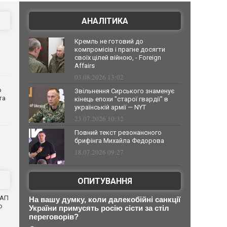
АНАЛІТИКА
Кремль не готовий до
компромісів і прагне досягти
своїх цілей війною, - Foreign
Affairs
03.08.2026 13:02
о
Звільнення Сирського знаменує
та
кінець епохи "старої гвардії" в
українській армії — NYT
23.07.2026 10:32
Повний текст резонансного
брифінга Михайла Федорова
18.07.2026 09:27
ОПИТУВАННЯ
САП
На вашу думку, коли далекобійні санкції
о
України примусять росію сісти за стіл
переговорів?