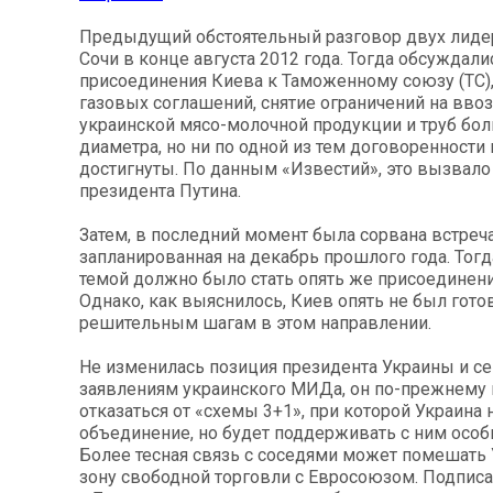
Предыдущий обстоятельный разговор двух лиде
Сочи в конце августа 2012 года. Тогда обсуждал
присоединения Киева к Таможенному союзу (ТС)
газовых соглашений, снятие ограничений на вво
украинской мясо-молочной продукции и труб бо
диаметра, но ни по одной из тем договоренности
достигнуты. По данным «Известий», это вызвал
президента Путина.
Затем, в последний момент была сорвана встреч
запланированная на декабрь прошлого года. Тог
темой должно было стать опять же присоединени
Однако, как выяснилось, Киев опять не был гото
решительным шагам в этом направлении.
Не изменилась позиция президента Украины и сей
заявлениям украинского МИДа, он по-прежнему 
отказаться от «схемы 3+1», при которой Украина 
объединение, но будет поддерживать с ним осо
Более тесная связь с соседями может помешать 
зону свободной торговли с Евросоюзом. Подпис