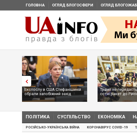
ГОЛОВНА
ОГЛЯД БЛОГОСФЕРИ
ОГЛЯД БЛОГОЖАБ
Експослу в США Стефанішиній
Трамп не передасть
обрали запобіжний захід
сотні ракет до Patri
...
ПОЛІТИКА
СУСПІЛЬСТВО
ЕКОНОМІКА
Н
РОСІЙСЬКО-УКРАЇНСЬКА ВІЙНА
КОРОНАВІРУС COVID-19