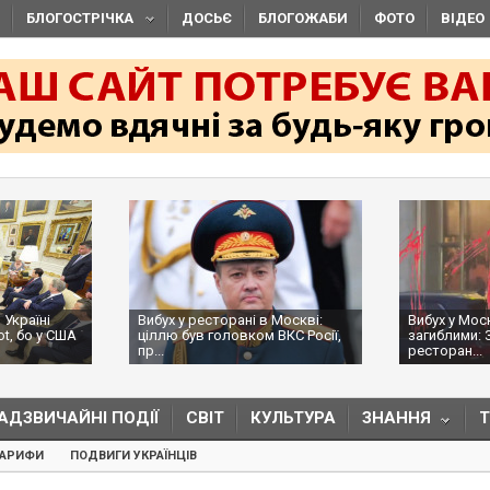
БЛОГОСТРІЧКА
ДОСЬЄ
БЛОГОЖАБИ
ФОТО
ВІДЕО
 Україні
Вибух у ресторані в Москві:
Вибух у Мос
ot, бо у США
ціллю був головком ВКС Росії,
загиблими: 
пр...
ресторан...
АДЗВИЧАЙНІ ПОДІЇ
СВІТ
КУЛЬТУРА
ЗНАННЯ
ТАРИФИ
ПОДВИГИ УКРАЇНЦІВ