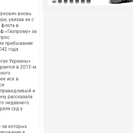
нукович вновь
ре, увязав их с
 флота в
аф «Газпрому» за
опрос
их пребывание
42 года.
огаз Украины»
ирается в 2013-м
нного
ее иск в
ся
есправедливый и
ичу рассказала
го недавнего
рала суд у
.
з-за которых
зирования в