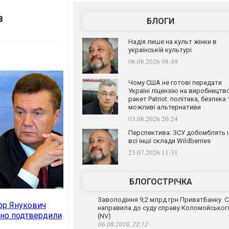
в
БЛОГИ
Надія лише на культ жінки в
українській культурі
06.08.2026 08:49
Чому США не готові передати
Україні ліцензію на виробництв
ракет Patriot: політика, безпека 
можливі альтернативи
03.08.2026 20:24
Перспектива: ЗСУ добомблять і
всі інші склади Wildberries
23.07.2026 11:31
БЛОГОСТРІЧКА
Заволодіння 9,2 млрд грн ПриватБанку. 
тор Янукович
направила до суду справу Коломойськог
ьно подтвердили
(NV)
06.08.2026, 22:12