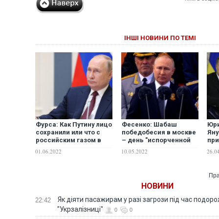
ІНШІ НОВИНИ ПО ТЕМІ
Фурса: Как Путину лицо
Фесенко: Шабаш
Юри
сохранили или что с
победобесия в москве
Яну
российским газом в
– день "испорченной
при
Европе?
победы"
Пут
01.06.2022
10.05.2022
26.0
иди
Укр
Пра
НОВИНИ
Як діяти пасажирам у разі загрози під час подорож
22:42
"Укрзалізниці"
0
0