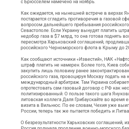
с Брюсселем намечено на ноябрь.
Как ожидается, на нынешней встрече в верхах Я
постарается сгладить противоречия в газовой сфе
вопросом дальнейшего пребывания российского
Севастополе. Если Украину вынудят платить штр
недобор газа в $7 млрд, то она готова поднять в
пересмотра Харьковский соглашений, продливш
российского Черноморского флота в Крыму до 20
Как сообщают источники «Известий», НАК «Нафт
штраф платить не намерен. Более того, Киев соб
закупить лишь половину ранее законтрактирова
российского газа, провоцируя Москву подать на н
международный арбитраж. Там Украина собирает
опротестовать сам газовый договор с РФ как н
политизированный. О пользе такого шага Януков
литовская коллега Даля Грибаускайте во время е
визита в Вильнюс. По ее словам, Чехия уже выиг
России, теперь так же пытается победить и Литва
О безрезультатности Харьковских соглашений, и
Россия получала продление военно-морского ба