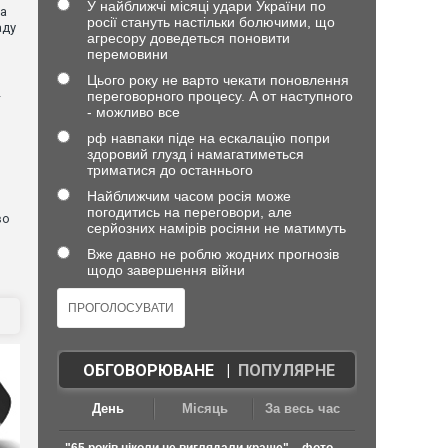
У найближчі місяці удари України по
ла
росії стануть настільки болючими, що
аду
агресору доведеться поновити
перемовини
Цього року не варто чекати поновлення
переговорного процесу. А от наступного
—
- можливо все
рф навпаки піде на ескалацію попри
здоровий глузд і намагатиметься
я
триматися до останнього
Найближчим часом росія може
погодитись на переговори, але
во
серйозних намірів росіяни не матимуть
Вже давно не роблю жодних прогнозів
щодо завершення війни
ОБГОВОРЮВАНЕ
|
ПОПУЛЯРНЕ
День
Місяць
За весь час