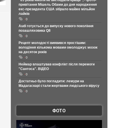
"65 років ніколи не виглядали краще", - фото-
привітання Мішель Обами до дня народження
екс-президента США зібрало майже мільйон
лайків
0
Audi готується до випуску нового покоління
позашляховика Q8
0
Рецепт молодості виявився простішим:
володіння кількома мовами омолоджує мозок
на десяток років
0
Неймар влаштував конфлікт після перемоги
"Сантоса". ВІДЕО
0
Достатньо було погладити: лемури на
Мадагаскарі стали жертвами людського вірусу
0
ФОТО