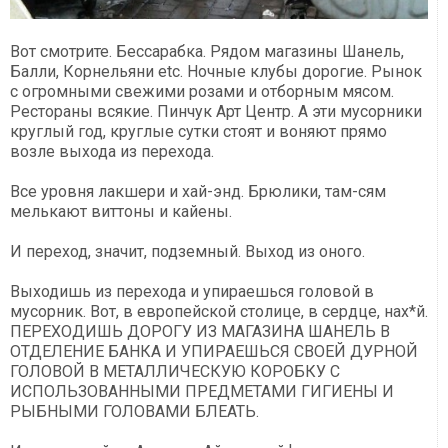
Вот смотрите. Бессарабка. Рядом магазины Шанель,
Балли, Корнельяни etc. Ночные клубы дорогие. Рынок
с огромными свежими розами и отборным мясом.
Рестораны всякие. Пинчук Арт Центр. А эти мусорники
круглый год, круглые сутки стоят и воняют прямо
возле выхода из перехода.
Все уровня лакшери и хай-энд. Брюлики, там-сям
мелькают виттоны и кайены.
И переход, значит, подземный. Выход из оного.
Выходишь из перехода и упираешься головой в
мусорник. Вот, в европейской столице, в сердце, нах*й.
ПЕРЕХОДИШЬ ДОРОГУ ИЗ МАГАЗИНА ШАНЕЛЬ В
ОТДЕЛЕНИЕ БАНКА И УПИРАЕШЬСЯ СВОЕЙ ДУРНОЙ
ГОЛОВОЙ В МЕТАЛЛИЧЕСКУЮ КОРОБКУ С
ИСПОЛЬЗОВАННЫМИ ПРЕДМЕТАМИ ГИГИЕНЫ И
РЫБНЫМИ ГОЛОВАМИ БЛЕАТЬ.