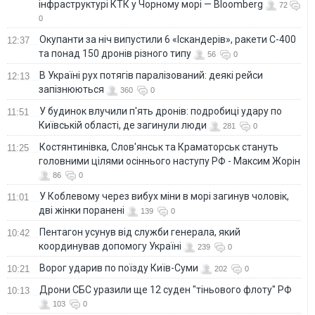
інфраструктурі КТК у Чорному морі — Bloomberg
72
0
Окупанти за ніч випустили 6 «Іскандерів», ракети С-400
12:37
та понад 150 дронів різного типу
56
0
В Україні рух потягів паралізований: деякі рейси
12:13
запізнюються
360
0
У будинок влучили п'ять дронів: подробиці удару по
11:51
Київській області, де загинули люди
281
0
Костянтинівка, Слов'янськ та Краматорськ стануть
11:25
головними цілями осіннього наступу РФ - Максим Жорін
86
0
У Коблевому через вибух міни в морі загинув чоловік,
11:01
дві жінки поранені
139
0
Пентагон усунув від служби генерала, який
10:42
координував допомогу Україні
239
0
Ворог ударив по поїзду Київ-Суми
10:21
202
0
Дрони СБС уразили ще 12 суден "тіньового флоту" РФ
10:13
103
0