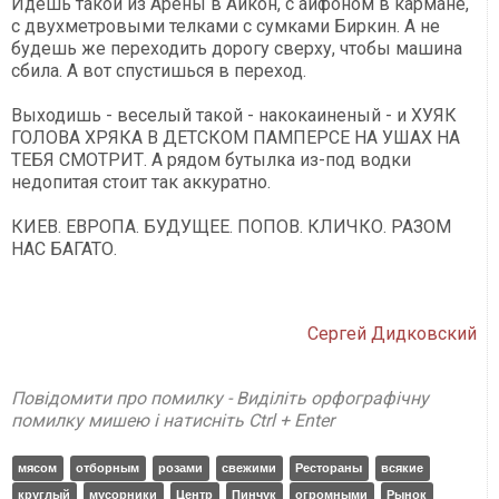
Идешь такой из Арены в Айкон, с айфоном в кармане,
с двухметровыми телками с сумками Биркин. А не
будешь же переходить дорогу сверху, чтобы машина
сбила. А вот спустишься в переход.
Выходишь - веселый такой - накокаиненый - и ХУЯК
ГОЛОВА ХРЯКА В ДЕТСКОМ ПАМПЕРСЕ НА УШАХ НА
ТЕБЯ СМОТРИТ. А рядом бутылка из-под водки
недопитая стоит так аккуратно.
КИЕВ. ЕВРОПА. БУДУЩЕЕ. ПОПОВ. КЛИЧКО. РАЗОМ
НАС БАГАТО.
Сергей Дидковский
Повідомити про помилку - Виділіть орфографічну
помилку мишею і натисніть Ctrl + Enter
мясом
отборным
розами
свежими
Рестораны
всякие
круглый
мусорники
Центр
Пинчук
огромными
Рынок