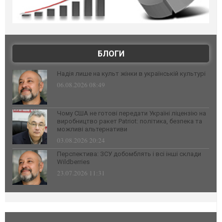
БЛОГИ
Надія лише на культ жінки в українській культурі
06.08.2026 08:49
Чому США не готові передати Україні ліцензію на
виробництво ракет Patriot: політика, безпека та
можливі альтернативи
03.08.2026 20:24
Перспектива: ЗСУ добомблять і всі інші склади
Wildberries
23.07.2026 11:31