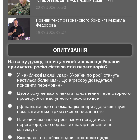
"старої гвардії" в українській армії — NYT
23.07.2026 10:32
Повний текст резонансного брифінга Михайла
Федорова
18.07.2026 09:27
ОПИТУВАННЯ
На вашу думку, коли далекобійні санкції України
примусять росію сісти за стіл переговорів?
У найближчі місяці удари України по росії стануть
настільки болючими, що агресору доведеться
поновити перемовини
Цього року не варто чекати поновлення переговорного
процесу. А от наступного - можливо все
рф навпаки піде на ескалацію попри здоровий глузд і
намагатиметься триматися до останнього
Найближчим часом росія може погодитись на
переговори, але серйозних намірів росіяни не
матимуть
Вже давно не роблю жодних прогнозів щодо