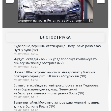
оновлення
Вийшов трейлер нової екранізації легендарного
Зеленський
фільму "Афера Томаса Крауна"
перемовин
БЛОГОСТРІЧКА
Буде гірше, перш ніж стати краще. Чому Трамп розв’язав
Путіну руки (NV)
08.08.2026, 15:30
«Будуть складні часи». Як уряд пропонує компенсувати
бізнесу збитки від обстрілів (NV)
08.08.2026, 15:15
Провал ШІ-контролю на іспиті. Університет у Мексиці
повторно перевірить 58 тисяч абітурієнтів (NV)
08.08.2026, 15:00
Більшість українців готові проголосувати за Федорова
на виборах президента, якщо Зеленський
не балотуватиметься — опитування Socis (NV)
08.08.2026, 14:45
Закрутив гайки. Моурінью запровадив жорсткі правила
для футболістів Реала (NV)
08.08.2026, 14:30