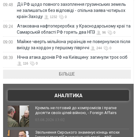
Дії РФ щодо повного захоплення грузинських земель
09:48
не залишаться без відповіді - спільна заява чотирьох
країн Заходу
1232
0
Атакована нафтопереробка: у Краснодарському краї та
09:24
Самарській області РФ горять два НПЗ
96
0
Майже чверть мільйона українців не повернулися після
09:00
виїзду за кордон у першому півріччі
244
0
Нічна атака дронів РФ на Київщину: загинули троє осіб
08:39
116
0
БІЛЬШЕ
АНАЛІТИКА
Кремль не готовий до компромісів і прагне
досягти своїх цілей війною, - Foreign Affairs
03.08.2026 13:02
Звільнення Сирського знаменує кінець епохи