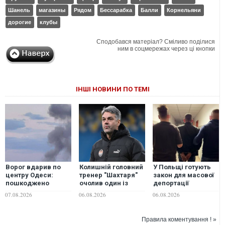
Шанель
магазины
Рядом
Бессарабка
Балли
Корнельяни
дорогие
клубы
Сподобався матеріал? Сміливо поділися
ним в соцмережах через ці кнопки
ІНШІ НОВИНИ ПО ТЕМІ
Ворог вдарив по
Колишній головний
У Польщі готують
центру Одеси:
тренер "Шахтаря"
закон для масової
пошкоджено
очолив один із
депортації
футбольний
найкращих клубів
українських
07.08.2026
06.08.2026
06.08.2026
стадіон
Саудівської Аравії
чоловіків
"Чорноморець"
Правила коментування ! »