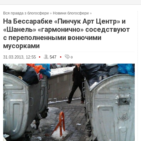
Вся правда з блогосфери
»
Новини блогосфери
»
На Бессарабке «Пинчук Арт Центр» и
«Шанель» «гармонично» соседствуют
с переполненными вонючими
мусорками
•
•
31.03.2013, 12:55
547
0