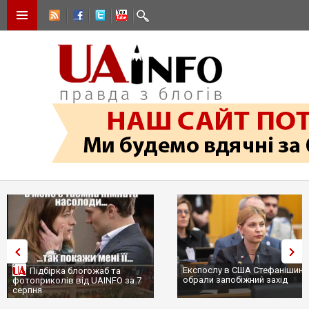
Експослу в США Стефанішині
Підбірка блогожаб та
обрали запобіжний захід
фотоприколів від UAINFO за 7
серпня