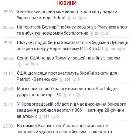
НОВИНИ
Зеленський оцінив можливості країн світу надати
15:50
Україні ракети до Patriot
17
0
На території Болгарії поблизу кордону з Румунією впав
15:25
та вибухнув невідомий безпілотник
27
0
Шокуючі подробиці із Закарпаття: омбудсмен Лубінець
15:01
розкрив схему у Берегівському РТЦК та СП
144
0
Сенат США не дав Трампу грошей на війну з Іраном
14:38
124
0
США щомісяця постачатимуть Україні ракети для
14:14
Patriot, - Зеленський
106
0
Маск відмовляє Україні у використанні Starlink для
13:48
ударів по території РФ
107
0
У Кіровоградській області під час виконання бойового
13:24
завдання розбився вертоліт ЗСУ — загинув 28-річний
авіатехнік
134
0
На вимогу Казахстану Україна погодилася не
13:00
завдавати ударів по неросійським танкерам та