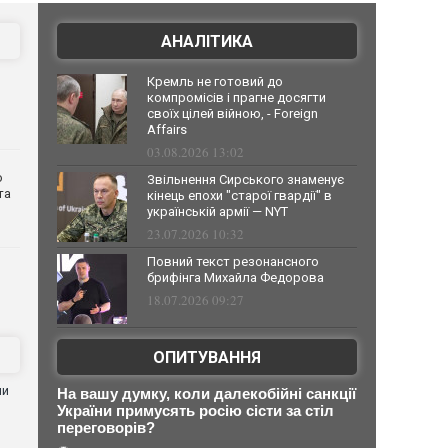
АНАЛІТИКА
Кремль не готовий до
компромісів і прагне досягти
своїх цілей війною, - Foreign
Affairs
03.08.2026 13:02
о
Звільнення Сирського знаменує
та
кінець епохи "старої гвардії" в
українській армії — NYT
23.07.2026 10:32
Повний текст резонансного
брифінга Михайла Федорова
18.07.2026 09:27
ОПИТУВАННЯ
ни
На вашу думку, коли далекобійні санкції
України примусять росію сісти за стіл
переговорів?