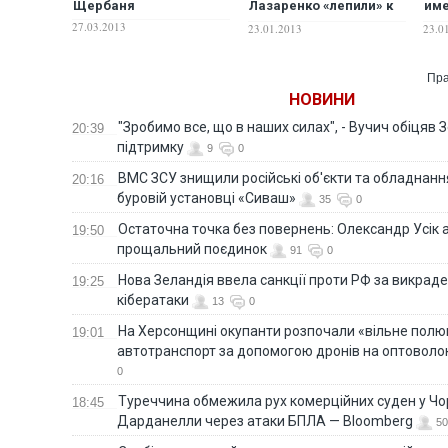
Щербаня
Лазаренко «лепили» к
име
убийству Щербаня
отн
27.03.2013
23.01.2013
23.0
Евг
Пра
НОВИНИ
"Зробимо все, що в наших силах", - Вучич обіцяв
20:39
підтримку
9
0
ВМС ЗСУ знищили російські об'єкти та обладнанн
20:16
буровій установці «Сиваш»
35
0
Остаточна точка без повернень: Олександр Усік 
19:50
прощальний поєдинок
91
0
Нова Зеландія ввела санкції проти РФ за викраден
19:25
кібератаки
13
0
На Херсонщині окупанти розпочали «вільне полю
19:01
автотранспорт за допомогою дронів на оптоволо
0
Туреччина обмежила рух комерційних суден у Чо
18:45
Дарданелли через атаки БПЛА — Bloomberg
50