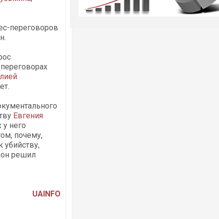
нес-переговоров
н.
рос
а переговорах
лией
ет.
документального
ству
Евгения
 у него
том, почему,
к убийству,
 он решил
UAINFO