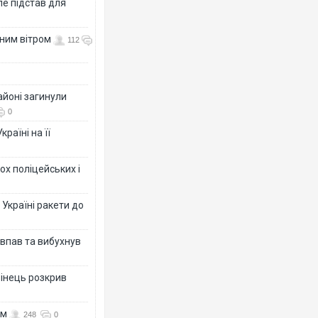
е підстав для
нним вітром
112
айоні загинули
0
раїні на її
ох поліцейських і
 Україні ракети до
 впав та вибухнув
бінець розкрив
ом
248
0