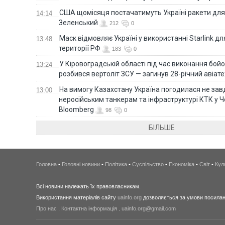
США щомісяця постачатимуть Україні ракети для P
14:14
Зеленський
212
0
Маск відмовляє Україні у використанні Starlink дл
13:48
території РФ
183
0
У Кіровоградській області під час виконання бой
13:24
розбився вертоліт ЗСУ — загинув 28-річний авіате
На вимогу Казахстану Україна погодилася не зав
13:00
неросійським танкерам та інфраструктурі КТК у 
Bloomberg
98
0
БІЛЬШЕ
Головна
•
Головні новини
•
Політика
•
Суспільство
•
Економіка
•
Світ
•
Кул
Всі новини належать їх правовласникам.
Використання матеріалів сайту
uainfo.org
дозволяється за умови посиланн
Про нас
.
Контактна інформація
.
uainfo.org@gmail.com