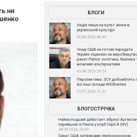
ь ни
БЛОГИ
ошенко
Надія лише на культ жінки в
українській культурі
06.08.2026 08:49
Чому США не готові передати
Україні ліцензію на виробництв
ракет Patriot: політика, безпека 
можливі альтернативи
03.08.2026 20:24
Перспектива: ЗСУ добомблять і
всі інші склади Wildberries
23.07.2026 11:31
БЛОГОСТРІЧКА
Наймолодший дебютант збірної Аргенти
перейшов із Реала у клуб Серії А (NV)
08.08.2026, 20:00
Сенат США затвердив генпрокурором