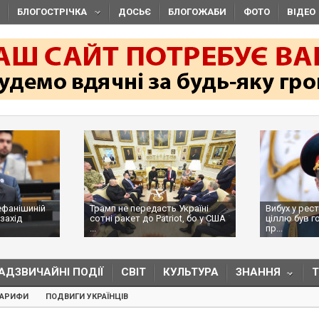
БЛОГОСТРІЧКА
ДОСЬЄ
БЛОГОЖАБИ
ФОТО
ВІДЕО
ефанішиній
Трамп не передасть Україні
Вибух у рес
захід
сотні ракет до Patriot, бо у США
ціллю був г
...
пр...
АДЗВИЧАЙНІ ПОДІЇ
СВІТ
КУЛЬТУРА
ЗНАННЯ
ТАРИФИ
ПОДВИГИ УКРАЇНЦІВ