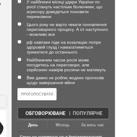
У найближчі місяці удари України по
а
росії стануть настільки болючими, що
агресору доведеться поновити
перемовини
Цього року не варто чекати поновлення
переговорного процесу. А от наступного
- можливо все
рф навпаки піде на ескалацію попри
здоровий глузд і намагатиметься
триматися до останнього
Найближчим часом росія може
погодитись на переговори, але
серйозних намірів росіяни не матимуть
Вже давно не роблю жодних прогнозів
щодо завершення війни
ОБГОВОРЮВАНЕ
|
ПОПУЛЯРНЕ
День
Місяць
За весь час