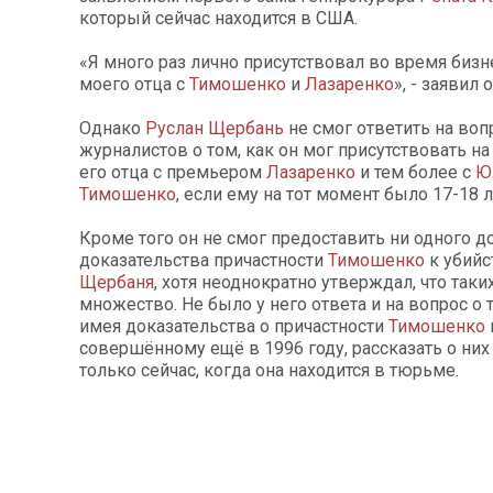
который сейчас находится в США.
«Я много раз лично присутствовал во время биз
моего отца с
Тимошенко
и
Лазаренко
», - заявил о
Однако
Руслан Щербань
не смог ответить на воп
журналистов о том, как он мог присутствовать н
его отца с премьером
Лазаренко
и тем более с
Ю
Тимошенко
, если ему на тот момент было 17-18 л
Кроме того он не смог предоставить ни одного 
доказательства причастности
Тимошенко
к убий
Щербаня
, хотя неоднократно утверждал, что таких
множество. Не было у него ответа и на вопрос о 
имея доказательства о причастности
Тимошенко
совершённому ещё в 1996 году, рассказать о них
только сейчас, когда она находится в тюрьме.