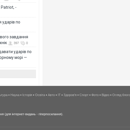
atriot, -
я ударів по
ового завдання
хнік
397
0
давати ударів по
Чорному морі —
ьтура
•
Наука
•
Історія
•
Освіта
•
Авто
•
IT
•
Здоров'я
•
Спорт
•
Фото
•
Відео
•
Огляд блог
я (для інтернет-видань - гіперпосилання).