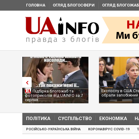
ГОЛОВНА
ОГЛЯД БЛОГОСФЕРИ
ОГЛЯД БЛОГОЖАБ
Експослу в США Ст
Підбірка блогожаб та
обрали запобіжний 
фотоприколів від UAINFO за 7
серпня
ПОЛІТИКА
СУСПІЛЬСТВО
ЕКОНОМІКА
Н
РОСІЙСЬКО-УКРАЇНСЬКА ВІЙНА
КОРОНАВІРУС COVID-19