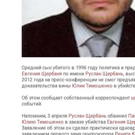
Средний сын убитого в 1996 году политика и пр
Евгения Щербаня
по имени
Руслан Щербань
, выс
2012 года на пресс-конференции не смог предъя
доказательства вины
Юлии Тимошенко
в убийств
Об этом сообщает собственный корреспондент
u
событий.
Напомним, 3 апреля
Руслан Щербань
обвинил
Па
Юлию Тимошенко
в заказе убийства
Евгения Ще
Заявление об этом он сделал практически однов
заявлением первого зама генпрокурора
Рената 