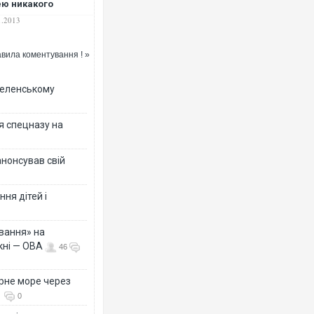
ю никакого
ошения к убийству
1.2013
ения Щербаня»
вила коментування ! »
 Зеленському
я спецназу на
анонсував свій
ня дітей і
вання» на
кні — ОВА
46
рне море через
0