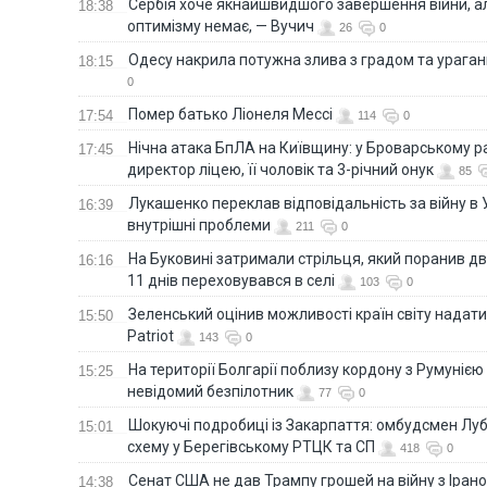
Сербія хоче якнайшвидшого завершення війни, ал
18:38
оптимізму немає, — Вучич
26
0
Одесу накрила потужна злива з градом та урага
18:15
0
Помер батько Ліонеля Мессі
17:54
114
0
Нічна атака БпЛА на Київщину: у Броварському р
17:45
директор ліцею, її чоловік та 3-річний онук
85
Лукашенко переклав відповідальність за війну в Ук
16:39
внутрішні проблеми
211
0
На Буковині затримали стрільця, який поранив дв
16:16
11 днів переховувався в селі
103
0
Зеленський оцінив можливості країн світу надати
15:50
Patriot
143
0
На території Болгарії поблизу кордону з Румунією
15:25
невідомий безпілотник
77
0
Шокуючі подробиці із Закарпаття: омбудсмен Лу
15:01
схему у Берегівському РТЦК та СП
418
0
Сенат США не дав Трампу грошей на війну з Іран
14:38