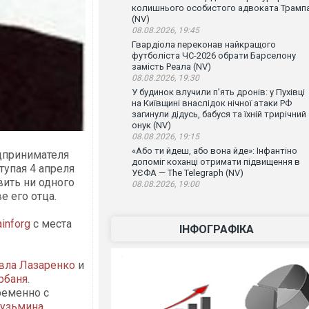
колишнього особистого адвоката Трамп
(NV)
08.08.2026, 19:45
Гвардіола переконав найкращого
футболіста ЧС-2026 обрати Барселону
замість Реала (NV)
08.08.2026, 19:30
У будинок влучили п’ять дронів: у Пухівці
на Київщині внаслідок нічної атаки РФ
загинули дідусь, бабуся та їхній трирічний
онук (NV)
08.08.2026, 19:15
«Або ти йдеш, або вона йде»: Інфантіно
едпринимателя
допоміг коханці отримати підвищення в
тупая 4 апреля
УЄФА — The Telegraph (NV)
вить ни одного
08.08.2026, 19:00
е его отца.
ainforg
с места
ІНФОГРАФІКА
вла Лазаренко
и
рбаня
.
ременно с
Кузьмина
,