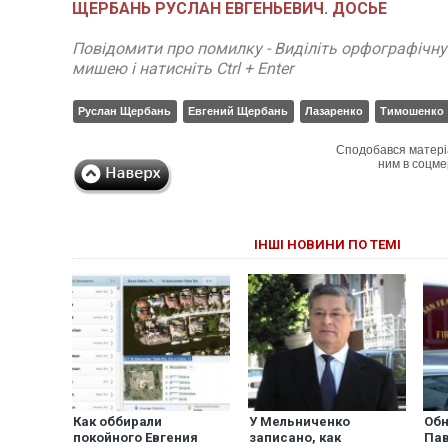
ЩЕРБАНЬ РУСЛАН ЕВГЕНЬЕВИЧ. ДОСЬЕ
Повідомити про помилку - Виділіть орфографічн
мишею і натисніть Ctrl + Enter
Руслан Щербань
Евгений Щербань
Лазаренко
Тимошенко
Сподобався матері
ним в соцме
ІНШІ НОВИНИ ПО ТЕМІ
Как оббирали
У Мельниченко
Обн
покойного Евгения
записано, как
Пав