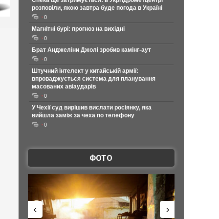
Спека ще затримується: в Укргідрометцентрі
розповіли, якою завтра буде погода в Україні
0
Магнітні бурі: прогноз на вихідні
0
Брат Анджеліни Джолі зробив камінг-аут
0
Штучний інтелект у китайській армії:
впроваджується система для планування
масованих авіаударів
0
У Чехії суд вирішив вислати росіянку, яка
вийшла заміж за чеха по телефону
0
ФОТО