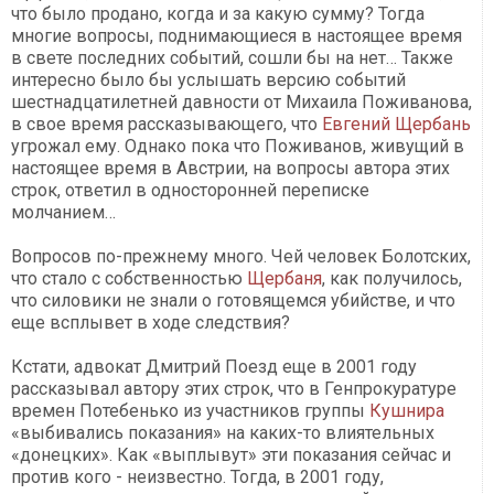
что было продано, когда и за какую сумму? Тогда
многие вопросы, поднимающиеся в настоящее время
в свете последних событий, сошли бы на нет… Также
интересно было бы услышать версию событий
шестнадцатилетней давности от Михаила Поживанова,
в свое время рассказывающего, что
Евгений Щербань
угрожал ему. Однако пока что Поживанов, живущий в
настоящее время в Австрии, на вопросы автора этих
строк, ответил в односторонней переписке
молчанием…
Вопросов по-прежнему много. Чей человек Болотских,
что стало с собственностью
Щербаня
, как получилось,
что силовики не знали о готовящемся убийстве, и что
еще всплывет в ходе следствия?
Кстати, адвокат Дмитрий Поезд еще в 2001 году
рассказывал автору этих строк, что в Генпрокуратуре
времен Потебенько из участников группы
Кушнира
«выбивались показания» на каких-то влиятельных
«донецких». Как «выплывут» эти показания сейчас и
против кого - неизвестно. Тогда, в 2001 году,