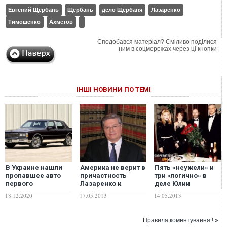
Евгений Щербань
Щербань
дело Щербаня
Лазаренко
Тимошенко
Ахметов
Сподобався матеріал? Сміливо поділися
ним в соцмережах через ці кнопки
ІНШІ НОВИНИ ПО ТЕМІ
В Украине нашли
Америка не верит в
Пять «неужели» и
пропавшее авто
причастность
три «логично» в
первого
Лазаренко к
деле Юлии
украинского
убийству Щербаня
Тимошенко
18.12.2020
17.05.2013
14.05.2013
олигарха Евгения
Щербаня. ФОТО
Правила коментування ! »