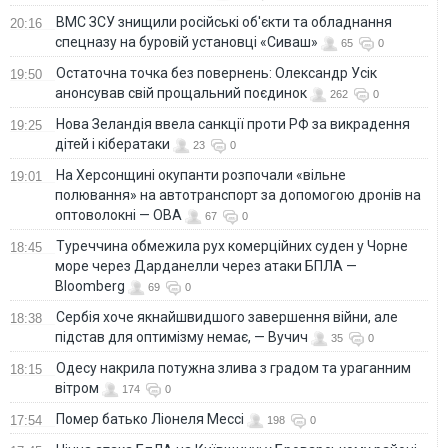
ВМС ЗСУ знищили російські об'єкти та обладнання
20:16
спецназу на буровій установці «Сиваш»
65
0
Остаточна точка без повернень: Олександр Усік
19:50
анонсував свій прощальний поєдинок
262
0
Нова Зеландія ввела санкції проти РФ за викрадення
19:25
дітей і кібератаки
23
0
На Херсонщині окупанти розпочали «вільне
19:01
полювання» на автотранспорт за допомогою дронів на
оптоволокні — ОВА
67
0
Туреччина обмежила рух комерційних суден у Чорне
18:45
море через Дарданелли через атаки БПЛА —
Bloomberg
69
0
Сербія хоче якнайшвидшого завершення війни, але
18:38
підстав для оптимізму немає, — Вучич
35
0
Одесу накрила потужна злива з градом та ураганним
18:15
вітром
174
0
Помер батько Ліонеля Мессі
17:54
198
0