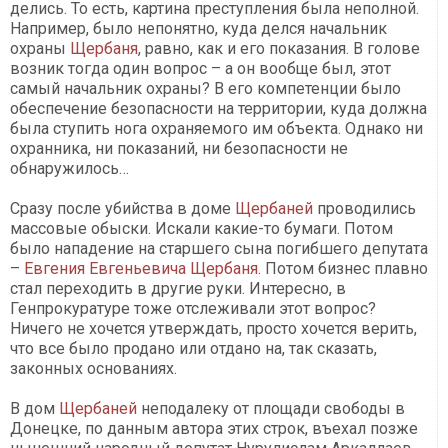
делись. То есть, картина преступления была неполной.
Например, было непонятно, куда делся начальник
охраны
Щербаня
, равно, как и его показания. В голове
возник тогда один вопрос – а он вообще был, этот
самый начальник охраны? В его компетенции было
обеспечение безопасности на территории, куда должна
была ступить нога охраняемого им объекта. Однако ни
охранника, ни показаний, ни безопасности не
обнаружилось…
Сразу после убийства в доме
Щербаней
проводились
массовые обыски. Искали какие-то бумаги. Потом
было нападение на старшего сына погибшего депутата
–
Евгения Евгеньевича
Щербаня
. Потом бизнес плавно
стал переходить в другие руки. Интересно, в
Генпрокуратуре тоже отслеживали этот вопрос?
Ничего не хочется утверждать, просто хочется верить,
что все было продано или отдано на, так сказать,
законных основаниях.
В дом
Щербаней
неподалеку от площади свободы в
Донецке, по данным автора этих строк, въехал позже