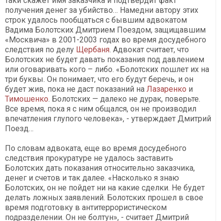
таки скажет имя заказчика и подтвердит факт
получения денег за убийство… Намедни автору этих
строк удалось пообщаться с бывшим адвокатом
Вадима Болотских Дмитрием Поездом, защищавшим
«Москвича» в 2001-2003 годах во время досудебного
следствия по делу
Щербаня
. Адвокат считает, что
Болотских не будет давать показания под давлением
или оговаривать кого – либо. «Болотских пошлет их на
три буквы. Он понимает, что его будут беречь, и он
будет жив, пока не даст показаний на
Лазаренко
и
Тимошенко
. Болотских — далеко не дурак, поверьте.
Все время, пока я с ним общался, он не производил
впечатления глупого человека», - утверждает Дмитрий
Поезд…
По словам адвоката, еще во время досудебного
следствия прокуратуре не удалось заставить
Болотских дать показания относительно заказчика,
денег и счетов и так далее. «Насколько я знаю
Болотских, он не пойдет ни на какие сделки. Не будет
делать ложных заявлений. Болотских прошел в свое
время подготовку в антитеррористическом
подразделении. Он не болтун», - считает Дмитрий