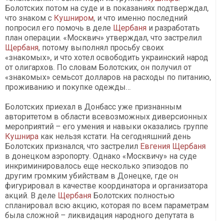
Болотских потом на суде и в показаниях подтверждал,
что знаком с
Кушниром
, и что именно последний
попросил его помочь в деле
Щербаня
и разработать
план операции. «Москвич» утверждал, что застрелил
Щербаня
, потому выполнял просьбу своих
«знакомых», и что хотел освободить украинский народ
от олигархов. По словам Болотских, он получил от
«знакомых» семьсот долларов на расходы по питанию,
проживанию и покупке одежды…
Болотских приехал в Донбасс уже признанным
авторитетом в области всевозможных диверсионных
мероприятий – его умения и навыки оказались группе
Кушнира
как нельзя кстати. На сегодняшний день
Болотских признался, что застрелил
Евгения Щербаня
в донецком аэропорту. Однако «Москвичу» на суде
инкриминировалось еще несколько эпизодов по
другим громким убийствам в Донецке, где он
фигурировал в качестве координатора и организатора
акций. В деле
Щербаня
Болотских полностью
спланировал всю акцию, которая по всем параметрам
была сложной – ликвидация народного депутата в