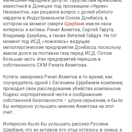
нынешний народный депутат Нурулислам Аркаллаев,
известный в Донецке под прозвищем «Нурик».
Неизвестно, как решался вопрос с долей убитого
нардепа в Индустриальном Союзе Донбасса, в
котором на момент смерти
Щербаня
имели свои
интересы и активы Ринат Ахметов, Сергей Тарута,
Владимир Щербань, а также Виталий Гайдук. На тот
момент под ИСД «ложились» ведущие
металлургические предприятия Донбасса, поскольку
имели долги за поставки газа перед ИСД. Потом
большая часть этих предприятий перешла в
собственность СКМ Рината Ахметова…
Кстати, наверняка Ринат Ахметов в то время, как
соучредитель одной с Евгением Щербанем компании,
проводил свое расследование убийства компаньона.
Кодекс корпоративной чести и соображения
собственной безопасности – штука серьезная, и было
бы интересно услышать мнение Ахметова на этот
счет…
Интересно было бы услышать рассказ Руслана
Щербаня, что из активов его отца осталось в семье, а