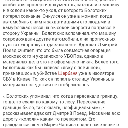
якобы для проверки документов, затащили в машину
и вкололи какой-то укол, от которого Болотских
потерял сознание. Очнулся он уже в момент, когда
автомобиль с ним и захватившими его людьми в
камуфляжах несся на высокой скорости по трассе в
сторону Украины. Болотских вспоминал, что машину
сопровождали другие автомобили, а на пропускных
пунктах «кортежу» отдавали честь. Адвокат Дмитрий
Поезд считает, что это была совместная операция
московского и украинского УБОПов, однако в
материалах дела это не оформлено никак. Более того,
Болотских как бы написал «явку с повинной»,
признавшись в убийстве
Щербаня
уже в изоляторе
СБУ в Киеве. То, как он попал в столицу Украины, в
материалах следствия не отображалось.
« Болотских упоминал, что когда пересекали границу,
то долго ехали по какому-то лесу. Пересечение
границы было, так сказать, неофициальным», -
рассказывает адвокат Дмитрий Поезд. Москвича всю
дорогу «кололи» каким-то препаратом. Его
гражданская жена Мария Чашина подает заявление в