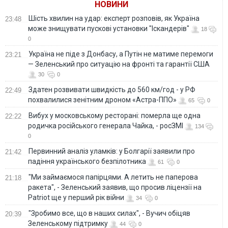
НОВИНИ
Шість хвилин на удар: експерт розповів, як Україна
23:48
може знищувати пускові установки "Іскандерів"
18
0
Україна не піде з Донбасу, а Путін не матиме перемоги
23:21
— Зеленський про ситуацію на фронті та гарантії США
30
0
Здатен розвивати швидкість до 560 км/год - у РФ
22:49
похвалилися зенітним дроном «Астра-ППО»
65
0
Вибух у московському ресторані: померла ще одна
22:22
родичка російського генерала Чайка, - росЗМІ
134
0
Первинний аналіз уламків: у Болгарії заявили про
21:42
падіння українського безпілотника
61
0
"Ми займаємося папірцями. А летить не паперова
21:18
ракета", - Зеленський заявив, що просив ліцензії на
Patriot ще у перший рік війни
34
0
"Зробимо все, що в наших силах", - Вучич обіцяв
20:39
Зеленському підтримку
44
0