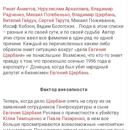
Ринат Ахметов
,
Нурулислам Аркаллаев
,
Владимир
Радченко
,
Михаил Потебенько
, Владимир Щербань
,
Виталий Гайдук
,
Сергей Тарута
, Михаил Поживанов,
Иосиф Кобзон, Вадим Болотских… Люди в этом списке
– разные и по своей сути, и по своей судьбе. Автор
этих строк ввел все фамилии в один ряд по одной
причине. Каждый из перечисленных каким-либо
образом знает ситуацию вокруг «дела
Евгения
Щербаня
» не понаслышке. Возможно, что кто-то знает
правду о том, что произошло осенью 1996 года в
аэропорту г. Донецка, когда был убит народный
депутат и бизнесмен
Евгений Щербань
…
Фактор внезапности
Теперь, когда дело
Щербаня
опять на слуху из-за
заявлений сотрудников Генпрокуратуры и сына
Евгения Щербаня
Руслана о причастности к убийству
Юлии Тимошенко
и
Павла Лазаренко
, в нем все
больше просматриваются всевозможные «непонятки»