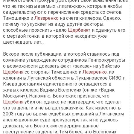
и многоточия. Прокуратура строит свои заявления пока
что на так называемых «платежках», которые якобы
свидетельствуют о перечислении средств со счетов
Тимошенко и
Лазаренко
на счета киллеров. Однако,
почему-то упускает из виду другие факторы,
способные прояснить «дело
Щербаня
» и сдвинуть его
с мертвой точки, в которой оно находится уже
шестнадцать лет…
Вскоре после публикации
,
в которой ставилось под
сомнение утверждение сотрудников Генпрокуратуры
о возможности доказать факт «заказа» на убийство
Щербаня
со стороны Тимошенко и
Лазаренко
, из
колонии в Луганской области в Лукьяновское СИЗО г.
Киева доставили единственного оставшегося в
живых киллера Вадима Болотских (он же «Вадик
Москвич»). Напомню, Болотских признался, что
Щербаня
убил он, однако не подтвердил, что сделал
это за деньги и не выдал заказчика. Как известно, в
2003 году во время судебных слушаний в Луганском
апелляционном суде прокуратуре так и не удалось
доказать, что Болотских совершил данное
преступление за деньги. Тем более, что Болотских