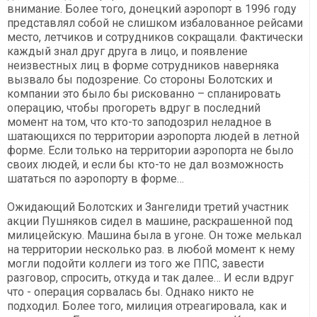
внимание. Более того, донецкий аэропорт в 1996 году
представлял собой не слишком избалованное рейсами
место, летчиков и сотрудников сокращали. Фактически
каждый знал друг друга в лицо, и появление
неизвестных лиц в форме сотрудников наверняка
вызвало бы подозрение. Со стороны Болотских и
компании это было бы рискованно – спланировать
операцию, чтобы прогореть вдруг в последний
момент на том, что кто-то заподозрил неладное в
шатающихся по территории аэропорта людей в летной
форме. Если только на территории аэропорта не было
своих людей, и если бы кто-то не дал возможность
шататься по аэропорту в форме…
Ожидающий Болотских и Зангелиди третий участник
акции Пушняков сидел в машине, раскрашенной под
милицейскую. Машина была в угоне. Он тоже мелькал
на территории несколько раз. в любой момент к нему
могли подойти коллеги из того же ППС, завести
разговор, спросить, откуда и так далее… И если вдруг
что - операция сорвалась бы. Однако никто не
подходил. Более того, милиция отреагировала, как и