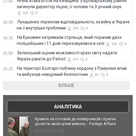
Нічна атака БпЛА на Київщину: у Броварському районі
17:45
загинули директор ліцею, її чоловік та 3-річний онук
114
0
Лукашенко переклав відповідальність за війну в Україні
16:39
на її внутрішні проблеми
270
0
На Буковині затримали стрільця, який поранив двох
16:16
поліцейських і 11 днів переховувався в селі
121
0
Зеленський оцінив можливості країн світу надати
15:50
Україні ракети до Patriot
174
0
На території Болгарії поблизу кордону з Румунією впав
15:25
та вибухнув невідомий безпілотник
81
0
БІЛЬШЕ
АНАЛІТИКА
Кремль не готовий до компромісів і прагне
досягти своїх цілей війною, - Foreign Affairs
03.08.2026 13:02