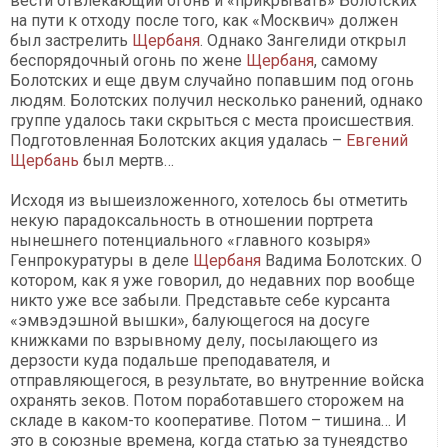
вести отвлекающий огонь и «прикрывать» Болотских
на пути к отходу после того, как «Москвич» должен
был застрелить
Щербаня
. Однако Зангелиди открыл
беспорядочный огонь по жене
Щербаня
, самому
Болотских и еще двум случайно попавшим под огонь
людям. Болотских получил несколько ранений, однако
группе удалось таки скрыться с места происшествия.
Подготовленная Болотских акция удалась –
Евгений
Щербань
был мертв…
Исходя из вышеизложенного, хотелось бы отметить
некую парадоксальность в отношении портрета
нынешнего потенциального «главного козыря»
Генпрокуратуры в деле
Щербаня
Вадима Болотских. О
котором, как я уже говорил, до недавних пор вообще
никто уже все забыли. Представьте себе курсанта
«эмвэдэшной вышки», балующегося на досуге
книжками по взрывному делу, посылающего из
дерзости куда подальше преподавателя, и
отправляющегося, в результате, во внутренние войска
охранять зеков. Потом поработавшего сторожем на
складе в каком-то кооперативе. Потом – тишина… И
это в союзные времена, когда статью за тунеядство