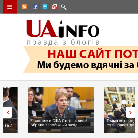
Експослу в США Стефанішиній
Трамп не передасть Україні
обрали запобіжний захід
сотні ракет до Patriot, бо у С
...