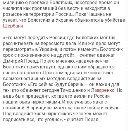
милицию о пропаже Болотских, некоторое время он
числится как пропавший без вести и находится в
розыске на территории России… Пока Чашина не
узнает, что Болотских в Украине обвиняется в убийстве
Щербаня
.
«Его могут передать России, где Болотских мог бы
рассчитывать на пересмотр дела. Или же дело могут
пересмотреть в Украине, и потом изменить Болотских
срок с пожизненного на другой», - считает адвокат
Дмитрий Поезд. По его мнению, «давление» на
Болотских присутствует, однако с ним обращаются
очень осторожно. При этом адвокат не исключает
возможности иных методов воздействия на
Болотских. «Его сейчас будут беречь — он важен для
тех, кто обвиняет сегодня Тимошенко и
Лазаренко
. Но
ведь был прецедент, когда его везли из России,
нашпиговав наркотиками. И получилась явка с
повинной. В принципе, могут на такое пойти и сейчас.
Под воздействием наркотиков человек может
подписать все, что угодно», - считает Поезд.