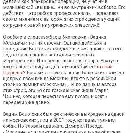
делал и как планировал операции, не учат ни в
милицейской «вышке», ни во внутренних войсках. Его
действия – это работа профессионала», - поделился
своим мнением с автором этих строк действующий
сотрудник одной из украинских спецслужб…
О работе в спецслужбах в биографии «Вадика
Москвича» нет ни строчки. Однако действия и
поведение Болотских свидетельствуют как раз о его
подготовке специалиста «диверсионных
мероприятий». Интересно, знает ли Генпрокуратура,
какую подготовку и где получил убийца
Евгения
Щербаня
? Восемь лет заключения Болотских получал
щедрые посылки из Москвы. Кто-то в российской
столице помнит «Москвича»… И по данным автора
этих строк, это не его гражданская жена Мария
Чашина, которая перестала ему писать и слать
передачи уже давно…
Вадим Болотских был фактически выкраден на одной
из московских улиц в 2001 году, когда выгуливал
собак. По словам адвоката Дмитрия Поезда,
«Москвича» задержали неизвестные в камуфляжах