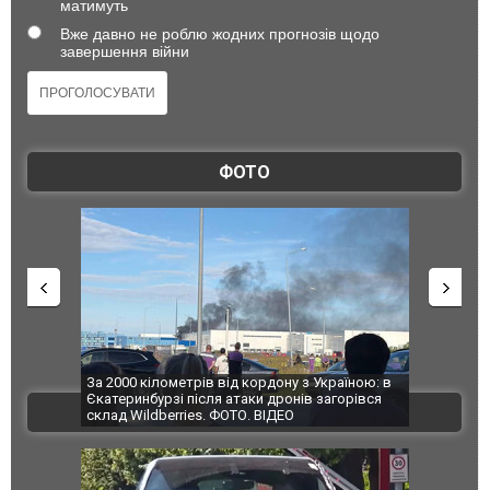
матимуть
Вже давно не роблю жодних прогнозів щодо
завершення війни
ФОТО
по Сумах,
За 2000 кілометрів від кордону з Україною: в
"Мої іграш
траждали
Єкатеринбурзі після атаки дронів загорівся
суперкарів
ВІДЕО
ині. ФОТО
склад Wildberries. ФОТО. ВІДЕО