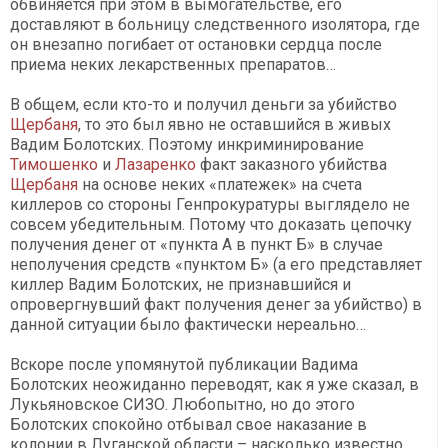
обвиняется при этом в вымогательстве, его
доставляют в больницу следственного изолятора, где
он внезапно погибает от остановки сердца после
приема неких лекарственных препаратов…
В общем, если кто-то и получил деньги за убийство
Щербаня
, то это был явно не оставшийся в живых
Вадим Болотских. Поэтому инкриминирование
Тимошенко
и
Лазаренко
факт заказного убийства
Щербаня
на основе неких «платежек» на счета
киллеров со стороны Генпрокуратуры выглядело не
совсем убедительным. Потому что доказать цепочку
получения денег от «пункта А в пункт Б» в случае
неполучения средств «пунктом Б» (а его представляет
киллер Вадим Болотских, не признавшийся и
опровергнувший факт получения денег за убийство) в
данной ситуации было фактически нереально…
Вскоре после упомянутой публикации Вадима
Болотских неожиданно переводят, как я уже сказал, в
Лукьяновское СИЗО. Любопытно, но до этого
Болотских спокойно отбывал свое наказание в
колонии в Луганской области – насколько известно