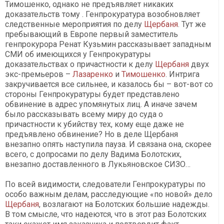
Тимошенко, однако не предъявляет никаких
доказательств тому . Генпрокуратура возобновляет
следственные мероприятия по делу
Щербаня
. Тут же
пребывающий в Европе первый заместитель
генпрокурора Ренат Кузьмин рассказывает западным
СМИ об имеющихся у Генпрокуратуры
доказательствах о причастности к делу
Щербаня
двух
экс-премьеров –
Лазаренко
и
Тимошенко
. Интрига
закручивается все сильнее, и казалось бы – вот-вот со
стороны Генпрокуратуры будет представлено
обвинение в адрес упомянутых лиц. А иначе зачем
было рассказывать всему миру до суда о
причастности к убийству тех, кому еще даже не
предъявлено обвинение? Но в деле Щербаня
внезапно опять наступила пауза. И связана она, скорее
всего, с допросами по делу Вадима Болотских,
внезапно доставленного в Лукьяновское СИЗО…
По всей видимости, следователи Генпрокуратуры по
особо важным делам, расследующие «по новой» дело
Щербаня
, возлагают на Болотских большие надежды.
В том смысле, что надеются, что в этот раз Болотских