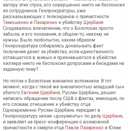
автору этих строк, его совершенно никто не беспокоил
из сотрудников Генпрокуратуры, уже
рассказывающих с телеэкранов о причастности
Тимошенко
и
Лазаренко
к убийству
Щербаня
.
Создавалось впечатление, что о Болотских просто
забыли, и его показания, в общем-то, никому не
нужны. Было любопытно, каким образом
Генпрокуратура собиралась доказывать факт
получения денег за убийство, если единственного
оставшегося в живых и признавшегося в убийстве
киллера никто не беспокоил допросами и беседами на
заданную тему?…
Но потом о Болотских внезапно вспомнили. В тот
момент, когда с такой же внезапностью младший сын
убитого
Евгения Щербаня
, Руслан Щербань, решил
написать обращение послу США о фактах, имеющих, по
его словам, отношение к убийству отца.
Одновременно Руслан Щербань передает в
Генпрокуратуру некие «документы» по делу
Щербаня
,
и заявляет на пресс-конференции о возможной
причастности к смерти отца
Павла Лазаренко
и Юлии