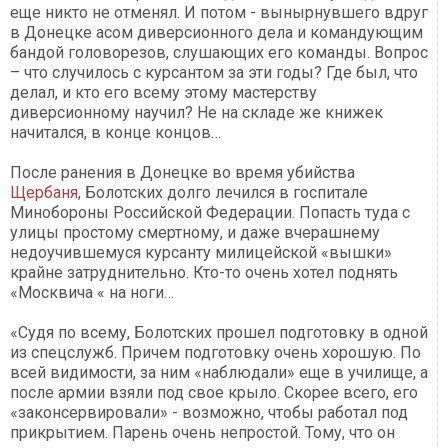
еще никто не отменял. И потом - вынырнувшего вдруг
в Донецке асом диверсионного дела и командующим
бандой головорезов, слушающих его команды. Вопрос
– что случилось с курсантом за эти годы? Где был, что
делал, и кто его всему этому мастерству
диверсионному научил? Не на складе же книжек
начитался, в конце концов…
После ранения в Донецке во время убийства
Щербаня
, Болотских долго лечился в госпитале
Минобороны Российской Федерации. Попасть туда с
улицы простому смертному, и даже вчерашнему
недоучившемуся курсанту милицейской «вышки»
крайне затруднительно. Кто-то очень хотел поднять
«Москвича « на ноги…
«Судя по всему, Болотских прошел подготовку в одной
из спецслужб. Причем подготовку очень хорошую. По
всей видимости, за ним «наблюдали» еще в училище, а
после армии взяли под свое крыло. Скорее всего, его
«законсервировали» - возможно, чтобы работал под
прикрытием. Парень очень непростой. Тому, что он