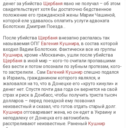
денег за убийство
Щербаня
явно не получал – об этом
свидетельствует хотя бы достаточно бедственное
положение его гражданской жены Марии Чашиной,
которой еле удавалось оплатить услуги адвоката
Болотских Дмитрия Поезда…
После убийства
Щербаня
внезапно распалась так
называемая ОПГ
Евгения Кушнира
, в состав которой
входил Вадим Болотских. Фактически все из группы
Кушнира
, кроме «Москвича», ушли после убийства
Щербаня
в иной мир – кого-то считали пропавшими
без вести и потом опознали по зубным протезам, кого-
то застрелили… Сам
Евгений Кушнир
спешно подался
в Израиль, гражданином которого являлся, и
жаловался на то, что в Донецке его «круто кинули» и
денег нет. Спустя почти два года он вернется на свой
страх и риск в Донбасс, чтобы получить триста тысяч
долларов – перед поездкой ему позвонил
неизвестный и сказал, что готов отдать старый долг.
Кушнира
отговаривает жена, но он едет в Украину и
неподалеку от Донецка его автомобиль
расстреливают неизвестные. Раненый
Кушнир