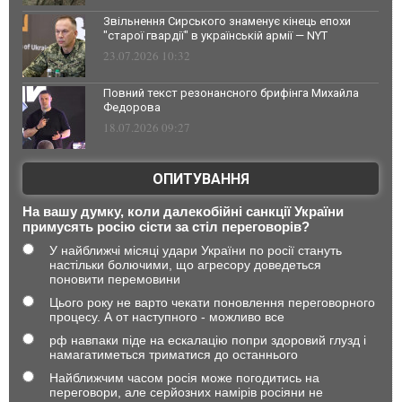
Звільнення Сирського знаменує кінець епохи
"старої гвардії" в українській армії — NYT
23.07.2026 10:32
Повний текст резонансного брифінга Михайла
Федорова
18.07.2026 09:27
ОПИТУВАННЯ
На вашу думку, коли далекобійні санкції України
примусять росію сісти за стіл переговорів?
У найближчі місяці удари України по росії стануть
настільки болючими, що агресору доведеться
поновити перемовини
Цього року не варто чекати поновлення переговорного
процесу. А от наступного - можливо все
рф навпаки піде на ескалацію попри здоровий глузд і
намагатиметься триматися до останнього
Найближчим часом росія може погодитись на
переговори, але серйозних намірів росіяни не