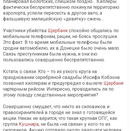
планировал Болотских, слишком поздно… Киллеры
фактически беспрепятственно покинули территорию
аэропорта, успели пересесть в другое авто, а
фальшивую милицейскую «девятку» сжечь…
Участники убийства
Щербаня
спокойно общались по
мобильным телефонам, рации, не боясь прослушки.
Это факт. В то время мобильные телефоны были
сродни автомобилю, их в Донецке было очень мало.
Связь преступникам была нужна, и они ею
пользовались совершенно беспрепятственно.
Кстати, о связи. Кто – то из узкого круга на
праздновании серебряной свадьбы Иосифа Кобзона
позвонил киллерам и предупредил о вылете
Щербаня
чартерным рейсом. Интересно, проводились ли по
этому поводу следственные мероприятия?
Совершенно смущает, что никто из силовиков и
правоохранителей в городе не знал о готовящейся
акции. Никак не верится, что такая крупная ОПГ, как
группа
Кушнира
, не была «на связи» у кого-то из
силовиков. Акцию готовило около двадцати человек.