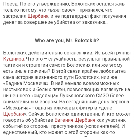
Поезд. По его утверждению, Болотских остался жив
только потому, что «взял свое» - признался, что
застрелил
Щербаня
, и не подтвердил факт получения
денег за совершение убийства от заказчика…
Who are you, Mr. Bolotskih?
Болотских действительно остался жив. Из всей группы
Кушнира
. Что это – случайность, результат правильной
тактики и стратегии самого Болотских или же этому
есть иные причины? В этой связи крайне любопытна
сама история жизненного пути Болотских, или же
«Вадика Москвича». В ней немало всевозможных
нестыковок и белых пятен, позволяющих взглянуть на
нынешнего «сидельца» Лукьяновского СИЗО более
внимательным взором. На сегодняшний день персона
«Москвича» - одна из ключевых фигур в «деле
Щербаня
». Сейчас Болотских единственный, кто может
говорить об убийстве
Евгения Щербаня
как участник
событий со стороны преступников (исполнителей). И
единственный, кто может с этой стороны как-то