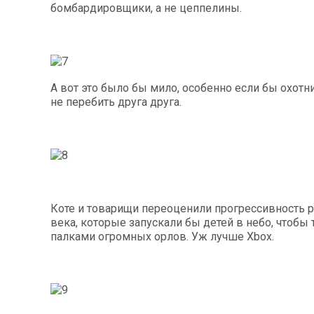
бомбардировщики, а не цеппелины.
А вот это было бы мило, особенно если бы охотн
не перебить друга друга.
Коте и товарищи переоценили прогрессивность р
века, которые запускали бы детей в небо, чтобы 
палками огромных орлов. Уж лучше Xbox.