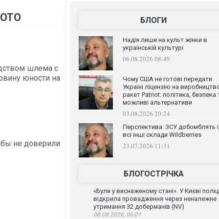
ФОТО
БЛОГИ
Надія лише на культ жінки в
українській культурі
06.08.2026 08:49
едством шлема с
ловину юности на
Чому США не готові передати
Україні ліцензію на виробництв
ракет Patriot: політика, безпека 
можливі альтернативи
03.08.2026 20:24
Перспектива: ЗСУ добомблять і
всі інші склади Wildberries
 бы не доверили
23.07.2026 11:31
БЛОГОСТРІЧКА
«Були у виснаженому стані». У Києві поліц
відкрила провадження через неналежне
утримання 32 доберманів (NV)
08.08.2026, 06:01