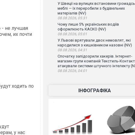
У Швеції на вулицях встановини громадсь
меблі — їх переробили з будівельних
матеріалів (NV)
08.08.2026, 05:31
Чому лише 5% українських водіїв
 - не лучшая
оформлюють КАСКО (NV)
очем, их почти
08.08.2026, 05:01
У Львові врятували двох немовлят, які
народилися з кишківником назовні (NV)
08.08.2026, 04:31
Спочатку запідозрили хакерів. Інтернет-
магазин групи компаній Текстиль-Контакт
атакували системи штучного інтелекту (N
08.08.2026, 04:01
удут ходить по
ІНФОГРАФІКА
удут
ерам, у нас