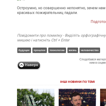
Остроумно, но совершенно непонятно, зачем нам
красивых пожирательниц падали.
Подгото
Повідомити про помилку - Виділіть орфографічн
мишею і натисніть Ctrl + Enter
будущее
прошлое
технологии
жизнь
человечество
Сподобався матері
ним в соцме
ІНШІ НОВИНИ ПО ТЕМІ