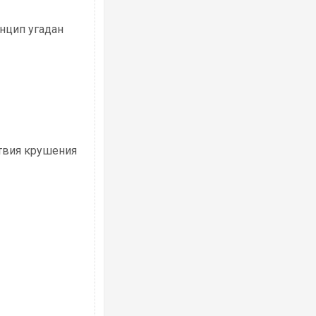
инцип угадан
Ворог завдав комбінованого удару по
двоє поранених. Ще десятеро постра
після атаки БПЛА по ринку на Сумщині
ствия крушения
Вже вивели на тести: Ferrari готує оно
позашляховика Purosangue. ВІДЕО