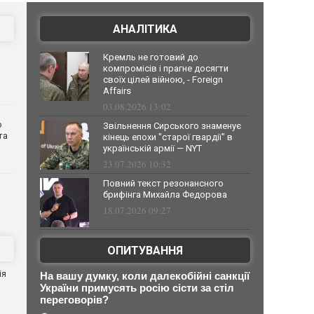
АНАЛІТИКА
Кремль не готовий до
компромісів і прагне досягти
своїх цілей війною, - Foreign
Affairs
03.08.2026 13:02
о
Звільнення Сирського знаменує
та
кінець епохи "старої гвардії" в
українській армії — NYT
23.07.2026 10:32
Повний текст резонансного
брифінга Михайла Федорова
18.07.2026 09:27
ОПИТУВАННЯ
ія
На вашу думку, коли далекобійні санкції
України примусять росію сісти за стіл
переговорів?