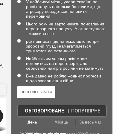
У найближчі місяці удари України по
кі
росії стануть настільки болючими, що
агресору доведеться поновити
перемовини
Цього року не варто чекати поновлення
переговорного процесу. А от наступного
- можливо все
рф навпаки піде на ескалацію попри
здоровий глузд і намагатиметься
триматися до останнього
Найближчим часом росія може
погодитись на переговори, але
V)
серйозних намірів росіяни не матимуть
Вже давно не роблю жодних прогнозів
щодо завершення війни
ОБГОВОРЮВАНЕ
|
ПОПУЛЯРНЕ
День
Місяць
За весь час