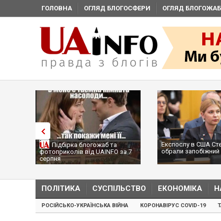
ГОЛОВНА
ОГЛЯД БЛОГОСФЕРИ
ОГЛЯД БЛОГОЖАБ
Експослу в США Ст
Підбірка блогожаб та
обрали запобіжний 
фотоприколів від UAINFO за 7
серпня
ПОЛІТИКА
СУСПІЛЬСТВО
ЕКОНОМІКА
Н
РОСІЙСЬКО-УКРАЇНСЬКА ВІЙНА
КОРОНАВІРУС COVID-19