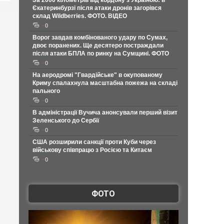
За 2000 кілометрів від кордону з Україною: в
Єкатеринбурзі після атаки дронів загорівся
склад Wildberries. ФОТО. ВІДЕО
0
Ворог завдав комбінованого удару по Сумах,
двоє поранених. Ще десятеро постраждали
після атаки БПЛА по ринку на Сумщині. ФОТО
0
На аеродромі "Гвардійське" в окупованому
Криму спалахнула масштабна пожежа на складі
пального
0
В адміністрації Вучича анонсували перший візит
Зеленського до Сербії
0
США розширили санкції проти Куби через
військову співпрацю з Росією та Китаєм
0
ФОТО