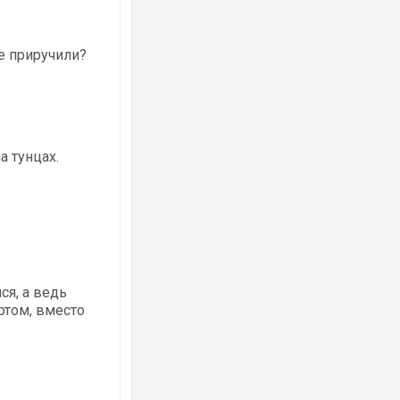
не приручили?
а тунцах.
я, а ведь
ртом, вместо