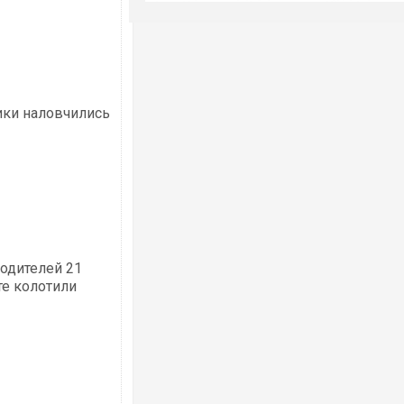
ики наловчились
одителей 21
те колотили