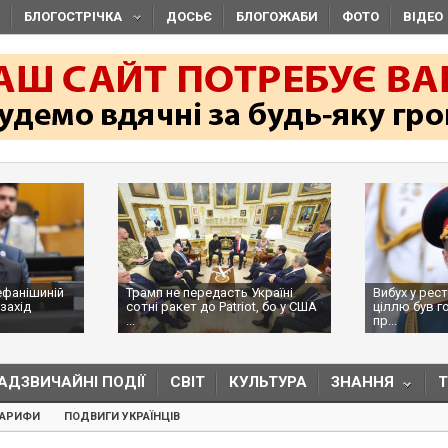
БЛОГОСТРІЧКА
ДОСЬЄ
БЛОГОЖАБИ
ФОТО
ВІДЕО
ефанішиній
Трамп не передасть Україні
Вибух у рес
захід
сотні ракет до Patriot, бо у США
ціллю був г
...
пр...
АДЗВИЧАЙНІ ПОДІЇ
СВІТ
КУЛЬТУРА
ЗНАННЯ
ТАРИФИ
ПОДВИГИ УКРАЇНЦІВ