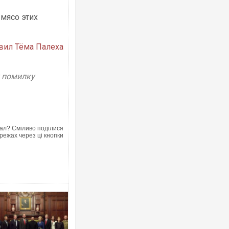
 мясо этих
вил Тёма Палеха
у помилку
ал? Сміливо поділися
режах через ці кнопки