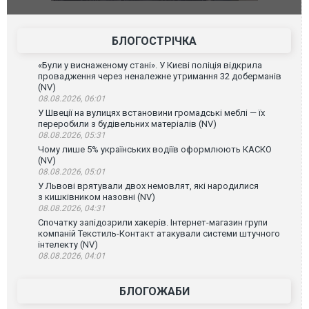
фільму "Афера Томаса Крауна"
перемовин
БЛОГОСТРІЧКА
«Були у виснаженому стані». У Києві поліція відкрила
провадження через неналежне утримання 32 доберманів
(NV)
08.08.2026, 06:01
У Швеції на вулицях встановини громадські меблі — їх
переробили з будівельних матеріалів (NV)
08.08.2026, 05:31
Чому лише 5% українських водіїв оформлюють КАСКО
(NV)
08.08.2026, 05:01
У Львові врятували двох немовлят, які народилися
з кишківником назовні (NV)
08.08.2026, 04:31
Спочатку запідозрили хакерів. Інтернет-магазин групи
компаній Текстиль-Контакт атакували системи штучного
інтелекту (NV)
08.08.2026, 04:01
БЛОГОЖАБИ