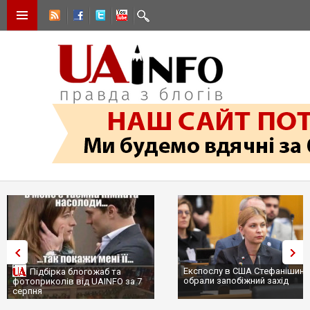
Експослу в США Стефанішині
Підбірка блогожаб та
обрали запобіжний захід
фотоприколів від UAINFO за 7
серпня