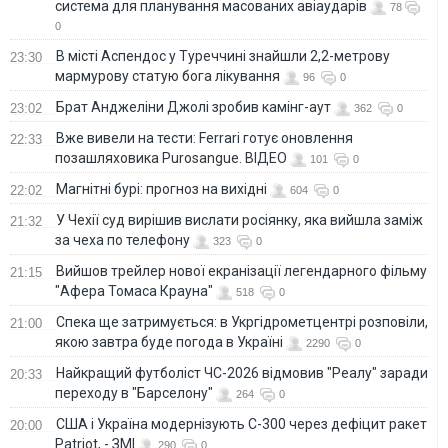
система для планування масованих авіаударів
78
0
В місті Аспендос у Туреччині знайшли 2,2-метрову
23:30
мармурову статую бога лікування
96
0
Брат Анджеліни Джолі зробив камінг-аут
23:02
362
0
Вже вивели на тести: Ferrari готує оновлення
22:33
позашляховика Purosangue. ВІДЕО
101
0
Магнітні бурі: прогноз на вихідні
22:02
604
0
У Чехії суд вирішив вислати росіянку, яка вийшла заміж
21:32
за чеха по телефону
323
0
Вийшов трейлер нової екранізації легендарного фільму
21:15
"Афера Томаса Крауна"
518
0
Спека ще затримується: в Укргідрометцентрі розповіли,
21:00
якою завтра буде погода в Україні
2290
0
Найкращий футболіст ЧС-2026 відмовив "Реалу" заради
20:33
переходу в "Барселону"
264
0
США і Україна модернізують С-300 через дефіцит ракет
20:00
Patriot, - ЗМІ
290
0