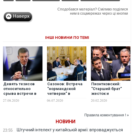
Сподобався матеріал? Сміливо поділися
ним в соцмережах через ці кнопки
ІНШІ НОВИНИ ПО ТЕМІ
Девять тезисов
Сазонов: Встреча
Пионтковский:
относительно
"нормандской
"Старший брат"
срыва встречи в
четверки" в
жесток и
нормандском
Берлине длилась 11
беспощаден. Он
27.08.2020
06.07.2020
20.02.2020
формате
часов, но хороших
назначил Ермаку и
итогов там нет от
Зеленскому
слова "вообще".
следующую
Правила коментування ! »
Все очень плохо
стрелку в Берлине и
НОВИНИ
поставил Украину
на счетчик
Штучний інтелект у китайській армії: впроваджується
23:55