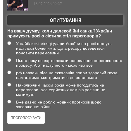
18.07.2026 09:27
ОПИТУВАННЯ
На вашу думку, коли далекобійні санкції України
примусять росію сісти за стіл переговорів?
У найближчі місяці удари України по росії стануть
настільки болючими, що агресору доведеться
поновити перемовини
Цього року не варто чекати поновлення переговорного
процесу. А от наступного - можливо все
рф навпаки піде на ескалацію попри здоровий глузд і
намагатиметься триматися до останнього
Найближчим часом росія може погодитись на
переговори, але серйозних намірів росіяни не
матимуть
Вже давно не роблю жодних прогнозів щодо
завершення війни