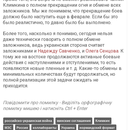
Климкина о полном прекращении огня и обмене всех
заложников. Мы же понимаем, что прекращение боев
должно было наступить еще в феврале. Если бы это
было реалистично, то давно было бы выполнено.
Более того, насколько я понимаю, сегодня нельзя
даже технически говорить о полном обмене
заложников, ведь украинская сторона считает
заложниками и
Надежду Савченко
, и
Олега Сенцова
. К
тому же на востоке продолжаются активные боевые
действия с наступлениями и отступлениями, то есть
появляются новые пленные и т. д. Какие-то обмены в
минимальных количествах будут продолжаться, но
полной реализации этой задачи ожидать не
приходится.
Повідомити про помилку - Виділіть орфографічну
помилку мишею і натисніть Ctrl + Enter
российско-украинская война
минские соглашения
Климкин
МЗС
Россия
коллаборанты
Украина
нормандский формат