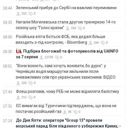
Зеленський прибув до Сербії на важливі перемовини
19:44
152
0
Наталія Могилевська стала другою тренеркою 14-го
19:33
сезону шоу "Голос країни"
150
0
Російська еліта боїться ФСБ, яка дедалі більше
19:00
виходить з-під контролю, - Bloomberg
296
0
Підбірка блогожаб та фотоприколів від UAINFO
18:30
за 7 серпня
12749
0
"Вони воюють, самі хочуть воювати, бо дурні": у
18:01
Чернівцях водія маршрутки звільнили після
зневажливих слів про українських захисників. ВІДЕО
326
0
Флеш розповів, чому РЕБ не може відхиляти балістику
17:44
212
0
ЄС вимагає від Туреччини підтверджень, що вона не
17:31
постачає російський газ
96
0
До Дня Ялти: оператори "Group 13" провели
17:14
морський парад біля південного узбережжя Криму, -