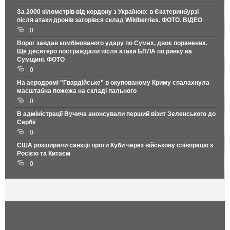
За 2000 кілометрів від кордону з Україною: в Єкатеринбурзі
після атаки дронів загорівся склад Wildberries. ФОТО. ВІДЕО
0
Ворог завдав комбінованого удару по Сумах, двоє поранених.
Ще десятеро постраждали після атаки БПЛА по ринку на
Сумщині. ФОТО
0
На аеродромі "Гвардійське" в окупованому Криму спалахнула
масштабна пожежа на складі пального
0
В адміністрації Вучича анонсували перший візит Зеленського до
Сербії
0
США розширили санкції проти Куби через військову співпрацю з
Росією та Китаєм
0