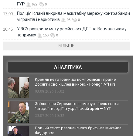
ГУР
622
0
Поліція Іспанії викрила масштабну мережу контрабанди
17:00
мігрантів і наркотиків
98
0
У ЗСУ розкрили мету російських ДРГ на Вовчанському
16:45
напрямку
150
0
БІЛЬШЕ
АНАЛІТИКА
Кремль не готовий до компромісів і прагне
досягти своїх цілей війною, - Foreign Affairs
03.08.2026 13:02
Звільнення Сирського знаменує кінець епохи
"старої гвардії" в українській армії — NYT
23.07.2026 10:32
Повний текст резонансного брифінга Михайла
Федорова