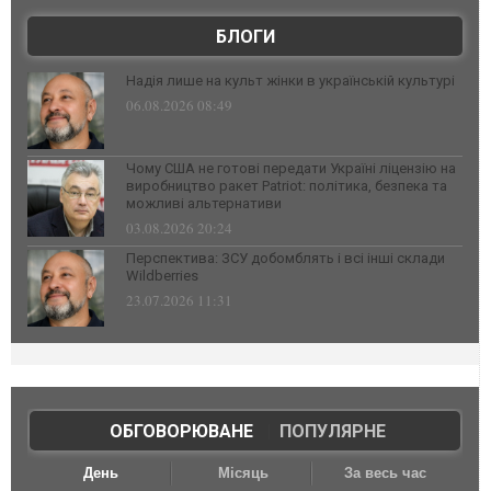
БЛОГИ
Надія лише на культ жінки в українській культурі
06.08.2026 08:49
Чому США не готові передати Україні ліцензію на
виробництво ракет Patriot: політика, безпека та
можливі альтернативи
03.08.2026 20:24
Перспектива: ЗСУ добомблять і всі інші склади
Wildberries
23.07.2026 11:31
ОБГОВОРЮВАНЕ
|
ПОПУЛЯРНЕ
День
Місяць
За весь час