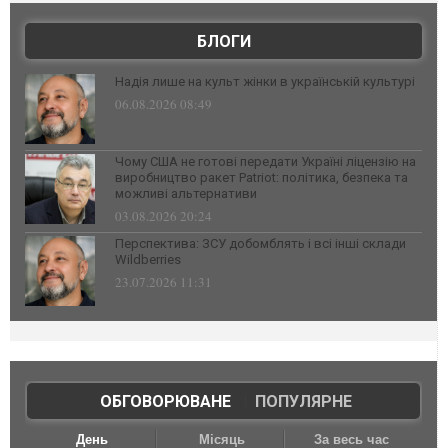
БЛОГИ
Надія лише на культ жінки в українській культурі
06.08.2026 08:49
Чому США не готові передати Україні ліцензію на
виробництво ракет Patriot: політика, безпека та
можливі альтернативи
03.08.2026 20:24
Перспектива: ЗСУ добомблять і всі інші склади
Wildberries
23.07.2026 11:31
ОБГОВОРЮВАНЕ
|
ПОПУЛЯРНЕ
День
Місяць
За весь час