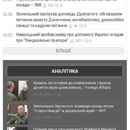
склади — ЗМІ
213
0
Зеленський заслухав доповідь Драпатого: обговорили
15:00
питання захисту Донеччини, антибалістику, далекобійні
санкції та кадрові питання
40
0
Навроцький зробив заяву про допомогу Україні і згадав
14:52
про "бандерівські прапори"
1571
0
БІЛЬШЕ
АНАЛІТИКА
Кремль не готовий до компромісів і прагне
досягти своїх цілей війною, - Foreign Affairs
03.08.2026 13:02
Звільнення Сирського знаменує кінець епохи
"старої гвардії" в українській армії — NYT
23.07.2026 10:32
Повний текст резонансного брифінга Михайла