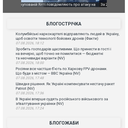
о атаку на
За 2000 кілометрів від кордону з Україною: в
В Таїланді 
го диму.
Єкатеринбурзі після атаки дронів загорівся
блискавки 
склад Wildberries. ФОТО. ВІДЕО
постражда
БЛОГОСТРІЧКА
Колумбійські наркокартелі відправляють людей в Україну,
щоб освоїти технології бойових дронів (Факти)
07.08.2026, 18:12
Зробить господарів щасливими. Що принести в гості і
на вечерю, щоб точно не помилитися — бюджетні
та неочевидні варіанти (NV)
07.08.2026, 18:00
Росіяни все частіше бʼють по Харкову FPV-дронами.
Що буде з містом — ВВС Україна (NV)
07.08.2026, 17:48
Швидке рішення. Як Україні компенсувати нестачу ракет
Patriot (NV)
07.08.2026, 17:36
В Україні вперше судять російського військового за
зґвалтування українки (NV)
07.08.2026, 17:24
БЛОГОЖАБИ