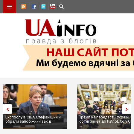
Експослу в США Стефанішиній
Трамп не передасть Україні
обрали запобіжний захід
сотні ракет до Patriot, бо у С
...