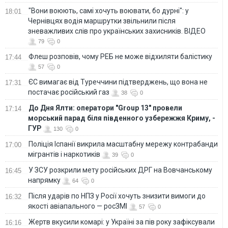
"Вони воюють, самі хочуть воювати, бо дурні": у
18:01
Чернівцях водія маршрутки звільнили після
зневажливих слів про українських захисників. ВІДЕО
79
0
Флеш розповів, чому РЕБ не може відхиляти балістику
17:44
57
0
ЄС вимагає від Туреччини підтверджень, що вона не
17:31
постачає російський газ
38
0
До Дня Ялти: оператори "Group 13" провели
17:14
морський парад біля південного узбережжя Криму, -
ГУР
130
0
Поліція Іспанії викрила масштабну мережу контрабанди
17:00
мігрантів і наркотиків
39
0
У ЗСУ розкрили мету російських ДРГ на Вовчанському
16:45
напрямку
64
0
Після ударів по НПЗ у Росії хочуть знизити вимоги до
16:32
якості авіапального — росЗМІ
57
0
Жертв вкусили комарі: у Україні за пів року зафіксували
16:16