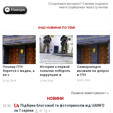
Сподобався матеріал? Сміливо поділися
ним в соцмережах через ці кнопки
ІНШІ НОВИНИ ПО ТЕМІ
Почему ГПУ
История о первой
Сакварелидзе
борется с медиа, а
попытке побороть
вызвали на допрос
не с
коррупцию в
в ГПУ
"бриллиантовыми
высшем
30.03.2016
23.02.2019
15.04.2016
прокурорами" в
руководстве
своих рядах
Украине
Правила коментування ! »
НОВИНИ
Підбірка блогожаб та фотоприколів від UAINFO
18:30
за 7 серпня
97
0