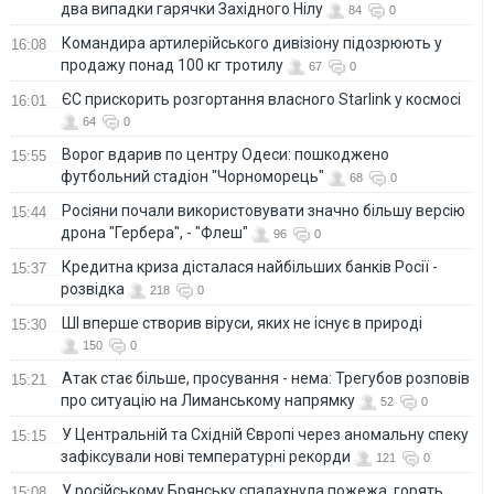
два випадки гарячки Західного Нілу
84
0
Командира артилерійського дивізіону підозрюють у
16:08
продажу понад 100 кг тротилу
67
0
ЄС прискорить розгортання власного Starlink у космосі
16:01
64
0
Ворог вдарив по центру Одеси: пошкоджено
15:55
футбольний стадіон "Чорноморець"
68
0
Росіяни почали використовувати значно більшу версію
15:44
дрона "Гербера", - "Флеш"
96
0
Кредитна криза дісталася найбільших банків Росії -
15:37
розвідка
218
0
ШІ вперше створив віруси, яких не існує в природі
15:30
150
0
Атак стає більше, просування - нема: Трегубов розповів
15:21
про ситуацію на Лиманському напрямку
52
0
У Центральній та Східній Європі через аномальну спеку
15:15
зафіксували нові температурні рекорди
121
0
У російському Брянську спалахнула пожежа, горять
15:08