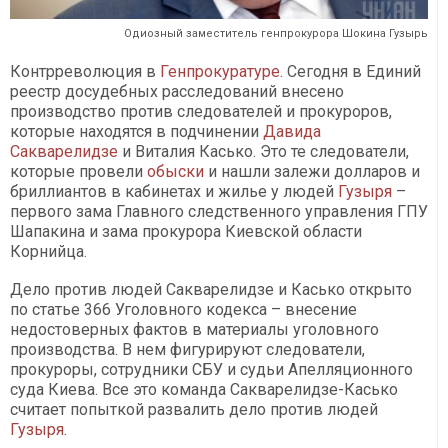
Одиозный заместитель генпрокурора Шокина Гузырь
Контрреволюция в
Генпрокуратуре
. Сегодня в Единий
реестр досудебных расследований внесено
производство против следователей и прокуроров,
которые находятся в подчинении
Давида
Сакварелидзе
и Виталия Касько. Это те следователи,
которые провели
обыски
и нашли залежи долларов и
бриллиантов в кабинетах и жилье у людей
Гузыря
–
первого зама Главного следственного управления ГПУ
Шапакина и зама прокурора Киевской области
Корнийца.
Дело против людей Сакварелидзе и Касько открыто
по статье 366 Уголовного кодекса – внесение
недостоверных фактов в материалы уголовного
производства. В нем фигурируют следователи,
прокуроры, сотрудники СБУ и судьи Апелляционного
суда Киева. Все это команда Сакварелидзе-Касько
считает попыткой развалить дело против людей
Гузыря
.