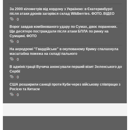
За 2000 кілометрів від кордону з Україною: в Єкатеринбурзі
після атаки дронів загорівся склад Wildberries. ФОТО. ВІДЕО
0
Ворог завдав комбінованого удару по Сумах, двоє поранених.
Ще десятеро постраждали після атаки БПЛА по ринку на
Сумщині. ФОТО
0
На аеродромі "Гвардійське" в окупованому Криму спалахнула
масштабна пожежа на складі пального
0
В адміністрації Вучича анонсували перший візит Зеленського до
Сербії
0
США розширили санкції проти Куби через військову співпрацю з
Росією та Китаєм
0