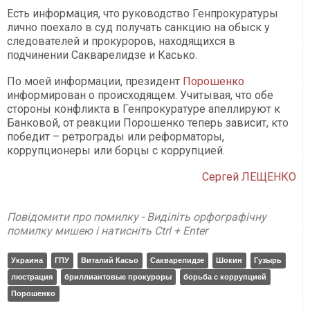
Есть информация, что руководство Генпрокуратуры
лично поехало в суд получать санкцию на обыск у
следователей и прокуроров, находящихся в
подчинении Сакварелидзе и Касько.
По моей информации, президент
Порошенко
информирован о происходящем. Учитывая, что обе
стороны конфликта в Генпрокуратуре апеллируют к
Банковой, от реакции Порошенко теперь зависит, кто
победит – ретрограды или реформаторы,
коррупционеры или борцы с коррупцией.
Сергей ЛЕЩЕНКО
Повідомити про помилку - Виділіть орфографічну
помилку мишею і натисніть Ctrl + Enter
Украина
ГПУ
Виталий Касьо
Сакварелидзе
Шокин
Гузырь
люстрация
бриллиантовые прокуроры
борьба с коррупцией
Порошенко