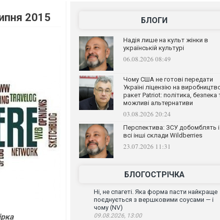
липня 2015
БЛОГИ
Надія лише на культ жінки в
українській культурі
06.08.2026 08:49
Чому США не готові передати
Україні ліцензію на виробництв
ракет Patriot: політика, безпека 
можливі альтернативи
03.08.2026 20:24
Перспектива: ЗСУ добомблять і
всі інші склади Wildberries
23.07.2026 11:31
БЛОГОСТРІЧКА
Ні, не спагеті. Яка форма пасти найкраще
поєднується з вершковими соусами — і
чому (NV)
ірка
09.08.2026, 13:00