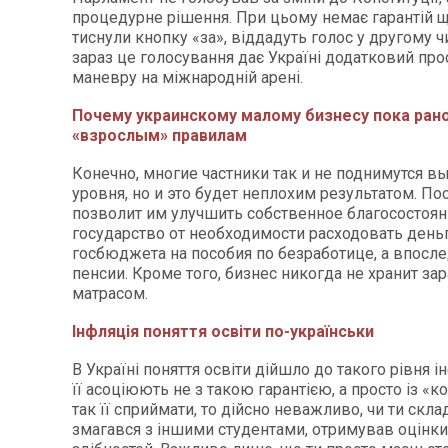
процедурне рішення. При цьому немає гарантій що
тиснули кнопку «за», віддадуть голос у другому ч
зараз це голосування дає Україні додатковий про
маневру на міжнародній арені.
Почему украинскому малому бизнесу пока ран
«взрослым» правилам
Конечно, многие частники так и не поднимутся в
уровня, но и это будет неплохим результатом. По
позволит им улучшить собственное благосостоян
государство от необходимости расходовать день
госбюджета на пособия по безработице, а впосле
пенсии. Кроме того, бизнес никогда не хранит за
матрасом.
Інфляція поняття освіти по-українськи
В Україні поняття освіти дійшло до такого рівня ін
її асоціюють не з такою гарантією, а просто із «
так її сприймати, то дійсно неважливо, чи ти склад
змагався з іншими студентами, отримував оцінки