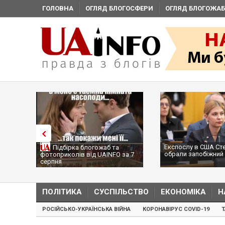
ГОЛОВНА
ОГЛЯД БЛОГОСФЕРИ
ОГЛЯД БЛОГОЖАБ
Експослу в США Ст
Підбірка блогожаб та
обрали запобіжний 
фотоприколів від UAINFO за 7
серпня
ПОЛІТИКА
СУСПІЛЬСТВО
ЕКОНОМІКА
Н
РОСІЙСЬКО-УКРАЇНСЬКА ВІЙНА
КОРОНАВІРУС COVID-19