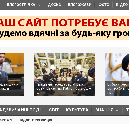
БЛОГОСТРІЧКА
ДОСЬЄ
БЛОГОЖАБИ
ФОТО
ВІДЕО
ефанішиній
Трамп не передасть Україні
Вибух у рес
захід
сотні ракет до Patriot, бо у США
ціллю був г
...
пр...
АДЗВИЧАЙНІ ПОДІЇ
СВІТ
КУЛЬТУРА
ЗНАННЯ
ТАРИФИ
ПОДВИГИ УКРАЇНЦІВ