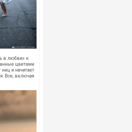
Ворог завдав комбінованого удару по
двоє поранених. Ще десятеро постра
після атаки БПЛА по ринку на Сумщині
ь в любви» к
санные цветами
т ниц и начитает
я. Все, включая
Приїхав за паспортом та квартирою": 
до українських військових потрапив т
зіркового футболіста Мохамеда Сала