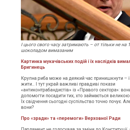
І цього свого часу затримають – от тільки не на 15
шоколадом вимазаним
Картинка мукачівських подій і їх наслідків вим
Бригинець
Крупна риба може на деякий час принишкнути – ї
жити... І тут украй важливі правдиві покази
«антиконтрабандистів» із «Правого сектора»: вон
допомогти посадити тих, хто займається велико
Їх свідчення сьогодні суспільство точно почує. Ал
вони?
Про «зради» та «перемоги» Верховної Ради
Парламент не голосував за зміни до Конституції,