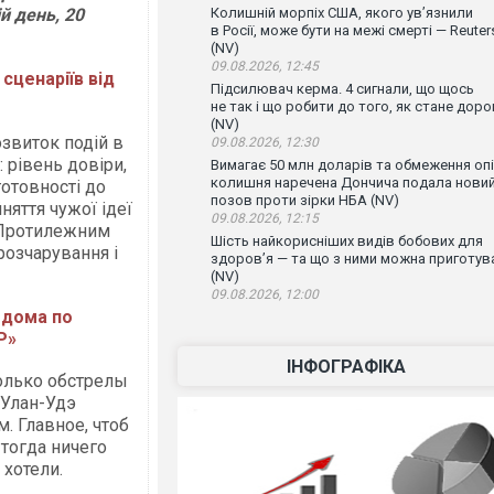
й день, 20
Колишній морпіх США, якого ув’язнили
в Росії, може бути на межі смерті — Reuter
(NV)
09.08.2026, 12:45
 сценаріїв від
Підсилювач керма. 4 сигнали, що щось
не так і що робити до того, як стане доро
(NV)
звиток подій в
09.08.2026, 12:30
: рівень довіри,
Вимагає 50 млн доларів та обмеження опі
колишня наречена Дончича подала нови
готовності до
позов проти зірки НБА (NV)
йняття чужої ідеї
09.08.2026, 12:15
ї. Протилежним
Шість найкорисніших видів бобових для
розчарування і
здоров’я — та що з ними можна приготув
(NV)
09.08.2026, 12:00
 дома по
Р»
ІНФОГРАФІКА
олько обстрелы
 Улан-Удэ
. Главное, чтоб
 тогда ничего
 хотели.