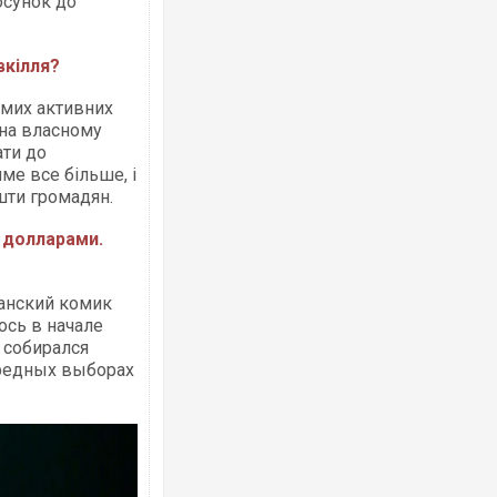
осунок до
вкілля?
ремих активних
 на власному
ати до
име все більше, і
шти громадян.
 долларами.
анский комик
ось в начале
 собирался
редных выборах