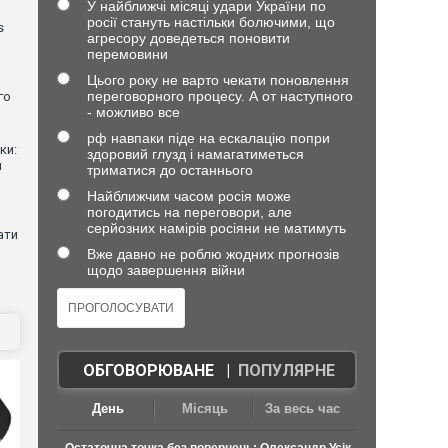
У найближчі місяці удари України по
росії стануть настільки болючими, що
s
агресору доведеться поновити
перемовини
Цього року не варто чекати поновлення
переговорного процесу. А от наступного
го
- можливо все
рф навпаки піде на ескалацію попри
ки:
здоровий глузд і намагатиметься
й
триматися до останнього
Найближчим часом росія може
погодитись на переговори, але
серйозних намірів росіяни не матимуть
ати
Вже давно не роблю жодних прогнозів
щодо завершення війни
ОБГОВОРЮВАНЕ
|
ПОПУЛЯРНЕ
День
Місяць
За весь час