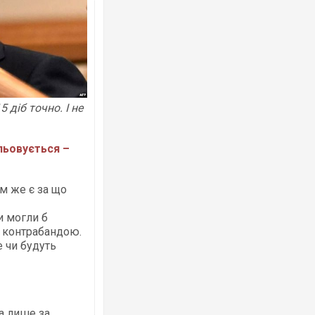
 діб точно. І не
альовується –
м же є за що
и могли б
ю контрабандою.
е чи будуть
 а лише за