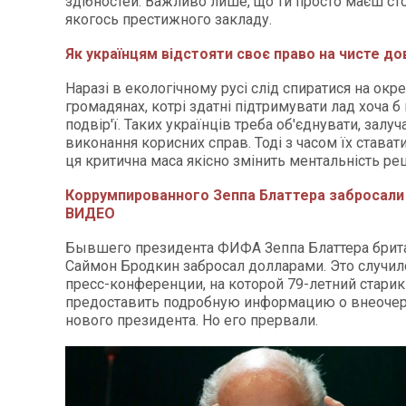
здібностей. Важливо лише, що ти просто маєш ст
якогось престижного закладу.
Як українцям відстояти своє право на чисте до
Наразі в екологічному русі слід спиратися на ок
громадянах, котрі здатні підтримувати лад хоча б
подвір'ї. Таких українців треба об'єднувати, залуч
виконання корисних справ. Тоді з часом їх стават
ця критична маса якісно змінить ментальність ре
Коррумпированного Зеппа Блаттера забросали
ВИДЕО
Бывшего президента ФИФА Зеппа Блаттера брит
Саймон Бродкин забросал долларами. Это случил
пресс-конференции, на которой 79-летний старик
предоставить подробную информацию о внеоче
нового президента. Но его прервали.