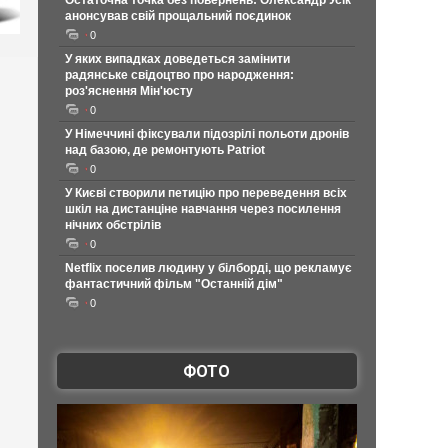
Остаточна точка без повернень: Олександр Усік
анонсував свій прощальний поєдинок
0
У яких випадках доведеться замінити
радянське свідоцтво про народження:
роз'яснення Мін'юсту
0
У Німеччині фіксували підозрілі польоти дронів
над базою, де ремонтують Patriot
0
У Києві створили петицію про переведення всіх
шкіл на дистанціне навчання через посилення
нічних обстрілів
0
Netflix поселив людину у білборді, що рекламує
фантастичний фільм "Останній дім"
0
ФОТО