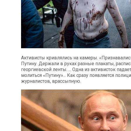
Активисты кривлялись на камеры. «Признавалис
Путину. Держали в руках разные плакаты, распи
георгиевской ленты. ... Одна из активисток падае
молиться «Путину»... Как сразу появляется полици
журналистов, врассыпную.