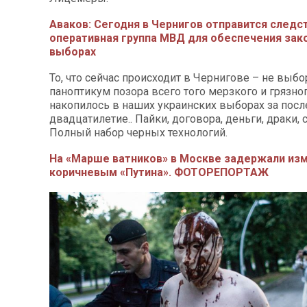
Аваков: Сегодня в Чернигов отправится следс
оперативная группа МВД для обеспечения зак
выборах
То, что сейчас происходит в Чернигове – не выбо
паноптикум позора всего того мерзкого и грязног
накопилось в наших украинских выборах за пос
двадцатилетие.. Пайки, договора, деньги, драки, с
Полный набор черных технологий.
На «Марше ватников» в Москве задержали из
коричневым «Путина». ФОТОРЕПОРТАЖ