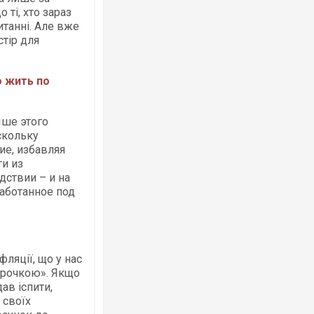
 ті, хто зараз
итанні. Але вже
стір для
о жить по
ыше этого
скольку
ие, избавляя
ги из
дствии – и на
работанное под
фляції, що у нас
корочкою». Якщо
ав іспити,
 своїх