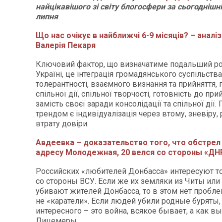
найцікавішого зі світу блогосфери за сьогоднішні
липня
Що нас очікує в найближчі 6-9 місяців? – аналіз
Валерія Пекаря
Ключовий фактор, що визначатиме подальший ро
Україні, це інтеграція громадянського суспільства
толерантності, взаємного визнання та прийняття, 
спільної дії, спільної творчості, готовність до при
замість своєї заради консолідації та спільної ді
трендом є індивідуалізація через втому, зневіру, 
втрату довіри.
Авдеевка – доказательство того, что обстрел
адресу Молодежная, 20 велся со стороны «ДН
Российских «любителей Донбасса» интересуют т
со стороны ВСУ. Если же их земляки из Читы или
убивают жителей Донбасса, то в этом нет проблем
не «каратели». Если людей убили родные буряты,
интересного – это война, всякое бывает, а как вы
Лицемеры.