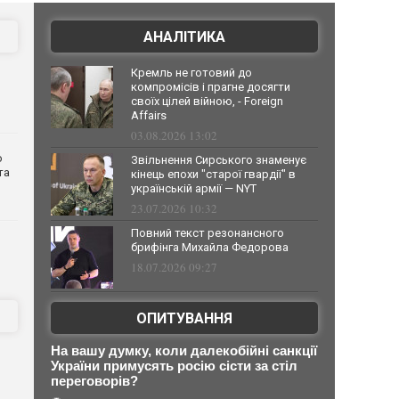
АНАЛІТИКА
Кремль не готовий до
компромісів і прагне досягти
своїх цілей війною, - Foreign
Affairs
03.08.2026 13:02
о
Звільнення Сирського знаменує
та
кінець епохи "старої гвардії" в
українській армії — NYT
23.07.2026 10:32
Повний текст резонансного
брифінга Михайла Федорова
18.07.2026 09:27
ОПИТУВАННЯ
На вашу думку, коли далекобійні санкції
України примусять росію сісти за стіл
переговорів?