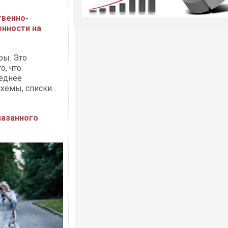
твенно-
онности на
ры. Это
о, что
леднее
хемы, списки...
мазанного