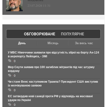
Wildberries
23.07.2026 11:31
ОБГОВОРЮВАНЕ
|
ПОПУЛЯРНЕ
День
Місяць
За весь час
У МВС Німеччини заявили про відсутність зброї на борту Ан-124
в аеропорту Лейпцига, - ЗМІ
0
Мер Сеути заявив про 100 загиблих мігрантів під час штурму
кордону
0
Чи стане Венс наступником Трампа? Президент США виступив
із неочікуваною заявою
0
ЄС затвердив нові санкції проти РФ у відповідь на масовані
удари по Україні
0