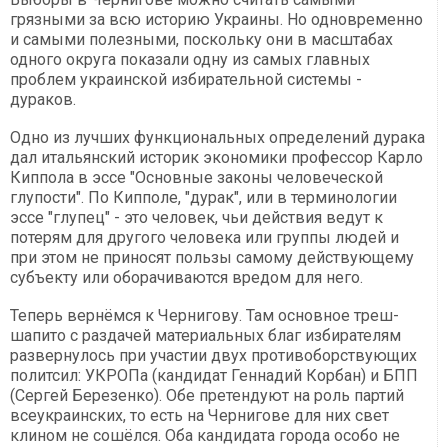
грязными за всю историю Украины. Но одновременно
и самыми полезными, поскольку они в масштабах
одного округа показали одну из самых главных
проблем украинской избирательной системы -
дураков.
Одно из лучших функциональных определений дурака
дал итальянский историк экономики профессор Карло
Киппола в эссе "Основные законы человеческой
глупости". По Кипполе, "дурак", или в терминологии
эссе "глупец" - это человек, чьи действия ведут к
потерям для другого человека или группы людей и
при этом не приносят пользы самому действующему
субъекту или оборачиваются вредом для него.
Теперь вернёмся к Чернигову. Там основное треш-
шапито с раздачей материальных благ избирателям
развернулось при участии двух противоборствующих
политсил: УКРОПа (кандидат Геннадий Корбан) и БПП
(Сергей Березенко). Обе претендуют на роль партий
всеукраинских, то есть на Чернигове для них свет
клином не сошёлся. Оба кандидата города особо не