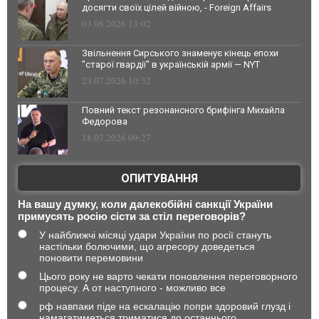
досягти своїх цілей війною, - Foreign Affairs
03.08.2026 13:02
Звільнення Сирського знаменує кінець епохи
"старої гвардії" в українській армії — NYT
23.07.2026 10:32
Повний текст резонансного брифінга Михайла
Федорова
18.07.2026 09:27
ОПИТУВАННЯ
На вашу думку, коли далекобійні санкції України
примусять росію сісти за стіл переговорів?
У найближчі місяці удари України по росії стануть
настільки болючими, що агресору доведеться
поновити перемовини
Цього року не варто чекати поновлення переговорного
процесу. А от наступного - можливо все
рф навпаки піде на ескалацію попри здоровий глузд і
намагатиметься триматися до останнього