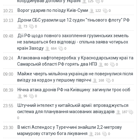
координував допомогу Україні
125
0
Ворог ударив по поїзду Київ-Суми
10:21
122
0
Дрони СБС уразили ще 12 суден "тіньового флоту" РФ
10:13
73
0
Дії РФ щодо повного захоплення грузинських земель
09:48
не залишаться без відповіді - спільна заява чотирьох
країн Заходу
664
0
Атакована нафтопереробка: у Краснодарському краї та
09:24
Самарській області РФ горять два НПЗ
80
0
Майже чверть мільйона українців не повернулися після
09:00
виїзду за кордон у першому півріччі
168
0
Нічна атака дронів РФ на Київщину: загинули троє осіб
08:39
96
0
Штучний інтелект у китайській армії: впроваджується
23:55
система для планування масованих авіаударів
187
0
В місті Аспендос у Туреччині знайшли 2,2-метрову
23:30
мармурову статую бога лікування
216
0