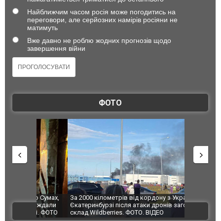
Найближчим часом росія може погодитись на
переговори, але серйозних намірів росіяни не
матимуть
Вже давно не роблю жодних прогнозів щодо
завершення війни
ФОТО
по Сумах,
За 2000 кілометрів від кордону з Україною: в
"Мої іграш
траждали
Єкатеринбурзі після атаки дронів загорівся
суперкарів
ВІДЕО
ині. ФОТО
склад Wildberries. ФОТО. ВІДЕО