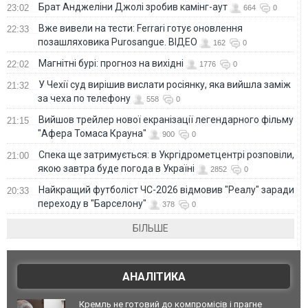
Брат Анджеліни Джолі зробив камінг-аут
23:02
664
0
Вже вивели на тести: Ferrari готує оновлення
22:33
позашляховика Purosangue. ВІДЕО
162
0
Магнітні бурі: прогноз на вихідні
22:02
1776
0
У Чехії суд вирішив вислати росіянку, яка вийшла заміж
21:32
за чеха по телефону
558
0
Вийшов трейлер нової екранізації легендарного фільму
21:15
"Афера Томаса Крауна"
900
0
Спека ще затримується: в Укргідрометцентрі розповіли,
21:00
якою завтра буде погода в Україні
2852
0
Найкращий футболіст ЧС-2026 відмовив "Реалу" заради
20:33
переходу в "Барселону"
378
0
БІЛЬШЕ
АНАЛІТИКА
Кремль не готовий до компромісів і прагне