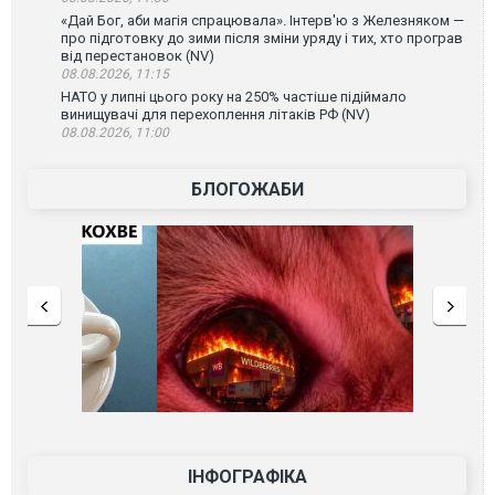
«Дай Бог, аби магія спрацювала». Інтерв'ю з Железняком —
про підготовку до зими після зміни уряду і тих, хто програв
від перестановок (NV)
08.08.2026, 11:15
НАТО у липні цього року на 250% частіше підіймало
винищувачі для перехоплення літаків РФ (NV)
08.08.2026, 11:00
БЛОГОЖАБИ
ІНФОГРАФІКА