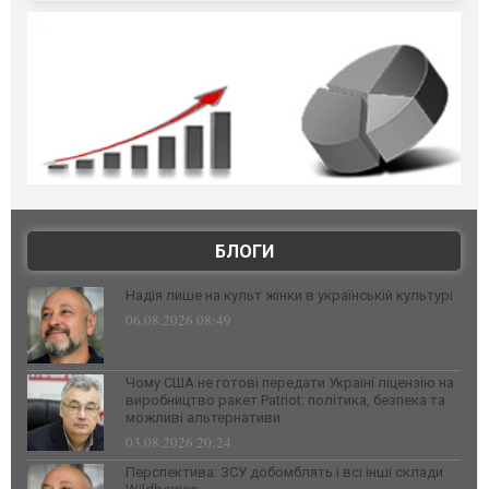
БЛОГИ
Надія лише на культ жінки в українській культурі
06.08.2026 08:49
Чому США не готові передати Україні ліцензію на
виробництво ракет Patriot: політика, безпека та
можливі альтернативи
03.08.2026 20:24
Перспектива: ЗСУ добомблять і всі інші склади