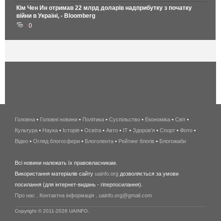
Кім Чен Ин отримав 22 млрд доларів надприбутку з початку
війни в Україні, - Bloomberg
0
Головна
•
Головні новини
•
Політика
•
Суспільство
•
Економіка
беспроводной
•
Світ
•
Культура
•
Наука
•
Історія
•
Освіта
•
Авто
•
IT
•
Здоров'я
интернет
•
Спорт
•
Фото
•
Відео
•
Огляд блогосфери
•
Блоголента
•
Рейтинг блогів
киев
•
Блогожаби
и
Всі новини належать їх правовласникам.
область
Використання матеріалів сайту
uainfo.org
дозволяється за умови
wimax
посилання (для інтернет-видань - гіперпосилання).
интернет
Про нас
.
Контактна інформація
.
uainfo.org@gmail.com
в
киеве
Copyright © 2011-2026 UAINFO.
и