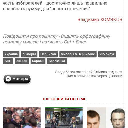
часть избирателей - достаточно лишь правильно
подобрать сумму для "порога отсечения".
Владимир ХОМЯКОВ
Повідомити про помилку - Виділіть орфографічну
помилку мишею і натисніть Ctrl + Enter
Украина
выборы
Чернигов
выборы в Чернигове
205 округ
БПП
УКРОП
Корбан
Березенко
Сподобався матеріал? Сміливо поділися
ним в соцмережах через ці кнопки
ІНШІ НОВИНИ ПО ТЕМІ