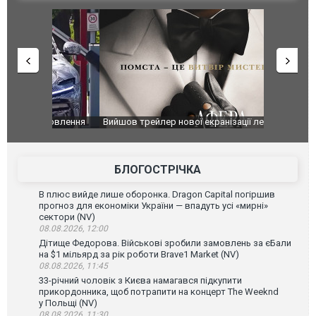
оновлення
Вийшов трейлер нової екранізації легендарного
Зеленський
фільму "Афера Томаса Крауна"
перемовин
БЛОГОСТРІЧКА
В плюс вийде лише оборонка. Dragon Capital погіршив
прогноз для економіки України — впадуть усі «мирні»
сектори (NV)
08.08.2026, 12:00
Дітище Федорова. Військові зробили замовлень за єБали
на $1 мільярд за рік роботи Brave1 Market (NV)
08.08.2026, 11:45
33-річний чоловік з Києва намагався підкупити
прикордонника, щоб потрапити на концерт The Weeknd
у Польщі (NV)
08.08.2026, 11:30