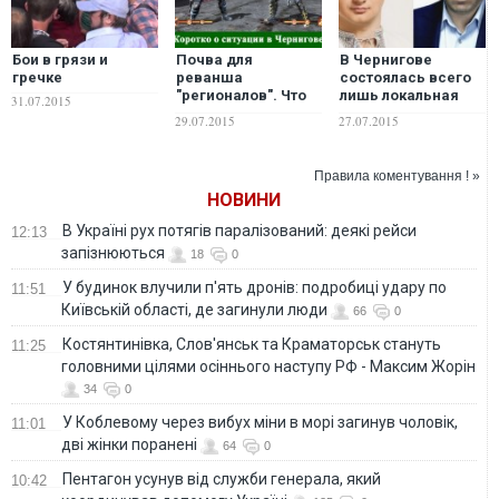
Бои в грязи и
Почва для
В Чернигове
гречке
реванша
состоялась всего
"регионалов". Что
лишь локальная
31.07.2015
показали выборы в
дуэль больших
29.07.2015
27.07.2015
Чернигове
игроков –
Березовец
Правила коментування ! »
НОВИНИ
В Україні рух потягів паралізований: деякі рейси
12:13
запізнюються
18
0
У будинок влучили п'ять дронів: подробиці удару по
11:51
Київській області, де загинули люди
66
0
Костянтинівка, Слов'янськ та Краматорськ стануть
11:25
головними цілями осіннього наступу РФ - Максим Жорін
34
0
У Коблевому через вибух міни в морі загинув чоловік,
11:01
дві жінки поранені
64
0
Пентагон усунув від служби генерала, який
10:42