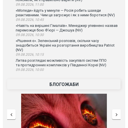
09.08.2026, 11:00
«Мопеди» йдуть у минуле — Росія робить шахеди
реактивними. Чим це загрожує і як з ними боротися (NV)
09.08.2026, 10:45
«Навіть на вершині Гімалаїв». Менеджер упевнено назвав
переможця бою Ф’юрі — Джошуа (NV)
09.08.2026, 10:30
«Рішення є». Зеленський розповів, скільки часу
знадобиться Україні на розгортання виробництва Patriot
(NV)
09.08.2026, 10:15
Литва розглядає можливість закупівлі систем ППО
та протидронних комплексів у Південної Кореї (NV)
09.08.2026, 10:00
БЛОГОЖАБИ