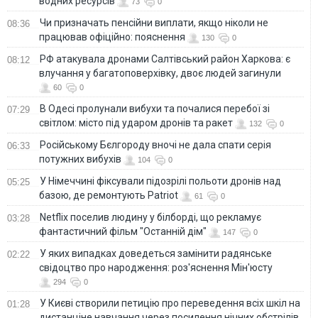
водних ресурсів
73
0
Чи призначать пенсійни виплати, якщо ніколи не
08:36
працював офіційно: пояснення
130
0
РФ атакувала дронами Салтівський район Харкова: є
08:12
влучання у багатоповерхівку, двоє людей загинули
60
0
В Одесі пролунали вибухи та почалися перебої зі
07:29
світлом: місто під ударом дронів та ракет
132
0
Російському Бєлгороду вночі не дала спати серія
06:33
потужних вибухів
104
0
У Німеччині фіксували підозрілі польоти дронів над
05:25
базою, де ремонтують Patriot
61
0
Netflix поселив людину у білборді, що рекламує
03:28
фантастичний фільм "Останній дім"
147
0
У яких випадках доведеться замінити радянське
02:22
свідоцтво про народження: роз'яснення Мін'юсту
294
0
У Києві створили петицію про переведення всіх шкіл на
01:28
дистанціне навчання через посилення нічних обстрілів