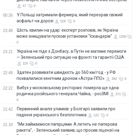
57
0
У Польщі затримали фермера, який переорав свіжий
00:26
асфальт на дорозі
518
0
Шість хвилин на удар: експерт розповів, як Україна
23:48
може знищувати пускові установки "Іскандерів"
1256
0
Україна не піде з Донбасу, а Путін не матиме перемоги
23:21
— Зеленський про ситуацію на фронті та гарантії США
119
0
Здатен розвивати швидкість до 560 км/год - у РФ
22:49
похвалилися зенітним дроном «Астра-ППО»
392
0
Вибух у московському ресторані: померла ще одна
22:22
родичка російського генерала Чайка, - росЗМІ
371
0
Первинний аналіз уламків: у Болгарії заявили про
21:42
падіння українського безпілотника
122
0
"Ми займаємося папірцями. А летить не паперова
21:18
ракета", - Зеленський заявив, що просив ліцензії на