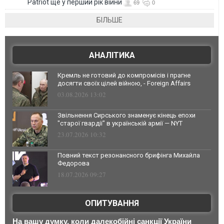
Patriot ще у перший рік війни
69
0
БІЛЬШЕ
АНАЛІТИКА
Кремль не готовий до компромісів і прагне
досягти своїх цілей війною, - Foreign Affairs
03.08.2026 13:02
Звільнення Сирського знаменує кінець епохи
"старої гвардії" в українській армії — NYT
23.07.2026 10:32
Повний текст резонансного брифінга Михайла
Федорова
18.07.2026 09:27
ОПИТУВАННЯ
На вашу думку, коли далекобійні санкції України