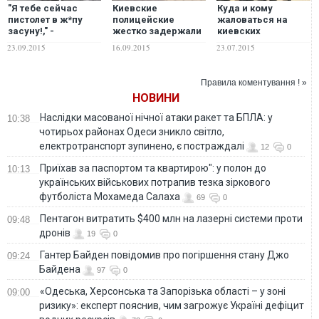
"Я тебе сейчас
Киевские
Куда и кому
пистолет в ж*пу
полицейские
жаловаться на
засуну!," -
жестко задержали
киевских
озверевшая пьянь
хамоватого
полицейских
23.09.2015
16.09.2015
23.07.2015
напала на киевских
таксиста. ВИДЕО
копов. ВИДЕО
Правила коментування ! »
НОВИНИ
Наслідки масованої нічної атаки ракет та БПЛА: у
10:38
чотирьох районах Одеси зникло світло,
електротранспорт зупинено, є постраждалі
12
0
Приїхав за паспортом та квартирою": у полон до
10:13
українських військових потрапив тезка зіркового
футболіста Мохамеда Салаха
69
0
Пентагон витратить $400 млн на лазерні системи проти
09:48
дронів
19
0
Гантер Байден повідомив про погіршення стану Джо
09:24
Байдена
97
0
«Одеська, Херсонська та Запорізька області – у зоні
09:00
ризику»: експерт пояснив, чим загрожує Україні дефіцит