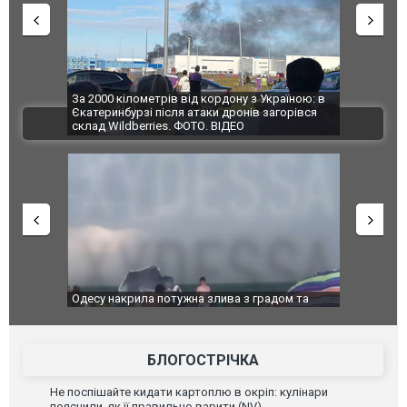
по Сумах,
За 2000 кілометрів від кордону з Україною: в
"Мої іграш
траждали
Єкатеринбурзі після атаки дронів загорівся
суперкарів
ВІДЕО
ині. ФОТО
склад Wildberries. ФОТО. ВІДЕО
": у полон
Одесу накрила потужна злива з градом та
Вже вивели 
в тезка
ураганним вітром
позашляхов
лаха
БЛОГОСТРІЧКА
Не поспішайте кидати картоплю в окріп: кулінари
пояснили, як її правильно варити (NV)