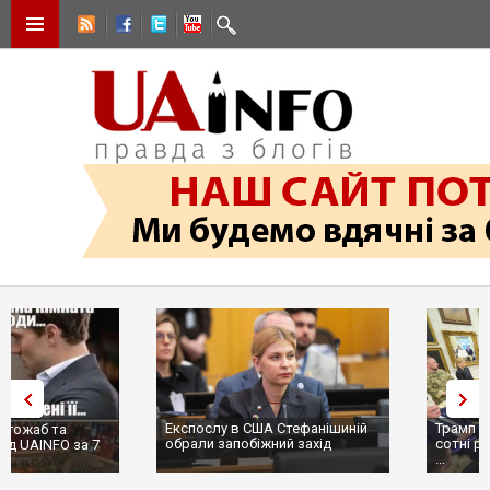
Експослу в США Стефанішиній
Трамп не передасть Україні
обрали запобіжний захід
сотні ракет до Patriot, бо у С
...