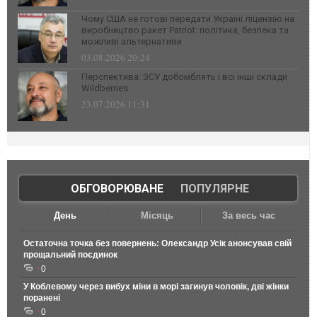
Чому США не готові передати Україні ліцензію на
виробництво ракет Patriot: політика, безпека та
можливі альтернативи
03.08.2026 20:24
Перспектива: ЗСУ добомблять і всі інші склади
Wildberries
23.07.2026 11:31
ОБГОВОРЮВАНЕ
|
ПОПУЛЯРНЕ
День
Місяць
За весь час
Остаточна точка без повернень: Олександр Усік анонсував свій
прощальний поєдинок
0
У Коблевому через вибух міни в морі загинув чоловік, дві жінки
поранені
0