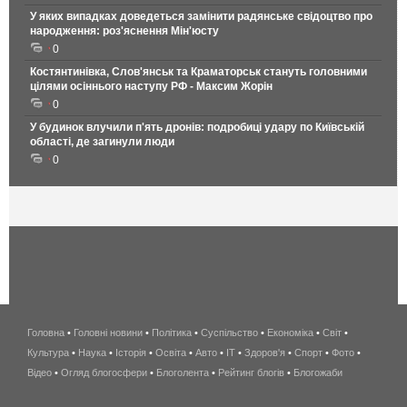
У яких випадках доведеться замінити радянське свідоцтво про
народження: роз'яснення Мін'юсту
0
Костянтинівка, Слов'янськ та Краматорськ стануть головними
цілями осіннього наступу РФ - Максим Жорін
0
У будинок влучили п'ять дронів: подробиці удару по Київській
області, де загинули люди
0
Головна
•
Головні новини
•
Політика
•
Суспільство
•
Економіка
беспроводной
•
Світ
•
Культура
•
Наука
•
Історія
•
Освіта
•
Авто
•
IT
•
Здоров'я
интернет
•
Спорт
•
Фото
•
Відео
•
Огляд блогосфери
•
Блоголента
•
Рейтинг блогів
киев
•
Блогожаби
и