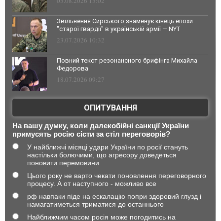
03.08.2026 13:02
Звільнення Сирського знаменує кінець епохи
"старої гвардії" в українській армії — NYT
23.07.2026 10:32
Повний текст резонансного брифінга Михайла
Федорова
18.07.2026 09:27
ОПИТУВАННЯ
На вашу думку, коли далекобійні санкції України
примусять росію сісти за стіл переговорів?
У найближчі місяці удари України по росії стануть
настільки болючими, що агресору доведеться
поновити перемовини
Цього року не варто чекати поновлення переговорного
процесу. А от наступного - можливо все
рф навпаки піде на ескалацію попри здоровий глузд і
намагатиметься триматися до останнього
Найближчим часом росія може погодитись на