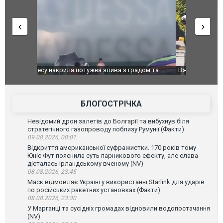
дом та
Вже вивели на тести: Ferrari готує оновлення
Вийшов тре
позашляховика Purosangue. ВІДЕО
фільму "Аф
БЛОГОСТРІЧКА
Невідомий дрон залетів до Болгарії та вибухнув біля
стратегічного газопроводу поблизу Румунії (Факти)
09.08.2026, 00:01
Відкриття американської суфражистки. 170 років тому
Юніс Фут пояснила суть парникового ефекту, але слава
дісталась ірландському вченому (NV)
08.08.2026, 23:45
Маск відмовляє Україні у використанні Starlink для ударів
по російських ракетних установках (Факти)
08.08.2026, 23:30
У Марганці та сусідніх громадах відновили водопостачання
(NV)