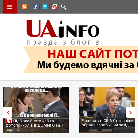
Експослу в США Стефанішині
Підбірка блогожаб та
обрали запобіжний захід
фотоприколів від UAINFO за 7
серпня