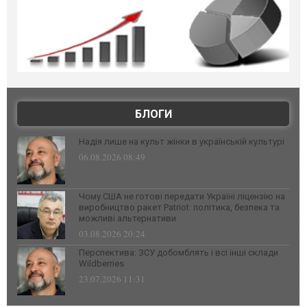
БЛОГИ
Надія лише на культ жінки в українській культурі
06.08.2026 08:49
Чому США не готові передати Україні ліцензію на
виробництво ракет Patriot: політика, безпека та
можливі альтернативи
03.08.2026 20:24
Перспектива: ЗСУ добомблять і всі інші склади
Wildberries
23.07.2026 11:31