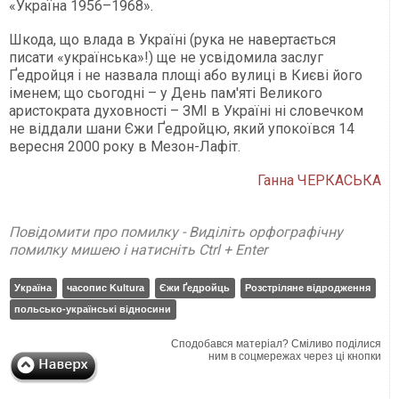
«Україна 1956–1968».
Шкода, що влада в Україні (рука не навертається
писати «українська»!) ще не усвідомила заслуг
Ґедройця і не назвала площі або вулиці в Києві його
іменем; що сьогодні – у День пам'яті Великого
аристократа духовності – ЗМІ в Україні ні словечком
не віддали шани Єжи Ґедройцю, який упокоївся 14
вересня 2000 року в Мезон-Лафіт.
Ганна ЧЕРКАСЬКА
Повідомити про помилку - Виділіть орфографічну
помилку мишею і натисніть Ctrl + Enter
Україна
часопис Kultura
Єжи Ґедройць
Розстріляне відродження
польсько-українські відносини
Сподобався матеріал? Сміливо поділися
ним в соцмережах через ці кнопки