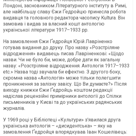
Лондоні, засновником Літературного інституту в Римі,
але найбільшу славу Єжи Ґедройцю принесла робота
видавця та головного редактора часопису Kultura. Він
замовив і видав за власний кошт антологію
української літератури 1917–1933 рр.
На замовлення Єжи Ґедройця Юрій Лавріненко
готував видання до друку. Про назву «Розстріляне
відродження» видавець писав Лавріненкові: «Щодо
назви. Чи не було би, може, добре дати як загальну
назву: «Розстріляне відродження. Антологія 1917–1933
etc.» Назва тоді звучала би ефектно. З другого боку,
скромна назва «Антологія» може тільки полегшити
проникнення за залізну завісу. Що Ви думаєте?» Після
виходу книжки Єжи Ґедройць коштом редакції
надіслав рецензійні примірники антології до Спілки
письменників у Києві та до українських радянських
журналів.
У 1969 році у Бібліотеці «Культури» з'явилася друга
українська антологія – «дисидентська» – яку на
замовлення Ґедройця впорядкував Іван Кошелівець: