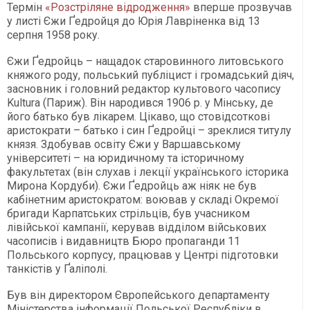
Термін
«Розстріляне відродження»
вперше прозвучав
у листі Єжи Ґедройця до Юрія Лавріненка від 13
серпня 1958 року.
Єжи Ґедройць – нащадок старовинного литовського
княжого роду, польський публіцист і громадський діяч,
засновник і головний редактор культового часопису
Kultura (Париж). Він народився 1906 р. у Мінську, де
його батько був лікарем. Цікаво, що стовідсоткові
аристократи – батько і син Ґедройці – зреклися титулу
князя. Здобував освіту Єжи у Варшавському
університеті – на юридичному та історичному
факультетах (він слухав і лекції українського історика
Мирона Кордуби). Єжи Ґедройць аж ніяк не був
кабінетним аристократом: воював у складі Окремої
бригади Карпатських стрільців, був учасником
лівійської кампанії, керував відділом військових
часописів і видавництв Бюро пропаганди 11
Польського корпусу, працював у Центрі підготовки
танкістів у Ґаліполі.
Був він директором Європейського департаменту
Міністерства інформації Польської Республіки в