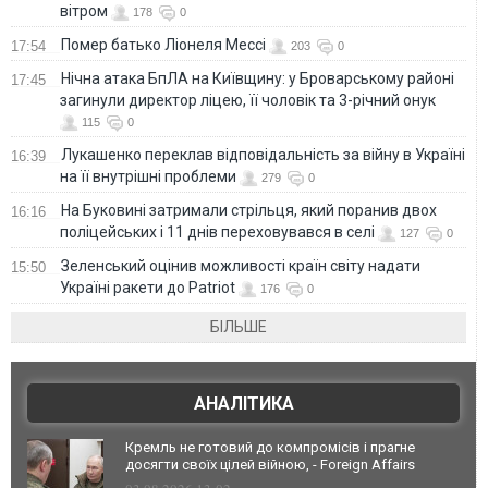
вітром
178
0
Помер батько Ліонеля Мессі
17:54
203
0
Нічна атака БпЛА на Київщину: у Броварському районі
17:45
загинули директор ліцею, її чоловік та 3-річний онук
115
0
Лукашенко переклав відповідальність за війну в Україні
16:39
на її внутрішні проблеми
279
0
На Буковині затримали стрільця, який поранив двох
16:16
поліцейських і 11 днів переховувався в селі
127
0
Зеленський оцінив можливості країн світу надати
15:50
Україні ракети до Patriot
176
0
БІЛЬШЕ
АНАЛІТИКА
Кремль не готовий до компромісів і прагне
досягти своїх цілей війною, - Foreign Affairs