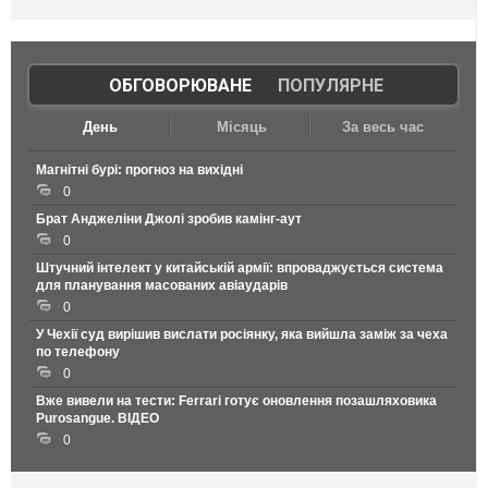
ОБГОВОРЮВАНЕ
|
ПОПУЛЯРНЕ
День
Місяць
За весь час
Магнітні бурі: прогноз на вихідні
0
Брат Анджеліни Джолі зробив камінг-аут
0
Штучний інтелект у китайській армії: впроваджується система
для планування масованих авіаударів
0
У Чехії суд вирішив вислати росіянку, яка вийшла заміж за чеха
по телефону
0
Вже вивели на тести: Ferrari готує оновлення позашляховика
Purosangue. ВІДЕО
0