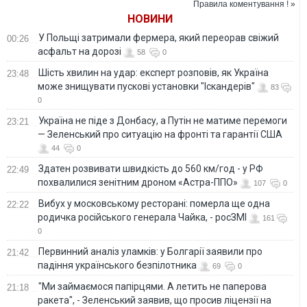
Правила коментування ! »
НОВИНИ
У Польщі затримали фермера, який переорав свіжий
00:26
асфальт на дорозі
58
0
Шість хвилин на удар: експерт розповів, як Україна
23:48
може знищувати пускові установки "Іскандерів"
83
0
Україна не піде з Донбасу, а Путін не матиме перемоги
23:21
— Зеленський про ситуацію на фронті та гарантії США
44
0
Здатен розвивати швидкість до 560 км/год - у РФ
22:49
похвалилися зенітним дроном «Астра-ППО»
107
0
Вибух у московському ресторані: померла ще одна
22:22
родичка російського генерала Чайка, - росЗМІ
161
0
Первинний аналіз уламків: у Болгарії заявили про
21:42
падіння українського безпілотника
69
0
"Ми займаємося папірцями. А летить не паперова
21:18
ракета", - Зеленський заявив, що просив ліцензії на