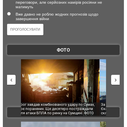
переговори, але серйозних намірів росіяни не
матимуть
Вже давно не роблю жодних прогнозів щодо
завершення війни
ФОТО
по Сумах,
За 2000 кілометрів від кордону з Україною: в
"Мої іграш
траждали
Єкатеринбурзі після атаки дронів загорівся
суперкарів
ВІДЕО
ині. ФОТО
склад Wildberries. ФОТО. ВІДЕО