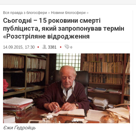
Вся правда з блогосфери
»
Новини блогосфери
»
Сьогодні – 15 роковини смерті
публіциста, який запропонував термін
«Розстріляне відродження
•
•
14.09.2015, 17:30
3381
0
Єжи Ґедройць