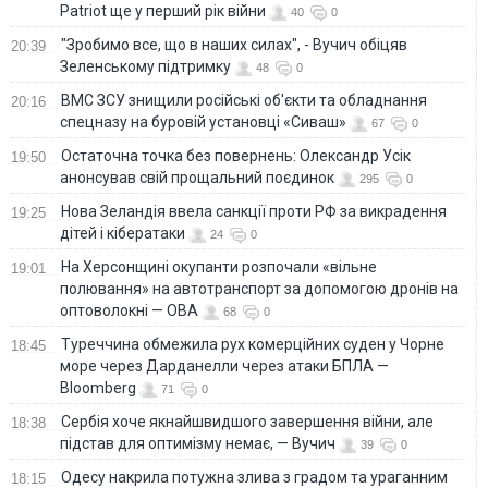
Patriot ще у перший рік війни
40
0
"Зробимо все, що в наших силах", - Вучич обіцяв
20:39
Зеленському підтримку
48
0
ВМС ЗСУ знищили російські об'єкти та обладнання
20:16
спецназу на буровій установці «Сиваш»
67
0
Остаточна точка без повернень: Олександр Усік
19:50
анонсував свій прощальний поєдинок
295
0
Нова Зеландія ввела санкції проти РФ за викрадення
19:25
дітей і кібератаки
24
0
На Херсонщині окупанти розпочали «вільне
19:01
полювання» на автотранспорт за допомогою дронів на
оптоволокні — ОВА
68
0
Туреччина обмежила рух комерційних суден у Чорне
18:45
море через Дарданелли через атаки БПЛА —
Bloomberg
71
0
Сербія хоче якнайшвидшого завершення війни, але
18:38
підстав для оптимізму немає, — Вучич
39
0
Одесу накрила потужна злива з градом та ураганним
18:15