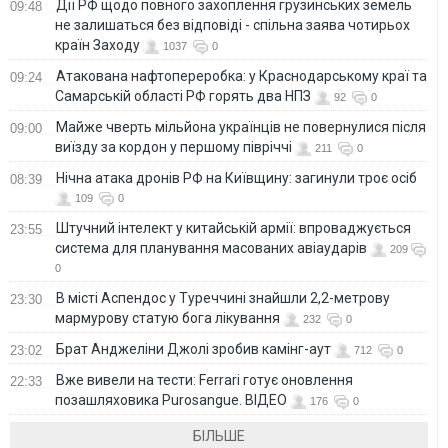
Дії РФ щодо повного захоплення грузинських земель
09:48
не залишаться без відповіді - спільна заява чотирьох
країн Заходу
1037
0
Атакована нафтопереробка: у Краснодарському краї та
09:24
Самарській області РФ горять два НПЗ
92
0
Майже чверть мільйона українців не повернулися після
09:00
виїзду за кордон у першому півріччі
211
0
Нічна атака дронів РФ на Київщину: загинули троє осіб
08:39
109
0
Штучний інтелект у китайській армії: впроваджується
23:55
система для планування масованих авіаударів
209
0
В місті Аспендос у Туреччині знайшли 2,2-метрову
23:30
мармурову статую бога лікування
232
0
Брат Анджеліни Джолі зробив камінг-аут
23:02
712
0
Вже вивели на тести: Ferrari готує оновлення
22:33
позашляховика Purosangue. ВІДЕО
176
0
БІЛЬШЕ