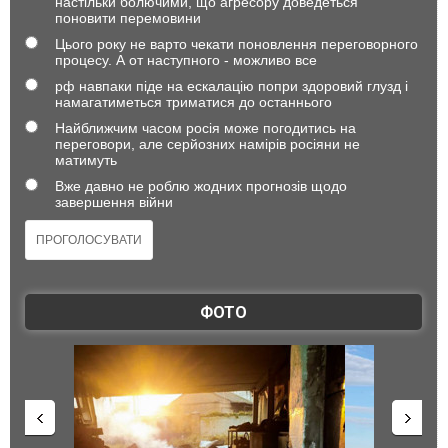
настільки болючими, що агресору доведеться
поновити перемовини
Цього року не варто чекати поновлення переговорного
процесу. А от наступного - можливо все
рф навпаки піде на ескалацію попри здоровий глузд і
намагатиметься триматися до останнього
Найближчим часом росія може погодитись на
переговори, але серйозних намірів росіяни не
матимуть
Вже давно не роблю жодних прогнозів щодо
завершення війни
ФОТО