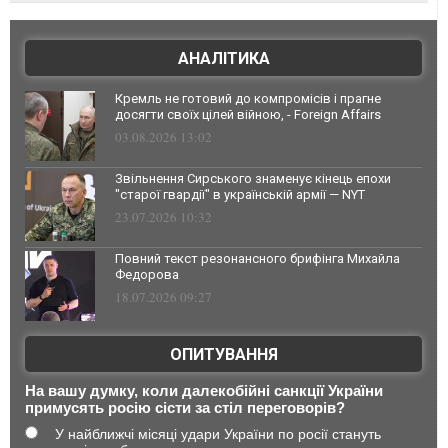
АНАЛІТИКА
Кремль не готовий до компромісів і прагне
досягти своїх цілей війною, - Foreign Affairs
03.08.2026 13:02
Звільнення Сирського знаменує кінець епохи
"старої гвардії" в українській армії — NYT
23.07.2026 10:32
Повний текст резонансного брифінга Михайла
Федорова
18.07.2026 09:27
ОПИТУВАННЯ
На вашу думку, коли далекобійні санкції України
примусять росію сісти за стіл переговорів?
У найближчі місяці удари України по росії стануть