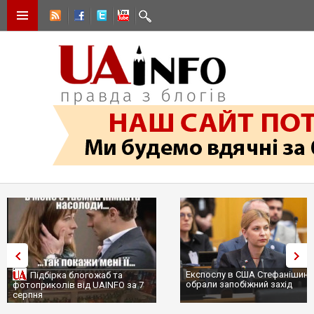
Експослу в США Стефанішині
Підбірка блогожаб та
обрали запобіжний захід
фотоприколів від UAINFO за 7
серпня