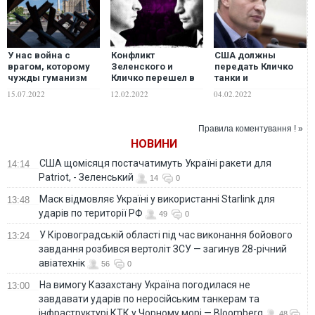
У нас война с
Конфликт
США должны
врагом, которому
Зеленского и
передать Кличко
чужды гуманизм
Кличко перешел в
танки и
или человечность:
активную фазу: кто
беспилотники для
15.07.2022
12.02.2022
04.02.2022
к чему Киеву нужно
выигрывает
военной операции
готовиться уже
по освобождению
сейчас
Донбасса, –
Правила коментування ! »
источники
НОВИНИ
США щомісяця постачатимуть Україні ракети для
14:14
Patriot, - Зеленський
14
0
Маск відмовляє Україні у використанні Starlink для
13:48
ударів по території РФ
49
0
У Кіровоградській області під час виконання бойового
13:24
завдання розбився вертоліт ЗСУ — загинув 28-річний
авіатехнік
56
0
На вимогу Казахстану Україна погодилася не
13:00
завдавати ударів по неросійським танкерам та
інфраструктурі КТК у Чорному морі — Bloomberg
48