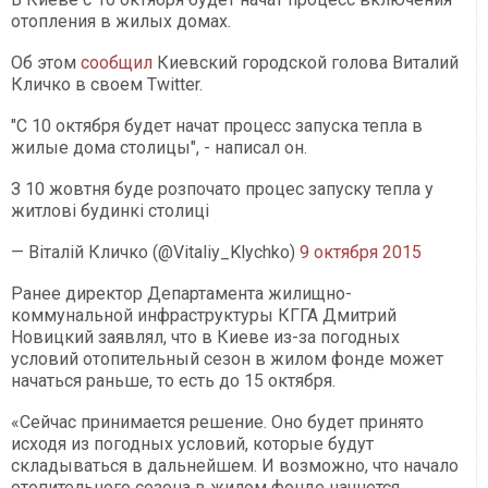
отопления в жилых домах.
Об этом
сообщил
Киевский городской голова Виталий
Кличко в своем Twitter.
"С 10 октября будет начат процесс запуска тепла в
жилые дома столицы", - написал он.
З 10 жовтня буде розпочато процес запуску тепла у
житлові будинкі столиці
— Віталій Кличко (@Vitaliy_Klychko)
9 октября 2015
Ранее директор Департамента жилищно-
коммунальной инфраструктуры КГГА Дмитрий
Новицкий заявлял, что в Киеве из-за погодных
условий отопительный сезон в жилом фонде может
начаться раньше, то есть до 15 октября.
«Сейчас принимается решение. Оно будет принято
исходя из погодных условий, которые будут
складываться в дальнейшем. И возможно, что начало
отопительного сезона в жилом фонде начнется