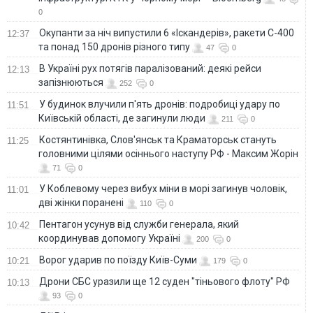
0
Окупанти за ніч випустили 6 «Іскандерів», ракети С-400
12:37
та понад 150 дронів різного типу
47
0
В Україні рух потягів паралізований: деякі рейси
12:13
запізнюються
252
0
У будинок влучили п'ять дронів: подробиці удару по
11:51
Київській області, де загинули люди
211
0
Костянтинівка, Слов'янськ та Краматорськ стануть
11:25
головними цілями осіннього наступу РФ - Максим Жорін
71
0
У Коблевому через вибух міни в морі загинув чоловік,
11:01
дві жінки поранені
110
0
Пентагон усунув від служби генерала, який
10:42
координував допомогу Україні
200
0
Ворог ударив по поїзду Київ-Суми
10:21
179
0
Дрони СБС уразили ще 12 суден "тіньового флоту" РФ
10:13
93
0