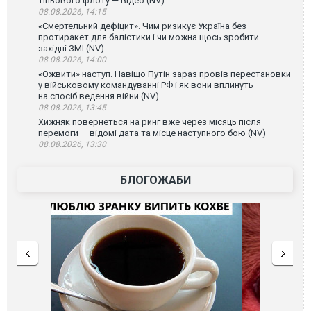
тіньового флоту — відео (NV)
08.08.2026, 14:15
«Смертельний дефіцит». Чим ризикує Україна без
протиракет для балістики і чи можна щось зробити —
західні ЗМІ (NV)
08.08.2026, 14:00
«Ожвити» наступ. Навіщо Путін зараз провів перестановки
у військовому командуванні РФ і як вони вплинуть
на спосіб ведення війни (NV)
08.08.2026, 13:45
Хижняк повернеться на ринг вже через місяць після
перемоги — відомі дата та місце наступного бою (NV)
08.08.2026, 13:30
БЛОГОЖАБИ