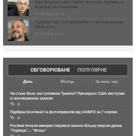
виробництво ракет Patriot: політика, безпека та
можливі альтернативи
03.08.2026 20:24
Перспектива: ЗСУ добомблять і всі інші склади
Wildberries
23.07.2026 11:31
ОБГОВОРЮВАНЕ
|
ПОПУЛЯРНЕ
День
Місяць
За весь час
Чи стане Венс наступником Трампа? Президент США виступив
із неочікуваною заявою
0
Підбірка блогожаб та фотоприколів від UAINFO за 7 серпня
0
Росіяни почали використовувати значно більшу версію дрона
"Гербера", - "Флеш"