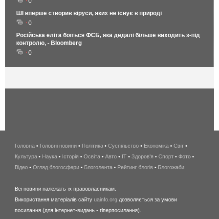
0
ШІ вперше створив віруси, яких не існує в природі
0
Російська еліта боїться ФСБ, яка дедалі більше виходить з-під
контролю, - Bloomberg
0
Головна
•
Головні новини
•
Політика
•
Суспільство
•
Економіка
беспроводной
•
Світ
•
Культура
•
Наука
•
Історія
•
Освіта
•
Авто
•
IT
•
Здоров'я
интернет
•
Спорт
•
Фото
•
Відео
•
Огляд блогосфери
•
Блоголента
•
Рейтинг блогів
киев
•
Блогожаби
и
Всі новини належать їх правовласникам.
область
Використання матеріалів сайту
uainfo.org
дозволяється за умови
wimax
посилання (для інтернет-видань - гіперпосилання).
интернет