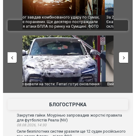
по Сумах,
За 2000 кілометрів від кордону з Україною: в
"Мої іграш
траждали
Єкатеринбурзі після атаки дронів загорівся
суперкарів
ВІДЕО
ині. ФОТО
склад Wildberries. ФОТО. ВІДЕО
оновлення
Вийшов трейлер нової екранізації легендарного
Зеленський
фільму "Афера Томаса Крауна"
перемовин
БЛОГОСТРІЧКА
Закрутив гайки. Моурінью запровадив жорсткі правила
для футболістів Реала (NV)
08.08.2026, 14:30
Сили безпілотних систем уразили ще 12 суден російського