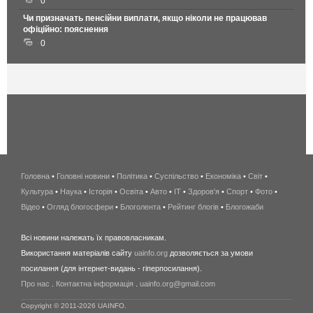
0
Чи призначать пенсійни виплати, якщо ніколи не працював
офіційно: пояснення
0
Головна
•
Головні новини
•
Політика
•
Суспільство
•
Економіка
беспроводной
•
Світ
•
Культура
•
Наука
•
Історія
•
Освіта
•
Авто
•
IT
•
Здоров'я
интернет
•
Спорт
•
Фото
•
Відео
•
Огляд блогосфери
•
Блоголента
•
Рейтинг блогів
киев
•
Блогожаби
и
Всі новини належать їх правовласникам.
область
Використання матеріалів сайту
uainfo.org
дозволяється за умови
wimax
посилання (для інтернет-видань - гіперпосилання).
интернет
Про нас
.
Контактна інформація
.
uainfo.org@gmail.com
в
киеве
Copyright © 2011-2026 UAINFO.