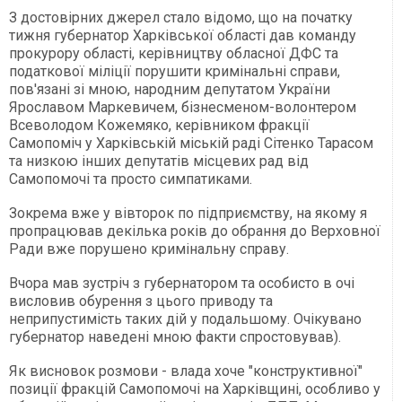
З достовірних джерел стало відомо, що на початку
тижня губернатор Харківської області дав команду
прокурору області, керівництву обласної ДФС та
податкової міліції порушити кримінальні справи,
пов'язані зі мною, народним депутатом України
Ярославом Маркевичем, бізнесменом-волонтером
Всеволодом Кожемяко, керівником фракції
Самопоміч у Харківській міській раді Сітенко Тарасом
та низкою інших депутатів місцевих рад від
Самопомочі та просто симпатиками.
Зокрема вже у вівторок по підприємству, на якому я
пропрацював декілька років до обрання до Верховної
Ради вже порушено кримінальну справу.
Вчора мав зустріч з губернатором та особисто в очі
висловив обурення з цього приводу та
неприпустимість таких дій у подальшому. Очікувано
губернатор наведені мною факти спростовував).
Як висновок розмови - влада хоче "конструктивної"
позиції фракцій Самопомочі на Харківщині, особливо у