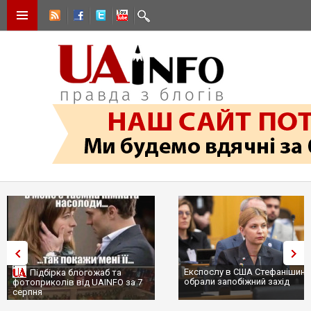
Експослу в США Стефанішині
Підбірка блогожаб та
обрали запобіжний захід
фотоприколів від UAINFO за 7
серпня