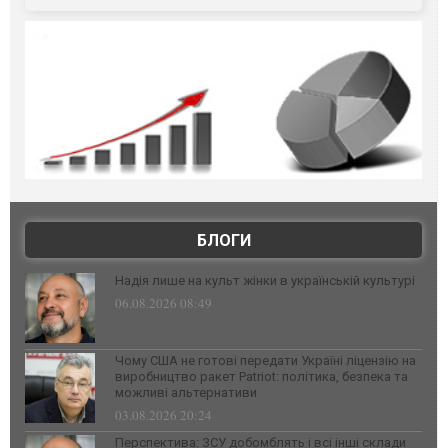
БЛОГИ
Надія лише на культ жінки в українській культурі
06.08.2026 08:49
Чому США не готові передати Україні ліцензію на
виробництво ракет Patriot: політика, безпека та
можливі альтернативи
03.08.2026 20:24
Перспектива: ЗСУ добомблять і всі інші склади