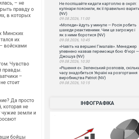
лась, – не
Не поспішайте кидати картоплю в окріп:
кулінари пояснили, як її правильно варит
крыть правду о
(NV)
ях, в которых
09.08.2026, 11:00
«Мопеди» йдуть у минуле — Росія робить
шахеди реактивними. Чим це загрожує і
х Минских
як з ними боротися (NV)
тался их
09.08.2026, 10:45
 – войсками
«Навіть на вершині Гімалаїв». Менеджер
упевнено назвав переможця бою Ф’юрі —
Джошуа (NV)
09.08.2026, 10:30
том. Чувство
«Рішення є». Зеленський розповів, скільк
й правды.
часу знадобиться Україні на розгортання
ватчики –
виробництва Patriot (NV)
не стоит
09.08.2026, 10:15
ние? Да просто
ІНФОГРАФІКА
, которая не
т чужие земли и
бросают
 наши бойцы