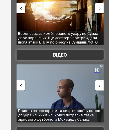
дару по Сумах,
За 2000 кілометрів від кордону з Україною: в
"Мої 
 постраждали
Єкатеринбурзі після атаки дронів загорівся
супер
Сумщині. ФОТО
склад Wildberries. ФОТО. ВІДЕО
ВІДЕО
тирою": у полон
Одесу накрила потужна злива з градом та
Вже в
трапив тезка
ураганним вітром
позаш
да Салаха