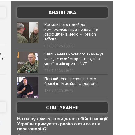
АНАЛІТИКА
Кремль не готовий до
компромісів і прагне досягти
своїх цілей війною, - Foreign
Affairs
03.08.2026 13:02
о
Звільнення Сирського знаменує
та
кінець епохи "старої гвардії" в
українській армії — NYT
23.07.2026 10:32
Повний текст резонансного
брифінга Михайла Федорова
18.07.2026 09:27
ОПИТУВАННЯ
я
На вашу думку, коли далекобійні санкції
ня
України примусять росію сісти за стіл
переговорів?