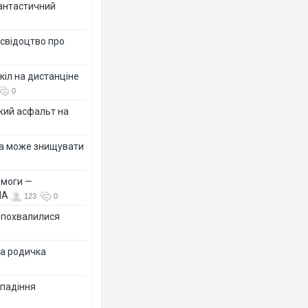
фантастичний
 свідоцтво про
кіл на дистанціне
0
жий асфальт на
їна може знищувати
емоги —
ША
123
0
Ф похвалилися
на родичка
 падіння