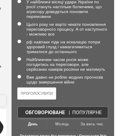
У найближчі місяці удари України по
росії стануть настільки болючими, що
и
агресору доведеться поновити
перемовини
Цього року не варто чекати поновлення
переговорного процесу. А от наступного
- можливо все
рф навпаки піде на ескалацію попри
здоровий глузд і намагатиметься
триматися до останнього
Найближчим часом росія може
погодитись на переговори, але
и
серйозних намірів росіяни не матимуть
Вже давно не роблю жодних прогнозів
щодо завершення війни
ОБГОВОРЮВАНЕ
|
ПОПУЛЯРНЕ
День
Місяць
За весь час