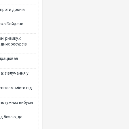
 проти дронів
 Джо Байдена
ні ризику»:
одних ресурсів
 працював
: є влучання у
вітлом: місто під
 потужних вибухів
ад базою, де