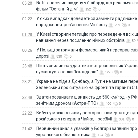
Netflix поселив людину у білборді, що рекламує 
03:28
фільм "Останній дім"
152
0
У яких випадках доведеться замінити радянське
02:22
народження: роз'яснення Мін'юсту
299
0
У Києві створили петицію про переведення всіх ш
01:28
навчання через посилення нічних обстрілів
59
У Польщі затримали фермера, який переорав сві
00:26
дорозі
530
0
Шість хвилин на удар: експерт розповів, як Укра
23:48
пускові установки "Іскандерів"
1273
0
Україна не піде з Донбасу, а Путін не матиме пер
23:21
Зеленський про ситуацію на фронті та гарантії С
Здатен розвивати швидкість до 560 км/год - у Р
22:49
зенітним дроном «Астра-ППО»
400
0
Вибух у московському ресторані: померла ще од
22:22
російського генерала Чайка, - росЗМІ
381
0
Первинний аналіз уламків: у Болгарії заявили про
21:42
українського безпілотника
124
0