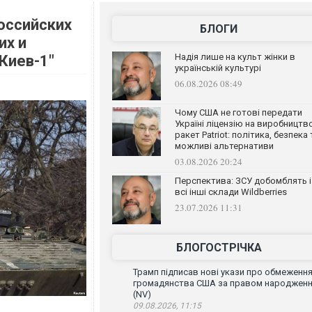
оссийских
БЛОГИ
их и
Надія лише на культ жінки в
Киев-1"
українській культурі
06.08.2026 08:49
Чому США не готові передати
Україні ліцензію на виробництв
ракет Patriot: політика, безпека 
можливі альтернативи
03.08.2026 20:24
Перспектива: ЗСУ добомблять і
всі інші склади Wildberries
23.07.2026 11:31
БЛОГОСТРІЧКА
Трамп підписав нові укази про обмеженн
громадянства США за правом народжен
(NV)
09.08.2026, 11:15