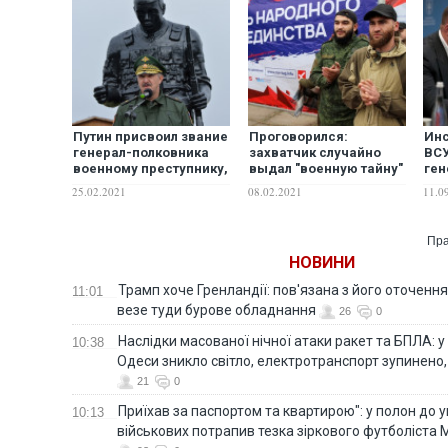
Путин присвоил звание
Проговорился:
Инс
генерал-полковника
захватчик случайно
ВС
военному преступнику,
выдал "военную тайну"
ген
командовавшему
о "ДНР". ВИДЕО
РФ 
25.02.2021
08.02.2021
11.0
захватчиками на
ра
Донбассе
от
Пра
НОВИНИ
Трамп хоче Гренландії: пов'язана з його оточенн
11:01
везе туди бурове обладнання
26
0
Наслідки масованої нічної атаки ракет та БПЛА: 
10:38
Одеси зникло світло, електротранспорт зупинено,
21
0
Приїхав за паспортом та квартирою": у полон до 
10:13
військових потрапив тезка зіркового футболіста