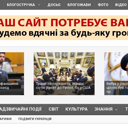
БЛОГОСТРІЧКА
ДОСЬЄ
БЛОГОЖАБИ
ФОТО
ВІДЕО
ефанішиній
Трамп не передасть Україні
Вибух у рес
захід
сотні ракет до Patriot, бо у США
ціллю був г
...
пр...
АДЗВИЧАЙНІ ПОДІЇ
СВІТ
КУЛЬТУРА
ЗНАННЯ
ТАРИФИ
ПОДВИГИ УКРАЇНЦІВ