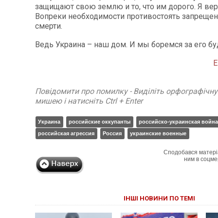
защищают свою землю и то, что им дорого. Я вер
Вопреки необходимости противостоять запреще
смерти.
Ведь Украина – наш дом. И мы боремся за его бу
Е
Повідомити про помилку - Виділіть орфографічн
мишею і натисніть Ctrl + Enter
Украина
российские оккупанты
российско-украинская война
российская агрессия
Россия
украинские военные
Сподобався матері
ним в соцме
ІНШІ НОВИНИ ПО ТЕМІ