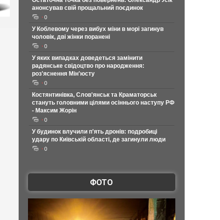
Остаточна точка без повернень: Олександр Усік
анонсував свій прощальний поєдинок
0
У Коблевому через вибух міни в морі загинув
чоловік, дві жінки поранені
0
У яких випадках доведеться замінити
радянське свідоцтво про народження:
роз'яснення Мін'юсту
0
Костянтинівка, Слов'янськ та Краматорськ
стануть головними цілями осіннього наступу РФ
- Максим Жорін
0
У будинок влучили п'ять дронів: подробиці
удару по Київській області, де загинули люди
0
ФОТО