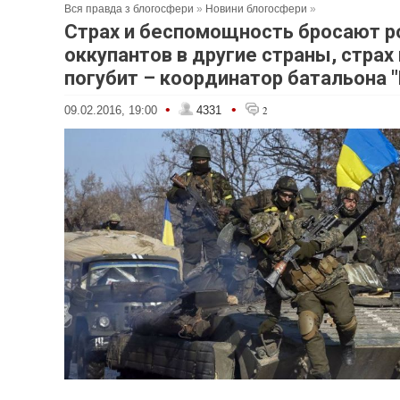
Вся правда з блогосфери
»
Новини блогосфери
»
Страх и беспомощность бросают р
оккупантов в другие страны, страх 
погубит – координатор батальона "
•
•
09.02.2016, 19:00
4331
2