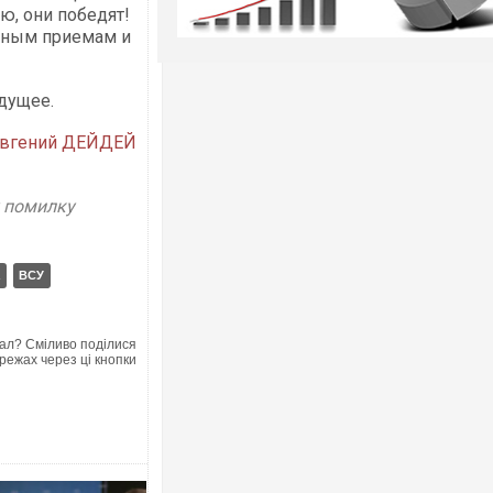
ю, они победят!
нным приемам и
дущее.
вгений ДЕЙДЕЙ
у помилку
ВСУ
ал? Сміливо поділися
режах через ці кнопки