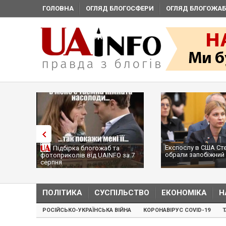
ГОЛОВНА
ОГЛЯД БЛОГОСФЕРИ
ОГЛЯД БЛОГОЖАБ
Експослу в США Ст
Підбірка блогожаб та
обрали запобіжний 
фотоприколів від UAINFO за 7
серпня
ПОЛІТИКА
СУСПІЛЬСТВО
ЕКОНОМІКА
Н
РОСІЙСЬКО-УКРАЇНСЬКА ВІЙНА
КОРОНАВІРУС COVID-19