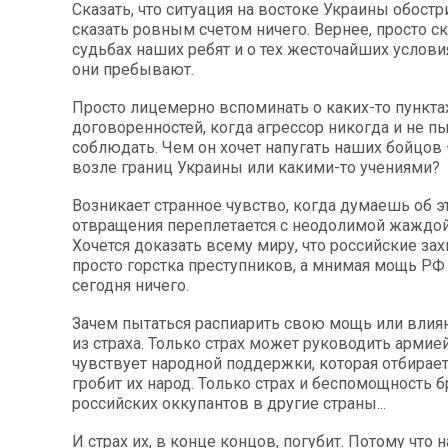
Сказать, что ситуация на востоке Украины обостри
сказать ровным счетом ничего. Вернее, просто с
судьбах наших ребят и о тех жесточайших услови
они пребывают.
Просто лицемерно вспоминать о каких-то пункта
договоренностей, когда агрессор никогда и не пы
соблюдать. Чем он хочет напугать наших бойцов
возле границ Украины или какими-то учениями?
Возникает странное чувство, когда думаешь об э
отвращения переплетается с неодолимой жаждо
Хочется доказать всему миру, что российские зах
просто горстка преступников, а мнимая мощь РФ 
сегодня ничего.
Зачем пытаться распиарить свою мощь или влия
из страха. Только страх может руководить армией
чувствует народной поддержки, которая отбирае
гробит их народ. Только страх и беспомощность 
российских оккупантов в другие страны...
И страх их, в конце концов, погубит. Потому что