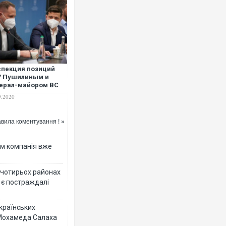
Ворог завдав комбінованого у
двоє поранених. Ще десятеро
пекция позиций
після атаки БПЛА по ринку на 
У Пушилиным и
ерал-майором ВС
Вахитовым в
9.2020
йоне Шумов
менена
вила коментування ! »
ям компанія вже
у чотирьох районах
 є постраждалі
Приїхав за паспортом та квар
до українських військових по
українських
зіркового футболіста Мохаме
 Мохамеда Салаха