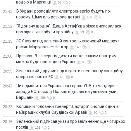
водою в Марганці
57
0
В Україні розподіляти електроенергію будуть по-
21:43
новому: Шмигаль розкрив деталі
108
0
"Я доначу щодня": Даша Астаф'єва різко висловилася
21:32
про зірок, які забули про війну
99
0
ЗСУ взяли під вогневий контроль ключовий маршрут
21:15
росіян Маріуполь — Чонгар
143
0
Прогноз: 9-го серпня дихати легко свіжим повітрям
21:00
можна буде повсюди в Україні
83
0
Зеленський доручив підготувати спеціальну санкційну
20:55
операцію проти РФ
61
0
Чи відмовиться Україна від героїв УПА та Бандери
20:42
заради ЄС: посол у Польщі відповів на ультиматуми
Варшави
286
0
Колишній головний тренер "Шахтаря" очолив один із
20:33
найкращих клубів Саудівської Аравії
90
0
Зеленський підписав укази про звільнення ще чотирьох
20:15
послів
131
0