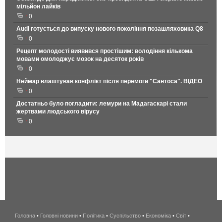
мільйон лайків
0
Audi готується до випуску нового покоління позашляховика Q8
0
Рецепт молодості виявився простішим: володіння кількома
мовами омолоджує мозок на десяток років
0
Неймар влаштував конфлікт після перемоги "Сантоса". ВІДЕО
0
Достатньо було погладити: лемури на Мадагаскарі стали
жертвами людського вірусу
0
Головна
•
Головні новини
•
Політика
•
Суспільство
•
Економіка
беспроводной
•
Світ
•