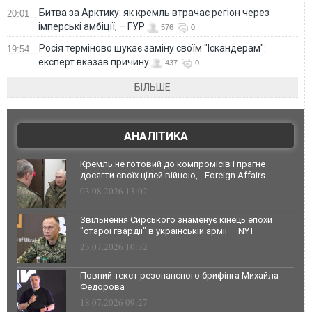
Битва за Арктику: як кремль втрачає регіон через
20:01
імперські амбіції, – ГУР
576
0
Росія терміново шукає заміну своїм "Іскандерам":
19:54
експерт вказав причину
437
0
БІЛЬШЕ
АНАЛІТИКА
Кремль не готовий до компромісів і прагне
досягти своїх цілей війною, - Foreign Affairs
03.08.2026 13:02
Звільнення Сирського знаменує кінець епохи
"старої гвардії" в українській армії — NYT
23.07.2026 10:32
Повний текст резонансного брифінга Михайла
Федорова
18.07.2026 09:27