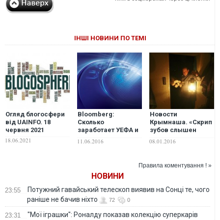
ІНШІ НОВИНИ ПО ТЕМІ
Огляд блогосфери
Bloomberg:
Новости
від UAINFO. 18
Сколько
Крымнаша. «Скрип
червня 2021
заработает УЕФА и
зубов слышен
Франция на
через стенку»
18.06.2021
11.06.2016
08.01.2016
Евро-2016?
Правила коментування ! »
НОВИНИ
Потужний гавайський телескоп виявив на Сонці те, чого
23:55
раніше не бачив ніхто
72
0
"Мої іграшки": Роналду показав колекцію суперкарів
23:31