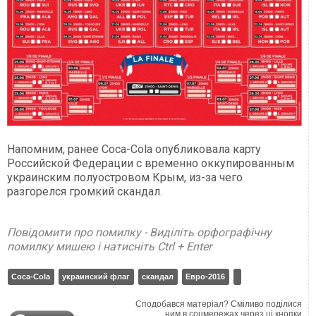
Напомним, ранее Coca-Cola опубликовала карту
Российской Федерации с временно оккупированным
украинским полуостровом Крым, из-за чего
разгорелся громкий скандал.
Повідомити про помилку - Виділіть орфографічну
помилку мишею і натисніть Ctrl + Enter
Coca-Cola
украинский флаг
скандал
Евро-2016
Сподобався матеріал? Сміливо поділися
ним в соцмережах через ці кнопки