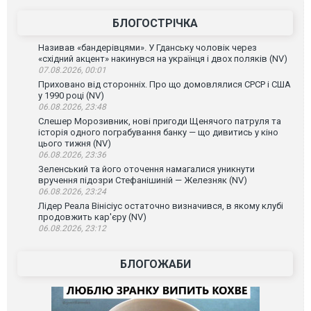
БЛОГОСТРІЧКА
Називав «бандерівцями». У Гданську чоловік через
«східний акцент» накинувся на українця і двох поляків (NV)
07.08.2026, 00:01
Приховано від сторонніх. Про що домовлялися СРСР і США
у 1990 році (NV)
06.08.2026, 23:48
Слешер Морозивник, нові пригоди Щенячого патруля та
історія одного пограбування банку — що дивитись у кіно
цього тижня (NV)
06.08.2026, 23:36
Зеленський та його оточення намагалися уникнути
вручення підозри Стефанішиній — Железняк (NV)
06.08.2026, 23:24
Лідер Реала Вінісіус остаточно визначився, в якому клубі
продовжить кар'єру (NV)
06.08.2026, 23:12
БЛОГОЖАБИ