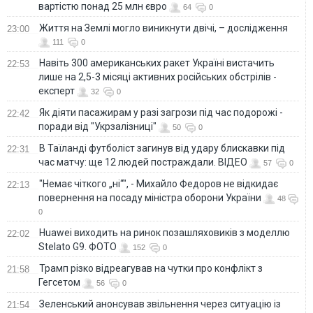
вартістю понад 25 млн євро
64
0
Життя на Землі могло виникнути двічі, – дослідження
23:00
111
0
Навіть 300 американських ракет Україні вистачить
22:53
лише на 2,5-3 місяці активних російських обстрілів -
експерт
32
0
Як діяти пасажирам у разі загрози під час подорожі -
22:42
поради від "Укрзалізниці"
50
0
В Таїланді футболіст загинув від удару блискавки під
22:31
час матчу: ще 12 людей постраждали. ВІДЕО
57
0
"Немає чіткого „ні“", - Михайло Федоров не відкидає
22:13
повернення на посаду міністра оборони України
48
0
Huawei виходить на ринок позашляховиків з моделлю
22:02
Stelato G9. ФОТО
152
0
Трамп різко відреагував на чутки про конфлікт з
21:58
Гегсетом
56
0
Зеленський анонсував звільнення через ситуацію із
21:54