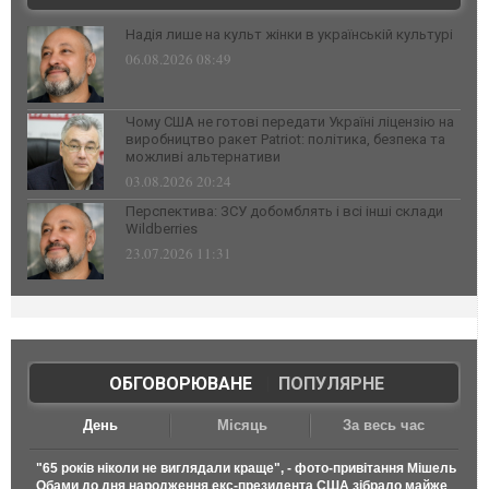
Надія лише на культ жінки в українській культурі
06.08.2026 08:49
Чому США не готові передати Україні ліцензію на
виробництво ракет Patriot: політика, безпека та
можливі альтернативи
03.08.2026 20:24
Перспектива: ЗСУ добомблять і всі інші склади
Wildberries
23.07.2026 11:31
ОБГОВОРЮВАНЕ
|
ПОПУЛЯРНЕ
День
Місяць
За весь час
"65 років ніколи не виглядали краще", - фото-привітання Мішель
Обами до дня народження екс-президента США зібрало майже