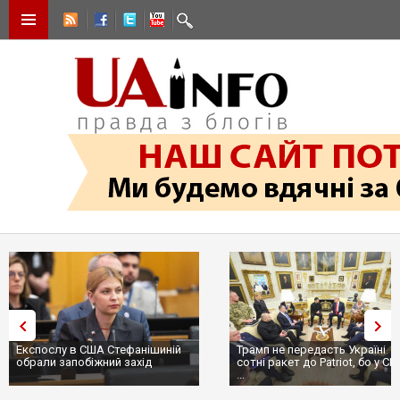
Експослу в США Стефанішиній
Трамп не передасть Україні
обрали запобіжний захід
сотні ракет до Patriot, бо у С
...