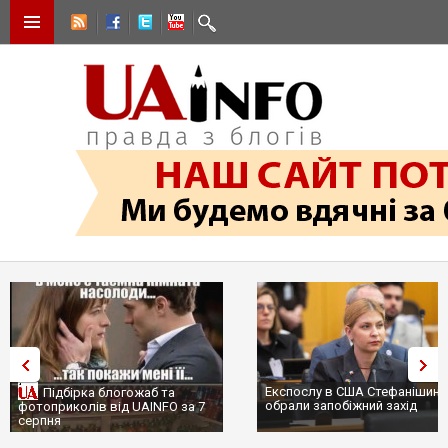
Експослу в США Стефанішині
Підбірка блогожаб та
обрали запобіжний захід
фотоприколів від UAINFO за 7
серпня