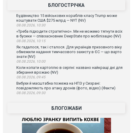
БЛОГОСТРІЧКА
Будівництво 15 військових кораблів класу Trump може
коштувати США $275 млрд — NYT (NV)
08.08.2026, 10:30
«Треба підходити стратегічно». Ми не можемо тягнути всіх
в бусики — співзасновник DeepState про мобілізацію (NV)
08.08.2026, 10:15
Як гадалося, так і сталося. Для українців призовного віку
обмежили надання тимчасового захисту в ЄС — що варто
знати (NV)
08.08.2026, 10:00
Коли копати картоплю в серпні: названо найкращі дні для
збирання врожаю (NV)
08.08.2026, 09:45
Вибухи й масштабна пожежа на НПЗ у Сизрані:
повідомляють про атаку дронів (фото, відео) (Факти)
08.08.2026, 09:30
БЛОГОЖАБИ