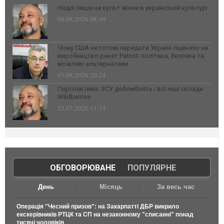
Надія лише на культ жінки в українській культурі
06.08.2026 08:49
Чому США не готові передати Україні ліцензію на
виробництво ракет Patriot: політика, безпека та
можливі альтернативи
03.08.2026 20:24
Перспектива: ЗСУ добомблять і всі інші склади
Wildberries
23.07.2026 11:31
ОБГОВОРЮВАНЕ
|
ПОПУЛЯРНЕ
День
Місяць
За весь час
Операція "Чесний призов": на Закарпатті ДБР викрило
екскерівників РТЦК та СП на незаконному "списанні" понад
тисячі чоловіків