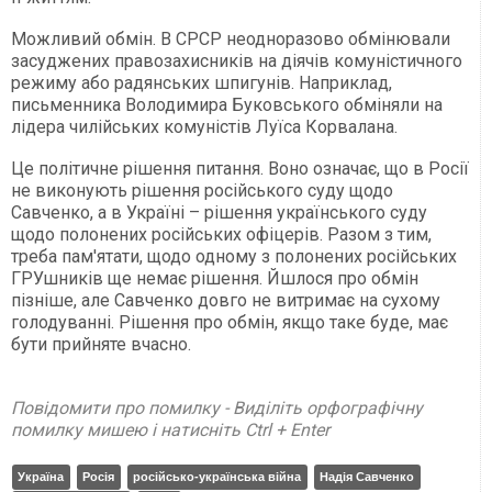
Можливий обмін. В СРСР неодноразово обмінювали
засуджених правозахисників на діячів комуністичного
режиму або радянських шпигунів. Наприклад,
письменника Володимира Буковського обміняли на
лідера чилійських комуністів Луїса Корвалана.
Це політичне рішення питання. Воно означає, що в Росії
не виконують рішення російського суду щодо
Савченко, а в Україні – рішення українського суду
щодо полонених російських офіцерів. Разом з тим,
треба пам'ятати, щодо одному з полонених російських
ГРУшників ще немає рішення. Йшлося про обмін
пізніше, але Савченко довго не витримає на сухому
голодуванні. Рішення про обмін, якщо таке буде, має
бути прийняте вчасно.
Повідомити про помилку - Виділіть орфографічну
помилку мишею і натисніть Ctrl + Enter
Україна
Росія
російсько-українська війна
Надія Савченко