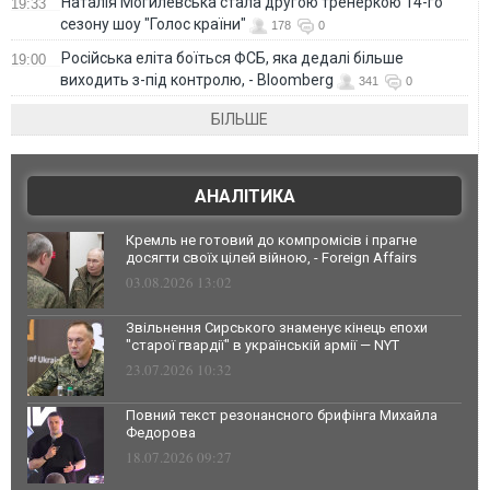
Наталія Могилевська стала другою тренеркою 14-го
19:33
сезону шоу "Голос країни"
178
0
Російська еліта боїться ФСБ, яка дедалі більше
19:00
виходить з-під контролю, - Bloomberg
341
0
БІЛЬШЕ
АНАЛІТИКА
Кремль не готовий до компромісів і прагне
досягти своїх цілей війною, - Foreign Affairs
03.08.2026 13:02
Звільнення Сирського знаменує кінець епохи
"старої гвардії" в українській армії — NYT
23.07.2026 10:32
Повний текст резонансного брифінга Михайла
Федорова
18.07.2026 09:27