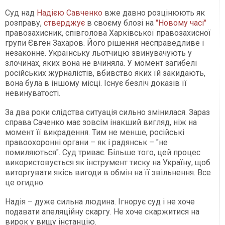
Суд над
Надією Савченко
вже давно розцінюють як
розправу,
стверджує
в своєму блозі на
"Новому часі"
правозахисник, співголова Харківської правозахисної
групи Євген Захаров. Його рішення несправедливе і
незаконне. Українську льотчицю звинувачують у
злочинах, яких вона не вчиняла. У момент загибелі
російських журналістів, вбивство яких їй закидають,
вона була в іншому місці. Існує безліч доказів її
невинуватості.
За два роки слідства ситуація сильно змінилася. Зараз
справа Саченко має зовсім інакший вигляд, ніж на
момент її викрадення. Тим не менше, російські
правоохоронні органи – як і радянськ – "не
помиляються". Суд триває. Більше того, цей процес
використовується як інструмент тиску на Україну, щоб
виторгувати якісь вигоди в обмін на її звільнення. Все
це огидно.
Надія – дуже сильна людина. Ігнорує суд і не хоче
подавати апеляційну скаргу. Не хоче скаржитися на
вирок у вищу інстанцію.