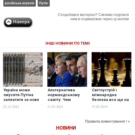
російська агресія
Путін
Сподобався матеріал? Сміливо поділися
ним в соцмережах через ці кнопки
ІНШІ НОВИНИ ПО ТЕМІ
Україна може
Альтернатива
Світоустрій і
змусити Путіна
нормандському
міжнародна
заплатити за нове
саміту. Чим
безпека все ще на
вторгнення
небезпечний тет-а-
краю прірви
22.12.2021
11.03.2021
15.02.2019
тисячами життів
тет Зеленського і
російських
Путіна
солдатів – Reuters
Правила коментування ! »
НОВИНИ