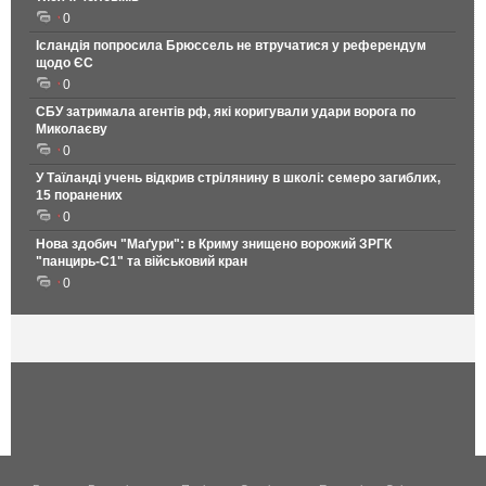
0
Ісландія попросила Брюссель не втручатися у референдум
щодо ЄС
0
СБУ затримала агентів рф, які коригували удари ворога по
Миколаєву
0
У Таїланді учень відкрив стрілянину в школі: семеро загиблих,
15 поранених
0
Нова здобич "Маґури": в Криму знищено ворожий ЗРГК
"панцирь-С1" та військовий кран
0