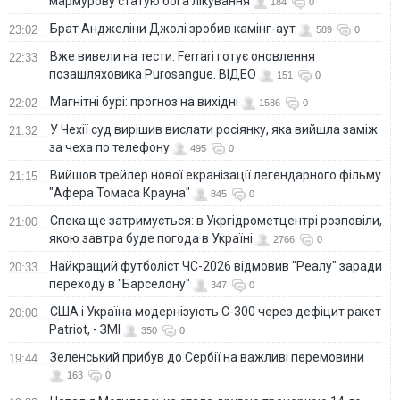
мармурову статую бога лікування
184
0
Брат Анджеліни Джолі зробив камінг-аут
23:02
589
0
Вже вивели на тести: Ferrari готує оновлення
22:33
позашляховика Purosangue. ВІДЕО
151
0
Магнітні бурі: прогноз на вихідні
22:02
1586
0
У Чехії суд вирішив вислати росіянку, яка вийшла заміж
21:32
за чеха по телефону
495
0
Вийшов трейлер нової екранізації легендарного фільму
21:15
"Афера Томаса Крауна"
845
0
Спека ще затримується: в Укргідрометцентрі розповіли,
21:00
якою завтра буде погода в Україні
2766
0
Найкращий футболіст ЧС-2026 відмовив "Реалу" заради
20:33
переходу в "Барселону"
347
0
США і Україна модернізують С-300 через дефіцит ракет
20:00
Patriot, - ЗМІ
350
0
Зеленський прибув до Сербії на важливі перемовини
19:44
163
0