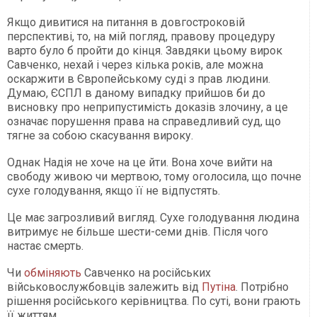
Якщо дивитися на питання в довгостроковій
перспективі, то, на мій погляд, правову процедуру
варто було б пройти до кінця. Завдяки цьому вирок
Савченко, нехай і через кілька років, але можна
оскаржити в Європейському суді з прав людини.
Думаю, ЄСПЛ в даному випадку прийшов би до
висновку про неприпустимість доказів злочину, а це
означає порушення права на справедливий суд, що
тягне за собою скасування вироку.
Однак Надія не хоче на це йти. Вона хоче вийти на
свободу живою чи мертвою, тому оголосила, що почне
сухе голодування, якщо її не відпустять.
Це має загрозливий вигляд. Сухе голодування людина
витримує не більше шести-семи днів. Після чого
настає смерть.
Чи
обміняють
Савченко на російських
військовослужбовців залежить від
Путіна
. Потрібно
рішення російського керівництва. По суті, вони грають
її життям.