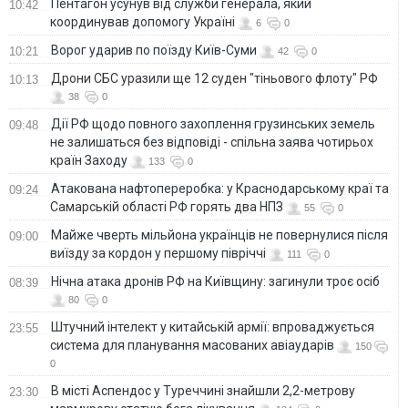
Пентагон усунув від служби генерала, який
10:42
координував допомогу Україні
6
0
Ворог ударив по поїзду Київ-Суми
10:21
42
0
Дрони СБС уразили ще 12 суден "тіньового флоту" РФ
10:13
38
0
Дії РФ щодо повного захоплення грузинських земель
09:48
не залишаться без відповіді - спільна заява чотирьох
країн Заходу
133
0
Атакована нафтопереробка: у Краснодарському краї та
09:24
Самарській області РФ горять два НПЗ
55
0
Майже чверть мільйона українців не повернулися після
09:00
виїзду за кордон у першому півріччі
111
0
Нічна атака дронів РФ на Київщину: загинули троє осіб
08:39
80
0
Штучний інтелект у китайській армії: впроваджується
23:55
система для планування масованих авіаударів
150
0
В місті Аспендос у Туреччині знайшли 2,2-метрову
23:30