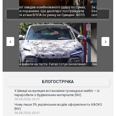
по Сумах,
За 2000 кілометрів від кордону з Україною: в
"Мої іграш
траждали
Єкатеринбурзі після атаки дронів загорівся
суперкарів
ВІДЕО
ині. ФОТО
склад Wildberries. ФОТО. ВІДЕО
оновлення
Вийшов трейлер нової екранізації легендарного
Зеленський
фільму "Афера Томаса Крауна"
перемовин
БЛОГОСТРІЧКА
У Швеції на вулицях встановини громадські меблі — їх
переробили з будівельних матеріалів (NV)
08.08.2026, 05:31
Чому лише 5% українських водіїв оформлюють КАСКО
(NV)
08.08.2026, 05:01