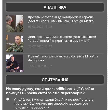
АНАЛІТИКА
Кремль не готовий до компромісів і прагне
досягти своїх цілей війною, - Foreign Affairs
03.08.2026 13:02
Звільнення Сирського знаменує кінець епохи
"старої гвардії" в українській армії — NYT
23.07.2026 10:32
Повний текст резонансного брифінга Михайла
Федорова
18.07.2026 09:27
ОПИТУВАННЯ
На вашу думку, коли далекобійні санкції України
примусять росію сісти за стіл переговорів?
У найближчі місяці удари України по росії стануть
настільки болючими, що агресору доведеться
поновити перемовини