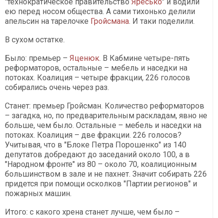
"технократическое правительство
Яресько
" и водили
ею перед носом общества. А сами тихонько делили
апельсин на тарелочке
Гройсмана
. И таки поделили.
В сухом остатке.
Было: премьер –
Яценюк
. В Кабмине четыре-пять
реформаторов, остальные – мебель и наседки на
потоках. Коалиция – четыре фракции, 226 голосов
собирались очень через раз.
Станет: премьер Гройсман. Количество реформаторов
– загадка, но, по предварительным раскладам, явно не
больше, чем было. Остальные – мебель и наседки на
потоках. Коалиция – две фракции. 226 голосов?
Учитывая, что в "Блоке Петра Порошенко" из 140
депутатов добредают до заседаний около 100, а в
"Народном фронте" из 80 – около 70, коалиционным
большинством в зале и не пахнет. Значит собирать 226
придется при помощи осколков "Партии регионов" и
пожарных машин.
Итого: с какого хрена станет лучше, чем было –