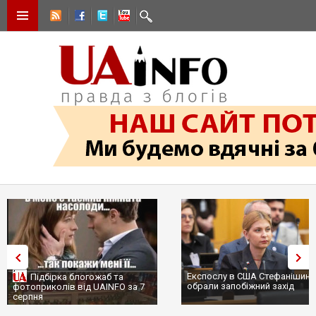
Експослу в США Стефанішині
Підбірка блогожаб та
обрали запобіжний захід
фотоприколів від UAINFO за 7
серпня