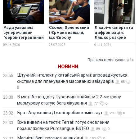
Рада ухвалила
Схоже, Зеленський
Лікарі-експерти та
суперечливий
і Єрмак вважали,
цифровізація:
"євроінтеграційний"
що Європу
Ляшко розкрив
проєкт щодо
реформи не
деталі реформи
09.06.2026
23.07.2025
01.11.2024
судової реформи
хвилюють і все
системи МСЕК
одно будуть гроші,
зброя та
Правила коментування ! »
євроінтеграція, –
НОВИНИ
Каленюк
Штучний інтелект у китайській армії: впроваджується
23:55
система для планування масованих авіаударів
66
0
В місті Аспендос у Туреччині знайшли 2,2-метрову
23:30
мармурову статую бога лікування
77
0
Брат Анджеліни Джолі зробив камінг-аут
23:02
289
0
Вже вивели на тести: Ferrari готує оновлення
22:33
позашляховика Purosangue. ВІДЕО
89
0
Магнітні бурі: прогноз на вихідні
22:02
180
0