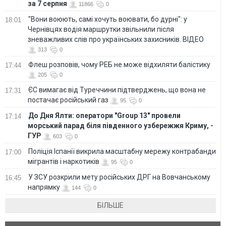
за 7 серпня
11866
0
"Вони воюють, самі хочуть воювати, бо дурні": у
18:01
Чернівцях водія маршрутки звільнили після
зневажливих слів про українських захисників. ВІДЕО
313
0
Флеш розповів, чому РЕБ не може відхиляти балістику
17:44
205
0
ЄС вимагає від Туреччини підтверджень, що вона не
17:31
постачає російський газ
95
0
До Дня Ялти: оператори "Group 13" провели
17:14
морський парад біля південного узбережжя Криму, -
ГУР
603
0
Поліція Іспанії викрила масштабну мережу контрабанди
17:00
мігрантів і наркотиків
95
0
У ЗСУ розкрили мету російських ДРГ на Вовчанському
16:45
напрямку
144
0
БІЛЬШЕ