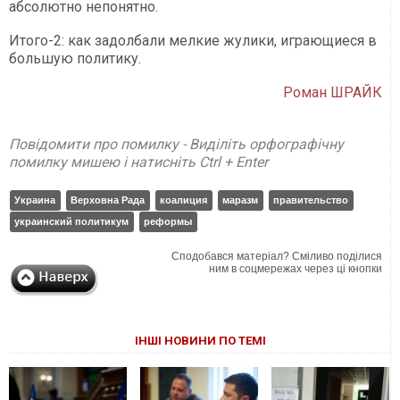
абсолютно непонятно.
Итого-2: как задолбали мелкие жулики, играющиеся в
большую политику.
Роман ШРАЙК
Повідомити про помилку - Виділіть орфографічну
помилку мишею і натисніть Ctrl + Enter
Украина
Верховна Рада
коалиция
маразм
правительство
украинский политикум
реформы
Сподобався матеріал? Сміливо поділися
ним в соцмережах через ці кнопки
ІНШІ НОВИНИ ПО ТЕМІ