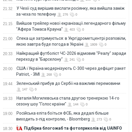
У Чехії суд вирішив вислати росіянку, яка вийшла заміж
21:32
за чеха по телефону
276
0
Вийшов трейлер нової екранізації легендарного фільму
21:15
"Афера Томаса Крауна"
403
0
Спека ще затримується: в Укргідрометцентрі розповіли,
21:00
якою завтра буде погода в Україні
1809
0
Найкращий футболіст ЧС-2026 відмовив "Реалу" заради
20:33
переходу в "Барселону"
241
0
США і Україна модернізують С-300 через дефіцит ракет
20:00
Patriot, - ЗМІ
268
0
Зеленський прибув до Сербії на важливі перемовини
19:44
147
0
Наталія Могилевська стала другою тренеркою 14-го
19:33
сезону шоу "Голос країни"
144
0
Російська еліта боїться ФСБ, яка дедалі більше
19:00
виходить з-під контролю, - Bloomberg
273
0
Підбірка блогожаб та фотоприколів від UAINFO
18:30