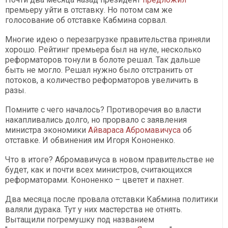
премьеру уйти в отставку. Но потом сам же
голосование об отставке Кабмина сорвал.
Многие идею о перезагрузке правительства приняли
хорошо. Рейтинг премьера был на нуле, несколько
реформаторов тонули в болоте решал. Так дальше
быть не могло. Решал нужно было отстранить от
потоков, а количество реформаторов увеличить в
разы.
Помните с чего началось? Противоречия во власти
накапливались долго, но прорвало с заявления
министра экономики
Айвараса Абромавичуса
об
отставке. И обвинения им Игоря Кононенко.
Что в итоге? Абромавичуса в новом правительстве не
будет, как и почти всех министров, считающихся
реформаторами. Кононенко – цветет и пахнет.
Два месяца после провала отставки Кабмина политики
валяли дурака. Тут у них мастерства не отнять.
Вытащили погремушку под названием