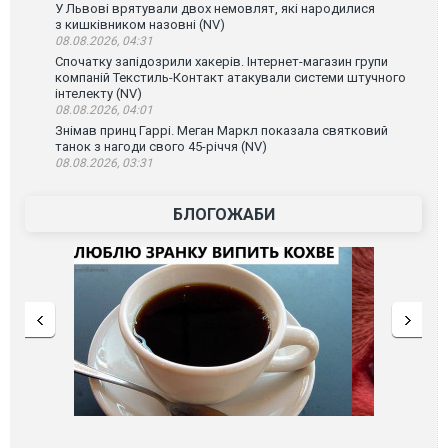
У Львові врятували двох немовлят, які народилися
з кишківником назовні (NV)
08.08.2026, 04:31
Спочатку запідозрили хакерів. Інтернет-магазин групи
компаній Текстиль-Контакт атакували системи штучного
інтелекту (NV)
08.08.2026, 04:01
Знімав принц Гаррі. Меган Маркл показала святковий
танок з нагоди свого 45-річчя (NV)
08.08.2026, 03:31
БЛОГОЖАБИ