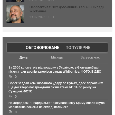
03.08.2026 20:24
Перспектива: ЗСУ добомблять і всі інші склади
Wildberries
23.07.2026 11:31
ОБГОВОРЮВАНЕ
|
ПОПУЛЯРНЕ
День
Місяць
За весь час
За 2000 кілометрів від кордону з Україною: в Єкатеринбурзі
після атаки дронів загорівся склад Wildberries. ФОТО. ВІДЕО
0
Ворог завдав комбінованого удару по Сумах, двоє поранених.
Ще десятеро постраждали після атаки БПЛА по ринку на
Сумщині. ФОТО
0
На аеродромі "Гвардійське" в окупованому Криму спалахнула
масштабна пожежа на складі пального
0