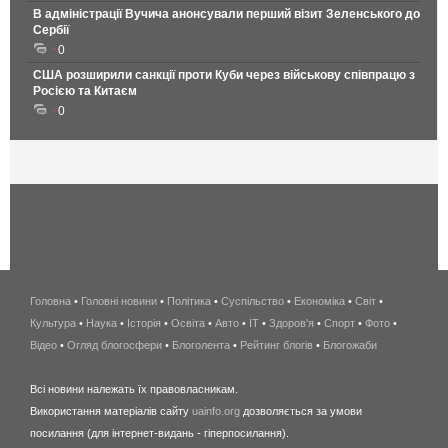
В адміністрації Вучича анонсували перший візит Зеленського до
Сербії
0
США розширили санкції проти Куби через військову співпрацю з
Росією та Китаєм
0
Головна
•
Головні новини
•
Політика
•
Суспільство
•
Економіка
беспроводной
•
Світ
•
Культура
•
Наука
•
Історія
•
Освіта
•
Авто
•
IT
•
Здоров'я
интернет
•
Спорт
•
Фото
•
Відео
•
Огляд блогосфери
•
Блоголента
•
Рейтинг блогів
киев
•
Блогожаби
и
Всі новини належать їх правовласникам.
область
Використання матеріалів сайту
uainfo.org
дозволяється за умови
wimax
посилання (для інтернет-видань - гіперпосилання).
интернет